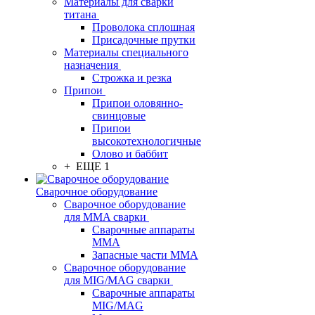
Материалы для сварки
титана
Проволока сплошная
Присадочные прутки
Материалы специального
назначения
Строжка и резка
Припои
Припои оловянно-
свинцовые
Припои
высокотехнологичные
Олово и баббит
+ ЕЩЕ 1
Сварочное оборудование
Сварочное оборудование
для MMA сварки
Сварочные аппараты
MMA
Запасные части MMA
Сварочное оборудование
для MIG/MAG сварки
Сварочные аппараты
MIG/MAG