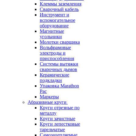
Клеммы заземления
Сварочный кабель
Инструмент и
вспомогательное
оборудование
Магнитные
угольники
Молотки сварщика
Вольфрамовые
электроды и
приспособления
Системы вытяжки
сварочных дымов
Керамические
подкладки
Упаковка Marathon
Pac
Маркеры
Абразивные круги
Круги отрезные по
металлу
Круги зачистные
Круги лепестковые
тарельчатые
Самозацепляемые