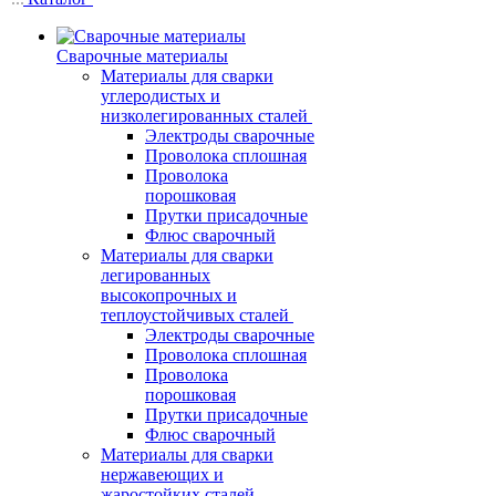
Сварочные материалы
Материалы для сварки
углеродистых и
низколегированных сталей
Электроды сварочные
Проволока сплошная
Проволока
порошковая
Прутки присадочные
Флюс сварочный
Материалы для сварки
легированных
высокопрочных и
теплоустойчивых сталей
Электроды сварочные
Проволока сплошная
Проволока
порошковая
Прутки присадочные
Флюс сварочный
Материалы для сварки
нержавеющих и
жаростойких сталей