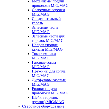
Механизмы подачи
проволоки MIG/MAG
Сварочные горелки
MIG/MAG
Соединительный
кабель
Запасные части
MIG/MAG
Запасные части для
горелок MIG/MAG
Направляющие
каналы MIG/MAG
Токосъемники
MIG/MAG
Газовые сопла
MIG/MAG
Пружины для сопла
MIG/MAG
Диффузоры газовые
MIG/MAG
Ролики подачи
проволоки MIG/MAG
Шейки горелок
(гусаки) MIG/MAG
Сварочное оборудование