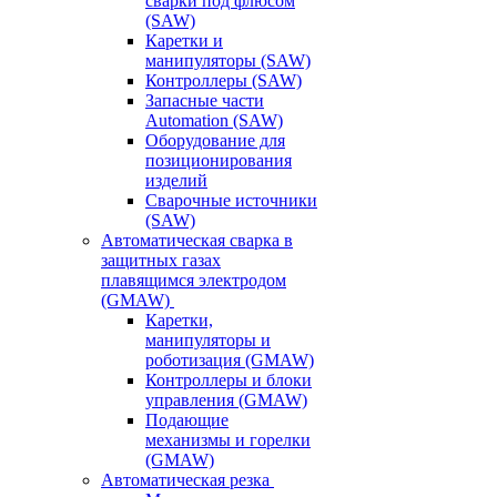
сварки под флюсом
(SAW)
Каретки и
манипуляторы (SAW)
Контроллеры (SAW)
Запасные части
Automation (SAW)
Оборудование для
позиционирования
изделий
Сварочные источники
(SAW)
Автоматическая сварка в
защитных газах
плавящимся электродом
(GMAW)
Каретки,
манипуляторы и
роботизация (GMAW)
Контроллеры и блоки
управления (GMAW)
Подающие
механизмы и горелки
(GMAW)
Автоматическая резка