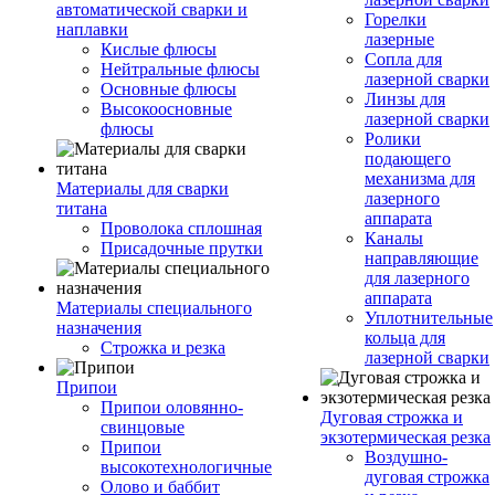
автоматической сварки и
Горелки
наплавки
лазерные
Кислые флюсы
Сопла для
Нейтральные флюсы
лазерной сварки
Основные флюсы
Линзы для
Высокоосновные
лазерной сварки
флюсы
Ролики
подающего
механизма для
Материалы для сварки
лазерного
титана
аппарата
Проволока сплошная
Каналы
Присадочные прутки
направляющие
для лазерного
аппарата
Материалы специального
Уплотнительные
назначения
кольца для
Строжка и резка
лазерной сварки
Припои
Припои оловянно-
Дуговая строжка и
свинцовые
экзотермическая резка
Припои
Воздушно-
высокотехнологичные
дуговая строжка
Олово и баббит