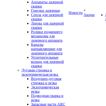
Аппараты лазерной
сварки
Горелки лазерные
Новости
Сопла для лазерной
Акции
сварки
Линзы для лазерной
сварки
Ролики подающего
механизма для
лазерного аппарата
Каналы
направляющие для
лазерного аппарата
Уплотнительные
кольца для лазерной
сварки
Дуговая строжка и
экзотермическая резка
Воздушно-дуговая
строжка и резка
Экзотермическая
резка
Подводная сварка и
резка
Запасные части ARC