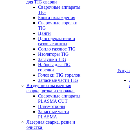
для TIG сварки
Сварочные аппараты
TIG
Блоки охлаждения
Сварочные горелки
TIG
Цанги
Цангодержатели и
газовые линзы
Сопло газовое TIG
Изоляторы TIG
Заглушки TIG
Наборы для TIG
горелки
Услуг
Головки TIG горелок
Запасные части TIG
Воздушно-плазменная
сварка, резка и строжка
Сварочные аппараты
PLASMA CUT
Плазмотроны
Запасные части
PLASMA
Лазерная сварка, резка и
очистка