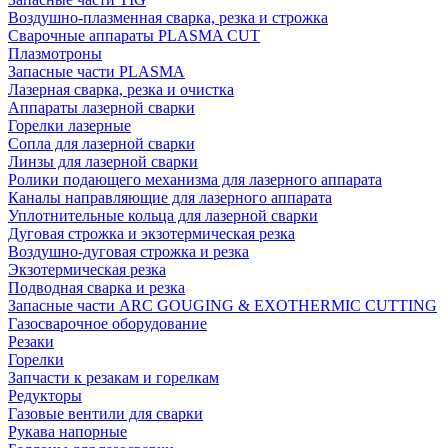
Воздушно-плазменная сварка, резка и строжка
Сварочные аппараты PLASMA CUT
Плазмотроны
Запасные части PLASMA
Лазерная сварка, резка и очистка
Аппараты лазерной сварки
Горелки лазерные
Сопла для лазерной сварки
Линзы для лазерной сварки
Ролики подающего механизма для лазерного аппарата
Каналы направляющие для лазерного аппарата
Уплотнительные кольца для лазерной сварки
Дуговая строжка и экзотермическая резка
Воздушно-дуговая строжка и резка
Экзотермическая резка
Подводная сварка и резка
Запасные части ARC GOUGING & EXOTHERMIC CUTTING
Газосварочное оборудование
Резаки
Горелки
Запчасти к резакам и горелкам
Редукторы
Газовые вентили для сварки
Рукава напорные