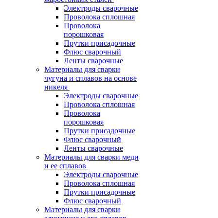
Электроды сварочные
Проволока сплошная
Проволока
порошковая
Прутки присадочные
Флюс сварочный
Ленты сварочные
Материалы для сварки
чугуна и сплавов на основе
никеля
Электроды сварочные
Проволока сплошная
Проволока
порошковая
Прутки присадочные
Флюс сварочный
Ленты сварочные
Материалы для сварки меди
и ее сплавов
Электроды сварочные
Проволока сплошная
Прутки присадочные
Флюс сварочный
Материалы для сварки