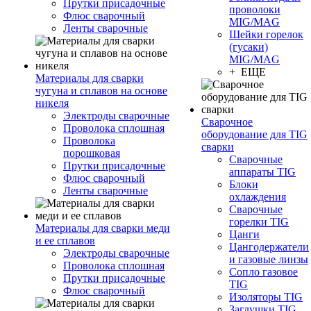
Прутки присадочные
проволоки
Флюс сварочный
MIG/MAG
Ленты сварочные
Шейки горелок
(гусаки)
MIG/MAG
+ ЕЩЕ
Материалы для сварки
чугуна и сплавов на основе
никеля
Электроды сварочные
Сварочное
Проволока сплошная
оборудование для TIG
Проволока
сварки
порошковая
Сварочные
Прутки присадочные
аппараты TIG
Флюс сварочный
Блоки
Ленты сварочные
охлаждения
Сварочные
горелки TIG
Материалы для сварки меди
Цанги
и ее сплавов
Цангодержатели
Электроды сварочные
и газовые линзы
Проволока сплошная
Сопло газовое
Прутки присадочные
TIG
Флюс сварочный
Изоляторы TIG
Заглушки TIG