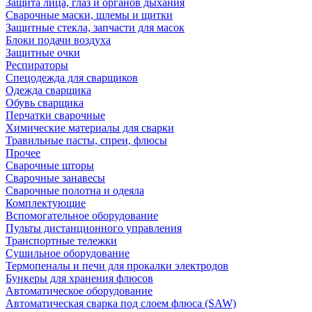
Защита лица, глаз и органов дыхания
Сварочные маски, шлемы и щитки
Защитные стекла, запчасти для масок
Блоки подачи воздуха
Защитные очки
Респираторы
Спецодежда для сварщиков
Одежда сварщика
Обувь сварщика
Перчатки сварочные
Химические материалы для сварки
Травильные пасты, спреи, флюсы
Прочее
Сварочные шторы
Сварочные занавесы
Сварочные полотна и одеяла
Комплектующие
Вспомогательное оборудование
Пульты дистанционного управления
Транспортные тележки
Сушильное оборудование
Термопеналы и печи для прокалки электродов
Бункеры для хранения флюсов
Автоматическое оборудование
Автоматическая сварка под слоем флюса (SAW)