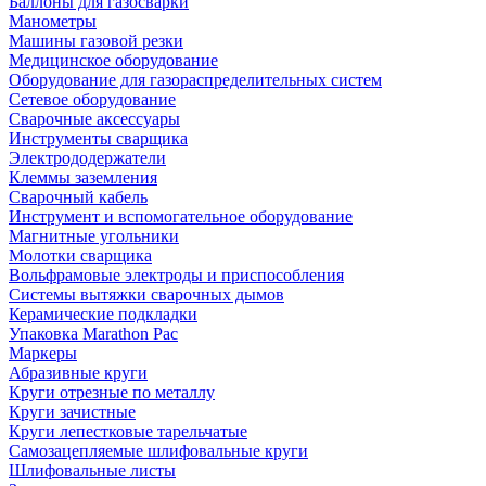
Баллоны для газосварки
Манометры
Машины газовой резки
Медицинское оборудование
Оборудование для газораспределительных систем
Сетевое оборудование
Сварочные аксессуары
Инструменты сварщика
Электрододержатели
Клеммы заземления
Сварочный кабель
Инструмент и вспомогательное оборудование
Магнитные угольники
Молотки сварщика
Вольфрамовые электроды и приспособления
Системы вытяжки сварочных дымов
Керамические подкладки
Упаковка Marathon Pac
Маркеры
Абразивные круги
Круги отрезные по металлу
Круги зачистные
Круги лепестковые тарельчатые
Самозацепляемые шлифовальные круги
Шлифовальные листы