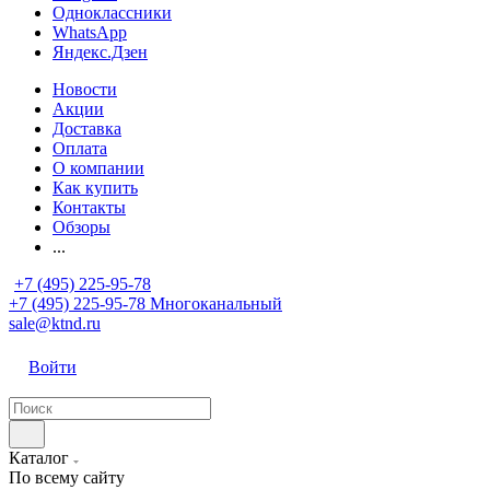
Одноклассники
WhatsApp
Яндекс.Дзен
Новости
Акции
Доставка
Оплата
О компании
Как купить
Контакты
Обзоры
...
+7 (495) 225-95-78
+7 (495) 225-95-78
Многоканальный
sale@ktnd.ru
Войти
Каталог
По всему сайту