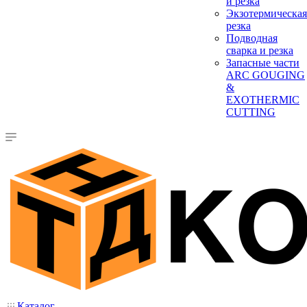
и резка
Экзотермическая
резка
Подводная
сварка и резка
Запасные части
ARC GOUGING
&
EXOTHERMIC
CUTTING
Каталог