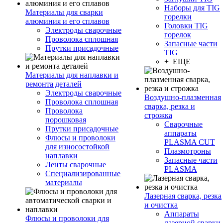
Наборы для TIG
Материалы для сварки
горелки
алюминия и его сплавов
Головки TIG
Электроды сварочные
горелок
Проволока сплошная
Запасные части
Прутки присадочные
TIG
+ ЕЩЕ
Материалы для наплавки и
ремонта деталей
Электроды сварочные
Воздушно-плазменная
Проволока сплошная
сварка, резка и
Проволока
строжка
порошковая
Сварочные
Прутки присадочные
аппараты
Флюсы и проволоки
PLASMA CUT
для износостойкой
Плазмотроны
наплавки
Запасные части
Ленты сварочные
PLASMA
Специализированные
материалы
Лазерная сварка, резка
и очистка
Аппараты
Флюсы и проволоки для
лазерной сварки