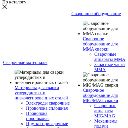
По каталогу
Сварочное оборудование
Сварочное
оборудование для
MMA сварки
Сварочные
аппараты MMA
Сварочные материалы
Запасные части
MMA
Материалы для сварки
Сварочное
углеродистых и
оборудование для
низколегированных сталей
MIG/MAG сварки
Электроды сварочные
Сварочные
Проволока сплошная
аппараты
Проволока
MIG/MAG
порошковая
Механизмы
Прутки присадочные
подачи