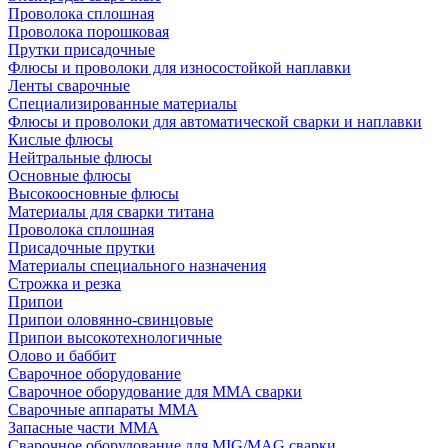
Проволока сплошная
Проволока порошковая
Прутки присадочные
Флюсы и проволоки для износостойкой наплавки
Ленты сварочные
Специализированные материалы
Флюсы и проволоки для автоматической сварки и наплавки
Кислые флюсы
Нейтральные флюсы
Основные флюсы
Высокоосновные флюсы
Материалы для сварки титана
Проволока сплошная
Присадочные прутки
Материалы специального назначения
Строжка и резка
Припои
Припои оловянно-свинцовые
Припои высокотехнологичные
Олово и баббит
Сварочное оборудование
Сварочное оборудование для MMA сварки
Сварочные аппараты MMA
Запасные части MMA
Сварочное оборудование для MIG/MAG сварки