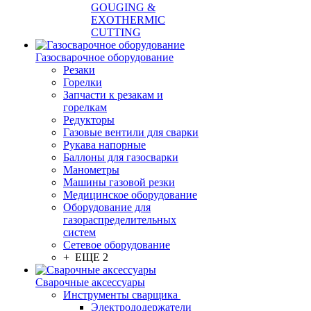
GOUGING &
EXOTHERMIC
CUTTING
Газосварочное оборудование
Резаки
Горелки
Запчасти к резакам и
горелкам
Редукторы
Газовые вентили для сварки
Рукава напорные
Баллоны для газосварки
Манометры
Машины газовой резки
Медицинское оборудование
Оборудование для
газораспределительных
систем
Сетевое оборудование
+ ЕЩЕ 2
Сварочные аксессуары
Инструменты сварщика
Электрододержатели