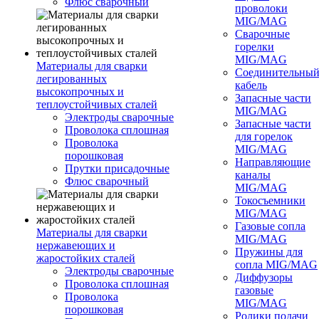
Флюс сварочный
проволоки
MIG/MAG
Сварочные
горелки
MIG/MAG
Материалы для сварки
Соединительны
легированных
кабель
высокопрочных и
Запасные части
теплоустойчивых сталей
MIG/MAG
Электроды сварочные
Запасные части
Проволока сплошная
для горелок
Проволока
MIG/MAG
порошковая
Направляющие
Прутки присадочные
каналы
Флюс сварочный
MIG/MAG
Токосъемники
MIG/MAG
Газовые сопла
Материалы для сварки
MIG/MAG
нержавеющих и
Пружины для
жаростойких сталей
сопла MIG/MAG
Электроды сварочные
Диффузоры
Проволока сплошная
газовые
Проволока
MIG/MAG
порошковая
Ролики подачи