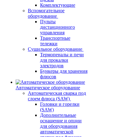
Комплектующие
Вспомогательное
оборудование
Пульты
дистанционного
управления
Транспортные
тележки
Сушильное оборудование
Термопеналы и печи
для прокалки
электродов
Бункеры для хранения
флюсов
Автоматическое оборудование
Автоматическая сварка под
слоем флюса (SAW)
Головки и горелки
(SAW)
Дополнительные
оснащение и опции
для оборудования
автоматической