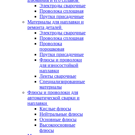
алюминия и его сплавов
Электроды сварочные
Проволока сплошная
Прутки присадочные
Материалы для наплавки и
ремонта деталей
Электроды сварочные
Проволока сплошная
Проволока
порошковая
Прутки присадочные
Флюсы и проволоки
для износостойкой
наплавки
Ленты сварочные
Специализированные
материалы
Флюсы и проволоки для
автоматической сварки и
наплавки
Кислые флюсы
Нейтральные флюсы
Основные флюсы
Высокоосновные
флюсы