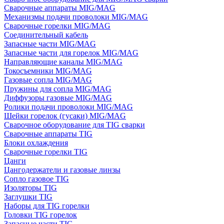
Сварочные аппараты MIG/MAG
Механизмы подачи проволоки MIG/MAG
Сварочные горелки MIG/MAG
Соединительный кабель
Запасные части MIG/MAG
Запасные части для горелок MIG/MAG
Направляющие каналы MIG/MAG
Токосъемники MIG/MAG
Газовые сопла MIG/MAG
Пружины для сопла MIG/MAG
Диффузоры газовые MIG/MAG
Ролики подачи проволоки MIG/MAG
Шейки горелок (гусаки) MIG/MAG
Сварочное оборудование для TIG сварки
Сварочные аппараты TIG
Блоки охлаждения
Сварочные горелки TIG
Цанги
Цангодержатели и газовые линзы
Сопло газовое TIG
Изоляторы TIG
Заглушки TIG
Наборы для TIG горелки
Головки TIG горелок
Запасные части TIG