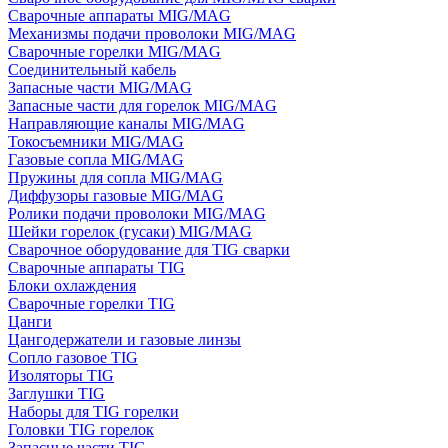
Сварочные аппараты MIG/MAG
Механизмы подачи проволоки MIG/MAG
Сварочные горелки MIG/MAG
Соединительный кабель
Запасные части MIG/MAG
Запасные части для горелок MIG/MAG
Направляющие каналы MIG/MAG
Токосъемники MIG/MAG
Газовые сопла MIG/MAG
Пружины для сопла MIG/MAG
Диффузоры газовые MIG/MAG
Ролики подачи проволоки MIG/MAG
Шейки горелок (гусаки) MIG/MAG
Сварочное оборудование для TIG сварки
Сварочные аппараты TIG
Блоки охлаждения
Сварочные горелки TIG
Цанги
Цангодержатели и газовые линзы
Сопло газовое TIG
Изоляторы TIG
Заглушки TIG
Наборы для TIG горелки
Головки TIG горелок
Запасные части TIG