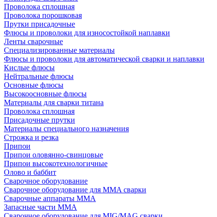
Проволока сплошная
Проволока порошковая
Прутки присадочные
Флюсы и проволоки для износостойкой наплавки
Ленты сварочные
Специализированные материалы
Флюсы и проволоки для автоматической сварки и наплавки
Кислые флюсы
Нейтральные флюсы
Основные флюсы
Высокоосновные флюсы
Материалы для сварки титана
Проволока сплошная
Присадочные прутки
Материалы специального назначения
Строжка и резка
Припои
Припои оловянно-свинцовые
Припои высокотехнологичные
Олово и баббит
Сварочное оборудование
Сварочное оборудование для MMA сварки
Сварочные аппараты MMA
Запасные части MMA
Сварочное оборудование для MIG/MAG сварки