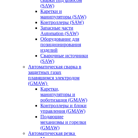
сварки под флюсом
(SAW)
Каретки и
манипуляторы (SAW)
Контроллеры (SAW)
Запасные части
Automation (SAW)
Оборудование для
позиционирования
изделий
Сварочные источники
(SAW)
Автоматическая сварка в
защитных газах
плавящимся электродом
(GMAW)
Каретки,
манипуляторы и
роботизация (GMAW)
Контроллеры и блоки
управления (GMAW)
Подающие
механизмы и горелки
(GMAW)
Автоматическая резка