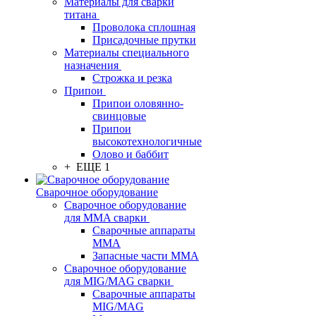
Материалы для сварки
титана
Проволока сплошная
Присадочные прутки
Материалы специального
назначения
Строжка и резка
Припои
Припои оловянно-
свинцовые
Припои
высокотехнологичные
Олово и баббит
+ ЕЩЕ 1
Сварочное оборудование
Сварочное оборудование
для MMA сварки
Сварочные аппараты
MMA
Запасные части MMA
Сварочное оборудование
для MIG/MAG сварки
Сварочные аппараты
MIG/MAG