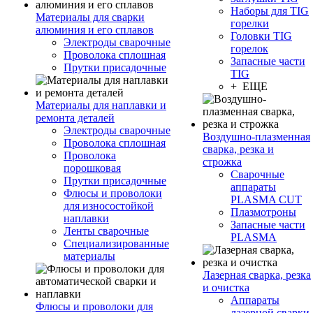
Наборы для TIG
Материалы для сварки
горелки
алюминия и его сплавов
Головки TIG
Электроды сварочные
горелок
Проволока сплошная
Запасные части
Прутки присадочные
TIG
+ ЕЩЕ
Материалы для наплавки и
ремонта деталей
Электроды сварочные
Воздушно-плазменная
Проволока сплошная
сварка, резка и
Проволока
строжка
порошковая
Сварочные
Прутки присадочные
аппараты
Флюсы и проволоки
PLASMA CUT
для износостойкой
Плазмотроны
наплавки
Запасные части
Ленты сварочные
PLASMA
Специализированные
материалы
Лазерная сварка, резка
и очистка
Аппараты
Флюсы и проволоки для
лазерной сварки