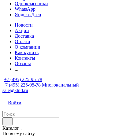
Одноклассники
WhatsApp
Яндекс.Дзен
Новости
Акции
Доставка
Оплата
О компании
Как купить
Контакты
Обзоры
...
+7 (495) 225-95-78
+7 (495) 225-95-78
Многоканальный
sale@ktnd.ru
Войти
Каталог
По всему сайту