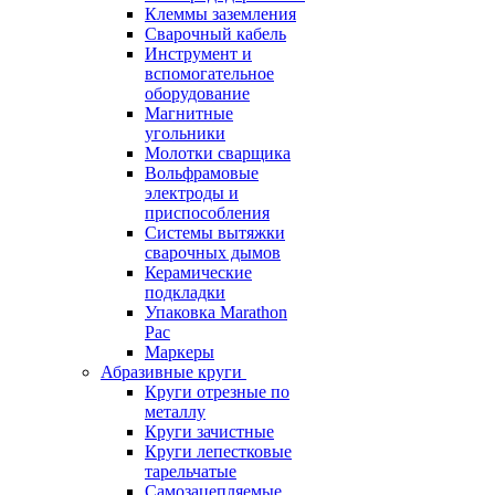
Клеммы заземления
Сварочный кабель
Инструмент и
вспомогательное
оборудование
Магнитные
угольники
Молотки сварщика
Вольфрамовые
электроды и
приспособления
Системы вытяжки
сварочных дымов
Керамические
подкладки
Упаковка Marathon
Pac
Маркеры
Абразивные круги
Круги отрезные по
металлу
Круги зачистные
Круги лепестковые
тарельчатые
Самозацепляемые