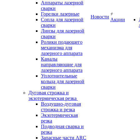
Аппараты лазерной
сварки
Горелки лазерные
Новости
Сопла для лазерной
Акции
сварки
Линзы для лазерной
сварки
Ролики подающего
механизма для
лазерного аппарата
Каналы
направляющие для
лазерного аппарата
Уплотнительные
кольца для лазерной
сварки
Дуговая строжка и
экзотермическая резка
Воздушно-дуговая
строжка и резка
Экзотермическая
резка
Подводная сварка и
резка
Запасные части ARC