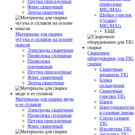
Прутки присадочные
проволоки
Флюс сварочный
MIG/MAG
Ленты сварочные
Шейки горелок
(гусаки)
MIG/MAG
+ ЕЩЕ
Материалы для сварки
чугуна и сплавов на основе
никеля
Электроды сварочные
Сварочное
Проволока сплошная
оборудование для TIG
Проволока
сварки
порошковая
Сварочные
Прутки присадочные
аппараты TIG
Флюс сварочный
Блоки
Ленты сварочные
охлаждения
Сварочные
горелки TIG
Материалы для сварки меди
Цанги
и ее сплавов
Цангодержатели
Электроды сварочные
и газовые линзы
Проволока сплошная
Сопло газовое
Прутки присадочные
TIG
Флюс сварочный
Изоляторы TIG
Заглушки TIG