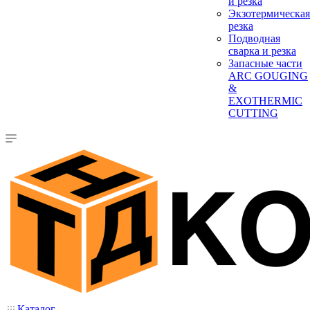
и резка
Экзотермическая
резка
Подводная
сварка и резка
Запасные части
ARC GOUGING
&
EXOTHERMIC
CUTTING
Каталог