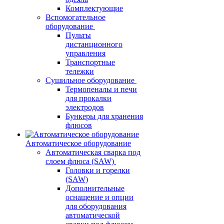
Комплектующие
Вспомогательное
оборудование
Пульты
дистанционного
управления
Транспортные
тележки
Сушильное оборудование
Термопеналы и печи
для прокалки
электродов
Бункеры для хранения
флюсов
Автоматическое оборудование
Автоматическая сварка под
слоем флюса (SAW)
Головки и горелки
(SAW)
Дополнительные
оснащение и опции
для оборудования
автоматической