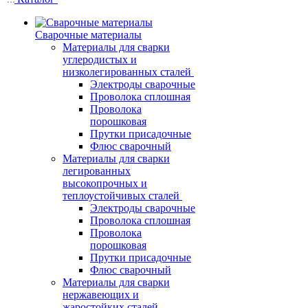
Сварочные материалы
Материалы для сварки
углеродистых и
низколегированных сталей
Электроды сварочные
Проволока сплошная
Проволока
порошковая
Прутки присадочные
Флюс сварочный
Материалы для сварки
легированных
высокопрочных и
теплоустойчивых сталей
Электроды сварочные
Проволока сплошная
Проволока
порошковая
Прутки присадочные
Флюс сварочный
Материалы для сварки
нержавеющих и
жаростойких сталей