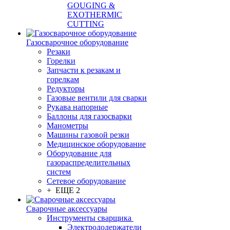
GOUGING &
EXOTHERMIC
CUTTING
Газосварочное оборудование
Резаки
Горелки
Запчасти к резакам и
горелкам
Редукторы
Газовые вентили для сварки
Рукава напорные
Баллоны для газосварки
Манометры
Машины газовой резки
Медицинское оборудование
Оборудование для
газораспределительных
систем
Сетевое оборудование
+ ЕЩЕ 2
Сварочные аксессуары
Инструменты сварщика
Электрододержатели