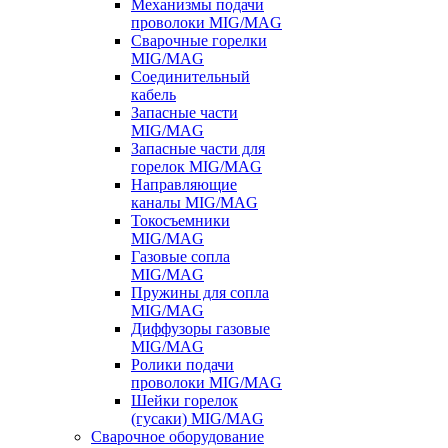
Механизмы подачи
проволоки MIG/MAG
Сварочные горелки
MIG/MAG
Соединительный
кабель
Запасные части
MIG/MAG
Запасные части для
горелок MIG/MAG
Направляющие
каналы MIG/MAG
Токосъемники
MIG/MAG
Газовые сопла
MIG/MAG
Пружины для сопла
MIG/MAG
Диффузоры газовые
MIG/MAG
Ролики подачи
проволоки MIG/MAG
Шейки горелок
(гусаки) MIG/MAG
Сварочное оборудование