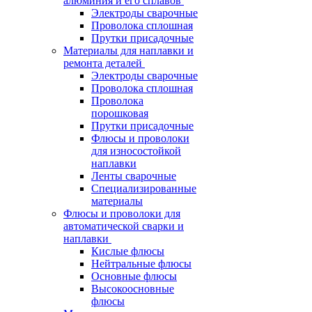
алюминия и его сплавов
Электроды сварочные
Проволока сплошная
Прутки присадочные
Материалы для наплавки и
ремонта деталей
Электроды сварочные
Проволока сплошная
Проволока
порошковая
Прутки присадочные
Флюсы и проволоки
для износостойкой
наплавки
Ленты сварочные
Специализированные
материалы
Флюсы и проволоки для
автоматической сварки и
наплавки
Кислые флюсы
Нейтральные флюсы
Основные флюсы
Высокоосновные
флюсы