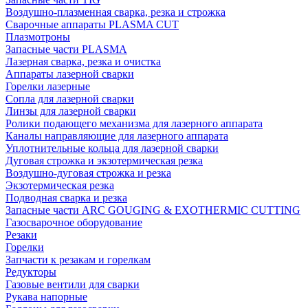
Воздушно-плазменная сварка, резка и строжка
Сварочные аппараты PLASMA CUT
Плазмотроны
Запасные части PLASMA
Лазерная сварка, резка и очистка
Аппараты лазерной сварки
Горелки лазерные
Сопла для лазерной сварки
Линзы для лазерной сварки
Ролики подающего механизма для лазерного аппарата
Каналы направляющие для лазерного аппарата
Уплотнительные кольца для лазерной сварки
Дуговая строжка и экзотермическая резка
Воздушно-дуговая строжка и резка
Экзотермическая резка
Подводная сварка и резка
Запасные части ARC GOUGING & EXOTHERMIC CUTTING
Газосварочное оборудование
Резаки
Горелки
Запчасти к резакам и горелкам
Редукторы
Газовые вентили для сварки
Рукава напорные