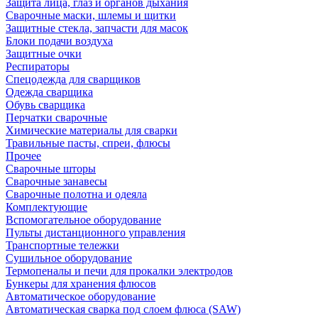
Защита лица, глаз и органов дыхания
Сварочные маски, шлемы и щитки
Защитные стекла, запчасти для масок
Блоки подачи воздуха
Защитные очки
Респираторы
Спецодежда для сварщиков
Одежда сварщика
Обувь сварщика
Перчатки сварочные
Химические материалы для сварки
Травильные пасты, спреи, флюсы
Прочее
Сварочные шторы
Сварочные занавесы
Сварочные полотна и одеяла
Комплектующие
Вспомогательное оборудование
Пульты дистанционного управления
Транспортные тележки
Сушильное оборудование
Термопеналы и печи для прокалки электродов
Бункеры для хранения флюсов
Автоматическое оборудование
Автоматическая сварка под слоем флюса (SAW)