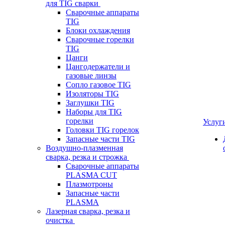
для TIG сварки
Сварочные аппараты
TIG
Блоки охлаждения
Сварочные горелки
TIG
Цанги
Цангодержатели и
газовые линзы
Сопло газовое TIG
Изоляторы TIG
Заглушки TIG
Наборы для TIG
горелки
Услуг
Головки TIG горелок
Запасные части TIG
Воздушно-плазменная
сварка, резка и строжка
Сварочные аппараты
PLASMA CUT
Плазмотроны
Запасные части
PLASMA
Лазерная сварка, резка и
очистка