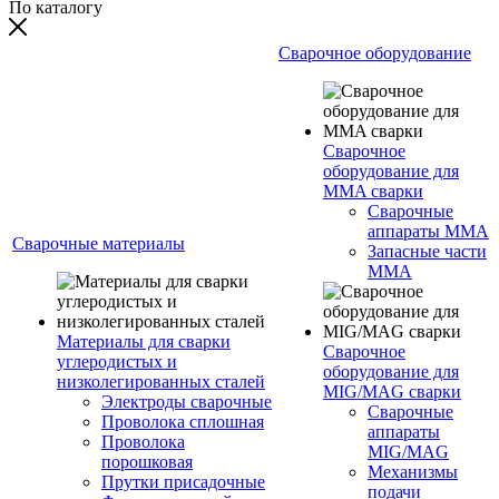
По каталогу
Сварочное оборудование
Сварочное
оборудование для
MMA сварки
Сварочные
аппараты MMA
Сварочные материалы
Запасные части
MMA
Материалы для сварки
Сварочное
углеродистых и
оборудование для
низколегированных сталей
MIG/MAG сварки
Электроды сварочные
Сварочные
Проволока сплошная
аппараты
Проволока
MIG/MAG
порошковая
Механизмы
Прутки присадочные
подачи