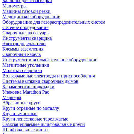
Баллоны для газосварки
Манометры
Машины газовой резки
Медицинское оборудование
Оборудование для газораспределительных систем
Сетевое оборудование
Сварочные аксессуары
Инструменты сварщика
Электрододержатели
Клеммы заземления
Сварочный кабель
Инструмент и вспомогательное оборудование
Магнитные угольники
Молотки сварщика
Вольфрамовые электроды и приспособления
Системы вытяжки сварочных дымов
Керамические подкладки
Упаковка Marathon Pac
Маркеры
Абразивные круги
Круги отрезные по металлу
Круги зачистные
Круги лепестковые тарельчатые
Самозацепляемые шлифовальные круги
Шлифовальные листы