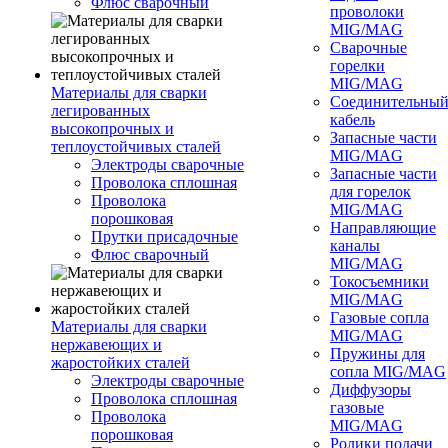
Флюс сварочный
проволоки
MIG/MAG
Сварочные
горелки
MIG/MAG
Материалы для сварки
Соединительны
легированных
кабель
высокопрочных и
Запасные части
теплоустойчивых сталей
MIG/MAG
Электроды сварочные
Запасные части
Проволока сплошная
для горелок
Проволока
MIG/MAG
порошковая
Направляющие
Прутки присадочные
каналы
Флюс сварочный
MIG/MAG
Токосъемники
MIG/MAG
Газовые сопла
Материалы для сварки
MIG/MAG
нержавеющих и
Пружины для
жаростойких сталей
сопла MIG/MAG
Электроды сварочные
Диффузоры
Проволока сплошная
газовые
Проволока
MIG/MAG
порошковая
Ролики подачи