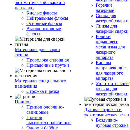
автоматической сварки и
Горелки
наплавки
лазерные
Кислые флюсы
Сопла для
Нейтральные флюсы
лазерной сварки
Основные флюсы
Линзы для
Высокоосновные
лазерной сварки
флюсы
Ролики
подающего
механизма для
Материалы для сварки
лазерного
титана
аппарата
Проволока сплошная
Каналы
Присадочные прутки
направляющие
для лазерного
аппарата
Материалы специального
Уплотнительные
назначения
кольца для
Строжка и резка
лазерной сварки
Припои
Припои оловянно-
Дуговая строжка и
свинцовые
экзотермическая резка
Припои
Воздушно-
высокотехнологичные
дуговая строжка
Олово и баббит