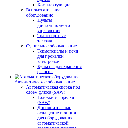
Комплектующие
Вспомогательное
оборудование
Пульты
дистанционного
управления
Транспортные
тележки
Сушильное оборудование
Термопеналы и печи
для прокалки
электродов
Бункеры для хранения
флюсов
Автоматическое оборудование
Автоматическая сварка под
слоем флюса (SAW)
Головки и горелки
(SAW)
Дополнительные
оснащение и опции
для оборудования
автоматической