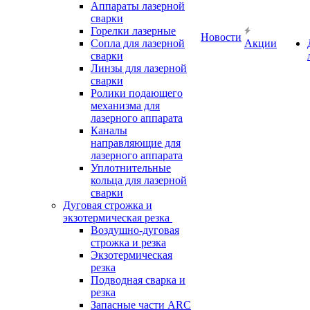
Аппараты лазерной
сварки
Горелки лазерные
Новости
Сопла для лазерной
Акции
сварки
Линзы для лазерной
сварки
Ролики подающего
механизма для
лазерного аппарата
Каналы
направляющие для
лазерного аппарата
Уплотнительные
кольца для лазерной
сварки
Дуговая строжка и
экзотермическая резка
Воздушно-дуговая
строжка и резка
Экзотермическая
резка
Подводная сварка и
резка
Запасные части ARC