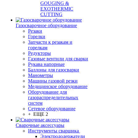
GOUGING &
EXOTHERMIC
CUTTING
Газосварочное оборудование
Резаки
Горелки
Запчасти к резакам и
горелкам
Редукторы
Газовые вентили для сварки
Рукава напорные
Баллоны для газосварки
Манометры
Машины газовой резки
Медицинское оборудование
Оборудование для
газораспределительных
систем
Сетевое оборудование
+ ЕЩЕ 2
Сварочные аксессуары
Инструменты сварщика
Электрододержатели