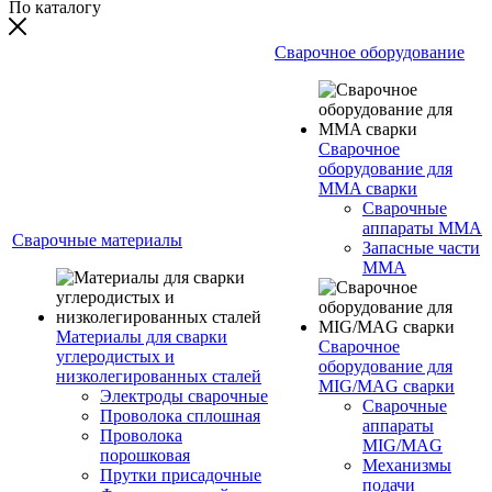
По каталогу
Сварочное оборудование
Сварочное
оборудование для
MMA сварки
Сварочные
аппараты MMA
Сварочные материалы
Запасные части
MMA
Материалы для сварки
Сварочное
углеродистых и
оборудование для
низколегированных сталей
MIG/MAG сварки
Электроды сварочные
Сварочные
Проволока сплошная
аппараты
Проволока
MIG/MAG
порошковая
Механизмы
Прутки присадочные
подачи