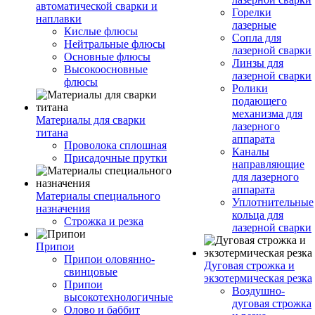
автоматической сварки и
Горелки
наплавки
лазерные
Кислые флюсы
Сопла для
Нейтральные флюсы
лазерной сварки
Основные флюсы
Линзы для
Высокоосновные
лазерной сварки
флюсы
Ролики
подающего
механизма для
Материалы для сварки
лазерного
титана
аппарата
Проволока сплошная
Каналы
Присадочные прутки
направляющие
для лазерного
аппарата
Материалы специального
Уплотнительные
назначения
кольца для
Строжка и резка
лазерной сварки
Припои
Припои оловянно-
Дуговая строжка и
свинцовые
экзотермическая резка
Припои
Воздушно-
высокотехнологичные
дуговая строжка
Олово и баббит