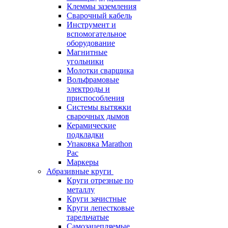
Клеммы заземления
Сварочный кабель
Инструмент и
вспомогательное
оборудование
Магнитные
угольники
Молотки сварщика
Вольфрамовые
электроды и
приспособления
Системы вытяжки
сварочных дымов
Керамические
подкладки
Упаковка Marathon
Pac
Маркеры
Абразивные круги
Круги отрезные по
металлу
Круги зачистные
Круги лепестковые
тарельчатые
Самозацепляемые