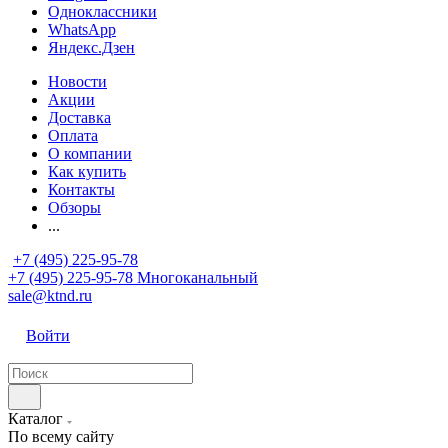
Одноклассники
WhatsApp
Яндекс.Дзен
Новости
Акции
Доставка
Оплата
О компании
Как купить
Контакты
Обзоры
...
+7 (495) 225-95-78
+7 (495) 225-95-78
Многоканальный
sale@ktnd.ru
Войти
Каталог
По всему сайту