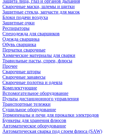
Защита лица, глаз и органов дыхания
Сварочные маски, шлемы и щитки
Защитные стекла, запчасти для масок
Блоки подачи воздуха
Защитные очки
Респираторы
Спецодежда для сварщиков
Одежда сварщика
Обувь сварщика
Перчатки сварочные
Химические материалы для сварки
Травильные пасты, спреи, флюсы
Прочее
Сварочные шторы
Сварочные занавесы
Сварочные полотна и одеяла
Комплектующие
Вспомогательное оборудование
Пульты дистанционного управления
Транспортные тележки
Сушильное оборудование
Термопеналы и печи для прокалки электродов
Бункеры для хранения флюсов
Автоматическое оборудование
Автоматическая сварка под слоем флюса (SAW)