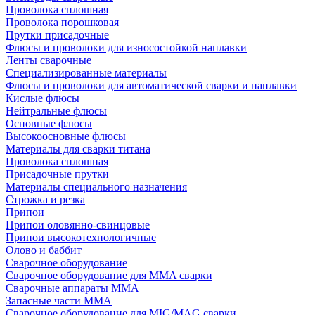
Проволока сплошная
Проволока порошковая
Прутки присадочные
Флюсы и проволоки для износостойкой наплавки
Ленты сварочные
Специализированные материалы
Флюсы и проволоки для автоматической сварки и наплавки
Кислые флюсы
Нейтральные флюсы
Основные флюсы
Высокоосновные флюсы
Материалы для сварки титана
Проволока сплошная
Присадочные прутки
Материалы специального назначения
Строжка и резка
Припои
Припои оловянно-свинцовые
Припои высокотехнологичные
Олово и баббит
Сварочное оборудование
Сварочное оборудование для MMA сварки
Сварочные аппараты MMA
Запасные части MMA
Сварочное оборудование для MIG/MAG сварки