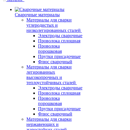
Сварочные материалы
Материалы для сварки
углеродистых и
низколегированных сталей
Электроды сварочные
Проволока сплошная
Проволока
порошковая
Прутки присадочные
Флюс сварочный
Материалы для сварки
легированных
высокопрочных и
теплоустойчивых сталей
Электроды сварочные
Проволока сплошная
Проволока
порошковая
Прутки присадочные
Флюс сварочный
Материалы для сварки
нержавеющих и
жаростойких сталей