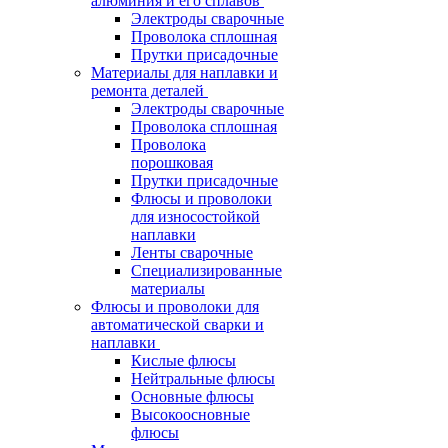
алюминия и его сплавов
Электроды сварочные
Проволока сплошная
Прутки присадочные
Материалы для наплавки и
ремонта деталей
Электроды сварочные
Проволока сплошная
Проволока
порошковая
Прутки присадочные
Флюсы и проволоки
для износостойкой
наплавки
Ленты сварочные
Специализированные
материалы
Флюсы и проволоки для
автоматической сварки и
наплавки
Кислые флюсы
Нейтральные флюсы
Основные флюсы
Высокоосновные
флюсы