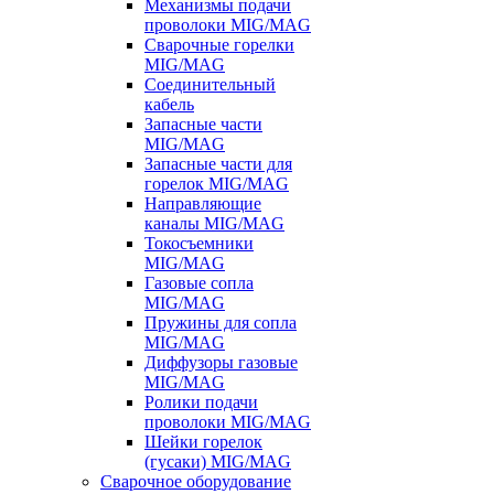
Механизмы подачи
проволоки MIG/MAG
Сварочные горелки
MIG/MAG
Соединительный
кабель
Запасные части
MIG/MAG
Запасные части для
горелок MIG/MAG
Направляющие
каналы MIG/MAG
Токосъемники
MIG/MAG
Газовые сопла
MIG/MAG
Пружины для сопла
MIG/MAG
Диффузоры газовые
MIG/MAG
Ролики подачи
проволоки MIG/MAG
Шейки горелок
(гусаки) MIG/MAG
Сварочное оборудование