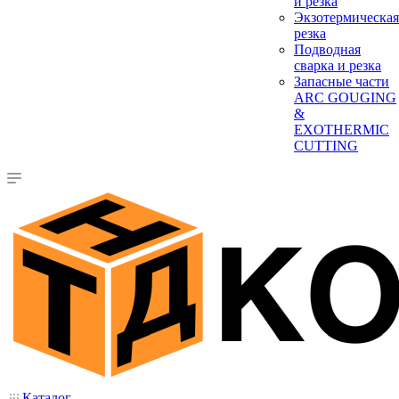
и резка
Экзотермическая
резка
Подводная
сварка и резка
Запасные части
ARC GOUGING
&
EXOTHERMIC
CUTTING
Каталог