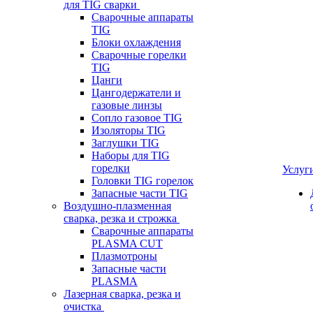
для TIG сварки
Сварочные аппараты
TIG
Блоки охлаждения
Сварочные горелки
TIG
Цанги
Цангодержатели и
газовые линзы
Сопло газовое TIG
Изоляторы TIG
Заглушки TIG
Наборы для TIG
горелки
Услуг
Головки TIG горелок
Запасные части TIG
Воздушно-плазменная
сварка, резка и строжка
Сварочные аппараты
PLASMA CUT
Плазмотроны
Запасные части
PLASMA
Лазерная сварка, резка и
очистка