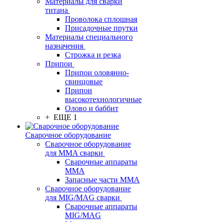
Материалы для сварки
титана
Проволока сплошная
Присадочные прутки
Материалы специального
назначения
Строжка и резка
Припои
Припои оловянно-
свинцовые
Припои
высокотехнологичные
Олово и баббит
+ ЕЩЕ 1
Сварочное оборудование
Сварочное оборудование
для MMA сварки
Сварочные аппараты
MMA
Запасные части MMA
Сварочное оборудование
для MIG/MAG сварки
Сварочные аппараты
MIG/MAG