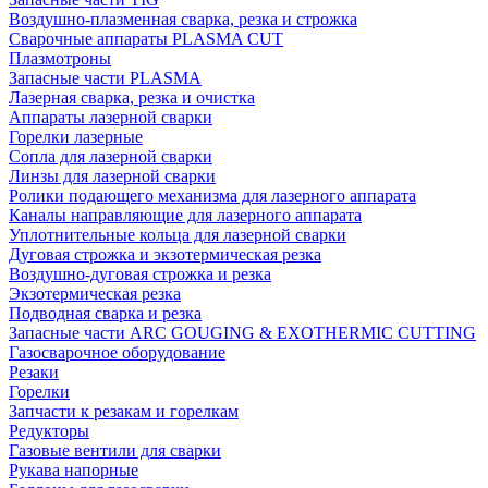
Воздушно-плазменная сварка, резка и строжка
Сварочные аппараты PLASMA CUT
Плазмотроны
Запасные части PLASMA
Лазерная сварка, резка и очистка
Аппараты лазерной сварки
Горелки лазерные
Сопла для лазерной сварки
Линзы для лазерной сварки
Ролики подающего механизма для лазерного аппарата
Каналы направляющие для лазерного аппарата
Уплотнительные кольца для лазерной сварки
Дуговая строжка и экзотермическая резка
Воздушно-дуговая строжка и резка
Экзотермическая резка
Подводная сварка и резка
Запасные части ARC GOUGING & EXOTHERMIC CUTTING
Газосварочное оборудование
Резаки
Горелки
Запчасти к резакам и горелкам
Редукторы
Газовые вентили для сварки
Рукава напорные