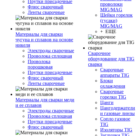
Прутки присадочные
проволоки
Флюс сварочный
MIG/MAG
Ленты сварочные
Шейки горелок
(гусаки)
MIG/MAG
+ ЕЩЕ
Материалы для сварки
чугуна и сплавов на основе
никеля
Электроды сварочные
Сварочное
Проволока сплошная
оборудование для TIG
Проволока
сварки
порошковая
Сварочные
Прутки присадочные
аппараты TIG
Флюс сварочный
Блоки
Ленты сварочные
охлаждения
Сварочные
горелки TIG
Материалы для сварки меди
Цанги
и ее сплавов
Цангодержатели
Электроды сварочные
и газовые линзы
Проволока сплошная
Сопло газовое
Прутки присадочные
TIG
Флюс сварочный
Изоляторы TIG
Заглушки TIG