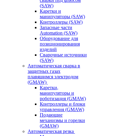
сварки под флюсом
(SAW)
Каретки и
манипуляторы (SAW)
Контроллеры (SAW)
Запасные части
Automation (SAW)
Оборудование для
позиционирования
изделий
Сварочные источники
(SAW)
Автоматическая сварка в
защитных газах
плавящимся электродом
(GMAW)
Каретки,
манипуляторы и
роботизация (GMAW)
Контроллеры и блоки
управления (GMAW)
Подающие
механизмы и горелки
(GMAW)
Автоматическая резка