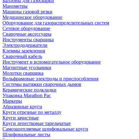
Баллоны для газосварки
Манометры
Машины газовой резки
Медицинское оборудование
Оборудование для газораспределительных систем
Сетевое оборудование
Сварочные аксессуары
Инструменты сварщика
Электрододержатели
Клеммы заземления
Сварочный кабель
Инструмент и вспомогательное оборудование
Магнитные угольники
Молотки сварщика
Вольфрамовые электроды и приспособления
Системы вытяжки сварочных дымов
Керамические подкладки
Упаковка Marathon Pac
Маркеры
Абразивные круги
Круги отрезные по металлу
Круги зачистные
Круги лепестковые тарельчатые
Самозацепляемые шлифовальные круги
Шлифовальные листы