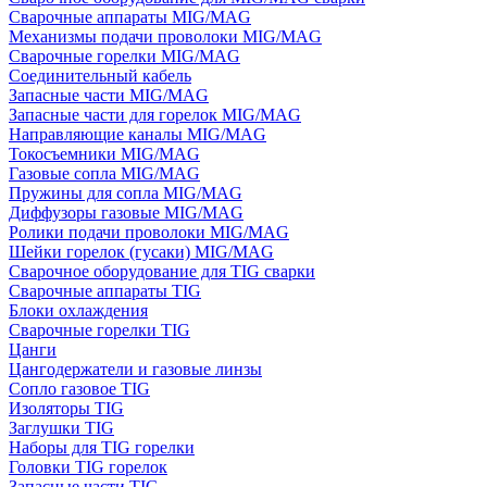
Сварочные аппараты MIG/MAG
Механизмы подачи проволоки MIG/MAG
Сварочные горелки MIG/MAG
Соединительный кабель
Запасные части MIG/MAG
Запасные части для горелок MIG/MAG
Направляющие каналы MIG/MAG
Токосъемники MIG/MAG
Газовые сопла MIG/MAG
Пружины для сопла MIG/MAG
Диффузоры газовые MIG/MAG
Ролики подачи проволоки MIG/MAG
Шейки горелок (гусаки) MIG/MAG
Сварочное оборудование для TIG сварки
Сварочные аппараты TIG
Блоки охлаждения
Сварочные горелки TIG
Цанги
Цангодержатели и газовые линзы
Сопло газовое TIG
Изоляторы TIG
Заглушки TIG
Наборы для TIG горелки
Головки TIG горелок
Запасные части TIG