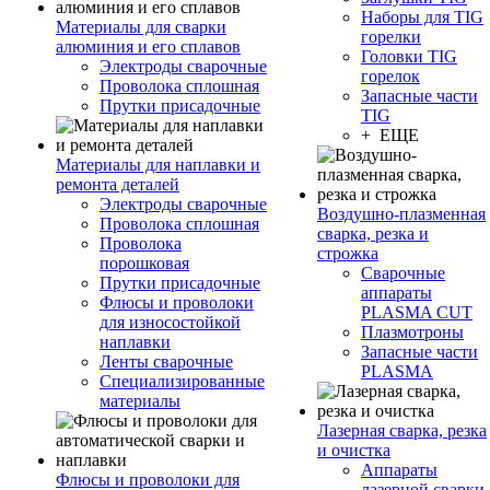
Наборы для TIG
Материалы для сварки
горелки
алюминия и его сплавов
Головки TIG
Электроды сварочные
горелок
Проволока сплошная
Запасные части
Прутки присадочные
TIG
+ ЕЩЕ
Материалы для наплавки и
ремонта деталей
Электроды сварочные
Воздушно-плазменная
Проволока сплошная
сварка, резка и
Проволока
строжка
порошковая
Сварочные
Прутки присадочные
аппараты
Флюсы и проволоки
PLASMA CUT
для износостойкой
Плазмотроны
наплавки
Запасные части
Ленты сварочные
PLASMA
Специализированные
материалы
Лазерная сварка, резка
и очистка
Аппараты
Флюсы и проволоки для
лазерной сварки