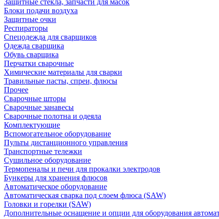
Защитные стекла, запчасти для масок
Блоки подачи воздуха
Защитные очки
Респираторы
Спецодежда для сварщиков
Одежда сварщика
Обувь сварщика
Перчатки сварочные
Химические материалы для сварки
Травильные пасты, спреи, флюсы
Прочее
Сварочные шторы
Сварочные занавесы
Сварочные полотна и одеяла
Комплектующие
Вспомогательное оборудование
Пульты дистанционного управления
Транспортные тележки
Сушильное оборудование
Термопеналы и печи для прокалки электродов
Бункеры для хранения флюсов
Автоматическое оборудование
Автоматическая сварка под слоем флюса (SAW)
Головки и горелки (SAW)
Дополнительные оснащение и опции для оборудования автома