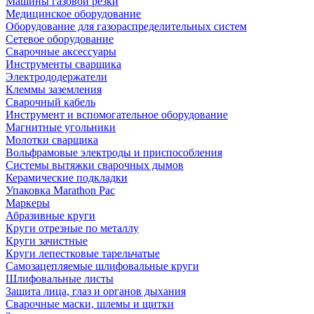
Машины газовой резки
Медицинское оборудование
Оборудование для газораспределительных систем
Сетевое оборудование
Сварочные аксессуары
Инструменты сварщика
Электрододержатели
Клеммы заземления
Сварочный кабель
Инструмент и вспомогательное оборудование
Магнитные угольники
Молотки сварщика
Вольфрамовые электроды и приспособления
Системы вытяжки сварочных дымов
Керамические подкладки
Упаковка Marathon Pac
Маркеры
Абразивные круги
Круги отрезные по металлу
Круги зачистные
Круги лепестковые тарельчатые
Самозацепляемые шлифовальные круги
Шлифовальные листы
Защита лица, глаз и органов дыхания
Сварочные маски, шлемы и щитки