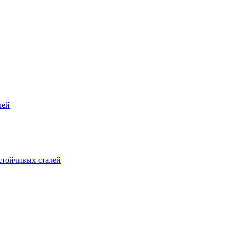
лей
стойчивых сталей