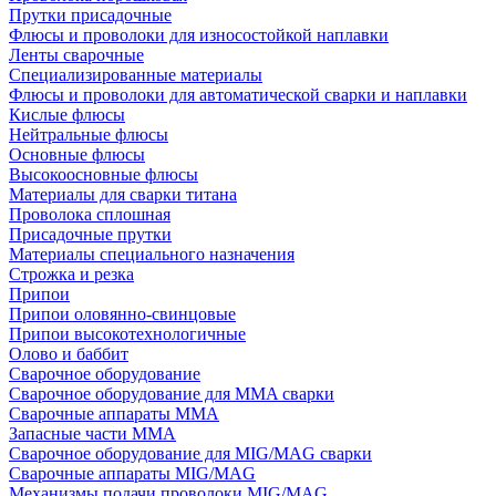
Прутки присадочные
Флюсы и проволоки для износостойкой наплавки
Ленты сварочные
Специализированные материалы
Флюсы и проволоки для автоматической сварки и наплавки
Кислые флюсы
Нейтральные флюсы
Основные флюсы
Высокоосновные флюсы
Материалы для сварки титана
Проволока сплошная
Присадочные прутки
Материалы специального назначения
Строжка и резка
Припои
Припои оловянно-свинцовые
Припои высокотехнологичные
Олово и баббит
Сварочное оборудование
Сварочное оборудование для MMA сварки
Сварочные аппараты MMA
Запасные части MMA
Сварочное оборудование для MIG/MAG сварки
Сварочные аппараты MIG/MAG
Механизмы подачи проволоки MIG/MAG