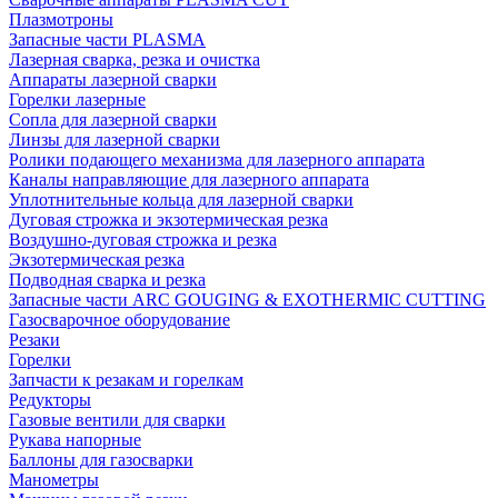
Плазмотроны
Запасные части PLASMA
Лазерная сварка, резка и очистка
Аппараты лазерной сварки
Горелки лазерные
Сопла для лазерной сварки
Линзы для лазерной сварки
Ролики подающего механизма для лазерного аппарата
Каналы направляющие для лазерного аппарата
Уплотнительные кольца для лазерной сварки
Дуговая строжка и экзотермическая резка
Воздушно-дуговая строжка и резка
Экзотермическая резка
Подводная сварка и резка
Запасные части ARC GOUGING & EXOTHERMIC CUTTING
Газосварочное оборудование
Резаки
Горелки
Запчасти к резакам и горелкам
Редукторы
Газовые вентили для сварки
Рукава напорные
Баллоны для газосварки
Манометры