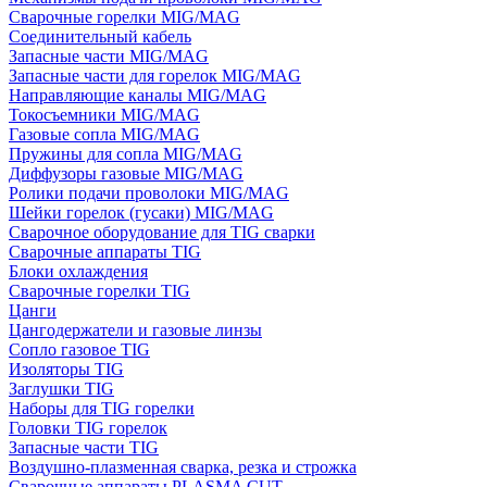
Сварочные горелки MIG/MAG
Соединительный кабель
Запасные части MIG/MAG
Запасные части для горелок MIG/MAG
Направляющие каналы MIG/MAG
Токосъемники MIG/MAG
Газовые сопла MIG/MAG
Пружины для сопла MIG/MAG
Диффузоры газовые MIG/MAG
Ролики подачи проволоки MIG/MAG
Шейки горелок (гусаки) MIG/MAG
Сварочное оборудование для TIG сварки
Сварочные аппараты TIG
Блоки охлаждения
Сварочные горелки TIG
Цанги
Цангодержатели и газовые линзы
Сопло газовое TIG
Изоляторы TIG
Заглушки TIG
Наборы для TIG горелки
Головки TIG горелок
Запасные части TIG
Воздушно-плазменная сварка, резка и строжка
Сварочные аппараты PLASMA CUT