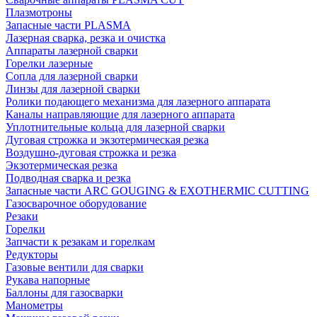
Плазмотроны
Запасные части PLASMA
Лазерная сварка, резка и очистка
Аппараты лазерной сварки
Горелки лазерные
Сопла для лазерной сварки
Линзы для лазерной сварки
Ролики подающего механизма для лазерного аппарата
Каналы направляющие для лазерного аппарата
Уплотнительные кольца для лазерной сварки
Дуговая строжка и экзотермическая резка
Воздушно-дуговая строжка и резка
Экзотермическая резка
Подводная сварка и резка
Запасные части ARC GOUGING & EXOTHERMIC CUTTING
Газосварочное оборудование
Резаки
Горелки
Запчасти к резакам и горелкам
Редукторы
Газовые вентили для сварки
Рукава напорные
Баллоны для газосварки
Манометры