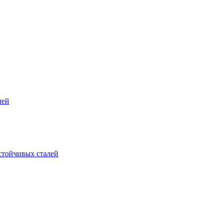
лей
стойчивых сталей