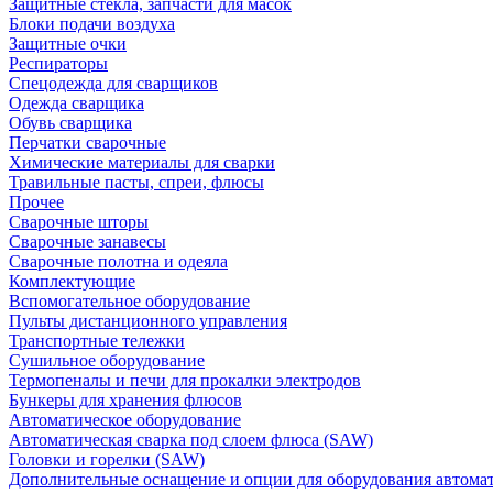
Защитные стекла, запчасти для масок
Блоки подачи воздуха
Защитные очки
Респираторы
Спецодежда для сварщиков
Одежда сварщика
Обувь сварщика
Перчатки сварочные
Химические материалы для сварки
Травильные пасты, спреи, флюсы
Прочее
Сварочные шторы
Сварочные занавесы
Сварочные полотна и одеяла
Комплектующие
Вспомогательное оборудование
Пульты дистанционного управления
Транспортные тележки
Сушильное оборудование
Термопеналы и печи для прокалки электродов
Бункеры для хранения флюсов
Автоматическое оборудование
Автоматическая сварка под слоем флюса (SAW)
Головки и горелки (SAW)
Дополнительные оснащение и опции для оборудования автома