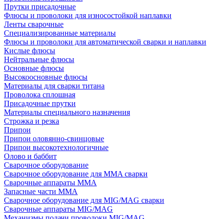
Прутки присадочные
Флюсы и проволоки для износостойкой наплавки
Ленты сварочные
Специализированные материалы
Флюсы и проволоки для автоматической сварки и наплавки
Кислые флюсы
Нейтральные флюсы
Основные флюсы
Высокоосновные флюсы
Материалы для сварки титана
Проволока сплошная
Присадочные прутки
Материалы специального назначения
Строжка и резка
Припои
Припои оловянно-свинцовые
Припои высокотехнологичные
Олово и баббит
Сварочное оборудование
Сварочное оборудование для MMA сварки
Сварочные аппараты MMA
Запасные части MMA
Сварочное оборудование для MIG/MAG сварки
Сварочные аппараты MIG/MAG
Механизмы подачи проволоки MIG/MAG