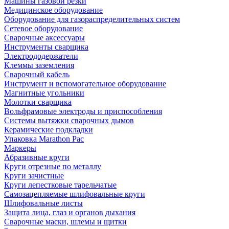
Машины газовой резки
Медицинское оборудование
Оборудование для газораспределительных систем
Сетевое оборудование
Сварочные аксессуары
Инструменты сварщика
Электрододержатели
Клеммы заземления
Сварочный кабель
Инструмент и вспомогательное оборудование
Магнитные угольники
Молотки сварщика
Вольфрамовые электроды и приспособления
Системы вытяжки сварочных дымов
Керамические подкладки
Упаковка Marathon Pac
Маркеры
Абразивные круги
Круги отрезные по металлу
Круги зачистные
Круги лепестковые тарельчатые
Самозацепляемые шлифовальные круги
Шлифовальные листы
Защита лица, глаз и органов дыхания
Сварочные маски, шлемы и щитки