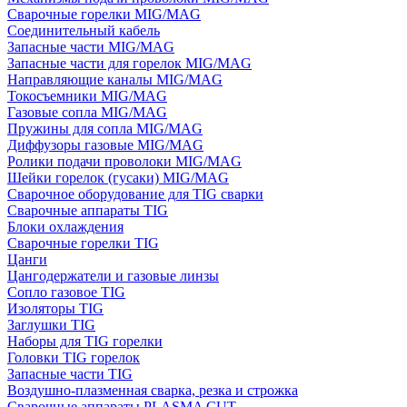
Сварочные горелки MIG/MAG
Соединительный кабель
Запасные части MIG/MAG
Запасные части для горелок MIG/MAG
Направляющие каналы MIG/MAG
Токосъемники MIG/MAG
Газовые сопла MIG/MAG
Пружины для сопла MIG/MAG
Диффузоры газовые MIG/MAG
Ролики подачи проволоки MIG/MAG
Шейки горелок (гусаки) MIG/MAG
Сварочное оборудование для TIG сварки
Сварочные аппараты TIG
Блоки охлаждения
Сварочные горелки TIG
Цанги
Цангодержатели и газовые линзы
Сопло газовое TIG
Изоляторы TIG
Заглушки TIG
Наборы для TIG горелки
Головки TIG горелок
Запасные части TIG
Воздушно-плазменная сварка, резка и строжка
Сварочные аппараты PLASMA CUT