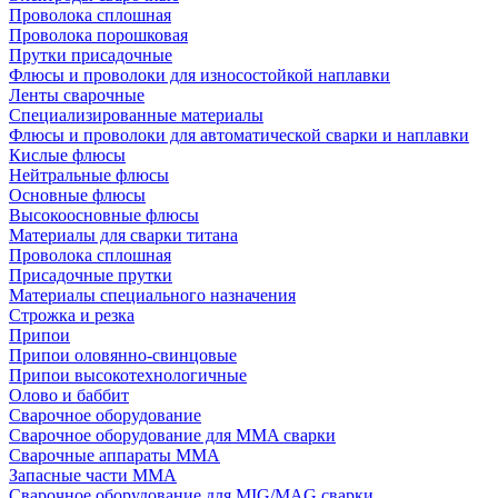
Проволока сплошная
Проволока порошковая
Прутки присадочные
Флюсы и проволоки для износостойкой наплавки
Ленты сварочные
Специализированные материалы
Флюсы и проволоки для автоматической сварки и наплавки
Кислые флюсы
Нейтральные флюсы
Основные флюсы
Высокоосновные флюсы
Материалы для сварки титана
Проволока сплошная
Присадочные прутки
Материалы специального назначения
Строжка и резка
Припои
Припои оловянно-свинцовые
Припои высокотехнологичные
Олово и баббит
Сварочное оборудование
Сварочное оборудование для MMA сварки
Сварочные аппараты MMA
Запасные части MMA
Сварочное оборудование для MIG/MAG сварки