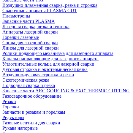
Воздушно-плазменная сварка, резка и строжка
Сварочные аппараты PLASMA CUT
Плазмотроны
Запасные части PLASMA
Лазерная сварка, резка и очистка
Аппараты лазерной сварки
Горелки лазерные
Сопла для лазерной сварки
Линзы для лазерной сварки
Ролики подающего механизма для лазерного аппарата
Каналы направляющие для лазерного аппарата
Уплотнительные кольца для лазерной сварки
Дуговая строжка и экзотермическая резка
Воздушно-дуговая строжка и резка
Экзотермическая резка
Подводная сварка и резка
Запасные части ARC GOUGING & EXOTHERMIC CUTTING
Газосварочное оборудование
Резаки
Горелки
Запчасти к резакам и горелкам
Редукторы
Газовые вентили для сварки
Рукава напорные