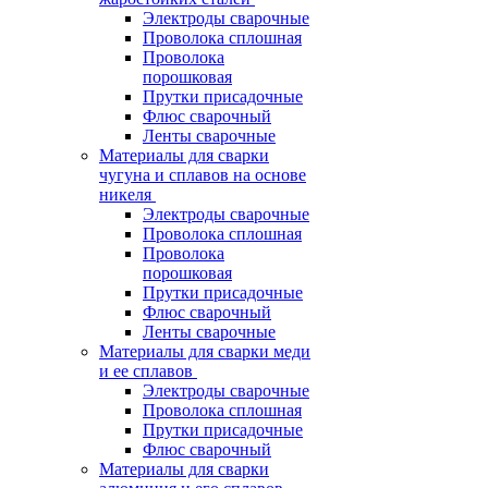
Электроды сварочные
Проволока сплошная
Проволока
порошковая
Прутки присадочные
Флюс сварочный
Ленты сварочные
Материалы для сварки
чугуна и сплавов на основе
никеля
Электроды сварочные
Проволока сплошная
Проволока
порошковая
Прутки присадочные
Флюс сварочный
Ленты сварочные
Материалы для сварки меди
и ее сплавов
Электроды сварочные
Проволока сплошная
Прутки присадочные
Флюс сварочный
Материалы для сварки