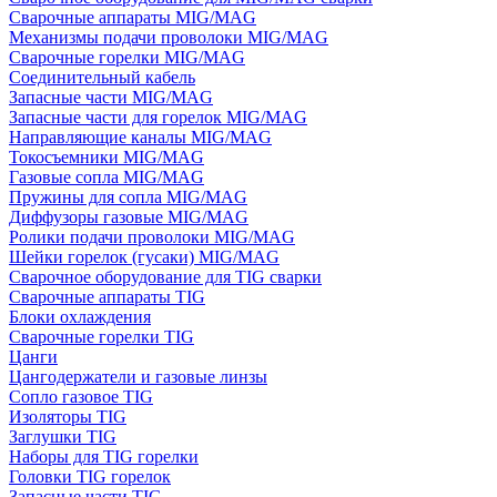
Сварочные аппараты MIG/MAG
Механизмы подачи проволоки MIG/MAG
Сварочные горелки MIG/MAG
Соединительный кабель
Запасные части MIG/MAG
Запасные части для горелок MIG/MAG
Направляющие каналы MIG/MAG
Токосъемники MIG/MAG
Газовые сопла MIG/MAG
Пружины для сопла MIG/MAG
Диффузоры газовые MIG/MAG
Ролики подачи проволоки MIG/MAG
Шейки горелок (гусаки) MIG/MAG
Сварочное оборудование для TIG сварки
Сварочные аппараты TIG
Блоки охлаждения
Сварочные горелки TIG
Цанги
Цангодержатели и газовые линзы
Сопло газовое TIG
Изоляторы TIG
Заглушки TIG
Наборы для TIG горелки
Головки TIG горелок
Запасные части TIG