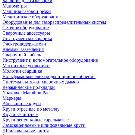
Баллоны для газосварки
Манометры
Машины газовой резки
Медицинское оборудование
Оборудование для газораспределительных систем
Сетевое оборудование
Сварочные аксессуары
Инструменты сварщика
Электрододержатели
Клеммы заземления
Сварочный кабель
Инструмент и вспомогательное оборудование
Магнитные угольники
Молотки сварщика
Вольфрамовые электроды и приспособления
Системы вытяжки сварочных дымов
Керамические подкладки
Упаковка Marathon Pac
Маркеры
Абразивные круги
Круги отрезные по металлу
Круги зачистные
Круги лепестковые тарельчатые
Самозацепляемые шлифовальные круги
Шлифовальные листы