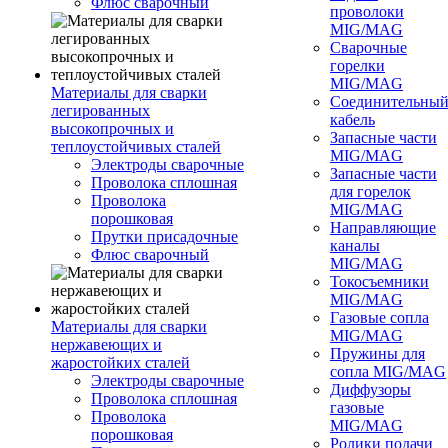
Флюс сварочный
проволоки
MIG/MAG
Сварочные
горелки
MIG/MAG
Материалы для сварки
Соединительны
легированных
кабель
высокопрочных и
Запасные части
теплоустойчивых сталей
MIG/MAG
Электроды сварочные
Запасные части
Проволока сплошная
для горелок
Проволока
MIG/MAG
порошковая
Направляющие
Прутки присадочные
каналы
Флюс сварочный
MIG/MAG
Токосъемники
MIG/MAG
Газовые сопла
Материалы для сварки
MIG/MAG
нержавеющих и
Пружины для
жаростойких сталей
сопла MIG/MAG
Электроды сварочные
Диффузоры
Проволока сплошная
газовые
Проволока
MIG/MAG
порошковая
Ролики подачи