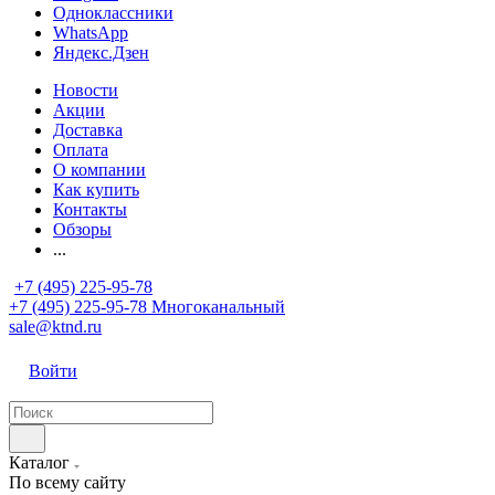
Одноклассники
WhatsApp
Яндекс.Дзен
Новости
Акции
Доставка
Оплата
О компании
Как купить
Контакты
Обзоры
...
+7 (495) 225-95-78
+7 (495) 225-95-78
Многоканальный
sale@ktnd.ru
Войти
Каталог
По всему сайту