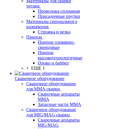
Материалы для сварки
титана
Проволока сплошная
Присадочные прутки
Материалы специального
назначения
Строжка и резка
Припои
Припои оловянно-
свинцовые
Припои
высокотехнологичные
Олово и баббит
+ ЕЩЕ 1
Сварочное оборудование
Сварочное оборудование
для MMA сварки
Сварочные аппараты
MMA
Запасные части MMA
Сварочное оборудование
для MIG/MAG сварки
Сварочные аппараты
MIG/MAG