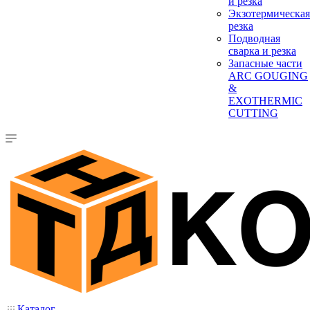
и резка
Экзотермическая
резка
Подводная
сварка и резка
Запасные части
ARC GOUGING
&
EXOTHERMIC
CUTTING
Каталог