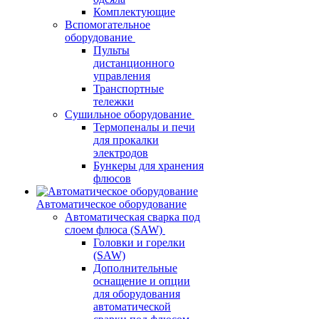
Комплектующие
Вспомогательное
оборудование
Пульты
дистанционного
управления
Транспортные
тележки
Сушильное оборудование
Термопеналы и печи
для прокалки
электродов
Бункеры для хранения
флюсов
Автоматическое оборудование
Автоматическая сварка под
слоем флюса (SAW)
Головки и горелки
(SAW)
Дополнительные
оснащение и опции
для оборудования
автоматической