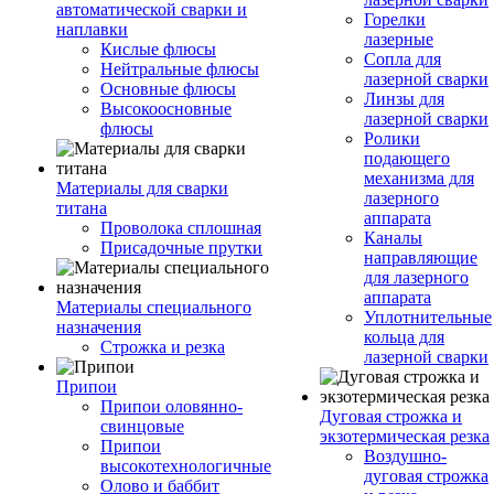
автоматической сварки и
Горелки
наплавки
лазерные
Кислые флюсы
Сопла для
Нейтральные флюсы
лазерной сварки
Основные флюсы
Линзы для
Высокоосновные
лазерной сварки
флюсы
Ролики
подающего
механизма для
Материалы для сварки
лазерного
титана
аппарата
Проволока сплошная
Каналы
Присадочные прутки
направляющие
для лазерного
аппарата
Материалы специального
Уплотнительные
назначения
кольца для
Строжка и резка
лазерной сварки
Припои
Припои оловянно-
Дуговая строжка и
свинцовые
экзотермическая резка
Припои
Воздушно-
высокотехнологичные
дуговая строжка
Олово и баббит