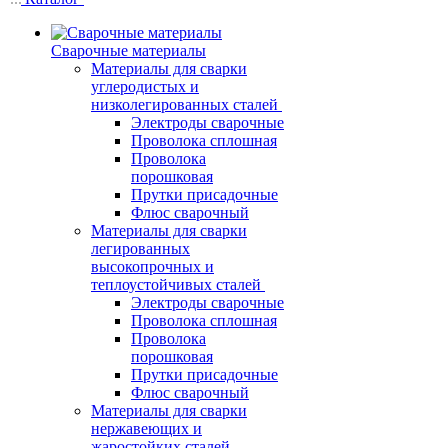
Сварочные материалы
Материалы для сварки
углеродистых и
низколегированных сталей
Электроды сварочные
Проволока сплошная
Проволока
порошковая
Прутки присадочные
Флюс сварочный
Материалы для сварки
легированных
высокопрочных и
теплоустойчивых сталей
Электроды сварочные
Проволока сплошная
Проволока
порошковая
Прутки присадочные
Флюс сварочный
Материалы для сварки
нержавеющих и
жаростойких сталей