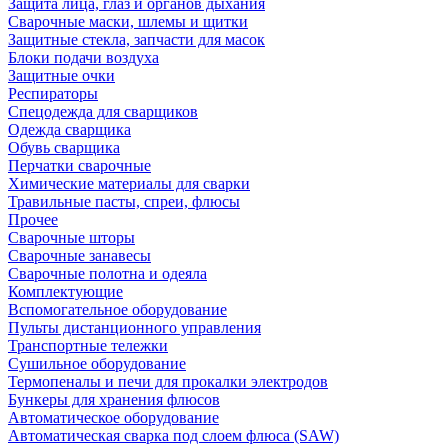
Защита лица, глаз и органов дыхания
Сварочные маски, шлемы и щитки
Защитные стекла, запчасти для масок
Блоки подачи воздуха
Защитные очки
Респираторы
Спецодежда для сварщиков
Одежда сварщика
Обувь сварщика
Перчатки сварочные
Химические материалы для сварки
Травильные пасты, спреи, флюсы
Прочее
Сварочные шторы
Сварочные занавесы
Сварочные полотна и одеяла
Комплектующие
Вспомогательное оборудование
Пульты дистанционного управления
Транспортные тележки
Сушильное оборудование
Термопеналы и печи для прокалки электродов
Бункеры для хранения флюсов
Автоматическое оборудование
Автоматическая сварка под слоем флюса (SAW)