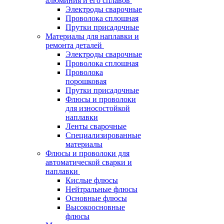
алюминия и его сплавов
Электроды сварочные
Проволока сплошная
Прутки присадочные
Материалы для наплавки и
ремонта деталей
Электроды сварочные
Проволока сплошная
Проволока
порошковая
Прутки присадочные
Флюсы и проволоки
для износостойкой
наплавки
Ленты сварочные
Специализированные
материалы
Флюсы и проволоки для
автоматической сварки и
наплавки
Кислые флюсы
Нейтральные флюсы
Основные флюсы
Высокоосновные
флюсы