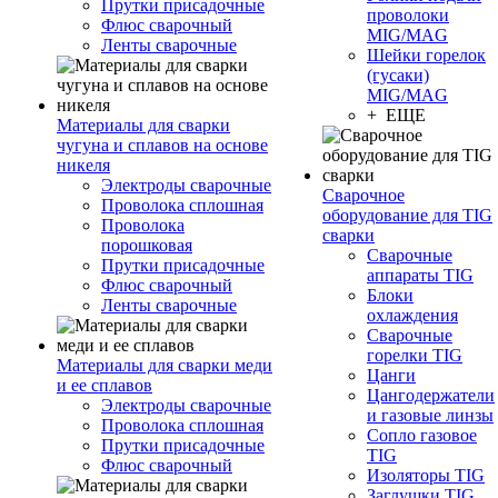
Прутки присадочные
проволоки
Флюс сварочный
MIG/MAG
Ленты сварочные
Шейки горелок
(гусаки)
MIG/MAG
+ ЕЩЕ
Материалы для сварки
чугуна и сплавов на основе
никеля
Электроды сварочные
Сварочное
Проволока сплошная
оборудование для TIG
Проволока
сварки
порошковая
Сварочные
Прутки присадочные
аппараты TIG
Флюс сварочный
Блоки
Ленты сварочные
охлаждения
Сварочные
горелки TIG
Материалы для сварки меди
Цанги
и ее сплавов
Цангодержатели
Электроды сварочные
и газовые линзы
Проволока сплошная
Сопло газовое
Прутки присадочные
TIG
Флюс сварочный
Изоляторы TIG
Заглушки TIG