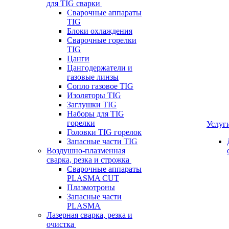
для TIG сварки
Сварочные аппараты
TIG
Блоки охлаждения
Сварочные горелки
TIG
Цанги
Цангодержатели и
газовые линзы
Сопло газовое TIG
Изоляторы TIG
Заглушки TIG
Наборы для TIG
горелки
Услуг
Головки TIG горелок
Запасные части TIG
Воздушно-плазменная
сварка, резка и строжка
Сварочные аппараты
PLASMA CUT
Плазмотроны
Запасные части
PLASMA
Лазерная сварка, резка и
очистка