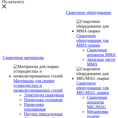
По каталогу
Сварочное оборудование
Сварочное
оборудование для
MMA сварки
Сварочные
аппараты MMA
Сварочные материалы
Запасные части
MMA
Материалы для сварки
Сварочное
углеродистых и
оборудование для
низколегированных сталей
MIG/MAG сварки
Электроды сварочные
Сварочные
Проволока сплошная
аппараты
Проволока
MIG/MAG
порошковая
Механизмы
Прутки присадочные
подачи