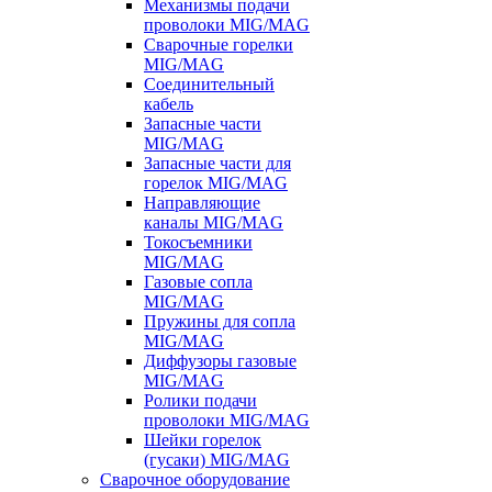
Механизмы подачи
проволоки MIG/MAG
Сварочные горелки
MIG/MAG
Соединительный
кабель
Запасные части
MIG/MAG
Запасные части для
горелок MIG/MAG
Направляющие
каналы MIG/MAG
Токосъемники
MIG/MAG
Газовые сопла
MIG/MAG
Пружины для сопла
MIG/MAG
Диффузоры газовые
MIG/MAG
Ролики подачи
проволоки MIG/MAG
Шейки горелок
(гусаки) MIG/MAG
Сварочное оборудование