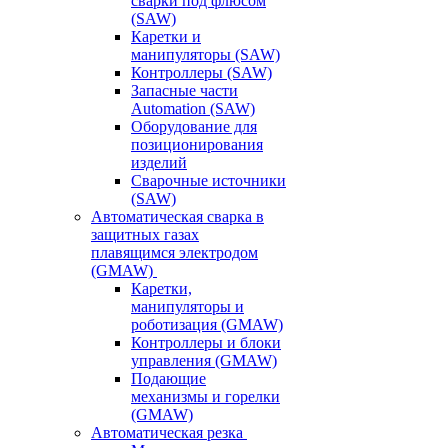
сварки под флюсом
(SAW)
Каретки и
манипуляторы (SAW)
Контроллеры (SAW)
Запасные части
Automation (SAW)
Оборудование для
позиционирования
изделий
Сварочные источники
(SAW)
Автоматическая сварка в
защитных газах
плавящимся электродом
(GMAW)
Каретки,
манипуляторы и
роботизация (GMAW)
Контроллеры и блоки
управления (GMAW)
Подающие
механизмы и горелки
(GMAW)
Автоматическая резка