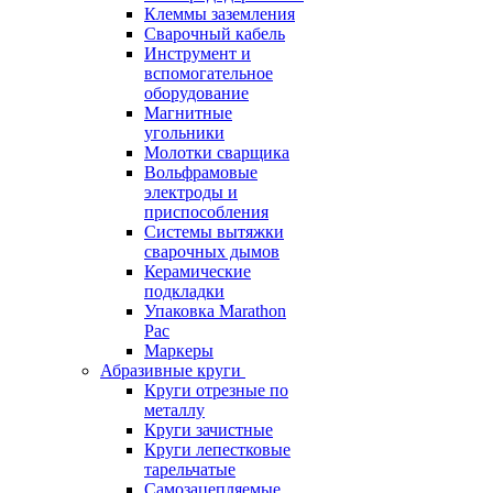
Клеммы заземления
Сварочный кабель
Инструмент и
вспомогательное
оборудование
Магнитные
угольники
Молотки сварщика
Вольфрамовые
электроды и
приспособления
Системы вытяжки
сварочных дымов
Керамические
подкладки
Упаковка Marathon
Pac
Маркеры
Абразивные круги
Круги отрезные по
металлу
Круги зачистные
Круги лепестковые
тарельчатые
Самозацепляемые