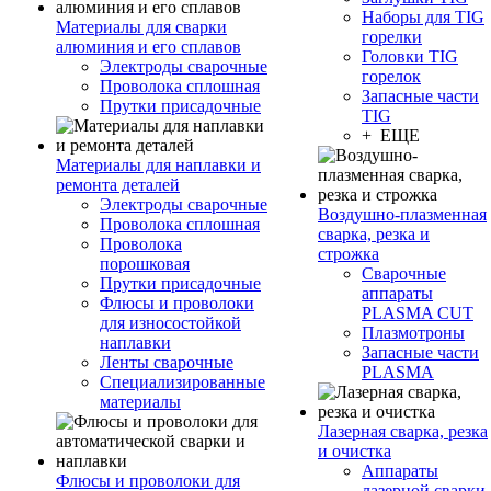
Наборы для TIG
Материалы для сварки
горелки
алюминия и его сплавов
Головки TIG
Электроды сварочные
горелок
Проволока сплошная
Запасные части
Прутки присадочные
TIG
+ ЕЩЕ
Материалы для наплавки и
ремонта деталей
Электроды сварочные
Воздушно-плазменная
Проволока сплошная
сварка, резка и
Проволока
строжка
порошковая
Сварочные
Прутки присадочные
аппараты
Флюсы и проволоки
PLASMA CUT
для износостойкой
Плазмотроны
наплавки
Запасные части
Ленты сварочные
PLASMA
Специализированные
материалы
Лазерная сварка, резка
и очистка
Аппараты
Флюсы и проволоки для
лазерной сварки