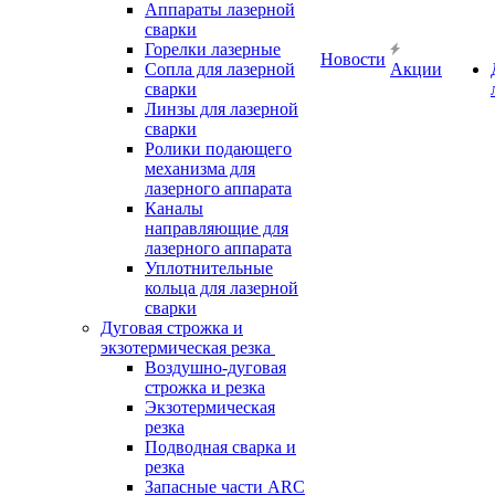
Аппараты лазерной
сварки
Горелки лазерные
Новости
Сопла для лазерной
Акции
сварки
Линзы для лазерной
сварки
Ролики подающего
механизма для
лазерного аппарата
Каналы
направляющие для
лазерного аппарата
Уплотнительные
кольца для лазерной
сварки
Дуговая строжка и
экзотермическая резка
Воздушно-дуговая
строжка и резка
Экзотермическая
резка
Подводная сварка и
резка
Запасные части ARC