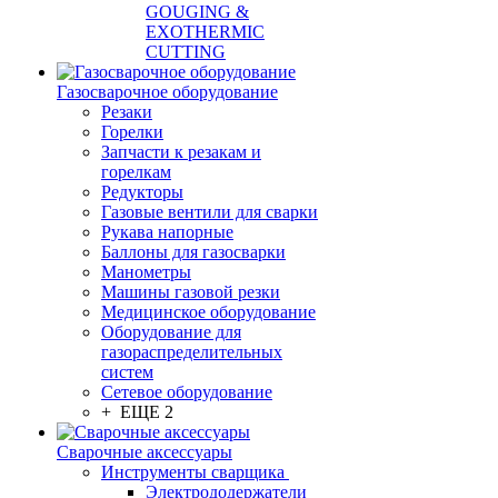
GOUGING &
EXOTHERMIC
CUTTING
Газосварочное оборудование
Резаки
Горелки
Запчасти к резакам и
горелкам
Редукторы
Газовые вентили для сварки
Рукава напорные
Баллоны для газосварки
Манометры
Машины газовой резки
Медицинское оборудование
Оборудование для
газораспределительных
систем
Сетевое оборудование
+ ЕЩЕ 2
Сварочные аксессуары
Инструменты сварщика
Электрододержатели