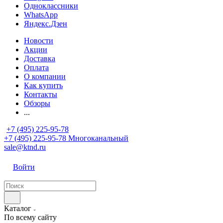
Одноклассники
WhatsApp
Яндекс.Дзен
Новости
Акции
Доставка
Оплата
О компании
Как купить
Контакты
Обзоры
...
+7 (495) 225-95-78
+7 (495) 225-95-78
Многоканальный
sale@ktnd.ru
Войти
Каталог
По всему сайту