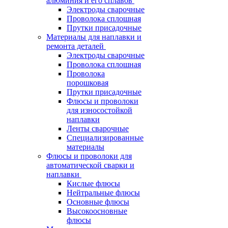
алюминия и его сплавов
Электроды сварочные
Проволока сплошная
Прутки присадочные
Материалы для наплавки и
ремонта деталей
Электроды сварочные
Проволока сплошная
Проволока
порошковая
Прутки присадочные
Флюсы и проволоки
для износостойкой
наплавки
Ленты сварочные
Специализированные
материалы
Флюсы и проволоки для
автоматической сварки и
наплавки
Кислые флюсы
Нейтральные флюсы
Основные флюсы
Высокоосновные
флюсы