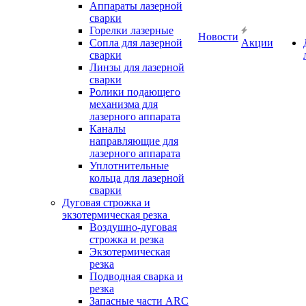
Аппараты лазерной
сварки
Горелки лазерные
Новости
Сопла для лазерной
Акции
сварки
Линзы для лазерной
сварки
Ролики подающего
механизма для
лазерного аппарата
Каналы
направляющие для
лазерного аппарата
Уплотнительные
кольца для лазерной
сварки
Дуговая строжка и
экзотермическая резка
Воздушно-дуговая
строжка и резка
Экзотермическая
резка
Подводная сварка и
резка
Запасные части ARC