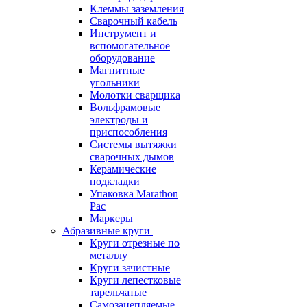
Клеммы заземления
Сварочный кабель
Инструмент и
вспомогательное
оборудование
Магнитные
угольники
Молотки сварщика
Вольфрамовые
электроды и
приспособления
Системы вытяжки
сварочных дымов
Керамические
подкладки
Упаковка Marathon
Pac
Маркеры
Абразивные круги
Круги отрезные по
металлу
Круги зачистные
Круги лепестковые
тарельчатые
Самозацепляемые