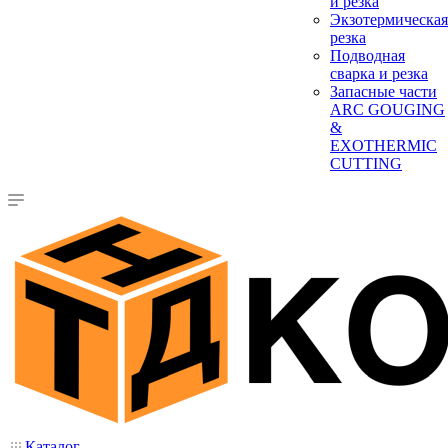
и резка
Экзотермическая
резка
Подводная
сварка и резка
Запасные части
ARC GOUGING
&
EXOTHERMIC
CUTTING
Каталог