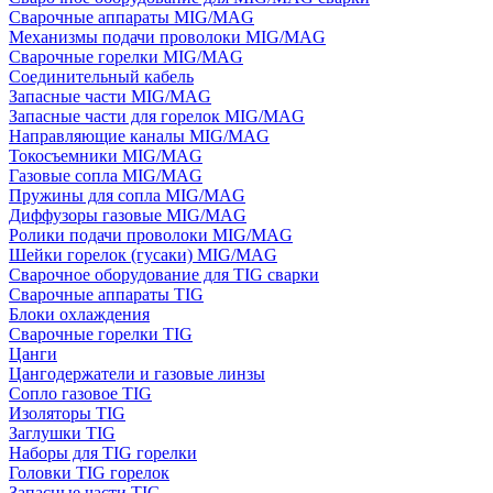
Сварочные аппараты MIG/MAG
Механизмы подачи проволоки MIG/MAG
Сварочные горелки MIG/MAG
Соединительный кабель
Запасные части MIG/MAG
Запасные части для горелок MIG/MAG
Направляющие каналы MIG/MAG
Токосъемники MIG/MAG
Газовые сопла MIG/MAG
Пружины для сопла MIG/MAG
Диффузоры газовые MIG/MAG
Ролики подачи проволоки MIG/MAG
Шейки горелок (гусаки) MIG/MAG
Сварочное оборудование для TIG сварки
Сварочные аппараты TIG
Блоки охлаждения
Сварочные горелки TIG
Цанги
Цангодержатели и газовые линзы
Сопло газовое TIG
Изоляторы TIG
Заглушки TIG
Наборы для TIG горелки
Головки TIG горелок
Запасные части TIG