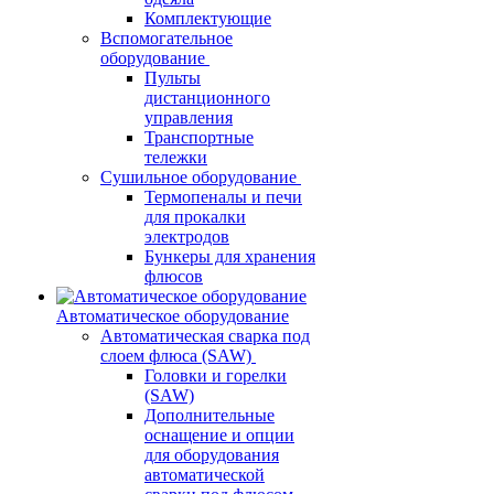
Комплектующие
Вспомогательное
оборудование
Пульты
дистанционного
управления
Транспортные
тележки
Сушильное оборудование
Термопеналы и печи
для прокалки
электродов
Бункеры для хранения
флюсов
Автоматическое оборудование
Автоматическая сварка под
слоем флюса (SAW)
Головки и горелки
(SAW)
Дополнительные
оснащение и опции
для оборудования
автоматической