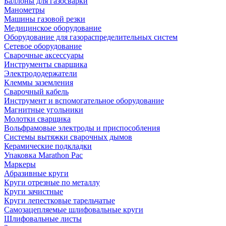
Баллоны для газосварки
Манометры
Машины газовой резки
Медицинское оборудование
Оборудование для газораспределительных систем
Сетевое оборудование
Сварочные аксессуары
Инструменты сварщика
Электрододержатели
Клеммы заземления
Сварочный кабель
Инструмент и вспомогательное оборудование
Магнитные угольники
Молотки сварщика
Вольфрамовые электроды и приспособления
Системы вытяжки сварочных дымов
Керамические подкладки
Упаковка Marathon Pac
Маркеры
Абразивные круги
Круги отрезные по металлу
Круги зачистные
Круги лепестковые тарельчатые
Самозацепляемые шлифовальные круги
Шлифовальные листы