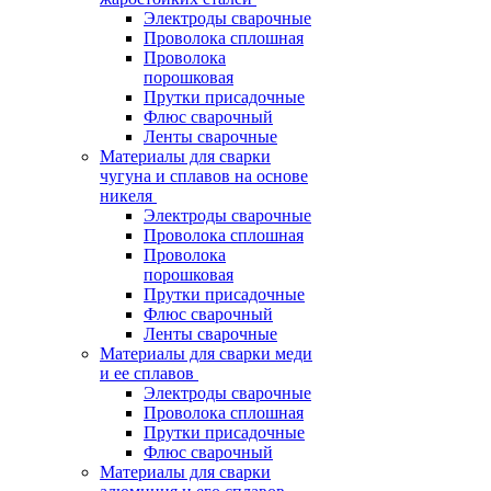
Электроды сварочные
Проволока сплошная
Проволока
порошковая
Прутки присадочные
Флюс сварочный
Ленты сварочные
Материалы для сварки
чугуна и сплавов на основе
никеля
Электроды сварочные
Проволока сплошная
Проволока
порошковая
Прутки присадочные
Флюс сварочный
Ленты сварочные
Материалы для сварки меди
и ее сплавов
Электроды сварочные
Проволока сплошная
Прутки присадочные
Флюс сварочный
Материалы для сварки