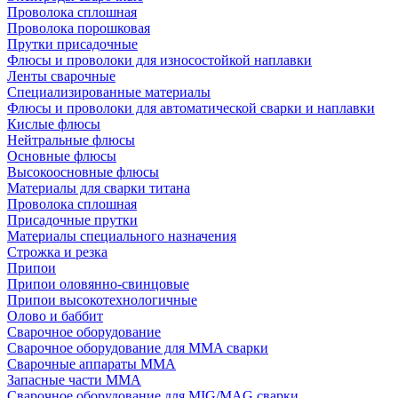
Проволока сплошная
Проволока порошковая
Прутки присадочные
Флюсы и проволоки для износостойкой наплавки
Ленты сварочные
Специализированные материалы
Флюсы и проволоки для автоматической сварки и наплавки
Кислые флюсы
Нейтральные флюсы
Основные флюсы
Высокоосновные флюсы
Материалы для сварки титана
Проволока сплошная
Присадочные прутки
Материалы специального назначения
Строжка и резка
Припои
Припои оловянно-свинцовые
Припои высокотехнологичные
Олово и баббит
Сварочное оборудование
Сварочное оборудование для MMA сварки
Сварочные аппараты MMA
Запасные части MMA
Сварочное оборудование для MIG/MAG сварки