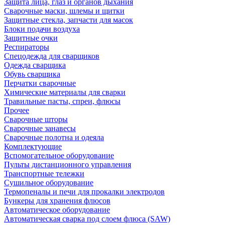
Защита лица, глаз и органов дыхания
Сварочные маски, шлемы и щитки
Защитные стекла, запчасти для масок
Блоки подачи воздуха
Защитные очки
Респираторы
Спецодежда для сварщиков
Одежда сварщика
Обувь сварщика
Перчатки сварочные
Химические материалы для сварки
Травильные пасты, спреи, флюсы
Прочее
Сварочные шторы
Сварочные занавесы
Сварочные полотна и одеяла
Комплектующие
Вспомогательное оборудование
Пульты дистанционного управления
Транспортные тележки
Сушильное оборудование
Термопеналы и печи для прокалки электродов
Бункеры для хранения флюсов
Автоматическое оборудование
Автоматическая сварка под слоем флюса (SAW)