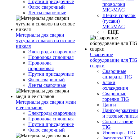
Прутки присадочные
проволоки
Флюс сварочный
MIG/MAG
Ленты сварочные
Шейки горелок
(гусаки)
MIG/MAG
+ ЕЩЕ
Материалы для сварки
чугуна и сплавов на основе
никеля
Электроды сварочные
Сварочное
Проволока сплошная
оборудование для TIG
Проволока
сварки
порошковая
Сварочные
Прутки присадочные
аппараты TIG
Флюс сварочный
Блоки
Ленты сварочные
охлаждения
Сварочные
горелки TIG
Материалы для сварки меди
Цанги
и ее сплавов
Цангодержатели
Электроды сварочные
и газовые линзы
Проволока сплошная
Сопло газовое
Прутки присадочные
TIG
Флюс сварочный
Изоляторы TIG
Заглушки TIG