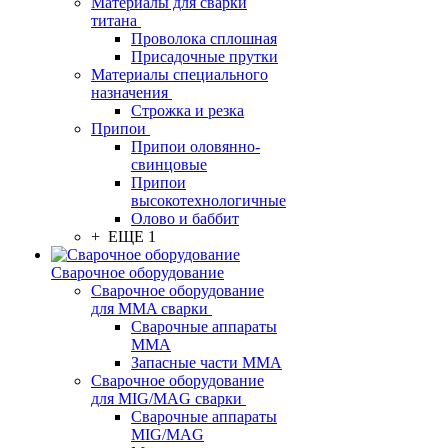
Материалы для сварки
титана
Проволока сплошная
Присадочные прутки
Материалы специального
назначения
Строжка и резка
Припои
Припои оловянно-
свинцовые
Припои
высокотехнологичные
Олово и баббит
+ ЕЩЕ 1
Сварочное оборудование
Сварочное оборудование
для MMA сварки
Сварочные аппараты
MMA
Запасные части MMA
Сварочное оборудование
для MIG/MAG сварки
Сварочные аппараты
MIG/MAG