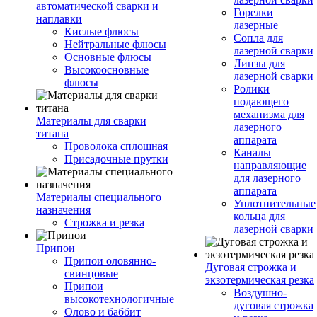
автоматической сварки и
Горелки
наплавки
лазерные
Кислые флюсы
Сопла для
Нейтральные флюсы
лазерной сварки
Основные флюсы
Линзы для
Высокоосновные
лазерной сварки
флюсы
Ролики
подающего
механизма для
Материалы для сварки
лазерного
титана
аппарата
Проволока сплошная
Каналы
Присадочные прутки
направляющие
для лазерного
аппарата
Материалы специального
Уплотнительные
назначения
кольца для
Строжка и резка
лазерной сварки
Припои
Припои оловянно-
Дуговая строжка и
свинцовые
экзотермическая резка
Припои
Воздушно-
высокотехнологичные
дуговая строжка
Олово и баббит