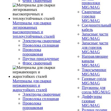
Флюс сварочный
проволоки
MIG/MAG
Сварочные
горелки
MIG/MAG
Материалы для сварки
Соединительны
легированных
кабель
высокопрочных и
Запасные части
теплоустойчивых сталей
MIG/MAG
Электроды сварочные
Запасные части
Проволока сплошная
для горелок
Проволока
MIG/MAG
порошковая
Направляющие
Прутки присадочные
каналы
Флюс сварочный
MIG/MAG
Токосъемники
MIG/MAG
Газовые сопла
Материалы для сварки
MIG/MAG
нержавеющих и
Пружины для
жаростойких сталей
сопла MIG/MAG
Электроды сварочные
Диффузоры
Проволока сплошная
газовые
Проволока
MIG/MAG
порошковая
Ролики подачи