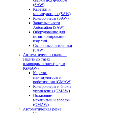
сварки под флюсом
(SAW)
Каретки и
манипуляторы (SAW)
Контроллеры (SAW)
Запасные части
Automation (SAW)
Оборудование для
позиционирования
изделий
Сварочные источники
(SAW)
Автоматическая сварка в
защитных газах
плавящимся электродом
(GMAW)
Каретки,
манипуляторы и
роботизация (GMAW)
Контроллеры и блоки
управления (GMAW)
Подающие
механизмы и горелки
(GMAW)
Автоматическая резка