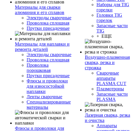
Наборы для TIG
Материалы для сварки
горелки
алюминия и его сплавов
Головки TIG
Электроды сварочные
горелок
Проволока сплошная
Запасные части
Прутки присадочные
TIG
+ ЕЩЕ
Материалы для наплавки и
ремонта деталей
Электроды сварочные
Воздушно-плазменная
Проволока сплошная
сварка, резка и
Проволока
строжка
порошковая
Сварочные
Прутки присадочные
аппараты
Флюсы и проволоки
PLASMA CUT
для износостойкой
Плазмотроны
наплавки
Запасные части
Ленты сварочные
PLASMA
Специализированные
материалы
Лазерная сварка, резка
и очистка
Аппараты
Флюсы и проволоки для
лазерной сварки