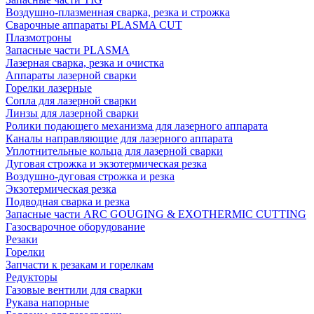
Воздушно-плазменная сварка, резка и строжка
Сварочные аппараты PLASMA CUT
Плазмотроны
Запасные части PLASMA
Лазерная сварка, резка и очистка
Аппараты лазерной сварки
Горелки лазерные
Сопла для лазерной сварки
Линзы для лазерной сварки
Ролики подающего механизма для лазерного аппарата
Каналы направляющие для лазерного аппарата
Уплотнительные кольца для лазерной сварки
Дуговая строжка и экзотермическая резка
Воздушно-дуговая строжка и резка
Экзотермическая резка
Подводная сварка и резка
Запасные части ARC GOUGING & EXOTHERMIC CUTTING
Газосварочное оборудование
Резаки
Горелки
Запчасти к резакам и горелкам
Редукторы
Газовые вентили для сварки
Рукава напорные