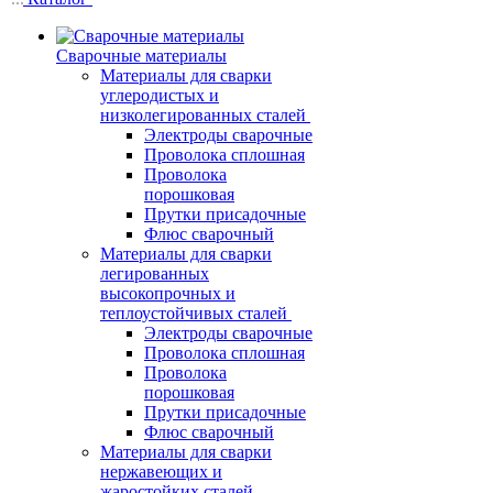
Сварочные материалы
Материалы для сварки
углеродистых и
низколегированных сталей
Электроды сварочные
Проволока сплошная
Проволока
порошковая
Прутки присадочные
Флюс сварочный
Материалы для сварки
легированных
высокопрочных и
теплоустойчивых сталей
Электроды сварочные
Проволока сплошная
Проволока
порошковая
Прутки присадочные
Флюс сварочный
Материалы для сварки
нержавеющих и
жаростойких сталей