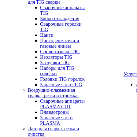
для TIG сварки
Сварочные аппараты
TIG
Блоки охлаждения
Сварочные горелки
TIG
Цанги
Цангодержатели и
газовые линзы
Сопло газовое TIG
Изоляторы TIG
Заглушки TIG
Наборы для TIG
горелки
Услуг
Головки TIG горелок
Запасные части TIG
Воздушно-плазменная
сварка, резка и строжка
Сварочные аппараты
PLASMA CUT
Плазмотроны
Запасные части
PLASMA
Лазерная сварка, резка и
очистка