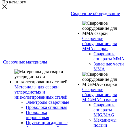
По каталогу
Сварочное оборудование
Сварочное
оборудование для
MMA сварки
Сварочные
аппараты MMA
Сварочные материалы
Запасные части
MMA
Материалы для сварки
Сварочное
углеродистых и
оборудование для
низколегированных сталей
MIG/MAG сварки
Электроды сварочные
Сварочные
Проволока сплошная
аппараты
Проволока
MIG/MAG
порошковая
Механизмы
Прутки присадочные
подачи