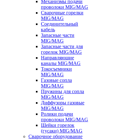
Механизмы подачи
проволоки MIG/MAG
Сварочные горелки
MIG/MAG
Соединительный
кабель
Запасные части
MIG/MAG
Запасные части для
горелок MIG/MAG
Направляющие
каналы MIG/MAG
Токосъемники
MIG/MAG
Газовые сопла
MIG/MAG
Пружины для сопла
MIG/MAG
Диффузоры газовые
MIG/MAG
Ролики подачи
проволоки MIG/MAG
Шейки горелок
(гусаки) MIG/MAG
Сварочное оборудование