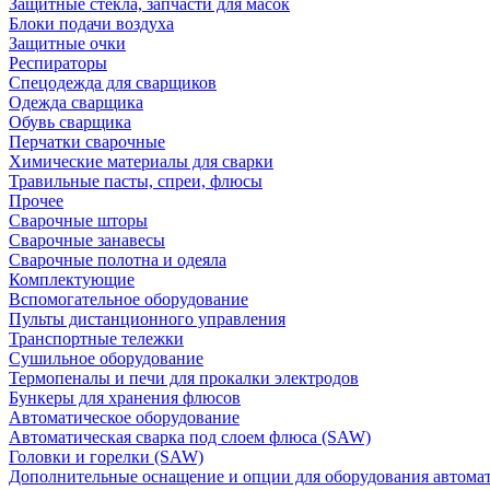
Защитные стекла, запчасти для масок
Блоки подачи воздуха
Защитные очки
Респираторы
Спецодежда для сварщиков
Одежда сварщика
Обувь сварщика
Перчатки сварочные
Химические материалы для сварки
Травильные пасты, спреи, флюсы
Прочее
Сварочные шторы
Сварочные занавесы
Сварочные полотна и одеяла
Комплектующие
Вспомогательное оборудование
Пульты дистанционного управления
Транспортные тележки
Сушильное оборудование
Термопеналы и печи для прокалки электродов
Бункеры для хранения флюсов
Автоматическое оборудование
Автоматическая сварка под слоем флюса (SAW)
Головки и горелки (SAW)
Дополнительные оснащение и опции для оборудования автома