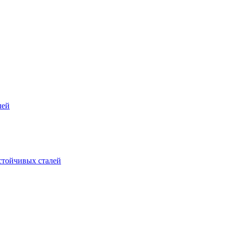
лей
стойчивых сталей