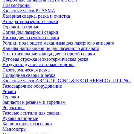
Плазмотроны
Запасные части PLASMA
Лазерная сварка, резка и очистка
Аппараты лазерной сварки
Горелки лазерные
Сопла для лазерной сварки
Линзы для лазерной сварки
Ролики подающего механизма для лазерного аппарата
Каналы направляющие для лазерного аппарата
Уплотнительные кольца для лазерной сварки
Дуговая строжка и экзотермическая резка
Воздушно-дуговая строжка и резка
Экзотермическая резка
Подводная сварка и резка
Запасные части ARC GOUGING & EXOTHERMIC CUTTING
Газосварочное оборудование
Резаки
Горелки
Запчасти к резакам и горелкам
Редукторы
Газовые вентили для сварки
Рукава напорные
Баллоны для газосварки
Манометры