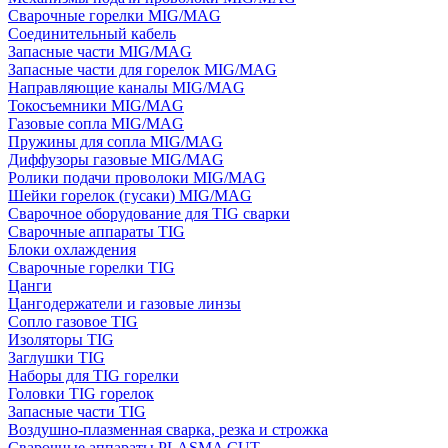
Сварочные горелки MIG/MAG
Соединительный кабель
Запасные части MIG/MAG
Запасные части для горелок MIG/MAG
Направляющие каналы MIG/MAG
Токосъемники MIG/MAG
Газовые сопла MIG/MAG
Пружины для сопла MIG/MAG
Диффузоры газовые MIG/MAG
Ролики подачи проволоки MIG/MAG
Шейки горелок (гусаки) MIG/MAG
Сварочное оборудование для TIG сварки
Сварочные аппараты TIG
Блоки охлаждения
Сварочные горелки TIG
Цанги
Цангодержатели и газовые линзы
Сопло газовое TIG
Изоляторы TIG
Заглушки TIG
Наборы для TIG горелки
Головки TIG горелок
Запасные части TIG
Воздушно-плазменная сварка, резка и строжка
Сварочные аппараты PLASMA CUT