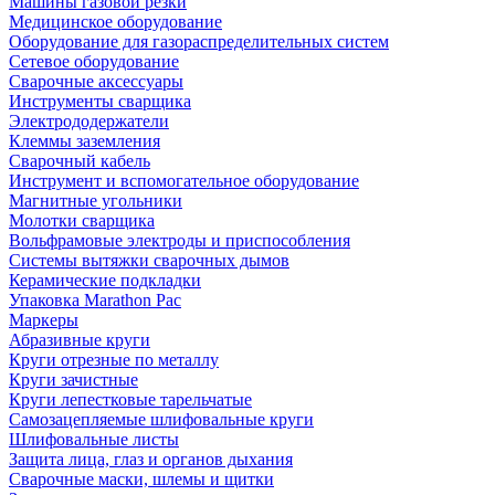
Машины газовой резки
Медицинское оборудование
Оборудование для газораспределительных систем
Сетевое оборудование
Сварочные аксессуары
Инструменты сварщика
Электрододержатели
Клеммы заземления
Сварочный кабель
Инструмент и вспомогательное оборудование
Магнитные угольники
Молотки сварщика
Вольфрамовые электроды и приспособления
Системы вытяжки сварочных дымов
Керамические подкладки
Упаковка Marathon Pac
Маркеры
Абразивные круги
Круги отрезные по металлу
Круги зачистные
Круги лепестковые тарельчатые
Самозацепляемые шлифовальные круги
Шлифовальные листы
Защита лица, глаз и органов дыхания
Сварочные маски, шлемы и щитки