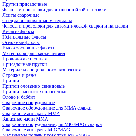
Прутки присадочные
Флюсы и проволоки для износостойкой наплавки
Ленты сварочные
Специализированные материалы
Флюсы и проволоки для автоматической сварки и наплавки
Кислые флюсы
Нейтральные флюсы
Основные флюсы
Высокоосновные флюсы
Материалы для сварки титана
Проволока сплошная
Присадочные прутки
Материалы специального назначения
Строжка и резка
Припои
Припои оловянно-свинцовые
Припои высокотехнологичные
Олово и баббит
Сварочное оборудование
Сварочное оборудование для MMA сварки
Сварочные аппараты MMA
Запасные части MMA
Сварочное оборудование для MIG/MAG сварки
Сварочные аппараты MIG/MAG
Механизмы подачи проволоки MIG/MAG