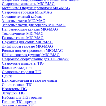
Сварочные аппараты MIG/MAG
Механизмы подачи проволоки MIG/MAG
Сварочные горелки MIG/MAG
Соединительный кабель
Запасные части MIG/MAG
Запасные части для горелок MIG/MAG
Направляющие каналы MIG/MAG
Токосъемники MIG/MAG
Газовые сопла MIG/MAG
Пружины для сопла MIG/MAG
Диффузоры газовые MIG/MAG
Ролики подачи проволоки MIG/MAG
Шейки горелок (гусаки) MIG/MAG
Сварочное оборудование для TIG сварки
Сварочные аппараты TIG
Блоки охлаждения
Сварочные горелки TIG
Цанги
Цангодержатели и газовые линзы
Сопло газовое TIG
Изоляторы TIG
Заглушки TIG
Наборы для TIG горелки
Головки TIG горелок
Запасные части TIG