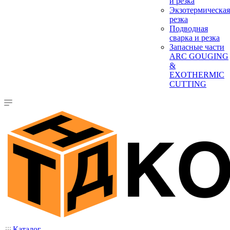
и резка
Экзотермическая
резка
Подводная
сварка и резка
Запасные части
ARC GOUGING
&
EXOTHERMIC
CUTTING
Каталог