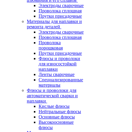
алюминия и его сплавов
Электроды сварочные
Проволока сплошная
Прутки присадочные
Материалы для наплавки и
ремонта деталей
Электроды сварочные
Проволока сплошная
Проволока
порошковая
Прутки присадочные
Флюсы и проволоки
для износостойкой
наплавки
Ленты сварочные
Специализированные
материалы
Флюсы и проволоки для
автоматической сварки и
наплавки
Кислые флюсы
Нейтральные флюсы
Основные флюсы
Высокоосновные
флюсы