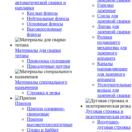
автоматической сварки и
Горелки
наплавки
лазерные
Кислые флюсы
Сопла для
Нейтральные флюсы
лазерной сварки
Основные флюсы
Линзы для
Высокоосновные
лазерной сварки
флюсы
Ролики
подающего
механизма для
Материалы для сварки
лазерного
титана
аппарата
Проволока сплошная
Каналы
Присадочные прутки
направляющие
для лазерного
аппарата
Материалы специального
Уплотнительные
назначения
кольца для
Строжка и резка
лазерной сварки
Припои
Припои оловянно-
Дуговая строжка и
свинцовые
экзотермическая резка
Припои
Воздушно-
высокотехнологичные
дуговая строжка
Олово и баббит