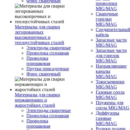
Флюс сварочный
проволоки
MIG/MAG
Сварочные
горелки
MIG/MAG
Материалы для сварки
Соединительны
легированных
кабель
высокопрочных и
Запасные части
теплоустойчивых сталей
MIG/MAG
Электроды сварочные
Запасные части
Проволока сплошная
для горелок
Проволока
MIG/MAG
порошковая
Направляющие
Прутки присадочные
каналы
Флюс сварочный
MIG/MAG
Токосъемники
MIG/MAG
Газовые сопла
Материалы для сварки
MIG/MAG
нержавеющих и
Пружины для
жаростойких сталей
сопла MIG/MAG
Электроды сварочные
Диффузоры
Проволока сплошная
газовые
Проволока
MIG/MAG
порошковая
Ролики подачи