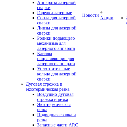
Аппараты лазерной
сварки
Горелки лазерные
Новости
Сопла для лазерной
Акции
сварки
Линзы для лазерной
сварки
Ролики подающего
механизма для
лазерного аппарата
Каналы
направляющие для
лазерного аппарата
Уплотнительные
кольца для лазерной
сварки
Дуговая строжка и
экзотермическая резка
Воздушно-дуговая
строжка и резка
Экзотермическая
резка
Подводная сварка и
резка
Запасные части ARC