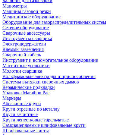
Баллоны для газосварки
Манометры
Машины газовой резки
Медицинское оборудование
Оборудование для газораспределительных систем
Сетевое оборудование
Сварочные аксессуары
Инструменты сварщика
Электрододержатели
Клеммы заземления
Сварочный кабель
Инструмент и вспомогательное оборудование
Магнитные угольники
Молотки сварщика
Вольфрамовые электроды и приспособления
Системы вытяжки сварочных дымов
Керамические подкладки
Упаковка Marathon Pac
Маркеры
Абразивные круги
Круги отрезные по металлу
Круги зачистные
Круги лепестковые тарельчатые
Самозацепляемые шлифовальные круги
Шлифовальные листы