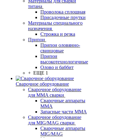
Материалы для сварки
титана
Проволока сплошная
Присадочные прутки
Материалы специального
назначения
Строжка и резка
Припои
Припои оловянно-
свинцовые
Припои
высокотехнологичные
Олово и баббит
+ ЕЩЕ 1
Сварочное оборудование
Сварочное оборудование
для MMA сварки
Сварочные аппараты
MMA
Запасные части MMA
Сварочное оборудование
для MIG/MAG сварки
Сварочные аппараты
MIG/MAG