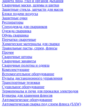
Защита лица, глаз и органов дыхания
Сварочные маски, шлемы и щитки
Защитные стекла, запчасти для масок
Блоки подачи воздуха
Защитные очки
Респираторы
Спецодежда для сварщиков
Одежда сварщика
Обувь сварщика
Перчатки сварочные
Химические материалы для сварки
Травильные пасты, спреи, флюсы
Прочее
Сварочные шторы
Сварочные занавесы
Сварочные полотна и одеяла
Комплектующие
Вспомогательное оборудование
Пульты дистанционного управления
Транспортные тележки
Сушильное оборудование
Термопеналы и печи для прокалки электродов
Бункеры для хранения флюсов
Автоматическое оборудование
Автоматическая сварка под слоем флюса (SAW)