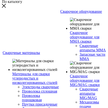
По каталогу
Сварочное оборудование
Сварочное
оборудование для
MMA сварки
Сварочные
аппараты MMA
Сварочные материалы
Запасные части
MMA
Материалы для сварки
Сварочное
углеродистых и
оборудование для
низколегированных сталей
MIG/MAG сварки
Электроды сварочные
Сварочные
Проволока сплошная
аппараты
Проволока
MIG/MAG
порошковая
Механизмы
Прутки присадочные
подачи