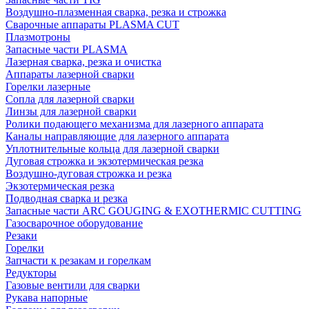
Воздушно-плазменная сварка, резка и строжка
Сварочные аппараты PLASMA CUT
Плазмотроны
Запасные части PLASMA
Лазерная сварка, резка и очистка
Аппараты лазерной сварки
Горелки лазерные
Сопла для лазерной сварки
Линзы для лазерной сварки
Ролики подающего механизма для лазерного аппарата
Каналы направляющие для лазерного аппарата
Уплотнительные кольца для лазерной сварки
Дуговая строжка и экзотермическая резка
Воздушно-дуговая строжка и резка
Экзотермическая резка
Подводная сварка и резка
Запасные части ARC GOUGING & EXOTHERMIC CUTTING
Газосварочное оборудование
Резаки
Горелки
Запчасти к резакам и горелкам
Редукторы
Газовые вентили для сварки
Рукава напорные