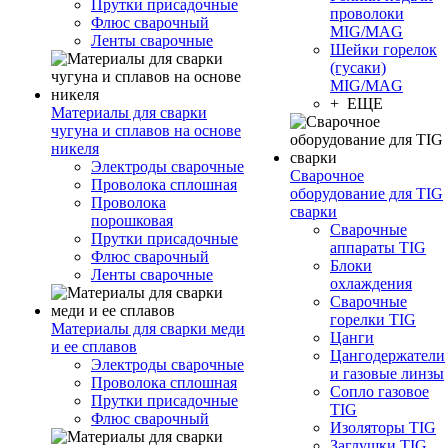
Прутки присадочные
проволоки
Флюс сварочный
MIG/MAG
Ленты сварочные
Шейки горелок
(гусаки)
MIG/MAG
+ ЕЩЕ
Материалы для сварки
чугуна и сплавов на основе
никеля
Электроды сварочные
Сварочное
Проволока сплошная
оборудование для TIG
Проволока
сварки
порошковая
Сварочные
Прутки присадочные
аппараты TIG
Флюс сварочный
Блоки
Ленты сварочные
охлаждения
Сварочные
горелки TIG
Материалы для сварки меди
Цанги
и ее сплавов
Цангодержатели
Электроды сварочные
и газовые линзы
Проволока сплошная
Сопло газовое
Прутки присадочные
TIG
Флюс сварочный
Изоляторы TIG
Заглушки TIG