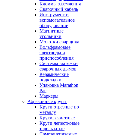
Клеммы заземления
Сварочный кабель
Инструмент и
вспомогательное
оборудование
Магнитные
угольники
Молотки сварщика
Вольфрамовые
электроды и
приспособления
Системы вытяжки
сварочных дымов
Керамические
подкладки
Упаковка Marathon
Pac
Маркеры
Абразивные круги
Круги отрезные по
металлу
Круги зачистные
Круги лепестковые
тарельчатые
Самозацепляемые