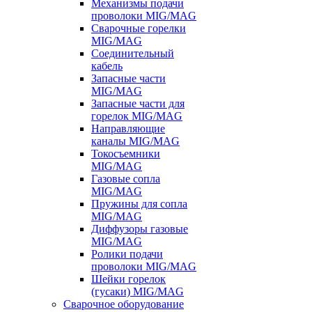
Механизмы подачи
проволоки MIG/MAG
Сварочные горелки
MIG/MAG
Соединительный
кабель
Запасные части
MIG/MAG
Запасные части для
горелок MIG/MAG
Направляющие
каналы MIG/MAG
Токосъемники
MIG/MAG
Газовые сопла
MIG/MAG
Пружины для сопла
MIG/MAG
Диффузоры газовые
MIG/MAG
Ролики подачи
проволоки MIG/MAG
Шейки горелок
(гусаки) MIG/MAG
Сварочное оборудование