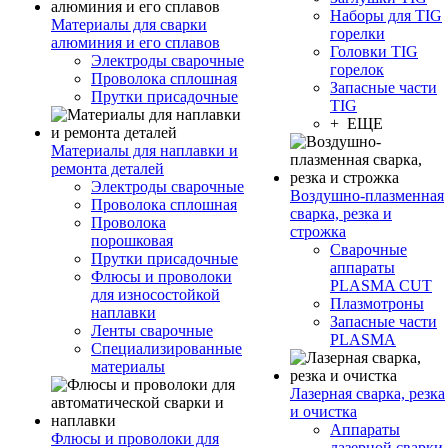
Наборы для TIG
Материалы для сварки
горелки
алюминия и его сплавов
Головки TIG
Электроды сварочные
горелок
Проволока сплошная
Запасные части
Прутки присадочные
TIG
+ ЕЩЕ
Материалы для наплавки и
ремонта деталей
Электроды сварочные
Воздушно-плазменная
Проволока сплошная
сварка, резка и
Проволока
строжка
порошковая
Сварочные
Прутки присадочные
аппараты
Флюсы и проволоки
PLASMA CUT
для износостойкой
Плазмотроны
наплавки
Запасные части
Ленты сварочные
PLASMA
Специализированные
материалы
Лазерная сварка, резка
и очистка
Аппараты
Флюсы и проволоки для
лазерной сварки