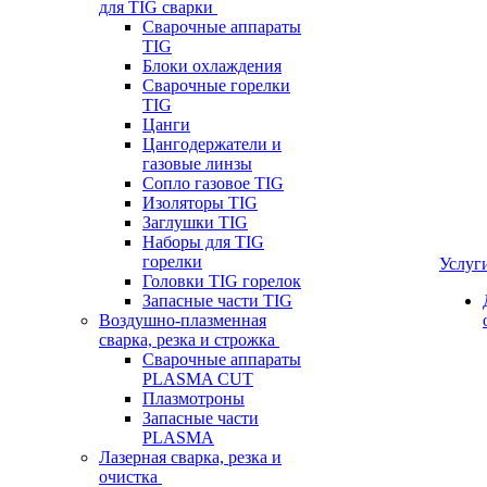
для TIG сварки
Сварочные аппараты
TIG
Блоки охлаждения
Сварочные горелки
TIG
Цанги
Цангодержатели и
газовые линзы
Сопло газовое TIG
Изоляторы TIG
Заглушки TIG
Наборы для TIG
горелки
Услуг
Головки TIG горелок
Запасные части TIG
Воздушно-плазменная
сварка, резка и строжка
Сварочные аппараты
PLASMA CUT
Плазмотроны
Запасные части
PLASMA
Лазерная сварка, резка и
очистка