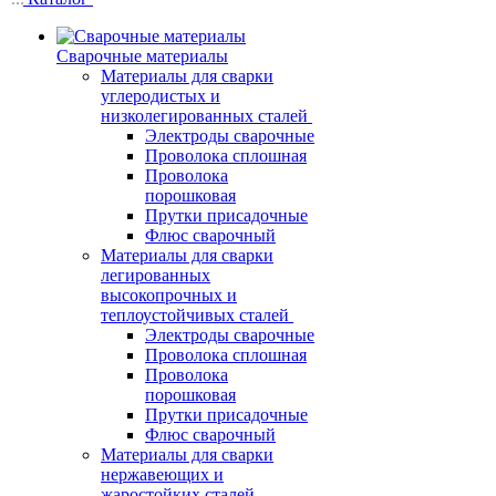
Сварочные материалы
Материалы для сварки
углеродистых и
низколегированных сталей
Электроды сварочные
Проволока сплошная
Проволока
порошковая
Прутки присадочные
Флюс сварочный
Материалы для сварки
легированных
высокопрочных и
теплоустойчивых сталей
Электроды сварочные
Проволока сплошная
Проволока
порошковая
Прутки присадочные
Флюс сварочный
Материалы для сварки
нержавеющих и
жаростойких сталей