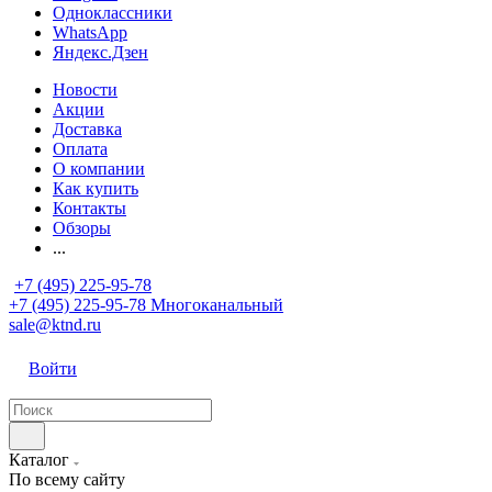
Одноклассники
WhatsApp
Яндекс.Дзен
Новости
Акции
Доставка
Оплата
О компании
Как купить
Контакты
Обзоры
...
+7 (495) 225-95-78
+7 (495) 225-95-78
Многоканальный
sale@ktnd.ru
Войти
Каталог
По всему сайту