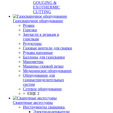
GOUGING &
EXOTHERMIC
CUTTING
Газосварочное оборудование
Резаки
Горелки
Запчасти к резакам и
горелкам
Редукторы
Газовые вентили для сварки
Рукава напорные
Баллоны для газосварки
Манометры
Машины газовой резки
Медицинское оборудование
Оборудование для
газораспределительных
систем
Сетевое оборудование
+ ЕЩЕ 2
Сварочные аксессуары
Инструменты сварщика
Электрододержатели