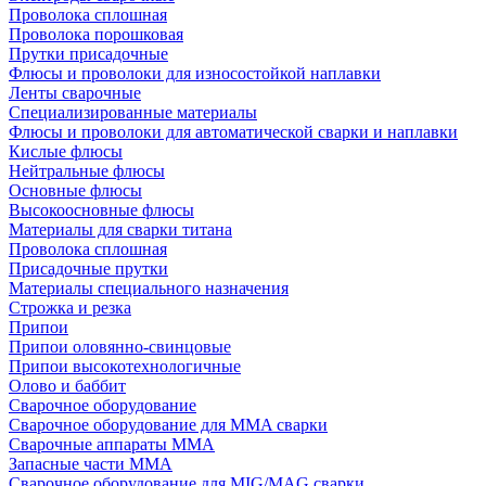
Проволока сплошная
Проволока порошковая
Прутки присадочные
Флюсы и проволоки для износостойкой наплавки
Ленты сварочные
Специализированные материалы
Флюсы и проволоки для автоматической сварки и наплавки
Кислые флюсы
Нейтральные флюсы
Основные флюсы
Высокоосновные флюсы
Материалы для сварки титана
Проволока сплошная
Присадочные прутки
Материалы специального назначения
Строжка и резка
Припои
Припои оловянно-свинцовые
Припои высокотехнологичные
Олово и баббит
Сварочное оборудование
Сварочное оборудование для MMA сварки
Сварочные аппараты MMA
Запасные части MMA
Сварочное оборудование для MIG/MAG сварки