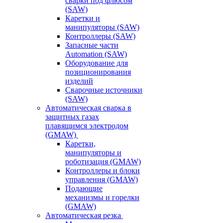
сварки под флюсом
(SAW)
Каретки и
манипуляторы (SAW)
Контроллеры (SAW)
Запасные части
Automation (SAW)
Оборудование для
позиционирования
изделий
Сварочные источники
(SAW)
Автоматическая сварка в
защитных газах
плавящимся электродом
(GMAW)
Каретки,
манипуляторы и
роботизация (GMAW)
Контроллеры и блоки
управления (GMAW)
Подающие
механизмы и горелки
(GMAW)
Автоматическая резка