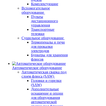
Комплектующие
Вспомогательное
оборудование
Пульты
дистанционного
управления
Транспортные
тележки
Сушильное оборудование
Термопеналы и печи
для прокалки
электродов
Бункеры для хранения
флюсов
Автоматическое оборудование
Автоматическая сварка под
слоем флюса (SAW)
Головки и горелки
(SAW)
Дополнительные
оснащение и опции
для оборудования
автоматической