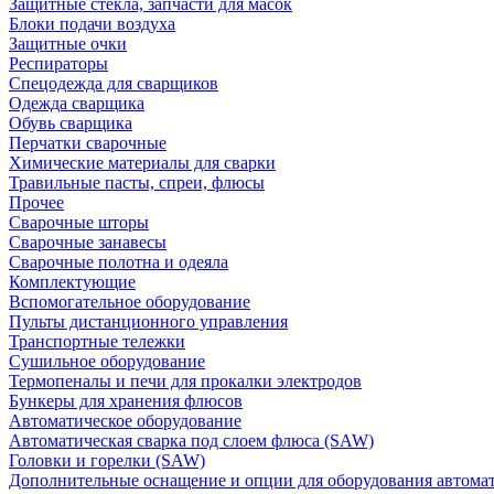
Защитные стекла, запчасти для масок
Блоки подачи воздуха
Защитные очки
Респираторы
Спецодежда для сварщиков
Одежда сварщика
Обувь сварщика
Перчатки сварочные
Химические материалы для сварки
Травильные пасты, спреи, флюсы
Прочее
Сварочные шторы
Сварочные занавесы
Сварочные полотна и одеяла
Комплектующие
Вспомогательное оборудование
Пульты дистанционного управления
Транспортные тележки
Сушильное оборудование
Термопеналы и печи для прокалки электродов
Бункеры для хранения флюсов
Автоматическое оборудование
Автоматическая сварка под слоем флюса (SAW)
Головки и горелки (SAW)
Дополнительные оснащение и опции для оборудования автома