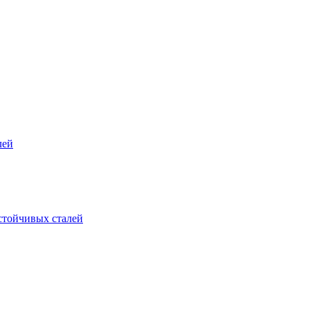
лей
стойчивых сталей