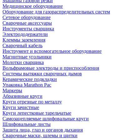
Машины газовой резки
Медицинское оборудование
Оборудование для газораспределительных систем
Сетевое оборудование
Сварочные аксессуары
Инструменты сварщика
Электрододержатели
Клеммы заземления
Сварочный кабель
Инструмент и вспомогательное оборудование
Магнитные угольники
Молотки сварщика
Вольфрамовые электроды и приспособления
Системы вытяжки сварочных дымов
Керамические подкладки
Упаковка Marathon Pac
Маркеры
Абразивные круги
Круги отрезные по металлу
Круги зачистные
Круги лепестковые тарельчатые
Самозацепляемые шлифовальные круги
Шлифовальные листы
Защита лица, глаз и органов дыхания
Сварочные маски, шлемы и щитки