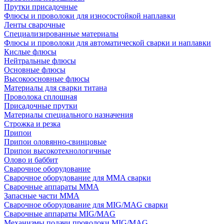
Прутки присадочные
Флюсы и проволоки для износостойкой наплавки
Ленты сварочные
Специализированные материалы
Флюсы и проволоки для автоматической сварки и наплавки
Кислые флюсы
Нейтральные флюсы
Основные флюсы
Высокоосновные флюсы
Материалы для сварки титана
Проволока сплошная
Присадочные прутки
Материалы специального назначения
Строжка и резка
Припои
Припои оловянно-свинцовые
Припои высокотехнологичные
Олово и баббит
Сварочное оборудование
Сварочное оборудование для MMA сварки
Сварочные аппараты MMA
Запасные части MMA
Сварочное оборудование для MIG/MAG сварки
Сварочные аппараты MIG/MAG
Механизмы подачи проволоки MIG/MAG