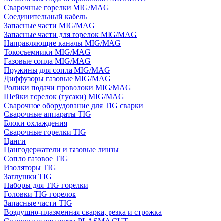
Сварочные горелки MIG/MAG
Соединительный кабель
Запасные части MIG/MAG
Запасные части для горелок MIG/MAG
Направляющие каналы MIG/MAG
Токосъемники MIG/MAG
Газовые сопла MIG/MAG
Пружины для сопла MIG/MAG
Диффузоры газовые MIG/MAG
Ролики подачи проволоки MIG/MAG
Шейки горелок (гусаки) MIG/MAG
Сварочное оборудование для TIG сварки
Сварочные аппараты TIG
Блоки охлаждения
Сварочные горелки TIG
Цанги
Цангодержатели и газовые линзы
Сопло газовое TIG
Изоляторы TIG
Заглушки TIG
Наборы для TIG горелки
Головки TIG горелок
Запасные части TIG
Воздушно-плазменная сварка, резка и строжка
Сварочные аппараты PLASMA CUT