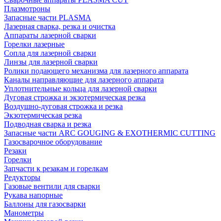
Плазмотроны
Запасные части PLASMA
Лазерная сварка, резка и очистка
Аппараты лазерной сварки
Горелки лазерные
Сопла для лазерной сварки
Линзы для лазерной сварки
Ролики подающего механизма для лазерного аппарата
Каналы направляющие для лазерного аппарата
Уплотнительные кольца для лазерной сварки
Дуговая строжка и экзотермическая резка
Воздушно-дуговая строжка и резка
Экзотермическая резка
Подводная сварка и резка
Запасные части ARC GOUGING & EXOTHERMIC CUTTING
Газосварочное оборудование
Резаки
Горелки
Запчасти к резакам и горелкам
Редукторы
Газовые вентили для сварки
Рукава напорные
Баллоны для газосварки
Манометры