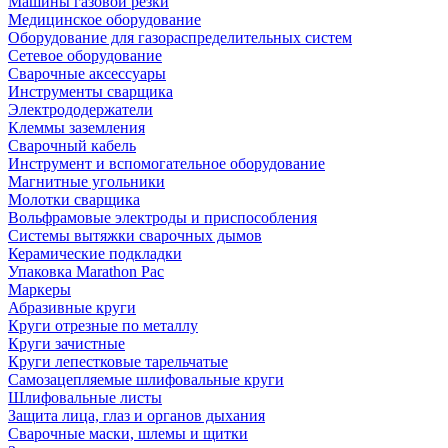
Машины газовой резки
Медицинское оборудование
Оборудование для газораспределительных систем
Сетевое оборудование
Сварочные аксессуары
Инструменты сварщика
Электрододержатели
Клеммы заземления
Сварочный кабель
Инструмент и вспомогательное оборудование
Магнитные угольники
Молотки сварщика
Вольфрамовые электроды и приспособления
Системы вытяжки сварочных дымов
Керамические подкладки
Упаковка Marathon Pac
Маркеры
Абразивные круги
Круги отрезные по металлу
Круги зачистные
Круги лепестковые тарельчатые
Самозацепляемые шлифовальные круги
Шлифовальные листы
Защита лица, глаз и органов дыхания
Сварочные маски, шлемы и щитки