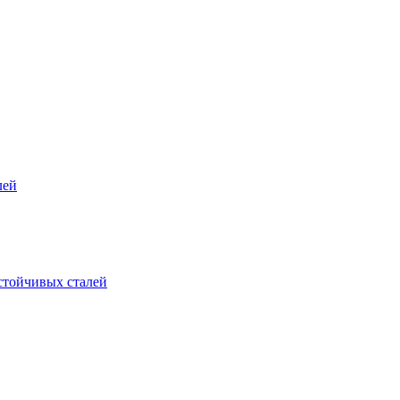
лей
стойчивых сталей