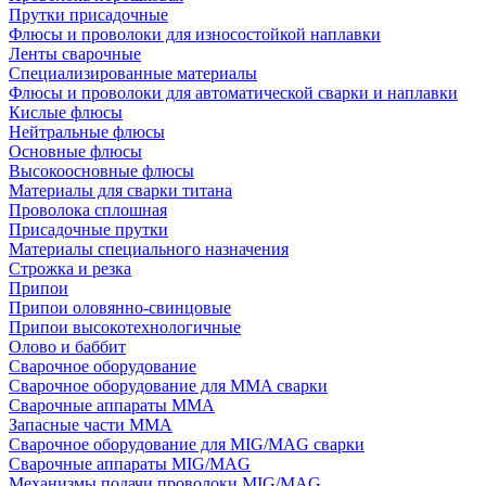
Прутки присадочные
Флюсы и проволоки для износостойкой наплавки
Ленты сварочные
Специализированные материалы
Флюсы и проволоки для автоматической сварки и наплавки
Кислые флюсы
Нейтральные флюсы
Основные флюсы
Высокоосновные флюсы
Материалы для сварки титана
Проволока сплошная
Присадочные прутки
Материалы специального назначения
Строжка и резка
Припои
Припои оловянно-свинцовые
Припои высокотехнологичные
Олово и баббит
Сварочное оборудование
Сварочное оборудование для MMA сварки
Сварочные аппараты MMA
Запасные части MMA
Сварочное оборудование для MIG/MAG сварки
Сварочные аппараты MIG/MAG
Механизмы подачи проволоки MIG/MAG