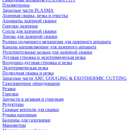
Плазмотроны
Запасные части PLASMA
Лазерная сварка, резка и очистка
Аппараты лазерной сварки
Горелки лазерные
Сопла для лазерной сварки
Линзы для лазерной сварки
Ролики подающего механизма для лазерного аппарата
Каналы направляющие для лазерного аппарата
Уплотнительные кольца для лазерной сварки
Дуговая строжка и экзотермическая резка
Воздушно-дуговая строжка и резка
Экзотермическая резка
Подводная сварка и резка
Запасные части ARC GOUGING & EXOTHERMIC CUTTING
Газосварочное оборудование
Резаки
Горелки
Запчасти к резакам и горелкам
Редукторы
Газовые вентили для сварки
Рукава напорные
Баллоны для газосварки
Манометры