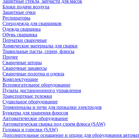
Защитные стекла, запчасти для масок
Блоки подачи воздуха
Защитные очки
Респираторы
Спецодежда для сварщиков
Одежда сварщика
Обувь сварщика
Перчатки сварочные
Химические материалы для сварки
Травильные пасты, спреи, флюсы
Прочее
Сварочные шторы
Сварочные занавесы
Сварочные полотна и одеяла
Комплектующие
Вспомогательное оборудование
Пульты дистанционного управления
Транспортные тележки
Сушильное оборудование
Термопеналы и печи для прокалки электродов
Бункеры для хранения флюсов
Автоматическое оборудование
Автоматическая сварка под слоем флюса (SAW)
Головки и горелки (SAW)
Дополнительные оснащение и опции для оборудования автома