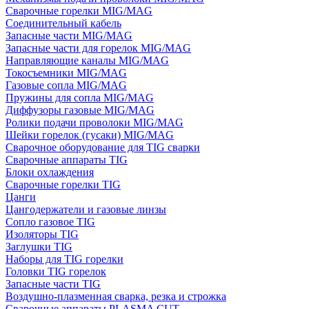
Сварочные горелки MIG/MAG
Соединительный кабель
Запасные части MIG/MAG
Запасные части для горелок MIG/MAG
Направляющие каналы MIG/MAG
Токосъемники MIG/MAG
Газовые сопла MIG/MAG
Пружины для сопла MIG/MAG
Диффузоры газовые MIG/MAG
Ролики подачи проволоки MIG/MAG
Шейки горелок (гусаки) MIG/MAG
Сварочное оборудование для TIG сварки
Сварочные аппараты TIG
Блоки охлаждения
Сварочные горелки TIG
Цанги
Цангодержатели и газовые линзы
Сопло газовое TIG
Изоляторы TIG
Заглушки TIG
Наборы для TIG горелки
Головки TIG горелок
Запасные части TIG
Воздушно-плазменная сварка, резка и строжка
Сварочные аппараты PLASMA CUT