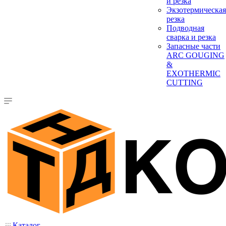
и резка
Экзотермическая
резка
Подводная
сварка и резка
Запасные части
ARC GOUGING
&
EXOTHERMIC
CUTTING
Каталог