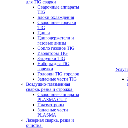
для TIG сварки
Сварочные аппараты
TIG
Блоки охлаждения
Сварочные горелки
TIG
Цанги
Цангодержатели и
газовые линзы
Сопло газовое TIG
Изоляторы TIG
Заглушки TIG
Наборы для TIG
горелки
Услуг
Головки TIG горелок
Запасные части TIG
Воздушно-плазменная
сварка, резка и строжка
Сварочные аппараты
PLASMA CUT
Плазмотроны
Запасные части
PLASMA
Лазерная сварка, резка и
очистка