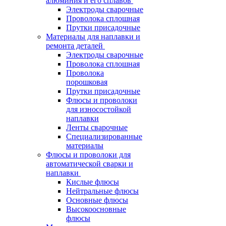
алюминия и его сплавов
Электроды сварочные
Проволока сплошная
Прутки присадочные
Материалы для наплавки и
ремонта деталей
Электроды сварочные
Проволока сплошная
Проволока
порошковая
Прутки присадочные
Флюсы и проволоки
для износостойкой
наплавки
Ленты сварочные
Специализированные
материалы
Флюсы и проволоки для
автоматической сварки и
наплавки
Кислые флюсы
Нейтральные флюсы
Основные флюсы
Высокоосновные
флюсы