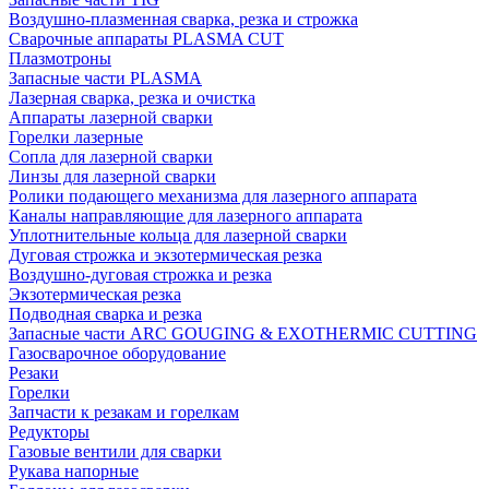
Воздушно-плазменная сварка, резка и строжка
Сварочные аппараты PLASMA CUT
Плазмотроны
Запасные части PLASMA
Лазерная сварка, резка и очистка
Аппараты лазерной сварки
Горелки лазерные
Сопла для лазерной сварки
Линзы для лазерной сварки
Ролики подающего механизма для лазерного аппарата
Каналы направляющие для лазерного аппарата
Уплотнительные кольца для лазерной сварки
Дуговая строжка и экзотермическая резка
Воздушно-дуговая строжка и резка
Экзотермическая резка
Подводная сварка и резка
Запасные части ARC GOUGING & EXOTHERMIC CUTTING
Газосварочное оборудование
Резаки
Горелки
Запчасти к резакам и горелкам
Редукторы
Газовые вентили для сварки
Рукава напорные