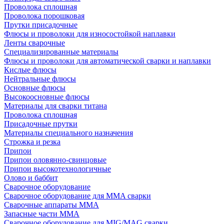
Проволока сплошная
Проволока порошковая
Прутки присадочные
Флюсы и проволоки для износостойкой наплавки
Ленты сварочные
Специализированные материалы
Флюсы и проволоки для автоматической сварки и наплавки
Кислые флюсы
Нейтральные флюсы
Основные флюсы
Высокоосновные флюсы
Материалы для сварки титана
Проволока сплошная
Присадочные прутки
Материалы специального назначения
Строжка и резка
Припои
Припои оловянно-свинцовые
Припои высокотехнологичные
Олово и баббит
Сварочное оборудование
Сварочное оборудование для MMA сварки
Сварочные аппараты MMA
Запасные части MMA
Сварочное оборудование для MIG/MAG сварки