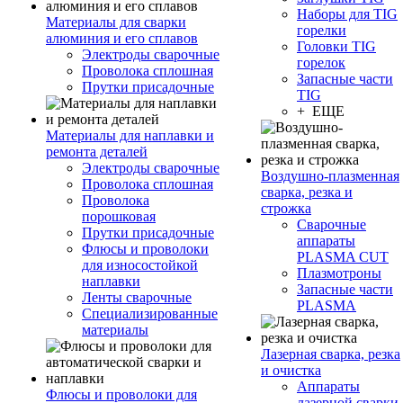
Наборы для TIG
Материалы для сварки
горелки
алюминия и его сплавов
Головки TIG
Электроды сварочные
горелок
Проволока сплошная
Запасные части
Прутки присадочные
TIG
+ ЕЩЕ
Материалы для наплавки и
ремонта деталей
Электроды сварочные
Воздушно-плазменная
Проволока сплошная
сварка, резка и
Проволока
строжка
порошковая
Сварочные
Прутки присадочные
аппараты
Флюсы и проволоки
PLASMA CUT
для износостойкой
Плазмотроны
наплавки
Запасные части
Ленты сварочные
PLASMA
Специализированные
материалы
Лазерная сварка, резка
и очистка
Аппараты
Флюсы и проволоки для
лазерной сварки