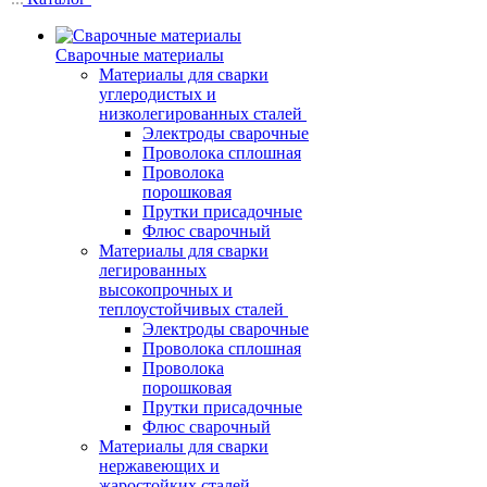
Сварочные материалы
Материалы для сварки
углеродистых и
низколегированных сталей
Электроды сварочные
Проволока сплошная
Проволока
порошковая
Прутки присадочные
Флюс сварочный
Материалы для сварки
легированных
высокопрочных и
теплоустойчивых сталей
Электроды сварочные
Проволока сплошная
Проволока
порошковая
Прутки присадочные
Флюс сварочный
Материалы для сварки
нержавеющих и
жаростойких сталей