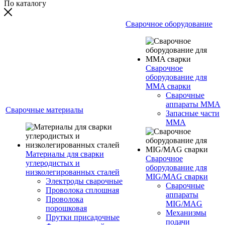
По каталогу
Сварочное оборудование
Сварочное
оборудование для
MMA сварки
Сварочные
аппараты MMA
Сварочные материалы
Запасные части
MMA
Материалы для сварки
Сварочное
углеродистых и
оборудование для
низколегированных сталей
MIG/MAG сварки
Электроды сварочные
Сварочные
Проволока сплошная
аппараты
Проволока
MIG/MAG
порошковая
Механизмы
Прутки присадочные
подачи