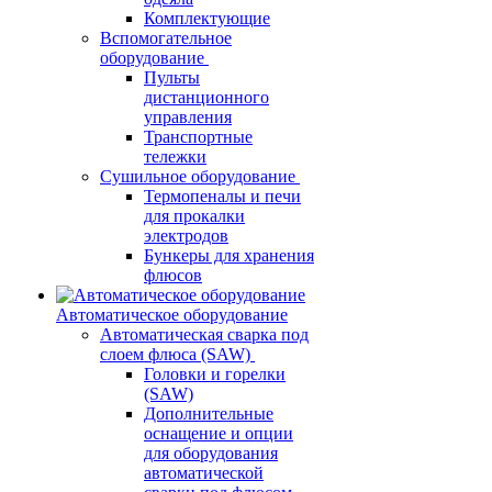
Комплектующие
Вспомогательное
оборудование
Пульты
дистанционного
управления
Транспортные
тележки
Сушильное оборудование
Термопеналы и печи
для прокалки
электродов
Бункеры для хранения
флюсов
Автоматическое оборудование
Автоматическая сварка под
слоем флюса (SAW)
Головки и горелки
(SAW)
Дополнительные
оснащение и опции
для оборудования
автоматической