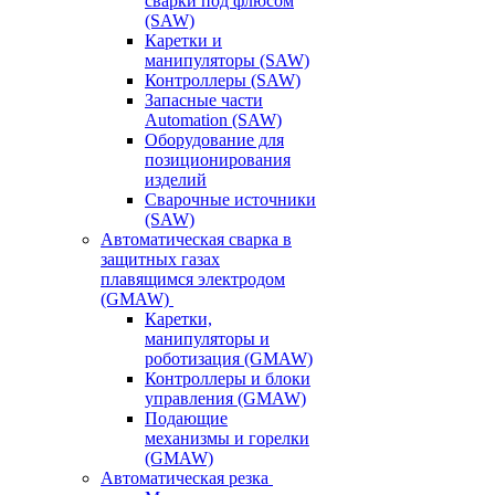
сварки под флюсом
(SAW)
Каретки и
манипуляторы (SAW)
Контроллеры (SAW)
Запасные части
Automation (SAW)
Оборудование для
позиционирования
изделий
Сварочные источники
(SAW)
Автоматическая сварка в
защитных газах
плавящимся электродом
(GMAW)
Каретки,
манипуляторы и
роботизация (GMAW)
Контроллеры и блоки
управления (GMAW)
Подающие
механизмы и горелки
(GMAW)
Автоматическая резка