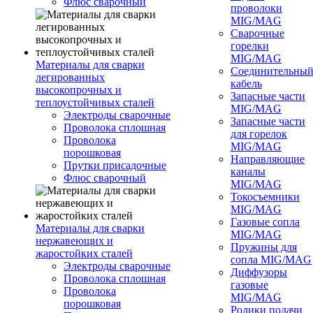
Флюс сварочный
проволоки
MIG/MAG
Сварочные
горелки
MIG/MAG
Материалы для сварки
Соединительны
легированных
кабель
высокопрочных и
Запасные части
теплоустойчивых сталей
MIG/MAG
Электроды сварочные
Запасные части
Проволока сплошная
для горелок
Проволока
MIG/MAG
порошковая
Направляющие
Прутки присадочные
каналы
Флюс сварочный
MIG/MAG
Токосъемники
MIG/MAG
Газовые сопла
Материалы для сварки
MIG/MAG
нержавеющих и
Пружины для
жаростойких сталей
сопла MIG/MAG
Электроды сварочные
Диффузоры
Проволока сплошная
газовые
Проволока
MIG/MAG
порошковая
Ролики подачи