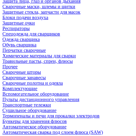
Защита лица, глаз и органов дыхания
Сварочные маски, шлемы и щитки
Защитные стекла, запчасти для масок
Блоки подачи воздуха
Защитные очки
Респираторы
Спецодежда для сварщиков
Одежда сварщика
Обувь сварщика
Перчатки сварочные
Химические материалы для сварки
Травильные пасты, спреи, флюсы
Прочее
Сварочные шторы
Сварочные занавесы
Сварочные полотна и одеяла
Комплектующие
Вспомогательное оборудование
Пульты дистанционного управления
Транспортные тележки
Сушильное оборудование
Термопеналы и печи для прокалки электродов
Бункеры для хранения флюсов
Автоматическое оборудование
Автоматическая сварка под слоем флюса (SAW)