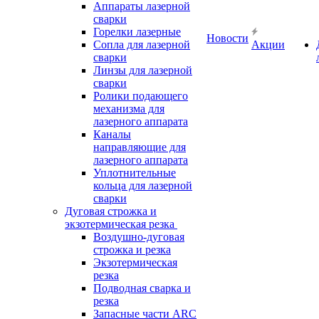
Аппараты лазерной
сварки
Горелки лазерные
Новости
Сопла для лазерной
Акции
сварки
Линзы для лазерной
сварки
Ролики подающего
механизма для
лазерного аппарата
Каналы
направляющие для
лазерного аппарата
Уплотнительные
кольца для лазерной
сварки
Дуговая строжка и
экзотермическая резка
Воздушно-дуговая
строжка и резка
Экзотермическая
резка
Подводная сварка и
резка
Запасные части ARC