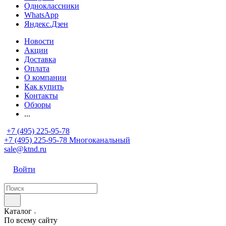
Одноклассники
WhatsApp
Яндекс.Дзен
Новости
Акции
Доставка
Оплата
О компании
Как купить
Контакты
Обзоры
...
+7 (495) 225-95-78
+7 (495) 225-95-78
Многоканальный
sale@ktnd.ru
Войти
Каталог
По всему сайту