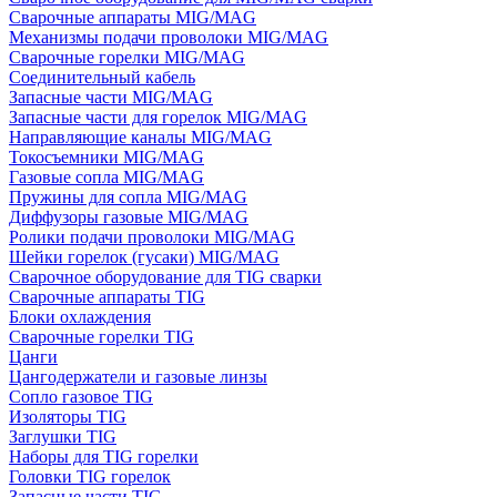
Сварочные аппараты MIG/MAG
Механизмы подачи проволоки MIG/MAG
Сварочные горелки MIG/MAG
Соединительный кабель
Запасные части MIG/MAG
Запасные части для горелок MIG/MAG
Направляющие каналы MIG/MAG
Токосъемники MIG/MAG
Газовые сопла MIG/MAG
Пружины для сопла MIG/MAG
Диффузоры газовые MIG/MAG
Ролики подачи проволоки MIG/MAG
Шейки горелок (гусаки) MIG/MAG
Сварочное оборудование для TIG сварки
Сварочные аппараты TIG
Блоки охлаждения
Сварочные горелки TIG
Цанги
Цангодержатели и газовые линзы
Сопло газовое TIG
Изоляторы TIG
Заглушки TIG
Наборы для TIG горелки
Головки TIG горелок
Запасные части TIG