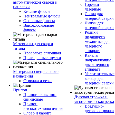
автоматической сварки и
Горелки
наплавки
лазерные
Кислые флюсы
Сопла для
Нейтральные флюсы
лазерной сварки
Основные флюсы
Линзы для
Высокоосновные
лазерной сварки
флюсы
Ролики
подающего
механизма для
Материалы для сварки
лазерного
титана
аппарата
Проволока сплошная
Каналы
Присадочные прутки
направляющие
для лазерного
аппарата
Материалы специального
Уплотнительные
назначения
кольца для
Строжка и резка
лазерной сварки
Припои
Припои оловянно-
Дуговая строжка и
свинцовые
экзотермическая резка
Припои
Воздушно-
высокотехнологичные
дуговая строжка
Олово и баббит