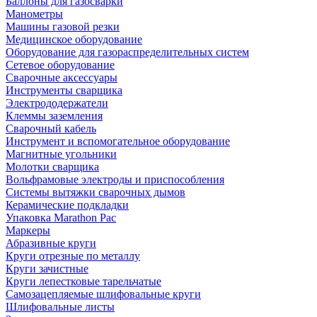
Баллоны для газосварки
Манометры
Машины газовой резки
Медицинское оборудование
Оборудование для газораспределительных систем
Сетевое оборудование
Сварочные аксессуары
Инструменты сварщика
Электрододержатели
Клеммы заземления
Сварочный кабель
Инструмент и вспомогательное оборудование
Магнитные угольники
Молотки сварщика
Вольфрамовые электроды и приспособления
Системы вытяжки сварочных дымов
Керамические подкладки
Упаковка Marathon Pac
Маркеры
Абразивные круги
Круги отрезные по металлу
Круги зачистные
Круги лепестковые тарельчатые
Самозацепляемые шлифовальные круги
Шлифовальные листы