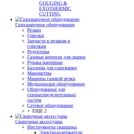
GOUGING &
EXOTHERMIC
CUTTING
Газосварочное оборудование
Резаки
Горелки
Запчасти к резакам и
горелкам
Редукторы
Газовые вентили для сварки
Рукава напорные
Баллоны для газосварки
Манометры
Машины газовой резки
Медицинское оборудование
Оборудование для
газораспределительных
систем
Сетевое оборудование
+ ЕЩЕ 2
Сварочные аксессуары
Инструменты сварщика
Электрододержатели