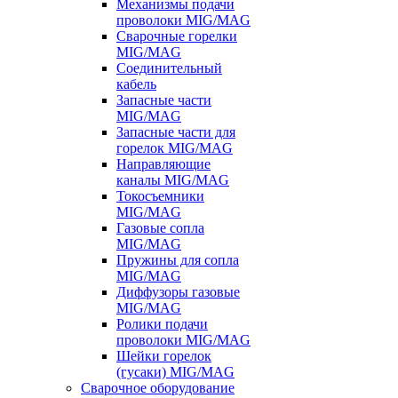
Механизмы подачи
проволоки MIG/MAG
Сварочные горелки
MIG/MAG
Соединительный
кабель
Запасные части
MIG/MAG
Запасные части для
горелок MIG/MAG
Направляющие
каналы MIG/MAG
Токосъемники
MIG/MAG
Газовые сопла
MIG/MAG
Пружины для сопла
MIG/MAG
Диффузоры газовые
MIG/MAG
Ролики подачи
проволоки MIG/MAG
Шейки горелок
(гусаки) MIG/MAG
Сварочное оборудование