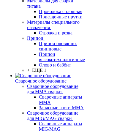
Материалы для сварки
титана
Проволока сплошная
Присадочные прутки
Материалы специального
назначения
Строжка и резка
Припои
Припои оловянно-
свинцовые
Припои
высокотехнологичные
Олово и баббит
+ ЕЩЕ 1
Сварочное оборудование
Сварочное оборудование
для MMA сварки
Сварочные аппараты
MMA
Запасные части MMA
Сварочное оборудование
для MIG/MAG сварки
Сварочные аппараты
MIG/MAG