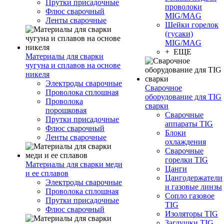
Прутки присадочные
проволоки
Флюс сварочный
MIG/MAG
Ленты сварочные
Шейки горелок
(гусаки)
MIG/MAG
+ ЕЩЕ
Материалы для сварки
чугуна и сплавов на основе
никеля
Электроды сварочные
Сварочное
Проволока сплошная
оборудование для TIG
Проволока
сварки
порошковая
Сварочные
Прутки присадочные
аппараты TIG
Флюс сварочный
Блоки
Ленты сварочные
охлаждения
Сварочные
горелки TIG
Материалы для сварки меди
Цанги
и ее сплавов
Цангодержатели
Электроды сварочные
и газовые линзы
Проволока сплошная
Сопло газовое
Прутки присадочные
TIG
Флюс сварочный
Изоляторы TIG
Заглушки TIG