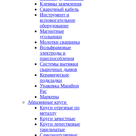
Клеммы заземления
Сварочный кабель
Инструмент и
вспомогательное
оборудование
Магнитные
угольники
Молотки сварщика
Вольфрамовые
электроды и
приспособления
Системы вытяжки
сварочных дымов
Керамические
подкладки
Упаковка Marathon
Pac
Маркеры
Абразивные круги
Круги отрезные по
металлу
Круги зачистные
Круги лепестковые
тарельчатые
Самозацепляемые