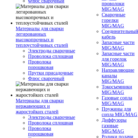
Флюс сварочный
проволоки
MIG/MAG
Сварочные
горелки
MIG/MAG
Материалы для сварки
Соединительны
легированных
кабель
высокопрочных и
Запасные части
теплоустойчивых сталей
MIG/MAG
Электроды сварочные
Запасные части
Проволока сплошная
для горелок
Проволока
MIG/MAG
порошковая
Направляющие
Прутки присадочные
каналы
Флюс сварочный
MIG/MAG
Токосъемники
MIG/MAG
Газовые сопла
Материалы для сварки
MIG/MAG
нержавеющих и
Пружины для
жаростойких сталей
сопла MIG/MAG
Электроды сварочные
Диффузоры
Проволока сплошная
газовые
Проволока
MIG/MAG
порошковая
Ролики подачи