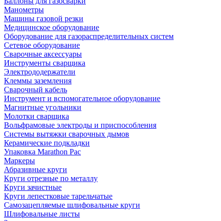
Баллоны для газосварки
Манометры
Машины газовой резки
Медицинское оборудование
Оборудование для газораспределительных систем
Сетевое оборудование
Сварочные аксессуары
Инструменты сварщика
Электрододержатели
Клеммы заземления
Сварочный кабель
Инструмент и вспомогательное оборудование
Магнитные угольники
Молотки сварщика
Вольфрамовые электроды и приспособления
Системы вытяжки сварочных дымов
Керамические подкладки
Упаковка Marathon Pac
Маркеры
Абразивные круги
Круги отрезные по металлу
Круги зачистные
Круги лепестковые тарельчатые
Самозацепляемые шлифовальные круги
Шлифовальные листы