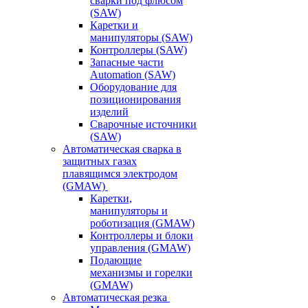
сварки под флюсом
(SAW)
Каретки и
манипуляторы (SAW)
Контроллеры (SAW)
Запасные части
Automation (SAW)
Оборудование для
позиционирования
изделий
Сварочные источники
(SAW)
Автоматическая сварка в
защитных газах
плавящимся электродом
(GMAW)
Каретки,
манипуляторы и
роботизация (GMAW)
Контроллеры и блоки
управления (GMAW)
Подающие
механизмы и горелки
(GMAW)
Автоматическая резка