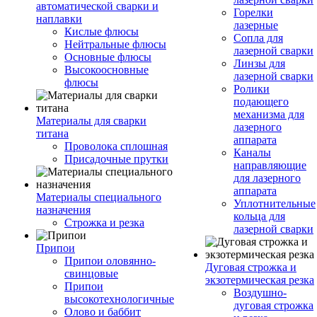
автоматической сварки и
Горелки
наплавки
лазерные
Кислые флюсы
Сопла для
Нейтральные флюсы
лазерной сварки
Основные флюсы
Линзы для
Высокоосновные
лазерной сварки
флюсы
Ролики
подающего
механизма для
Материалы для сварки
лазерного
титана
аппарата
Проволока сплошная
Каналы
Присадочные прутки
направляющие
для лазерного
аппарата
Материалы специального
Уплотнительные
назначения
кольца для
Строжка и резка
лазерной сварки
Припои
Припои оловянно-
Дуговая строжка и
свинцовые
экзотермическая резка
Припои
Воздушно-
высокотехнологичные
дуговая строжка
Олово и баббит