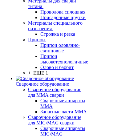
Материалы для сварки
титана
Проволока сплошная
Присадочные прутки
Материалы специального
назначения
Строжка и резка
Припои
Припои оловянно-
свинцовые
Припои
высокотехнологичные
Олово и баббит
+ ЕЩЕ 1
Сварочное оборудование
Сварочное оборудование
для MMA сварки
Сварочные аппараты
MMA
Запасные части MMA
Сварочное оборудование
для MIG/MAG сварки
Сварочные аппараты
MIG/MAG