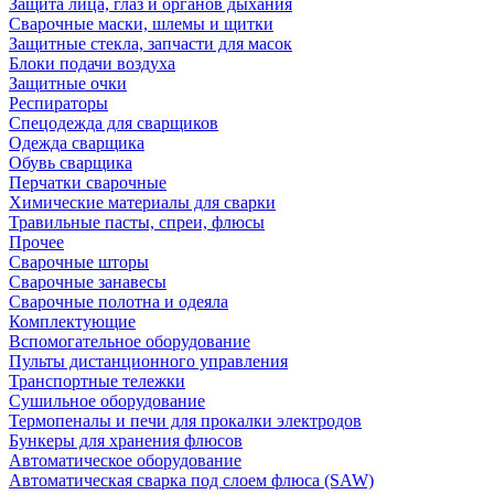
Защита лица, глаз и органов дыхания
Сварочные маски, шлемы и щитки
Защитные стекла, запчасти для масок
Блоки подачи воздуха
Защитные очки
Респираторы
Спецодежда для сварщиков
Одежда сварщика
Обувь сварщика
Перчатки сварочные
Химические материалы для сварки
Травильные пасты, спреи, флюсы
Прочее
Сварочные шторы
Сварочные занавесы
Сварочные полотна и одеяла
Комплектующие
Вспомогательное оборудование
Пульты дистанционного управления
Транспортные тележки
Сушильное оборудование
Термопеналы и печи для прокалки электродов
Бункеры для хранения флюсов
Автоматическое оборудование
Автоматическая сварка под слоем флюса (SAW)