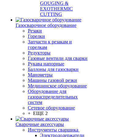
GOUGING &
EXOTHERMIC
CUTTING
Газосварочное оборудование
Резаки
Горелки
Запчасти к резакам и
горелкам
Редукторы
Газовые вентили для сварки
Рукава напорные
Баллоны для газосварки
Манометры
Машины газовой резки
Медицинское оборудование
Оборудование для
газораспределительных
систем
Сетевое оборудование
+ ЕЩЕ 2
Сварочные аксессуары
Инструменты сварщика
Электрододержатели