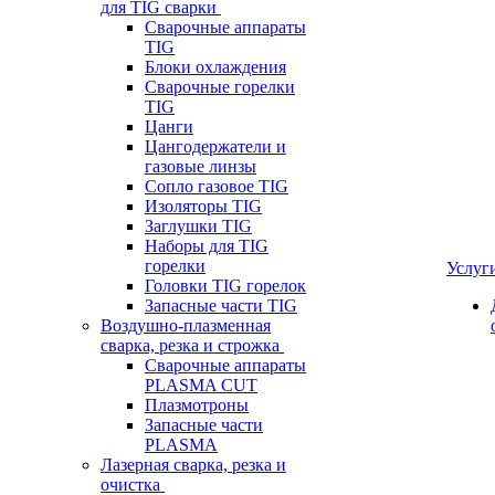
для TIG сварки
Сварочные аппараты
TIG
Блоки охлаждения
Сварочные горелки
TIG
Цанги
Цангодержатели и
газовые линзы
Сопло газовое TIG
Изоляторы TIG
Заглушки TIG
Наборы для TIG
горелки
Услуг
Головки TIG горелок
Запасные части TIG
Воздушно-плазменная
сварка, резка и строжка
Сварочные аппараты
PLASMA CUT
Плазмотроны
Запасные части
PLASMA
Лазерная сварка, резка и
очистка