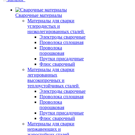
Сварочные материалы
Материалы для сварки
углеродистых и
низколегированных сталей
Электроды сварочные
Проволока сплошная
Проволока
порошковая
Прутки присадочные
Флюс сварочный
Материалы для сварки
легированных
высокопрочных и
теплоустойчивых сталей
Электроды сварочные
Проволока сплошная
Проволока
порошковая
Прутки присадочные
Флюс сварочный
Материалы для сварки
нержавеющих и
жаростойких сталей