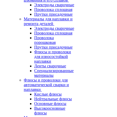
алюминия и его сплавов
Электроды сварочные
Проволока сплошная
Прутки присадочные
Материалы для наплавки и
ремонта деталей
Электроды сварочные
Проволока сплошная
Проволока
порошковая
Прутки присадочные
Флюсы и проволоки
для износостойкой
наплавки
Ленты сварочные
Специализированные
материалы
Флюсы и проволоки для
автоматической сварки и
наплавки
Кислые флюсы
Нейтральные флюсы
Основные флюсы
Высокоосновные
флюсы