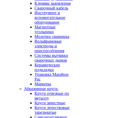
Клеммы заземления
Сварочный кабель
Инструмент и
вспомогательное
оборудование
Магнитные
угольники
Молотки сварщика
Вольфрамовые
электроды и
приспособления
Системы вытяжки
сварочных дымов
Керамические
подкладки
Упаковка Marathon
Pac
Маркеры
Абразивные круги
Круги отрезные по
металлу
Круги зачистные
Круги лепестковые
тарельчатые
Самозацепляемые