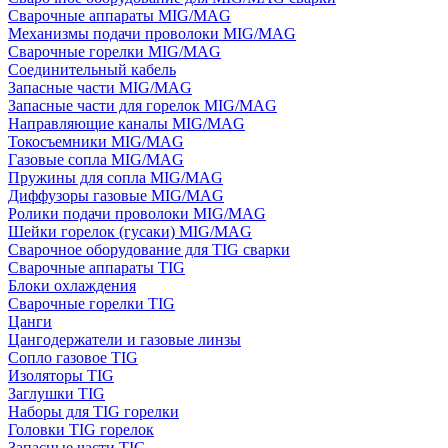
Сварочные аппараты MIG/MAG
Механизмы подачи проволоки MIG/MAG
Сварочные горелки MIG/MAG
Соединительный кабель
Запасные части MIG/MAG
Запасные части для горелок MIG/MAG
Направляющие каналы MIG/MAG
Токосъемники MIG/MAG
Газовые сопла MIG/MAG
Пружины для сопла MIG/MAG
Диффузоры газовые MIG/MAG
Ролики подачи проволоки MIG/MAG
Шейки горелок (гусаки) MIG/MAG
Сварочное оборудование для TIG сварки
Сварочные аппараты TIG
Блоки охлаждения
Сварочные горелки TIG
Цанги
Цангодержатели и газовые линзы
Сопло газовое TIG
Изоляторы TIG
Заглушки TIG
Наборы для TIG горелки
Головки TIG горелок
Запасные части TIG