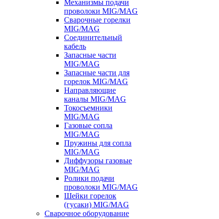
Механизмы подачи
проволоки MIG/MAG
Сварочные горелки
MIG/MAG
Соединительный
кабель
Запасные части
MIG/MAG
Запасные части для
горелок MIG/MAG
Направляющие
каналы MIG/MAG
Токосъемники
MIG/MAG
Газовые сопла
MIG/MAG
Пружины для сопла
MIG/MAG
Диффузоры газовые
MIG/MAG
Ролики подачи
проволоки MIG/MAG
Шейки горелок
(гусаки) MIG/MAG
Сварочное оборудование