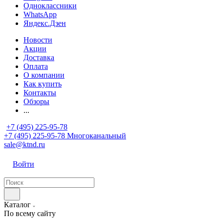
Одноклассники
WhatsApp
Яндекс.Дзен
Новости
Акции
Доставка
Оплата
О компании
Как купить
Контакты
Обзоры
...
+7 (495) 225-95-78
+7 (495) 225-95-78
Многоканальный
sale@ktnd.ru
Войти
Каталог
По всему сайту