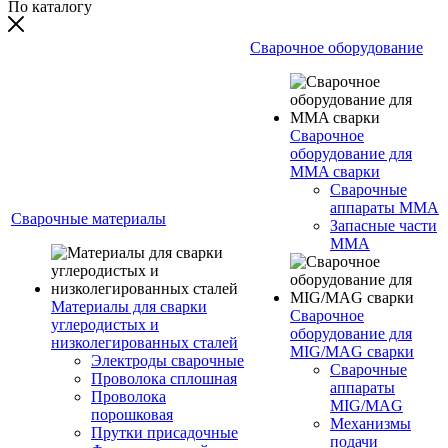
По каталогу
Сварочное оборудование
Сварочное
оборудование для
MMA сварки
Сварочные
аппараты MMA
Сварочные материалы
Запасные части
MMA
Материалы для сварки
Сварочное
углеродистых и
оборудование для
низколегированных сталей
MIG/MAG сварки
Электроды сварочные
Сварочные
Проволока сплошная
аппараты
Проволока
MIG/MAG
порошковая
Механизмы
Прутки присадочные
подачи