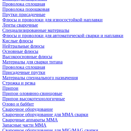
Проволока сплошная
Проволока порошковая
Прутки присадочные
Флюсы и проволоки для износостойкой наплавки
Ленты сварочные
Специализированные материалы
Флюсы и проволоки для автоматической сварки и наплавки
Кислые флюсы
Нейтральные флюсы
Основные флюсы
Высокоосновные флюсы
Материалы для сварки титана
Проволока сплошная
Присадочные прутки
Материалы специального назначения
Строжка и резка
Припои
Припои оловянно-свинцовые
Припои высокотехнологичные
Олово и баббит
Сварочное оборудование
Сварочное оборудование для MMA сварки
Сварочные аппараты MMA
Запасные части MMA
Сварочное оборудование для MIG/MAG сварки