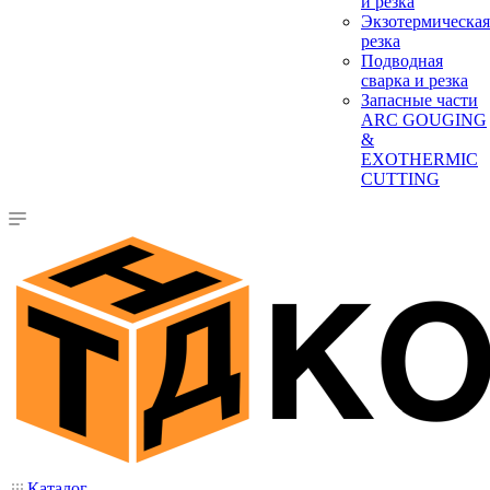
и резка
Экзотермическая
резка
Подводная
сварка и резка
Запасные части
ARC GOUGING
&
EXOTHERMIC
CUTTING
Каталог