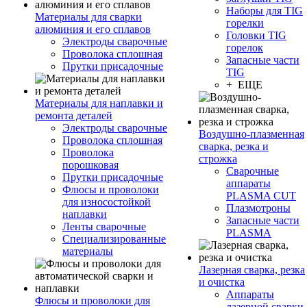
Наборы для TIG
Материалы для сварки
горелки
алюминия и его сплавов
Головки TIG
Электроды сварочные
горелок
Проволока сплошная
Запасные части
Прутки присадочные
TIG
+ ЕЩЕ
Материалы для наплавки и
ремонта деталей
Электроды сварочные
Воздушно-плазменная
Проволока сплошная
сварка, резка и
Проволока
строжка
порошковая
Сварочные
Прутки присадочные
аппараты
Флюсы и проволоки
PLASMA CUT
для износостойкой
Плазмотроны
наплавки
Запасные части
Ленты сварочные
PLASMA
Специализированные
материалы
Лазерная сварка, резка
и очистка
Аппараты
Флюсы и проволоки для
лазерной сварки