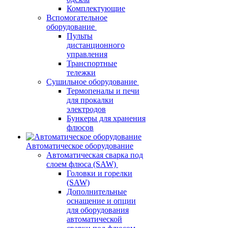
Комплектующие
Вспомогательное
оборудование
Пульты
дистанционного
управления
Транспортные
тележки
Сушильное оборудование
Термопеналы и печи
для прокалки
электродов
Бункеры для хранения
флюсов
Автоматическое оборудование
Автоматическая сварка под
слоем флюса (SAW)
Головки и горелки
(SAW)
Дополнительные
оснащение и опции
для оборудования
автоматической