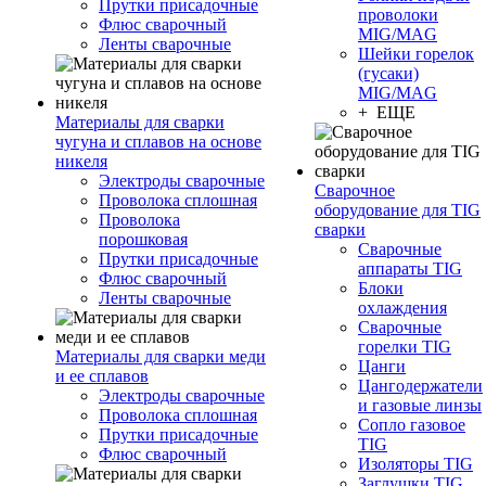
Прутки присадочные
проволоки
Флюс сварочный
MIG/MAG
Ленты сварочные
Шейки горелок
(гусаки)
MIG/MAG
+ ЕЩЕ
Материалы для сварки
чугуна и сплавов на основе
никеля
Электроды сварочные
Сварочное
Проволока сплошная
оборудование для TIG
Проволока
сварки
порошковая
Сварочные
Прутки присадочные
аппараты TIG
Флюс сварочный
Блоки
Ленты сварочные
охлаждения
Сварочные
горелки TIG
Материалы для сварки меди
Цанги
и ее сплавов
Цангодержатели
Электроды сварочные
и газовые линзы
Проволока сплошная
Сопло газовое
Прутки присадочные
TIG
Флюс сварочный
Изоляторы TIG
Заглушки TIG