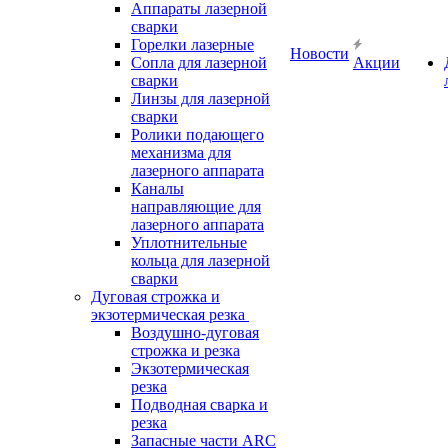
Аппараты лазерной
сварки
Горелки лазерные
Новости
Сопла для лазерной
Акции
сварки
Линзы для лазерной
сварки
Ролики подающего
механизма для
лазерного аппарата
Каналы
направляющие для
лазерного аппарата
Уплотнительные
кольца для лазерной
сварки
Дуговая строжка и
экзотермическая резка
Воздушно-дуговая
строжка и резка
Экзотермическая
резка
Подводная сварка и
резка
Запасные части ARC