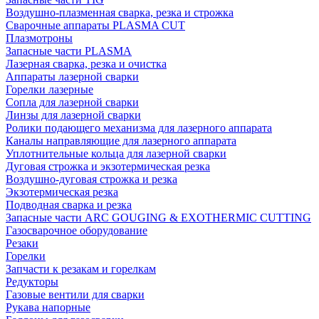
Воздушно-плазменная сварка, резка и строжка
Сварочные аппараты PLASMA CUT
Плазмотроны
Запасные части PLASMA
Лазерная сварка, резка и очистка
Аппараты лазерной сварки
Горелки лазерные
Сопла для лазерной сварки
Линзы для лазерной сварки
Ролики подающего механизма для лазерного аппарата
Каналы направляющие для лазерного аппарата
Уплотнительные кольца для лазерной сварки
Дуговая строжка и экзотермическая резка
Воздушно-дуговая строжка и резка
Экзотермическая резка
Подводная сварка и резка
Запасные части ARC GOUGING & EXOTHERMIC CUTTING
Газосварочное оборудование
Резаки
Горелки
Запчасти к резакам и горелкам
Редукторы
Газовые вентили для сварки
Рукава напорные