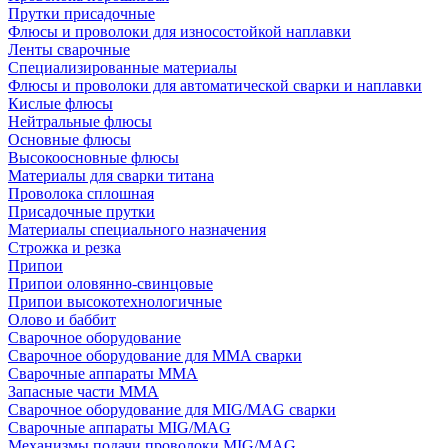
Прутки присадочные
Флюсы и проволоки для износостойкой наплавки
Ленты сварочные
Специализированные материалы
Флюсы и проволоки для автоматической сварки и наплавки
Кислые флюсы
Нейтральные флюсы
Основные флюсы
Высокоосновные флюсы
Материалы для сварки титана
Проволока сплошная
Присадочные прутки
Материалы специального назначения
Строжка и резка
Припои
Припои оловянно-свинцовые
Припои высокотехнологичные
Олово и баббит
Сварочное оборудование
Сварочное оборудование для MMA сварки
Сварочные аппараты MMA
Запасные части MMA
Сварочное оборудование для MIG/MAG сварки
Сварочные аппараты MIG/MAG
Механизмы подачи проволоки MIG/MAG