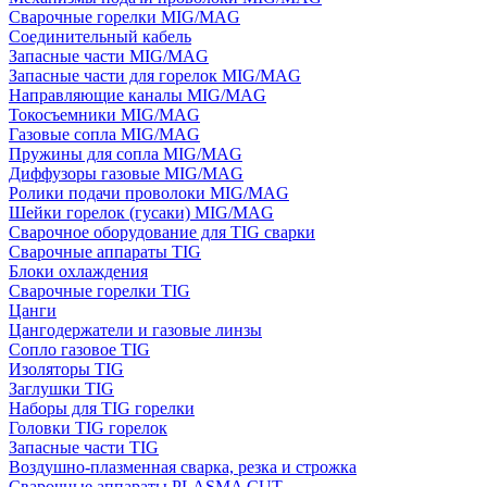
Сварочные горелки MIG/MAG
Соединительный кабель
Запасные части MIG/MAG
Запасные части для горелок MIG/MAG
Направляющие каналы MIG/MAG
Токосъемники MIG/MAG
Газовые сопла MIG/MAG
Пружины для сопла MIG/MAG
Диффузоры газовые MIG/MAG
Ролики подачи проволоки MIG/MAG
Шейки горелок (гусаки) MIG/MAG
Сварочное оборудование для TIG сварки
Сварочные аппараты TIG
Блоки охлаждения
Сварочные горелки TIG
Цанги
Цангодержатели и газовые линзы
Сопло газовое TIG
Изоляторы TIG
Заглушки TIG
Наборы для TIG горелки
Головки TIG горелок
Запасные части TIG
Воздушно-плазменная сварка, резка и строжка
Сварочные аппараты PLASMA CUT