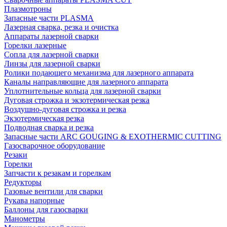
Плазмотроны
Запасные части PLASMA
Лазерная сварка, резка и очистка
Аппараты лазерной сварки
Горелки лазерные
Сопла для лазерной сварки
Линзы для лазерной сварки
Ролики подающего механизма для лазерного аппарата
Каналы направляющие для лазерного аппарата
Уплотнительные кольца для лазерной сварки
Дуговая строжка и экзотермическая резка
Воздушно-дуговая строжка и резка
Экзотермическая резка
Подводная сварка и резка
Запасные части ARC GOUGING & EXOTHERMIC CUTTING
Газосварочное оборудование
Резаки
Горелки
Запчасти к резакам и горелкам
Редукторы
Газовые вентили для сварки
Рукава напорные
Баллоны для газосварки
Манометры