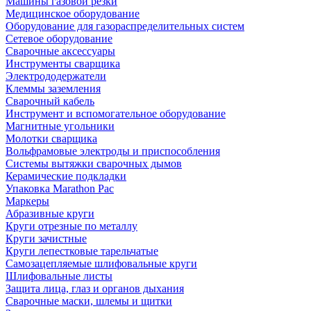
Машины газовой резки
Медицинское оборудование
Оборудование для газораспределительных систем
Сетевое оборудование
Сварочные аксессуары
Инструменты сварщика
Электрододержатели
Клеммы заземления
Сварочный кабель
Инструмент и вспомогательное оборудование
Магнитные угольники
Молотки сварщика
Вольфрамовые электроды и приспособления
Системы вытяжки сварочных дымов
Керамические подкладки
Упаковка Marathon Pac
Маркеры
Абразивные круги
Круги отрезные по металлу
Круги зачистные
Круги лепестковые тарельчатые
Самозацепляемые шлифовальные круги
Шлифовальные листы
Защита лица, глаз и органов дыхания
Сварочные маски, шлемы и щитки