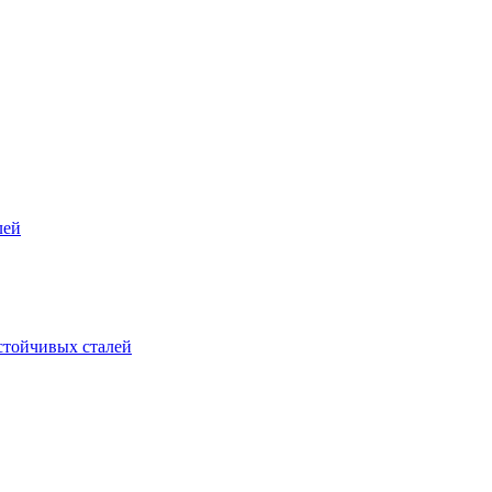
лей
стойчивых сталей