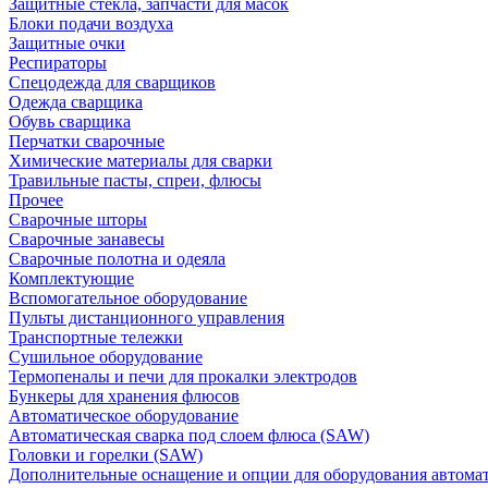
Защитные стекла, запчасти для масок
Блоки подачи воздуха
Защитные очки
Респираторы
Спецодежда для сварщиков
Одежда сварщика
Обувь сварщика
Перчатки сварочные
Химические материалы для сварки
Травильные пасты, спреи, флюсы
Прочее
Сварочные шторы
Сварочные занавесы
Сварочные полотна и одеяла
Комплектующие
Вспомогательное оборудование
Пульты дистанционного управления
Транспортные тележки
Сушильное оборудование
Термопеналы и печи для прокалки электродов
Бункеры для хранения флюсов
Автоматическое оборудование
Автоматическая сварка под слоем флюса (SAW)
Головки и горелки (SAW)
Дополнительные оснащение и опции для оборудования автома