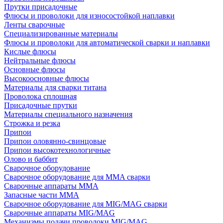
Прутки присадочные
Флюсы и проволоки для износостойкой наплавки
Ленты сварочные
Специализированные материалы
Флюсы и проволоки для автоматической сварки и наплавки
Кислые флюсы
Нейтральные флюсы
Основные флюсы
Высокоосновные флюсы
Материалы для сварки титана
Проволока сплошная
Присадочные прутки
Материалы специального назначения
Строжка и резка
Припои
Припои оловянно-свинцовые
Припои высокотехнологичные
Олово и баббит
Сварочное оборудование
Сварочное оборудование для MMA сварки
Сварочные аппараты MMA
Запасные части MMA
Сварочное оборудование для MIG/MAG сварки
Сварочные аппараты MIG/MAG
Механизмы подачи проволоки MIG/MAG