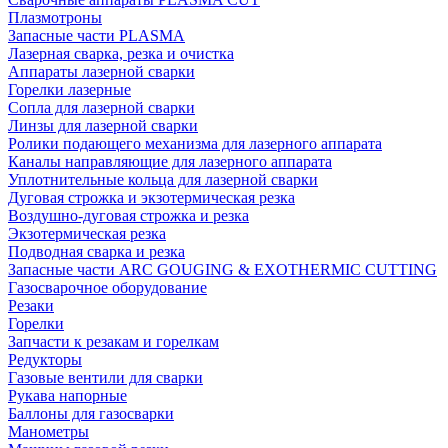
Плазмотроны
Запасные части PLASMA
Лазерная сварка, резка и очистка
Аппараты лазерной сварки
Горелки лазерные
Сопла для лазерной сварки
Линзы для лазерной сварки
Ролики подающего механизма для лазерного аппарата
Каналы направляющие для лазерного аппарата
Уплотнительные кольца для лазерной сварки
Дуговая строжка и экзотермическая резка
Воздушно-дуговая строжка и резка
Экзотермическая резка
Подводная сварка и резка
Запасные части ARC GOUGING & EXOTHERMIC CUTTING
Газосварочное оборудование
Резаки
Горелки
Запчасти к резакам и горелкам
Редукторы
Газовые вентили для сварки
Рукава напорные
Баллоны для газосварки
Манометры