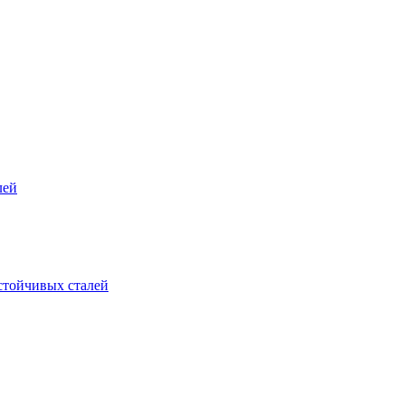
лей
стойчивых сталей