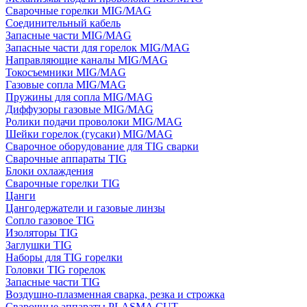
Сварочные горелки MIG/MAG
Соединительный кабель
Запасные части MIG/MAG
Запасные части для горелок MIG/MAG
Направляющие каналы MIG/MAG
Токосъемники MIG/MAG
Газовые сопла MIG/MAG
Пружины для сопла MIG/MAG
Диффузоры газовые MIG/MAG
Ролики подачи проволоки MIG/MAG
Шейки горелок (гусаки) MIG/MAG
Сварочное оборудование для TIG сварки
Сварочные аппараты TIG
Блоки охлаждения
Сварочные горелки TIG
Цанги
Цангодержатели и газовые линзы
Сопло газовое TIG
Изоляторы TIG
Заглушки TIG
Наборы для TIG горелки
Головки TIG горелок
Запасные части TIG
Воздушно-плазменная сварка, резка и строжка
Сварочные аппараты PLASMA CUT