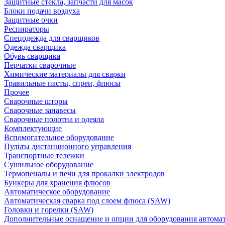
Защитные стекла, запчасти для масок
Блоки подачи воздуха
Защитные очки
Респираторы
Спецодежда для сварщиков
Одежда сварщика
Обувь сварщика
Перчатки сварочные
Химические материалы для сварки
Травильные пасты, спреи, флюсы
Прочее
Сварочные шторы
Сварочные занавесы
Сварочные полотна и одеяла
Комплектующие
Вспомогательное оборудование
Пульты дистанционного управления
Транспортные тележки
Сушильное оборудование
Термопеналы и печи для прокалки электродов
Бункеры для хранения флюсов
Автоматическое оборудование
Автоматическая сварка под слоем флюса (SAW)
Головки и горелки (SAW)
Дополнительные оснащение и опции для оборудования автома