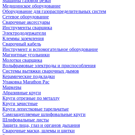
Машины газовой резки
Медицинское оборудование
Оборудование для газораспределительных систем
Сетевое оборудование
Сварочные аксессуары
Инструменты сварщика
Электрододержатели
Клеммы заземления
Сварочный кабель
Инструмент и вспомогательное оборудование
Магнитные угольники
Молотки сварщика
Вольфрамовые электроды и приспособления
Системы вытяжки сварочных дымов
Керамические подкладки
Упаковка Marathon Pac
Маркеры
Абразивные круги
Круги отрезные по металлу
Круги зачистные
Круги лепестковые тарельчатые
Самозацепляемые шлифовальные круги
Шлифовальные листы
Защита лица, глаз и органов дыхания
Сварочные маски, шлемы и щитки