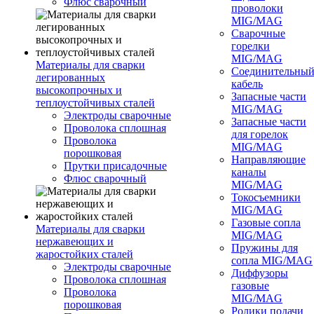
Флюс сварочный
проволоки
MIG/MAG
Сварочные
горелки
MIG/MAG
Материалы для сварки
Соединительны
легированных
кабель
высокопрочных и
Запасные части
теплоустойчивых сталей
MIG/MAG
Электроды сварочные
Запасные части
Проволока сплошная
для горелок
Проволока
MIG/MAG
порошковая
Направляющие
Прутки присадочные
каналы
Флюс сварочный
MIG/MAG
Токосъемники
MIG/MAG
Газовые сопла
Материалы для сварки
MIG/MAG
нержавеющих и
Пружины для
жаростойких сталей
сопла MIG/MAG
Электроды сварочные
Диффузоры
Проволока сплошная
газовые
Проволока
MIG/MAG
порошковая
Ролики подачи