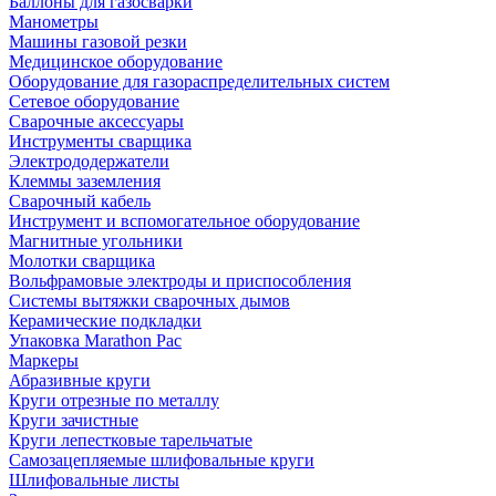
Баллоны для газосварки
Манометры
Машины газовой резки
Медицинское оборудование
Оборудование для газораспределительных систем
Сетевое оборудование
Сварочные аксессуары
Инструменты сварщика
Электрододержатели
Клеммы заземления
Сварочный кабель
Инструмент и вспомогательное оборудование
Магнитные угольники
Молотки сварщика
Вольфрамовые электроды и приспособления
Системы вытяжки сварочных дымов
Керамические подкладки
Упаковка Marathon Pac
Маркеры
Абразивные круги
Круги отрезные по металлу
Круги зачистные
Круги лепестковые тарельчатые
Самозацепляемые шлифовальные круги
Шлифовальные листы