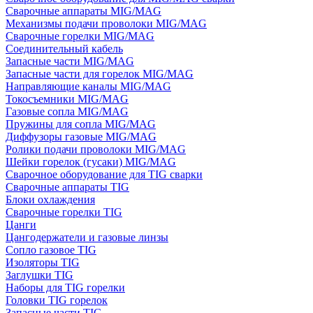
Сварочные аппараты MIG/MAG
Механизмы подачи проволоки MIG/MAG
Сварочные горелки MIG/MAG
Соединительный кабель
Запасные части MIG/MAG
Запасные части для горелок MIG/MAG
Направляющие каналы MIG/MAG
Токосъемники MIG/MAG
Газовые сопла MIG/MAG
Пружины для сопла MIG/MAG
Диффузоры газовые MIG/MAG
Ролики подачи проволоки MIG/MAG
Шейки горелок (гусаки) MIG/MAG
Сварочное оборудование для TIG сварки
Сварочные аппараты TIG
Блоки охлаждения
Сварочные горелки TIG
Цанги
Цангодержатели и газовые линзы
Сопло газовое TIG
Изоляторы TIG
Заглушки TIG
Наборы для TIG горелки
Головки TIG горелок
Запасные части TIG