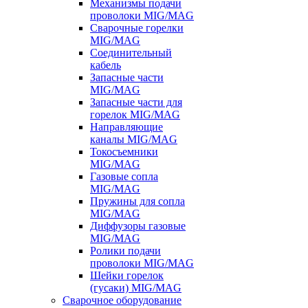
Механизмы подачи
проволоки MIG/MAG
Сварочные горелки
MIG/MAG
Соединительный
кабель
Запасные части
MIG/MAG
Запасные части для
горелок MIG/MAG
Направляющие
каналы MIG/MAG
Токосъемники
MIG/MAG
Газовые сопла
MIG/MAG
Пружины для сопла
MIG/MAG
Диффузоры газовые
MIG/MAG
Ролики подачи
проволоки MIG/MAG
Шейки горелок
(гусаки) MIG/MAG
Сварочное оборудование