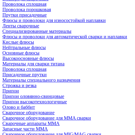
Проволока сплошная
Проволока порошковая
Прутки присадочные
Флюсы и проволоки для износостойкой наплавки
Ленты сварочные
Специализированные материалы
Флюсы и проволоки для автоматической сварки и наплавки
Кислые флюсы
Нейтральные флюсы
Основные флюсы
Высокоосновные флюсы
Материалы для сварки титана
Проволока сплошная
Присадочные прутки
Материалы специального назначения
Строжка и резка
Припои
Припои оловянно-свинцовые
Припои высокотехнологичные
Олово и баббит
Сварочное оборудование
Сварочное оборудование для MMA сварки
Сварочные аппараты MMA
Запасные части MMA
Сварочное оборудование для MIG/MAG сварки