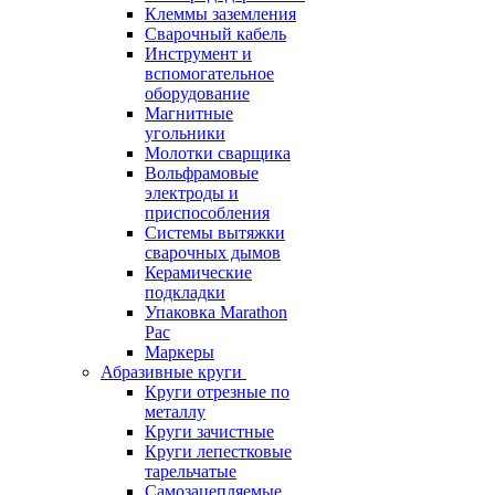
Клеммы заземления
Сварочный кабель
Инструмент и
вспомогательное
оборудование
Магнитные
угольники
Молотки сварщика
Вольфрамовые
электроды и
приспособления
Системы вытяжки
сварочных дымов
Керамические
подкладки
Упаковка Marathon
Pac
Маркеры
Абразивные круги
Круги отрезные по
металлу
Круги зачистные
Круги лепестковые
тарельчатые
Самозацепляемые