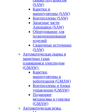
сварки под флюсом
(SAW)
Каретки и
манипуляторы (SAW)
Контроллеры (SAW)
Запасные части
Automation (SAW)
Оборудование для
позиционирования
изделий
Сварочные источники
(SAW)
Автоматическая сварка в
защитных газах
плавящимся электродом
(GMAW)
Каретки,
манипуляторы и
роботизация (GMAW)
Контроллеры и блоки
управления (GMAW)
Подающие
механизмы и горелки
(GMAW)
Автоматическая резка