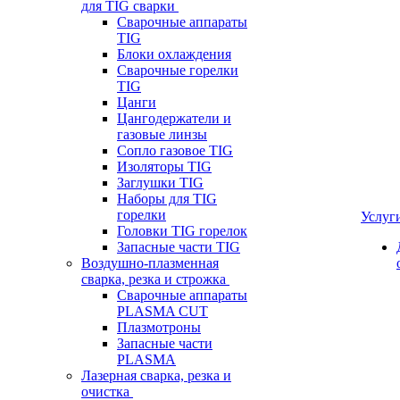
для TIG сварки
Сварочные аппараты
TIG
Блоки охлаждения
Сварочные горелки
TIG
Цанги
Цангодержатели и
газовые линзы
Сопло газовое TIG
Изоляторы TIG
Заглушки TIG
Наборы для TIG
горелки
Услуг
Головки TIG горелок
Запасные части TIG
Воздушно-плазменная
сварка, резка и строжка
Сварочные аппараты
PLASMA CUT
Плазмотроны
Запасные части
PLASMA
Лазерная сварка, резка и
очистка