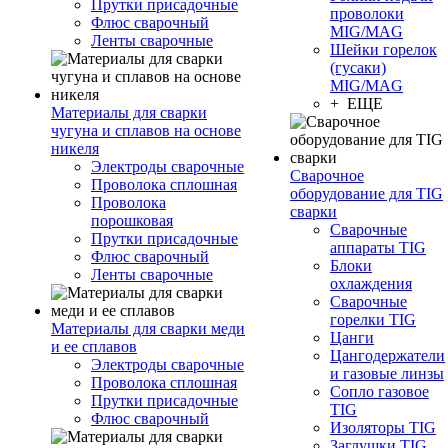
Прутки присадочные
проволоки
Флюс сварочный
MIG/MAG
Ленты сварочные
Шейки горелок
(гусаки)
MIG/MAG
+ ЕЩЕ
Материалы для сварки
чугуна и сплавов на основе
никеля
Электроды сварочные
Сварочное
Проволока сплошная
оборудование для TIG
Проволока
сварки
порошковая
Сварочные
Прутки присадочные
аппараты TIG
Флюс сварочный
Блоки
Ленты сварочные
охлаждения
Сварочные
горелки TIG
Материалы для сварки меди
Цанги
и ее сплавов
Цангодержатели
Электроды сварочные
и газовые линзы
Проволока сплошная
Сопло газовое
Прутки присадочные
TIG
Флюс сварочный
Изоляторы TIG
Заглушки TIG