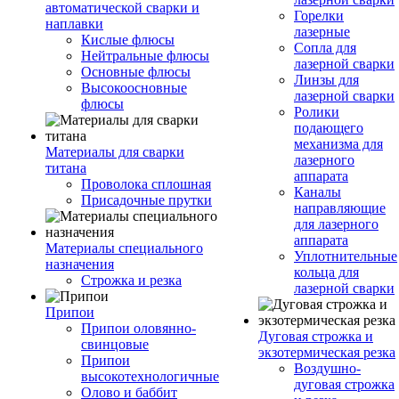
автоматической сварки и
Горелки
наплавки
лазерные
Кислые флюсы
Сопла для
Нейтральные флюсы
лазерной сварки
Основные флюсы
Линзы для
Высокоосновные
лазерной сварки
флюсы
Ролики
подающего
механизма для
Материалы для сварки
лазерного
титана
аппарата
Проволока сплошная
Каналы
Присадочные прутки
направляющие
для лазерного
аппарата
Материалы специального
Уплотнительные
назначения
кольца для
Строжка и резка
лазерной сварки
Припои
Припои оловянно-
Дуговая строжка и
свинцовые
экзотермическая резка
Припои
Воздушно-
высокотехнологичные
дуговая строжка
Олово и баббит