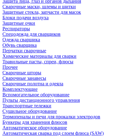
Защита лица, глаз и органов дыхания
Сварочные маски, шлемы и щитки
Защитные стекла, запчасти для масок
Блоки подачи воздуха
Защитные очки
Респираторы
Спецодежда для сварщиков
Одежда сварщика
Обувь сварщика
Перчатки сварочные
Химические материалы для сварки
Травильные пасты, спреи, флюсы
Прочее
Сварочные шторы
Сварочные занавесы
Сварочные полотна и одеяла
Комплектующие
Вспомогательное оборудование
Пульты дистанционного управления
Транспортные тележки
Сушильное оборудование
Термопеналы и печи для прокалки электродов
Бункеры для хранения флюсов
Автоматическое оборудование
Автоматическая сварка под слоем флюса (SAW)