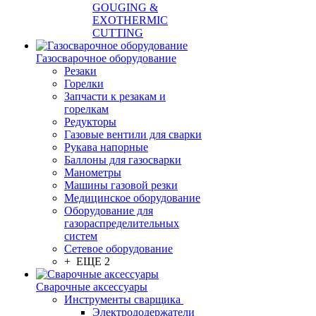
GOUGING &
EXOTHERMIC
CUTTING
Газосварочное оборудование
Резаки
Горелки
Запчасти к резакам и
горелкам
Редукторы
Газовые вентили для сварки
Рукава напорные
Баллоны для газосварки
Манометры
Машины газовой резки
Медицинское оборудование
Оборудование для
газораспределительных
систем
Сетевое оборудование
+ ЕЩЕ 2
Сварочные аксессуары
Инструменты сварщика
Электрододержатели