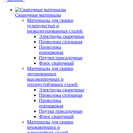
Сварочные материалы
Материалы для сварки
углеродистых и
низколегированных сталей
Электроды сварочные
Проволока сплошная
Проволока
порошковая
Прутки присадочные
Флюс сварочный
Материалы для сварки
легированных
высокопрочных и
теплоустойчивых сталей
Электроды сварочные
Проволока сплошная
Проволока
порошковая
Прутки присадочные
Флюс сварочный
Материалы для сварки
нержавеющих и
жаростойких сталей