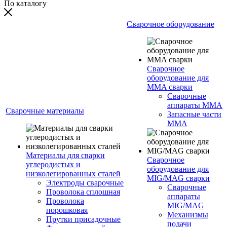
По каталогу
Сварочное оборудование
Сварочное
оборудование для
MMA сварки
Сварочные
аппараты MMA
Сварочные материалы
Запасные части
MMA
Материалы для сварки
Сварочное
углеродистых и
оборудование для
низколегированных сталей
MIG/MAG сварки
Электроды сварочные
Сварочные
Проволока сплошная
аппараты
Проволока
MIG/MAG
порошковая
Механизмы
Прутки присадочные
подачи