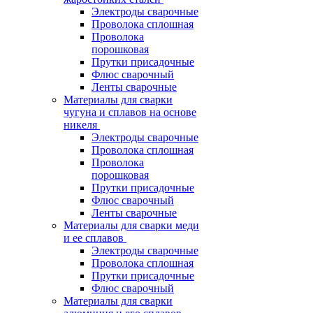
Электроды сварочные
Проволока сплошная
Проволока
порошковая
Прутки присадочные
Флюс сварочный
Ленты сварочные
Материалы для сварки
чугуна и сплавов на основе
никеля
Электроды сварочные
Проволока сплошная
Проволока
порошковая
Прутки присадочные
Флюс сварочный
Ленты сварочные
Материалы для сварки меди
и ее сплавов
Электроды сварочные
Проволока сплошная
Прутки присадочные
Флюс сварочный
Материалы для сварки