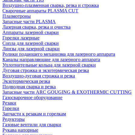
Воздушно-плазменная сварка, резка и строжка
Сварочные аппараты PLASMA CUT
Плазмотроны
Запасные части PLASMA
Лазерная сварка, резка и очистка
Аппараты лазерной сварки
Горелки лазерные
Сопла для лазерной сварки
Линзы для лазерной сварки
Ролики подающего механизма для лазерного аппарата
Каналы направляющие для лазерного аппарата
Уплотнительные кольца для лазерной сварки
Дуговая строжка и экзотермическая резка
Воздушно-дуговая строжка и резка
Экзотермическая резка
Подводная сварка и резка
Запасные части ARC GOUGING & EXOTHERMIC CUTTING
Газосварочное оборудование
Резаки
Горелки
Запчасти к резакам и горелкам
Редукторы
Газовые вентили для сварки
Рукава напорные