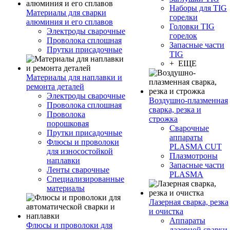
Наборы для TIG
Материалы для сварки
горелки
алюминия и его сплавов
Головки TIG
Электроды сварочные
горелок
Проволока сплошная
Запасные части
Прутки присадочные
TIG
+ ЕЩЕ
Материалы для наплавки и
ремонта деталей
Электроды сварочные
Воздушно-плазменная
Проволока сплошная
сварка, резка и
Проволока
строжка
порошковая
Сварочные
Прутки присадочные
аппараты
Флюсы и проволоки
PLASMA CUT
для износостойкой
Плазмотроны
наплавки
Запасные части
Ленты сварочные
PLASMA
Специализированные
материалы
Лазерная сварка, резка
и очистка
Аппараты
Флюсы и проволоки для
лазерной сварки