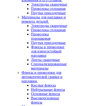
алюминия и его сплавов
Электроды сварочные
Проволока сплошная
Прутки присадочные
Материалы для наплавки и
ремонта деталей
Электроды сварочные
Проволока сплошная
Проволока
порошковая
Прутки присадочные
Флюсы и проволоки
для износостойкой
наплавки
Ленты сварочные
Специализированные
материалы
Флюсы и проволоки для
автоматической сварки и
наплавки
Кислые флюсы
Нейтральные флюсы
Основные флюсы
Высокоосновные
флюсы