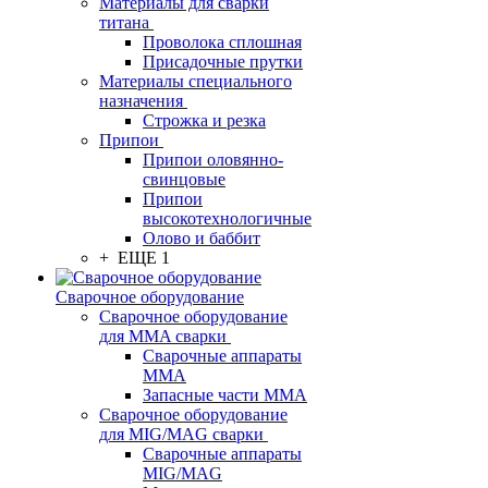
Материалы для сварки
титана
Проволока сплошная
Присадочные прутки
Материалы специального
назначения
Строжка и резка
Припои
Припои оловянно-
свинцовые
Припои
высокотехнологичные
Олово и баббит
+ ЕЩЕ 1
Сварочное оборудование
Сварочное оборудование
для MMA сварки
Сварочные аппараты
MMA
Запасные части MMA
Сварочное оборудование
для MIG/MAG сварки
Сварочные аппараты
MIG/MAG