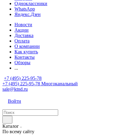
Одноклассники
WhatsApp
Яндекс.Дзен
Новости
Акции
Доставка
Оплата
О компании
Как купить
Контакты
Обзоры
...
+7 (495) 225-95-78
+7 (495) 225-95-78
Многоканальный
sale@ktnd.ru
Войти
Каталог
По всему сайту