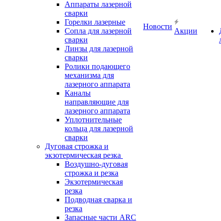
Аппараты лазерной
сварки
Горелки лазерные
Новости
Сопла для лазерной
Акции
сварки
Линзы для лазерной
сварки
Ролики подающего
механизма для
лазерного аппарата
Каналы
направляющие для
лазерного аппарата
Уплотнительные
кольца для лазерной
сварки
Дуговая строжка и
экзотермическая резка
Воздушно-дуговая
строжка и резка
Экзотермическая
резка
Подводная сварка и
резка
Запасные части ARC