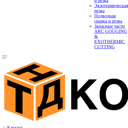
и резка
Экзотермическая
резка
Подводная
сварка и резка
Запасные части
ARC GOUGING
&
EXOTHERMIC
CUTTING
Каталог