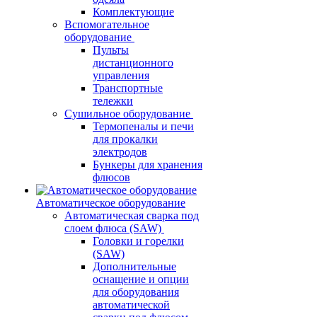
Комплектующие
Вспомогательное
оборудование
Пульты
дистанционного
управления
Транспортные
тележки
Сушильное оборудование
Термопеналы и печи
для прокалки
электродов
Бункеры для хранения
флюсов
Автоматическое оборудование
Автоматическая сварка под
слоем флюса (SAW)
Головки и горелки
(SAW)
Дополнительные
оснащение и опции
для оборудования
автоматической