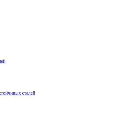
лей
стойчивых сталей