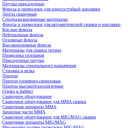
Прутки присадочные
Флюсы и проволоки для износостойкой наплавки
Ленты сварочные
Специализированные материалы
Флюсы и проволоки для автоматической сварки и наплавки
Кислые флюсы
Нейтральные флюсы
Основные флюсы
Высокоосновные флюсы
Материалы для сварки титана
Проволока сплошная
Присадочные прутки
Материалы специального назначения
Строжка и резка
Припои
Припои оловянно-свинцовые
Припои высокотехнологичные
Олово и баббит
Сварочное оборудование
Сварочное оборудование для MMA сварки
Сварочные аппараты MMA
Запасные части MMA
Сварочное оборудование для MIG/MAG сварки
Сварочные аппараты MIG/MAG
Механизмы подачи проволоки MIG/MAG