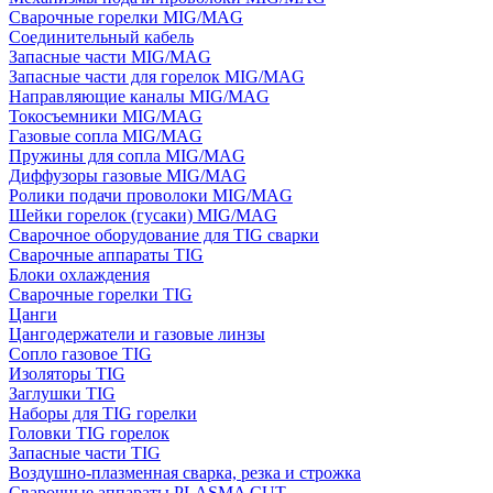
Сварочные горелки MIG/MAG
Соединительный кабель
Запасные части MIG/MAG
Запасные части для горелок MIG/MAG
Направляющие каналы MIG/MAG
Токосъемники MIG/MAG
Газовые сопла MIG/MAG
Пружины для сопла MIG/MAG
Диффузоры газовые MIG/MAG
Ролики подачи проволоки MIG/MAG
Шейки горелок (гусаки) MIG/MAG
Сварочное оборудование для TIG сварки
Сварочные аппараты TIG
Блоки охлаждения
Сварочные горелки TIG
Цанги
Цангодержатели и газовые линзы
Сопло газовое TIG
Изоляторы TIG
Заглушки TIG
Наборы для TIG горелки
Головки TIG горелок
Запасные части TIG
Воздушно-плазменная сварка, резка и строжка
Сварочные аппараты PLASMA CUT