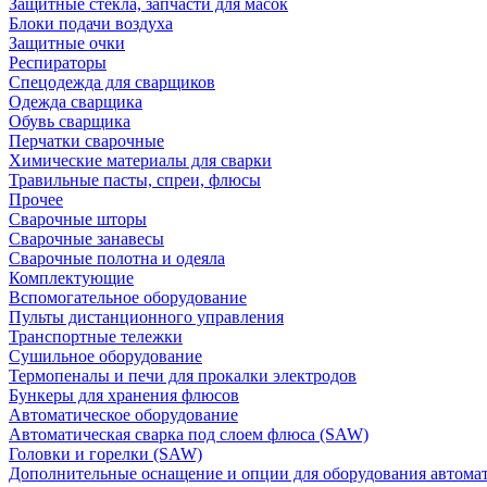
Защитные стекла, запчасти для масок
Блоки подачи воздуха
Защитные очки
Респираторы
Спецодежда для сварщиков
Одежда сварщика
Обувь сварщика
Перчатки сварочные
Химические материалы для сварки
Травильные пасты, спреи, флюсы
Прочее
Сварочные шторы
Сварочные занавесы
Сварочные полотна и одеяла
Комплектующие
Вспомогательное оборудование
Пульты дистанционного управления
Транспортные тележки
Сушильное оборудование
Термопеналы и печи для прокалки электродов
Бункеры для хранения флюсов
Автоматическое оборудование
Автоматическая сварка под слоем флюса (SAW)
Головки и горелки (SAW)
Дополнительные оснащение и опции для оборудования автома