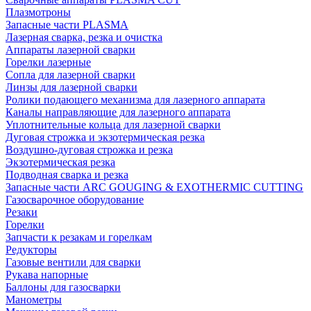
Плазмотроны
Запасные части PLASMA
Лазерная сварка, резка и очистка
Аппараты лазерной сварки
Горелки лазерные
Сопла для лазерной сварки
Линзы для лазерной сварки
Ролики подающего механизма для лазерного аппарата
Каналы направляющие для лазерного аппарата
Уплотнительные кольца для лазерной сварки
Дуговая строжка и экзотермическая резка
Воздушно-дуговая строжка и резка
Экзотермическая резка
Подводная сварка и резка
Запасные части ARC GOUGING & EXOTHERMIC CUTTING
Газосварочное оборудование
Резаки
Горелки
Запчасти к резакам и горелкам
Редукторы
Газовые вентили для сварки
Рукава напорные
Баллоны для газосварки
Манометры