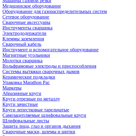
Машины газовой резки
Медицинское оборудование
Оборудование для газораспределительных систем
Сетевое оборудование
Сварочные аксессуары
Инструменты сварщика
Электрододержатели
Клеммы заземления
Сварочный кабель
Инструмент и вспомогательное оборудование
Магнитные угольники
Молотки сварщика
Вольфрамовые электроды и приспособления
Системы вытяжки сварочных дымов
Керамические подкладки
Упаковка Marathon Pac
Маркеры
Абразивные круги
Круги отрезные по металлу
Круги зачистные
Круги лепестковые тарельчатые
Самозацепляемые шлифовальные круги
Шлифовальные листы
Защита лица, глаз и органов дыхания
Сварочные маски, шлемы и щитки