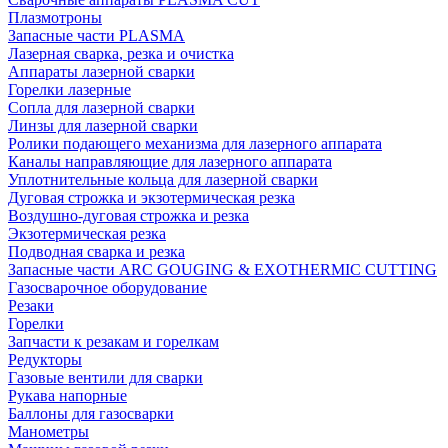
Плазмотроны
Запасные части PLASMA
Лазерная сварка, резка и очистка
Аппараты лазерной сварки
Горелки лазерные
Сопла для лазерной сварки
Линзы для лазерной сварки
Ролики подающего механизма для лазерного аппарата
Каналы направляющие для лазерного аппарата
Уплотнительные кольца для лазерной сварки
Дуговая строжка и экзотермическая резка
Воздушно-дуговая строжка и резка
Экзотермическая резка
Подводная сварка и резка
Запасные части ARC GOUGING & EXOTHERMIC CUTTING
Газосварочное оборудование
Резаки
Горелки
Запчасти к резакам и горелкам
Редукторы
Газовые вентили для сварки
Рукава напорные
Баллоны для газосварки
Манометры