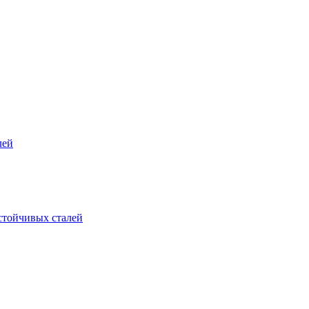
лей
стойчивых сталей