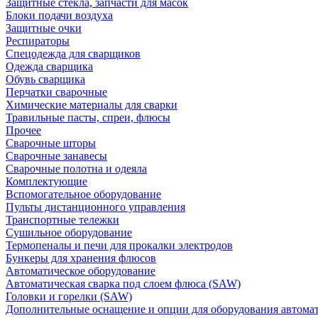
Защитные стекла, запчасти для масок
Блоки подачи воздуха
Защитные очки
Респираторы
Спецодежда для сварщиков
Одежда сварщика
Обувь сварщика
Перчатки сварочные
Химические материалы для сварки
Травильные пасты, спреи, флюсы
Прочее
Сварочные шторы
Сварочные занавесы
Сварочные полотна и одеяла
Комплектующие
Вспомогательное оборудование
Пульты дистанционного управления
Транспортные тележки
Сушильное оборудование
Термопеналы и печи для прокалки электродов
Бункеры для хранения флюсов
Автоматическое оборудование
Автоматическая сварка под слоем флюса (SAW)
Головки и горелки (SAW)
Дополнительные оснащение и опции для оборудования автома