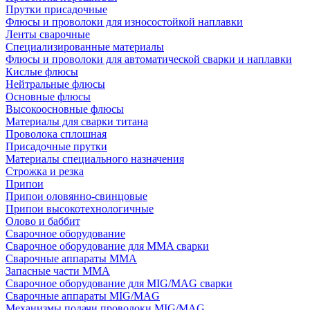
Прутки присадочные
Флюсы и проволоки для износостойкой наплавки
Ленты сварочные
Специализированные материалы
Флюсы и проволоки для автоматической сварки и наплавки
Кислые флюсы
Нейтральные флюсы
Основные флюсы
Высокоосновные флюсы
Материалы для сварки титана
Проволока сплошная
Присадочные прутки
Материалы специального назначения
Строжка и резка
Припои
Припои оловянно-свинцовые
Припои высокотехнологичные
Олово и баббит
Сварочное оборудование
Сварочное оборудование для MMA сварки
Сварочные аппараты MMA
Запасные части MMA
Сварочное оборудование для MIG/MAG сварки
Сварочные аппараты MIG/MAG
Механизмы подачи проволоки MIG/MAG