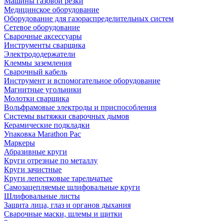
Машины газовой резки
Медицинское оборудование
Оборудование для газораспределительных систем
Сетевое оборудование
Сварочные аксессуары
Инструменты сварщика
Электрододержатели
Клеммы заземления
Сварочный кабель
Инструмент и вспомогательное оборудование
Магнитные угольники
Молотки сварщика
Вольфрамовые электроды и приспособления
Системы вытяжки сварочных дымов
Керамические подкладки
Упаковка Marathon Pac
Маркеры
Абразивные круги
Круги отрезные по металлу
Круги зачистные
Круги лепестковые тарельчатые
Самозацепляемые шлифовальные круги
Шлифовальные листы
Защита лица, глаз и органов дыхания
Сварочные маски, шлемы и щитки