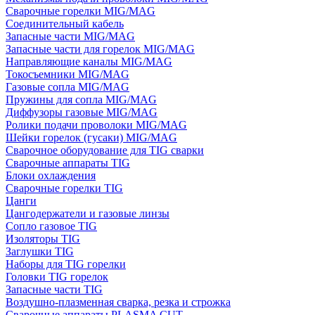
Сварочные горелки MIG/MAG
Соединительный кабель
Запасные части MIG/MAG
Запасные части для горелок MIG/MAG
Направляющие каналы MIG/MAG
Токосъемники MIG/MAG
Газовые сопла MIG/MAG
Пружины для сопла MIG/MAG
Диффузоры газовые MIG/MAG
Ролики подачи проволоки MIG/MAG
Шейки горелок (гусаки) MIG/MAG
Сварочное оборудование для TIG сварки
Сварочные аппараты TIG
Блоки охлаждения
Сварочные горелки TIG
Цанги
Цангодержатели и газовые линзы
Сопло газовое TIG
Изоляторы TIG
Заглушки TIG
Наборы для TIG горелки
Головки TIG горелок
Запасные части TIG
Воздушно-плазменная сварка, резка и строжка
Сварочные аппараты PLASMA CUT