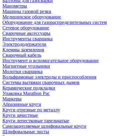
Баллоны для газосварки
Манометры
Машины газовой резки
Медицинское оборудование
Оборудование для газораспределительных систем
Сетевое оборудование
Сварочные аксессуары
Инструменты сварщика
Электрододержатели
Клеммы заземления
Сварочный кабель
Инструмент и вспомогательное оборудование
Магнитные угольники
Молотки сварщика
Вольфрамовые электроды и приспособления
Системы вытяжки сварочных дымов
Керамические подкладки
Упаковка Marathon Pac
Маркеры
Абразивные круги
Круги отрезные по металлу
Круги зачистные
Круги лепестковые тарельчатые
Самозацепляемые шлифовальные круги
Шлифовальные листы