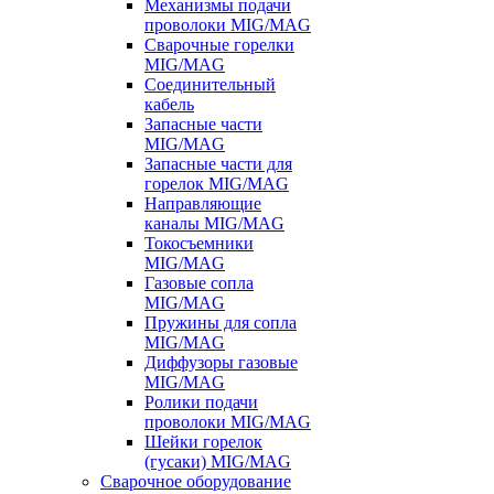
Механизмы подачи
проволоки MIG/MAG
Сварочные горелки
MIG/MAG
Соединительный
кабель
Запасные части
MIG/MAG
Запасные части для
горелок MIG/MAG
Направляющие
каналы MIG/MAG
Токосъемники
MIG/MAG
Газовые сопла
MIG/MAG
Пружины для сопла
MIG/MAG
Диффузоры газовые
MIG/MAG
Ролики подачи
проволоки MIG/MAG
Шейки горелок
(гусаки) MIG/MAG
Сварочное оборудование