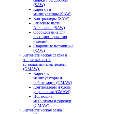
сварки под флюсом
(SAW)
Каретки и
манипуляторы (SAW)
Контроллеры (SAW)
Запасные части
Automation (SAW)
Оборудование для
позиционирования
изделий
Сварочные источники
(SAW)
Автоматическая сварка в
защитных газах
плавящимся электродом
(GMAW)
Каретки,
манипуляторы и
роботизация (GMAW)
Контроллеры и блоки
управления (GMAW)
Подающие
механизмы и горелки
(GMAW)
Автоматическая резка