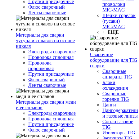
Прутки присадочные
проволоки
Флюс сварочный
MIG/MAG
Ленты сварочные
Шейки горелок
(гусаки)
MIG/MAG
+ ЕЩЕ
Материалы для сварки
чугуна и сплавов на основе
никеля
Электроды сварочные
Сварочное
Проволока сплошная
оборудование для TIG
Проволока
сварки
порошковая
Сварочные
Прутки присадочные
аппараты TIG
Флюс сварочный
Блоки
Ленты сварочные
охлаждения
Сварочные
горелки TIG
Материалы для сварки меди
Цанги
и ее сплавов
Цангодержатели
Электроды сварочные
и газовые линзы
Проволока сплошная
Сопло газовое
Прутки присадочные
TIG
Флюс сварочный
Изоляторы TIG
Заглушки TIG