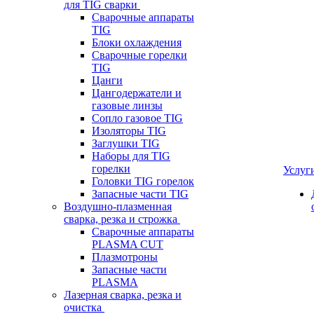
для TIG сварки
Сварочные аппараты
TIG
Блоки охлаждения
Сварочные горелки
TIG
Цанги
Цангодержатели и
газовые линзы
Сопло газовое TIG
Изоляторы TIG
Заглушки TIG
Наборы для TIG
горелки
Услуг
Головки TIG горелок
Запасные части TIG
Воздушно-плазменная
сварка, резка и строжка
Сварочные аппараты
PLASMA CUT
Плазмотроны
Запасные части
PLASMA
Лазерная сварка, резка и
очистка