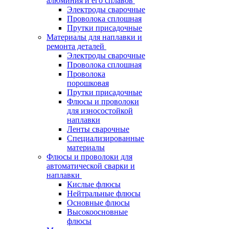
алюминия и его сплавов
Электроды сварочные
Проволока сплошная
Прутки присадочные
Материалы для наплавки и
ремонта деталей
Электроды сварочные
Проволока сплошная
Проволока
порошковая
Прутки присадочные
Флюсы и проволоки
для износостойкой
наплавки
Ленты сварочные
Специализированные
материалы
Флюсы и проволоки для
автоматической сварки и
наплавки
Кислые флюсы
Нейтральные флюсы
Основные флюсы
Высокоосновные
флюсы