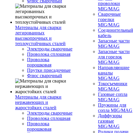
Флюс сварочный
проволоки
MIG/MAG
Сварочные
горелки
MIG/MAG
Материалы для сварки
Соединительны
легированных
кабель
высокопрочных и
Запасные части
теплоустойчивых сталей
MIG/MAG
Электроды сварочные
Запасные части
Проволока сплошная
для горелок
Проволока
MIG/MAG
порошковая
Направляющие
Прутки присадочные
каналы
Флюс сварочный
MIG/MAG
Токосъемники
MIG/MAG
Газовые сопла
Материалы для сварки
MIG/MAG
нержавеющих и
Пружины для
жаростойких сталей
сопла MIG/MAG
Электроды сварочные
Диффузоры
Проволока сплошная
газовые
Проволока
MIG/MAG
порошковая
Ролики подачи