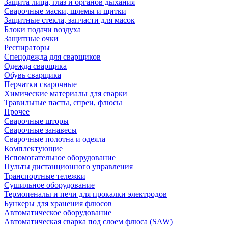
Защита лица, глаз и органов дыхания
Сварочные маски, шлемы и щитки
Защитные стекла, запчасти для масок
Блоки подачи воздуха
Защитные очки
Респираторы
Спецодежда для сварщиков
Одежда сварщика
Обувь сварщика
Перчатки сварочные
Химические материалы для сварки
Травильные пасты, спреи, флюсы
Прочее
Сварочные шторы
Сварочные занавесы
Сварочные полотна и одеяла
Комплектующие
Вспомогательное оборудование
Пульты дистанционного управления
Транспортные тележки
Сушильное оборудование
Термопеналы и печи для прокалки электродов
Бункеры для хранения флюсов
Автоматическое оборудование
Автоматическая сварка под слоем флюса (SAW)