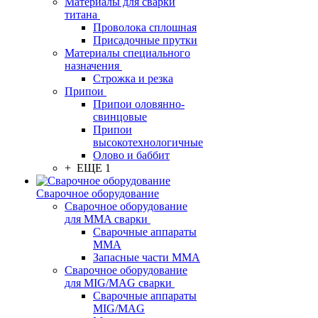
Материалы для сварки
титана
Проволока сплошная
Присадочные прутки
Материалы специального
назначения
Строжка и резка
Припои
Припои оловянно-
свинцовые
Припои
высокотехнологичные
Олово и баббит
+ ЕЩЕ 1
Сварочное оборудование
Сварочное оборудование
для MMA сварки
Сварочные аппараты
MMA
Запасные части MMA
Сварочное оборудование
для MIG/MAG сварки
Сварочные аппараты
MIG/MAG