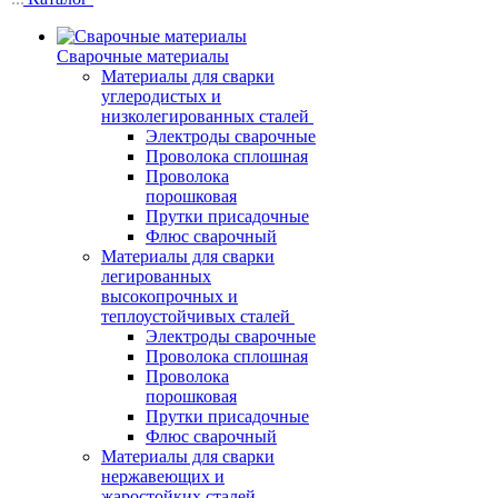
Сварочные материалы
Материалы для сварки
углеродистых и
низколегированных сталей
Электроды сварочные
Проволока сплошная
Проволока
порошковая
Прутки присадочные
Флюс сварочный
Материалы для сварки
легированных
высокопрочных и
теплоустойчивых сталей
Электроды сварочные
Проволока сплошная
Проволока
порошковая
Прутки присадочные
Флюс сварочный
Материалы для сварки
нержавеющих и
жаростойких сталей