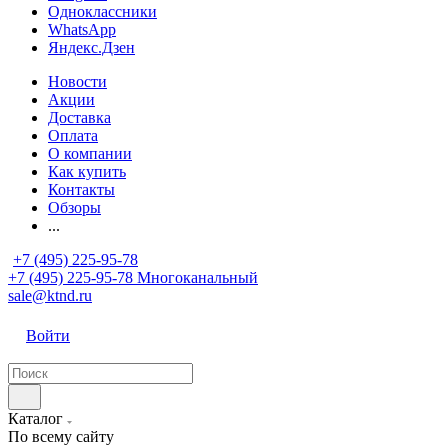
Одноклассники
WhatsApp
Яндекс.Дзен
Новости
Акции
Доставка
Оплата
О компании
Как купить
Контакты
Обзоры
...
+7 (495) 225-95-78
+7 (495) 225-95-78
Многоканальный
sale@ktnd.ru
Войти
Каталог
По всему сайту