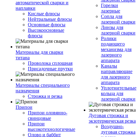
автоматической сварки и
Горелки
наплавки
лазерные
Кислые флюсы
Сопла для
Нейтральные флюсы
лазерной сварки
Основные флюсы
Линзы для
Высокоосновные
лазерной сварки
флюсы
Ролики
подающего
механизма для
Материалы для сварки
лазерного
титана
аппарата
Проволока сплошная
Каналы
Присадочные прутки
направляющие
для лазерного
аппарата
Материалы специального
Уплотнительные
назначения
кольца для
Строжка и резка
лазерной сварки
Припои
Припои оловянно-
Дуговая строжка и
свинцовые
экзотермическая резка
Припои
Воздушно-
высокотехнологичные
дуговая строжка
Олово и баббит