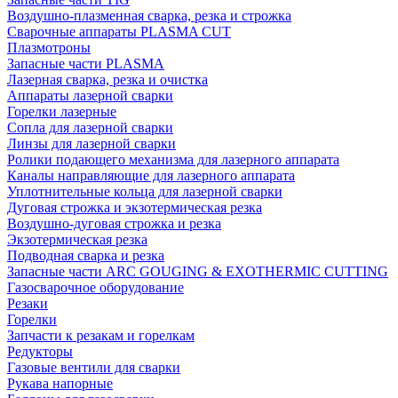
Воздушно-плазменная сварка, резка и строжка
Сварочные аппараты PLASMA CUT
Плазмотроны
Запасные части PLASMA
Лазерная сварка, резка и очистка
Аппараты лазерной сварки
Горелки лазерные
Сопла для лазерной сварки
Линзы для лазерной сварки
Ролики подающего механизма для лазерного аппарата
Каналы направляющие для лазерного аппарата
Уплотнительные кольца для лазерной сварки
Дуговая строжка и экзотермическая резка
Воздушно-дуговая строжка и резка
Экзотермическая резка
Подводная сварка и резка
Запасные части ARC GOUGING & EXOTHERMIC CUTTING
Газосварочное оборудование
Резаки
Горелки
Запчасти к резакам и горелкам
Редукторы
Газовые вентили для сварки
Рукава напорные