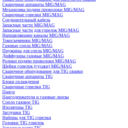
Сварочные аппараты MIG/MAG
Механизмы подачи проволоки MIG/MAG
Сварочные горелки MIG/MAG
Соединительный кабель
Запасные части MIG/MAG
Запасные части для горелок MIG/MAG
Направляющие каналы MIG/MAG
Токосъемники MIG/MAG
Газовые сопла MIG/MAG
Пружины для сопла MIG/MAG
Диффузоры газовые MIG/MAG
Ролики подачи проволоки MIG/MAG
Шейки горелок (гусаки) MIG/MAG
Сварочное оборудование для TIG сварки
Сварочные аппараты TIG
Блоки охлаждения
Сварочные горелки TIG
Цанги
Цангодержатели и газовые линзы
Сопло газовое TIG
Изоляторы TIG
Заглушки TIG
Наборы для TIG горелки
Головки TIG горелок
Запасные части TIG