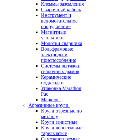
Клеммы заземления
Сварочный кабель
Инструмент и
вспомогательное
оборудование
Магнитные
угольники
Молотки сварщика
Вольфрамовые
электроды и
приспособления
Системы вытяжки
сварочных дымов
Керамические
подкладки
Упаковка Marathon
Pac
Маркеры
Абразивные круги
Круги отрезные по
металлу
Круги зачистные
Круги лепестковые
тарельчатые
Самозацепляемые