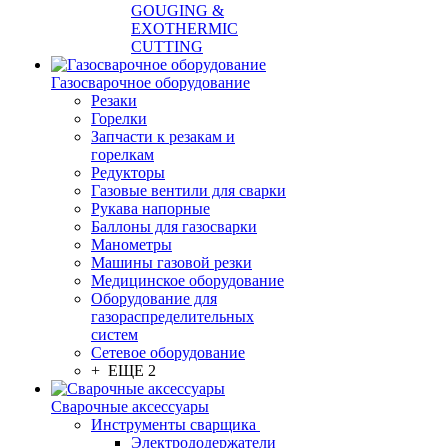
GOUGING &
EXOTHERMIC
CUTTING
Газосварочное оборудование
Резаки
Горелки
Запчасти к резакам и
горелкам
Редукторы
Газовые вентили для сварки
Рукава напорные
Баллоны для газосварки
Манометры
Машины газовой резки
Медицинское оборудование
Оборудование для
газораспределительных
систем
Сетевое оборудование
+ ЕЩЕ 2
Сварочные аксессуары
Инструменты сварщика
Электрододержатели