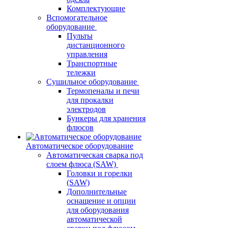
Комплектующие
Вспомогательное
оборудование
Пульты
дистанционного
управления
Транспортные
тележки
Сушильное оборудование
Термопеналы и печи
для прокалки
электродов
Бункеры для хранения
флюсов
Автоматическое оборудование
Автоматическая сварка под
слоем флюса (SAW)
Головки и горелки
(SAW)
Дополнительные
оснащение и опции
для оборудования
автоматической