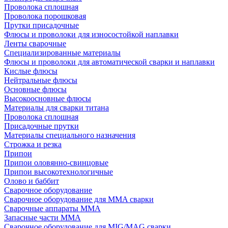
Проволока сплошная
Проволока порошковая
Прутки присадочные
Флюсы и проволоки для износостойкой наплавки
Ленты сварочные
Специализированные материалы
Флюсы и проволоки для автоматической сварки и наплавки
Кислые флюсы
Нейтральные флюсы
Основные флюсы
Высокоосновные флюсы
Материалы для сварки титана
Проволока сплошная
Присадочные прутки
Материалы специального назначения
Строжка и резка
Припои
Припои оловянно-свинцовые
Припои высокотехнологичные
Олово и баббит
Сварочное оборудование
Сварочное оборудование для MMA сварки
Сварочные аппараты MMA
Запасные части MMA
Сварочное оборудование для MIG/MAG сварки