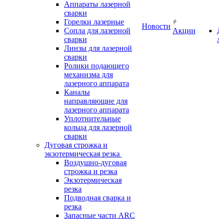
Аппараты лазерной
сварки
Горелки лазерные
Новости
Сопла для лазерной
Акции
сварки
Линзы для лазерной
сварки
Ролики подающего
механизма для
лазерного аппарата
Каналы
направляющие для
лазерного аппарата
Уплотнительные
кольца для лазерной
сварки
Дуговая строжка и
экзотермическая резка
Воздушно-дуговая
строжка и резка
Экзотермическая
резка
Подводная сварка и
резка
Запасные части ARC