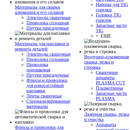
Наборы для TIG
Материалы для сварки
горелки
алюминия и его сплавов
Головки TIG
Электроды сварочные
горелок
Проволока сплошная
Запасные части
Прутки присадочные
TIG
+ ЕЩЕ
Материалы для наплавки и
ремонта деталей
Электроды сварочные
Воздушно-плазменная
Проволока сплошная
сварка, резка и
Проволока
строжка
порошковая
Сварочные
Прутки присадочные
аппараты
Флюсы и проволоки
PLASMA CUT
для износостойкой
Плазмотроны
наплавки
Запасные части
Ленты сварочные
PLASMA
Специализированные
материалы
Лазерная сварка, резка
и очистка
Аппараты
Флюсы и проволоки для
лазерной сварки