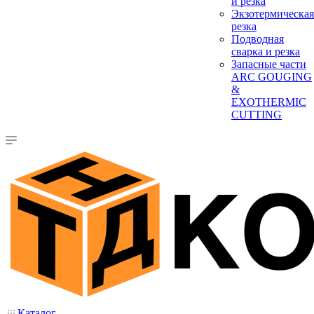
и резка
Экзотермическая
резка
Подводная
сварка и резка
Запасные части
ARC GOUGING
&
EXOTHERMIC
CUTTING
Каталог