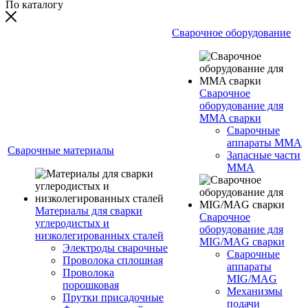
По каталогу
Сварочное оборудование
Сварочное
оборудование для
MMA сварки
Сварочные
аппараты MMA
Сварочные материалы
Запасные части
MMA
Материалы для сварки
Сварочное
углеродистых и
оборудование для
низколегированных сталей
MIG/MAG сварки
Электроды сварочные
Сварочные
Проволока сплошная
аппараты
Проволока
MIG/MAG
порошковая
Механизмы
Прутки присадочные
подачи