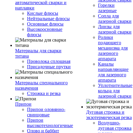
автоматической сварки и
Горелки
наплавки
лазерные
Кислые флюсы
Сопла для
Нейтральные флюсы
лазерной сварки
Основные флюсы
Линзы для
Высокоосновные
лазерной сварки
флюсы
Ролики
подающего
механизма для
Материалы для сварки
лазерного
титана
аппарата
Проволока сплошная
Каналы
Присадочные прутки
направляющие
для лазерного
аппарата
Материалы специального
Уплотнительные
назначения
кольца для
Строжка и резка
лазерной сварки
Припои
Припои оловянно-
Дуговая строжка и
свинцовые
экзотермическая резка
Припои
Воздушно-
высокотехнологичные
дуговая строжка
Олово и баббит