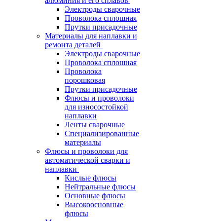
алюминия и его сплавов
Электроды сварочные
Проволока сплошная
Прутки присадочные
Материалы для наплавки и
ремонта деталей
Электроды сварочные
Проволока сплошная
Проволока
порошковая
Прутки присадочные
Флюсы и проволоки
для износостойкой
наплавки
Ленты сварочные
Специализированные
материалы
Флюсы и проволоки для
автоматической сварки и
наплавки
Кислые флюсы
Нейтральные флюсы
Основные флюсы
Высокоосновные
флюсы