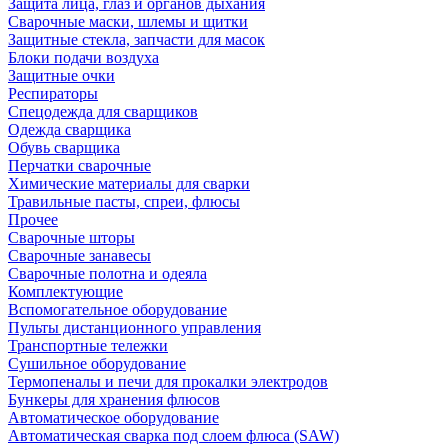
Защита лица, глаз и органов дыхания
Сварочные маски, шлемы и щитки
Защитные стекла, запчасти для масок
Блоки подачи воздуха
Защитные очки
Респираторы
Спецодежда для сварщиков
Одежда сварщика
Обувь сварщика
Перчатки сварочные
Химические материалы для сварки
Травильные пасты, спреи, флюсы
Прочее
Сварочные шторы
Сварочные занавесы
Сварочные полотна и одеяла
Комплектующие
Вспомогательное оборудование
Пульты дистанционного управления
Транспортные тележки
Сушильное оборудование
Термопеналы и печи для прокалки электродов
Бункеры для хранения флюсов
Автоматическое оборудование
Автоматическая сварка под слоем флюса (SAW)