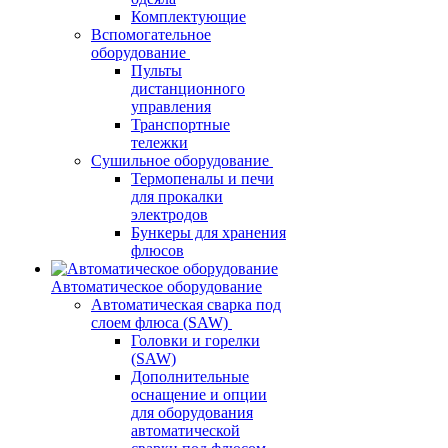
Комплектующие
Вспомогательное
оборудование
Пульты
дистанционного
управления
Транспортные
тележки
Сушильное оборудование
Термопеналы и печи
для прокалки
электродов
Бункеры для хранения
флюсов
Автоматическое оборудование
Автоматическая сварка под
слоем флюса (SAW)
Головки и горелки
(SAW)
Дополнительные
оснащение и опции
для оборудования
автоматической