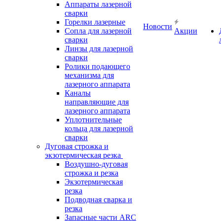
Аппараты лазерной
сварки
Горелки лазерные
Новости
Сопла для лазерной
Акции
сварки
Линзы для лазерной
сварки
Ролики подающего
механизма для
лазерного аппарата
Каналы
направляющие для
лазерного аппарата
Уплотнительные
кольца для лазерной
сварки
Дуговая строжка и
экзотермическая резка
Воздушно-дуговая
строжка и резка
Экзотермическая
резка
Подводная сварка и
резка
Запасные части ARC