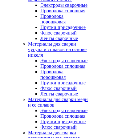
Электроды сварочные
Проволока сплошная
Проволока
порошковая
Прутки присадочные
Флюс сварочный
Ленты сварочные
Материалы для сварки
чугуна и сплавов на основе
никеля
Электроды сварочные
Проволока сплошная
Проволока
порошковая
Прутки присадочные
Флюс сварочный
Ленты сварочные
Материалы для сварки меди
и ее сплавов
Электроды сварочные
Проволока сплошная
Прутки присадочные
Флюс сварочный
Материалы для сварки