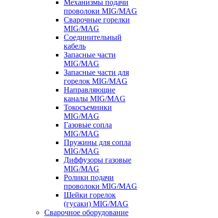
Механизмы подачи
проволоки MIG/MAG
Сварочные горелки
MIG/MAG
Соединительный
кабель
Запасные части
MIG/MAG
Запасные части для
горелок MIG/MAG
Направляющие
каналы MIG/MAG
Токосъемники
MIG/MAG
Газовые сопла
MIG/MAG
Пружины для сопла
MIG/MAG
Диффузоры газовые
MIG/MAG
Ролики подачи
проволоки MIG/MAG
Шейки горелок
(гусаки) MIG/MAG
Сварочное оборудование