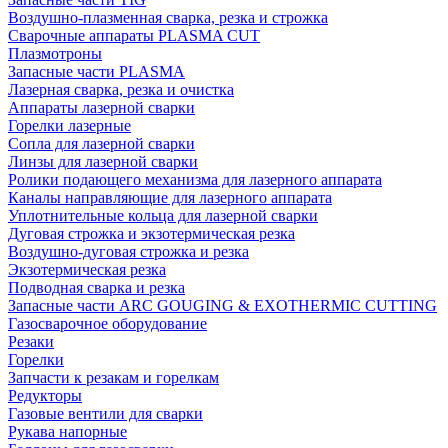
Воздушно-плазменная сварка, резка и строжка
Сварочные аппараты PLASMA CUT
Плазмотроны
Запасные части PLASMA
Лазерная сварка, резка и очистка
Аппараты лазерной сварки
Горелки лазерные
Сопла для лазерной сварки
Линзы для лазерной сварки
Ролики подающего механизма для лазерного аппарата
Каналы направляющие для лазерного аппарата
Уплотнительные кольца для лазерной сварки
Дуговая строжка и экзотермическая резка
Воздушно-дуговая строжка и резка
Экзотермическая резка
Подводная сварка и резка
Запасные части ARC GOUGING & EXOTHERMIC CUTTING
Газосварочное оборудование
Резаки
Горелки
Запчасти к резакам и горелкам
Редукторы
Газовые вентили для сварки
Рукава напорные