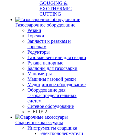
GOUGING &
EXOTHERMIC
CUTTING
Газосварочное оборудование
Резаки
Горелки
Запчасти к резакам и
горелкам
Редукторы
Газовые вентили для сварки
Рукава напорные
Баллоны для газосварки
Манометры
Машины газовой резки
Медицинское оборудование
Оборудование для
газораспределительных
систем
Сетевое оборудование
+ ЕЩЕ 2
Сварочные аксессуары
Инструменты сварщика
Электрододержатели