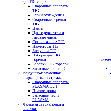
для TIG сварки
Сварочные аппараты
TIG
Блоки охлаждения
Сварочные горелки
TIG
Цанги
Цангодержатели и
газовые линзы
Сопло газовое TIG
Изоляторы TIG
Заглушки TIG
Наборы для TIG
горелки
Услуг
Головки TIG горелок
Запасные части TIG
Воздушно-плазменная
сварка, резка и строжка
Сварочные аппараты
PLASMA CUT
Плазмотроны
Запасные части
PLASMA
Лазерная сварка, резка и
очистка