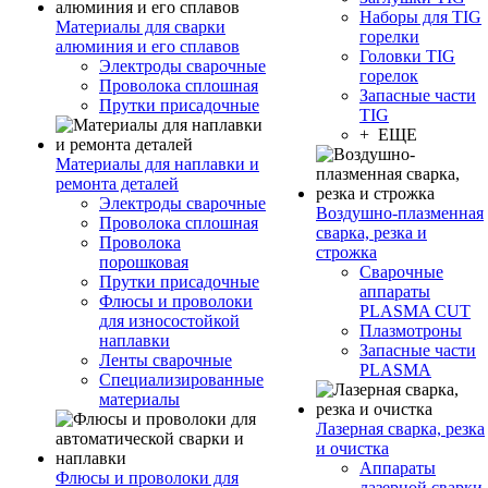
Наборы для TIG
Материалы для сварки
горелки
алюминия и его сплавов
Головки TIG
Электроды сварочные
горелок
Проволока сплошная
Запасные части
Прутки присадочные
TIG
+ ЕЩЕ
Материалы для наплавки и
ремонта деталей
Электроды сварочные
Воздушно-плазменная
Проволока сплошная
сварка, резка и
Проволока
строжка
порошковая
Сварочные
Прутки присадочные
аппараты
Флюсы и проволоки
PLASMA CUT
для износостойкой
Плазмотроны
наплавки
Запасные части
Ленты сварочные
PLASMA
Специализированные
материалы
Лазерная сварка, резка
и очистка
Аппараты
Флюсы и проволоки для
лазерной сварки