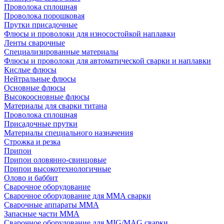
Проволока сплошная
Проволока порошковая
Прутки присадочные
Флюсы и проволоки для износостойкой наплавки
Ленты сварочные
Специализированные материалы
Флюсы и проволоки для автоматической сварки и наплавки
Кислые флюсы
Нейтральные флюсы
Основные флюсы
Высокоосновные флюсы
Материалы для сварки титана
Проволока сплошная
Присадочные прутки
Материалы специального назначения
Строжка и резка
Припои
Припои оловянно-свинцовые
Припои высокотехнологичные
Олово и баббит
Сварочное оборудование
Сварочное оборудование для MMA сварки
Сварочные аппараты MMA
Запасные части MMA
Сварочное оборудование для MIG/MAG сварки