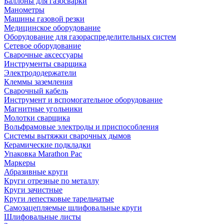
Баллоны для газосварки
Манометры
Машины газовой резки
Медицинское оборудование
Оборудование для газораспределительных систем
Сетевое оборудование
Сварочные аксессуары
Инструменты сварщика
Электрододержатели
Клеммы заземления
Сварочный кабель
Инструмент и вспомогательное оборудование
Магнитные угольники
Молотки сварщика
Вольфрамовые электроды и приспособления
Системы вытяжки сварочных дымов
Керамические подкладки
Упаковка Marathon Pac
Маркеры
Абразивные круги
Круги отрезные по металлу
Круги зачистные
Круги лепестковые тарельчатые
Самозацепляемые шлифовальные круги
Шлифовальные листы