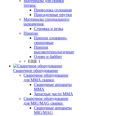
Материалы для сварки
титана
Проволока сплошная
Присадочные прутки
Материалы специального
назначения
Строжка и резка
Припои
Припои оловянно-
свинцовые
Припои
высокотехнологичные
Олово и баббит
+ ЕЩЕ 1
Сварочное оборудование
Сварочное оборудование
для MMA сварки
Сварочные аппараты
MMA
Запасные части MMA
Сварочное оборудование
для MIG/MAG сварки
Сварочные аппараты
MIG/MAG