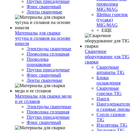
Прутки присадочные
проволоки
Флюс сварочный
MIG/MAG
Ленты сварочные
Шейки горелок
(гусаки)
MIG/MAG
+ ЕЩЕ
Материалы для сварки
чугуна и сплавов на основе
никеля
Электроды сварочные
Сварочное
Проволока сплошная
оборудование для TIG
Проволока
сварки
порошковая
Сварочные
Прутки присадочные
аппараты TIG
Флюс сварочный
Блоки
Ленты сварочные
охлаждения
Сварочные
горелки TIG
Материалы для сварки меди
Цанги
и ее сплавов
Цангодержатели
Электроды сварочные
и газовые линзы
Проволока сплошная
Сопло газовое
Прутки присадочные
TIG
Флюс сварочный
Изоляторы TIG
Заглушки TIG