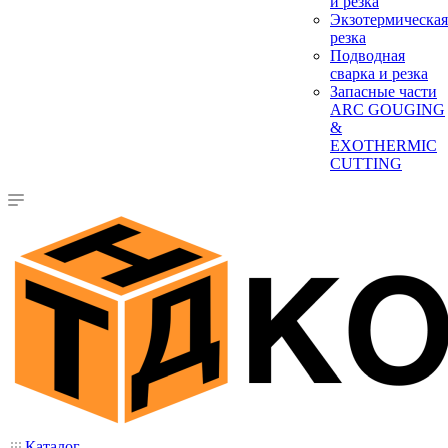
и резка
Экзотермическая
резка
Подводная
сварка и резка
Запасные части
ARC GOUGING
&
EXOTHERMIC
CUTTING
Каталог