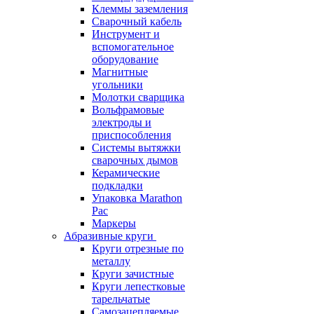
Клеммы заземления
Сварочный кабель
Инструмент и
вспомогательное
оборудование
Магнитные
угольники
Молотки сварщика
Вольфрамовые
электроды и
приспособления
Системы вытяжки
сварочных дымов
Керамические
подкладки
Упаковка Marathon
Pac
Маркеры
Абразивные круги
Круги отрезные по
металлу
Круги зачистные
Круги лепестковые
тарельчатые
Самозацепляемые