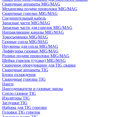
Сварочные аппараты MIG/MAG
Механизмы подачи проволоки MIG/MAG
Сварочные горелки MIG/MAG
Соединительный кабель
Запасные части MIG/MAG
Запасные части для горелок MIG/MAG
Направляющие каналы MIG/MAG
Токосъемники MIG/MAG
Газовые сопла MIG/MAG
Пружины для сопла MIG/MAG
Диффузоры газовые MIG/MAG
Ролики подачи проволоки MIG/MAG
Шейки горелок (гусаки) MIG/MAG
Сварочное оборудование для TIG сварки
Сварочные аппараты TIG
Блоки охлаждения
Сварочные горелки TIG
Цанги
Цангодержатели и газовые линзы
Сопло газовое TIG
Изоляторы TIG
Заглушки TIG
Наборы для TIG горелки
Головки TIG горелок
Запасные части TIG