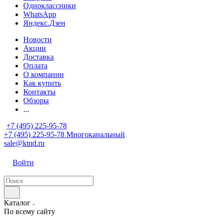
Одноклассники
WhatsApp
Яндекс.Дзен
Новости
Акции
Доставка
Оплата
О компании
Как купить
Контакты
Обзоры
...
+7 (495) 225-95-78
+7 (495) 225-95-78
Многоканальный
sale@ktnd.ru
Войти
Каталог
По всему сайту