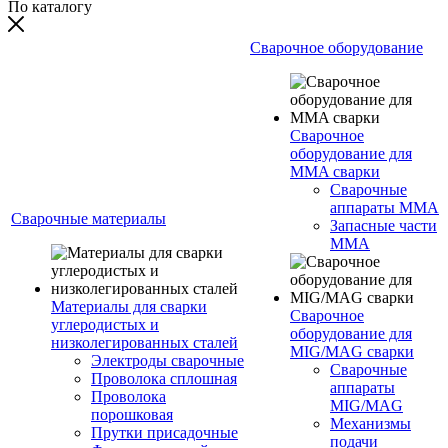
По каталогу
Сварочное оборудование
Сварочное
оборудование для
MMA сварки
Сварочные
аппараты MMA
Сварочные материалы
Запасные части
MMA
Материалы для сварки
Сварочное
углеродистых и
оборудование для
низколегированных сталей
MIG/MAG сварки
Электроды сварочные
Сварочные
Проволока сплошная
аппараты
Проволока
MIG/MAG
порошковая
Механизмы
Прутки присадочные
подачи