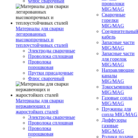
Флюс сварочный
проволоки
MIG/MAG
Сварочные
горелки
MIG/MAG
Материалы для сварки
Соединительны
легированных
кабель
высокопрочных и
Запасные части
теплоустойчивых сталей
MIG/MAG
Электроды сварочные
Запасные части
Проволока сплошная
для горелок
Проволока
MIG/MAG
порошковая
Направляющие
Прутки присадочные
каналы
Флюс сварочный
MIG/MAG
Токосъемники
MIG/MAG
Газовые сопла
Материалы для сварки
MIG/MAG
нержавеющих и
Пружины для
жаростойких сталей
сопла MIG/MAG
Электроды сварочные
Диффузоры
Проволока сплошная
газовые
Проволока
MIG/MAG
порошковая
Ролики подачи