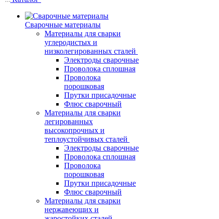
Сварочные материалы
Материалы для сварки
углеродистых и
низколегированных сталей
Электроды сварочные
Проволока сплошная
Проволока
порошковая
Прутки присадочные
Флюс сварочный
Материалы для сварки
легированных
высокопрочных и
теплоустойчивых сталей
Электроды сварочные
Проволока сплошная
Проволока
порошковая
Прутки присадочные
Флюс сварочный
Материалы для сварки
нержавеющих и
жаростойких сталей