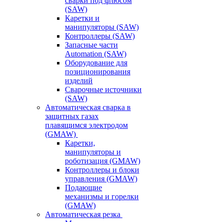
сварки под флюсом
(SAW)
Каретки и
манипуляторы (SAW)
Контроллеры (SAW)
Запасные части
Automation (SAW)
Оборудование для
позиционирования
изделий
Сварочные источники
(SAW)
Автоматическая сварка в
защитных газах
плавящимся электродом
(GMAW)
Каретки,
манипуляторы и
роботизация (GMAW)
Контроллеры и блоки
управления (GMAW)
Подающие
механизмы и горелки
(GMAW)
Автоматическая резка