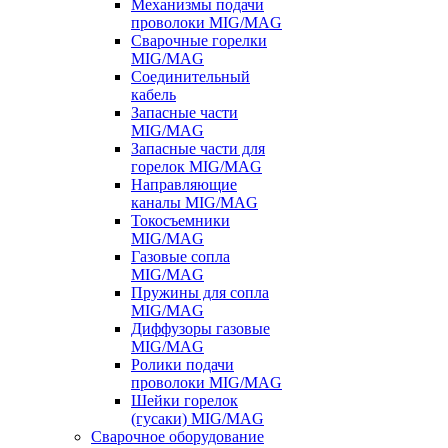
Механизмы подачи
проволоки MIG/MAG
Сварочные горелки
MIG/MAG
Соединительный
кабель
Запасные части
MIG/MAG
Запасные части для
горелок MIG/MAG
Направляющие
каналы MIG/MAG
Токосъемники
MIG/MAG
Газовые сопла
MIG/MAG
Пружины для сопла
MIG/MAG
Диффузоры газовые
MIG/MAG
Ролики подачи
проволоки MIG/MAG
Шейки горелок
(гусаки) MIG/MAG
Сварочное оборудование