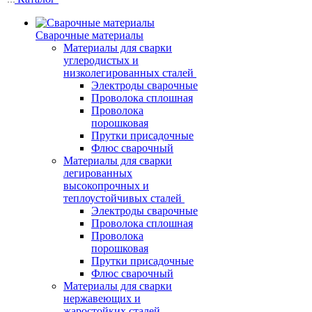
Сварочные материалы
Материалы для сварки
углеродистых и
низколегированных сталей
Электроды сварочные
Проволока сплошная
Проволока
порошковая
Прутки присадочные
Флюс сварочный
Материалы для сварки
легированных
высокопрочных и
теплоустойчивых сталей
Электроды сварочные
Проволока сплошная
Проволока
порошковая
Прутки присадочные
Флюс сварочный
Материалы для сварки
нержавеющих и
жаростойких сталей