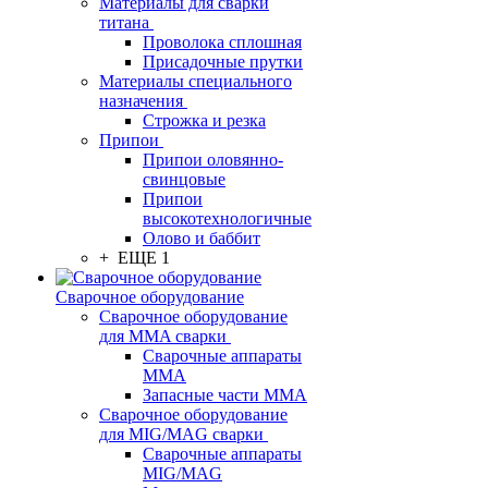
Материалы для сварки
титана
Проволока сплошная
Присадочные прутки
Материалы специального
назначения
Строжка и резка
Припои
Припои оловянно-
свинцовые
Припои
высокотехнологичные
Олово и баббит
+ ЕЩЕ 1
Сварочное оборудование
Сварочное оборудование
для MMA сварки
Сварочные аппараты
MMA
Запасные части MMA
Сварочное оборудование
для MIG/MAG сварки
Сварочные аппараты
MIG/MAG