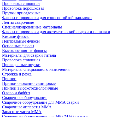
Проволока сплошная
Проволока порошковая
Прутки присадочные
Флюсы и проволоки для износостойкой наплавки
Ленты сварочные
Специализированные материалы
Флюсы и проволоки для автоматической сварки и наплавки
Кислые флюсы
Нейтральные флюсы
Основные флюсы
Высокоосновные флюсы
Материалы для сварки титана
Проволока сплошная
Присадочные прутки
Материалы специального назначения
Строжка и резка
Припои
Припои оловянно-свинцовые
Припои высокотехнологичные
Олово и баббит
Сварочное оборудование
Сварочное оборудование для MMA сварки
Сварочные аппараты MMA
Запасные части MMA
Сварочное оборудование для MIG/MAG сварки