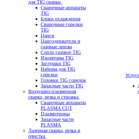
для TIG сварки
Сварочные аппараты
TIG
Блоки охлаждения
Сварочные горелки
TIG
Цанги
Цангодержатели и
газовые линзы
Сопло газовое TIG
Изоляторы TIG
Заглушки TIG
Наборы для TIG
горелки
Услуг
Головки TIG горелок
Запасные части TIG
Воздушно-плазменная
сварка, резка и строжка
Сварочные аппараты
PLASMA CUT
Плазмотроны
Запасные части
PLASMA
Лазерная сварка, резка и
очистка