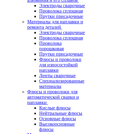
алюминия и его сплавов
Электроды сварочные
Проволока сплошная
Прутки присадочные
Материалы для наплавки и
ремонта деталей
Электроды сварочные
Проволока сплошная
Проволока
порошковая
Прутки присадочные
Флюсы и проволоки
для износостойкой
наплавки
Ленты сварочные
Специализированные
материалы
Флюсы и проволоки для
автоматической сварки и
наплавки
Кислые флюсы
Нейтральные флюсы
Основные флюсы
Высокоосновные
флюсы