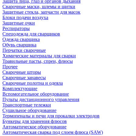
Защита лица, глаз и органов дыхания
Сварочные маски, шлемы и щитки
Защитные стекла, запчасти для масок
Блоки подачи воздуха
Защитные очки
Респираторы
Спецодежда для сварщиков
Одежда сварщика
Обувь сварщика
Перчатки сварочные
Химические материалы для сварки
Травильные пасты, спреи, флюсы
Прочее
Сварочные шторы
Сварочные занавесы
Сварочные полотна и одеяла
Комплектующие
Вспомогательное оборудование
Пульты дистанционного управления
Транспортные тележки
Сушильное оборудование
Термопеналы и печи для прокалки электродов
Бункеры для хранения флюсов
Автоматическое оборудование
Автоматическая сварка под слоем флюса (SAW)