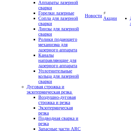
Аппараты лазерной
сварки
Горелки лазерные
Новости
Сопла для лазерной
Акции
сварки
Линзы для лазерной
сварки
Ролики подающего
механизма для
лазерного аппарата
Каналы
направляющие для
лазерного аппарата
Уплотнительные
кольца для лазерной
сварки
Дуговая строжка и
экзотермическая резка
Воздушно-дуговая
строжка и резка
Экзотермическая
резка
Подводная сварка и
резка
Запасные части ARC