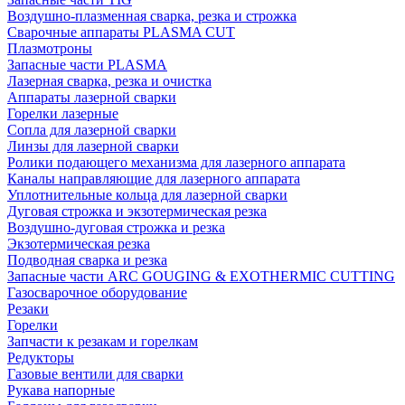
Воздушно-плазменная сварка, резка и строжка
Сварочные аппараты PLASMA CUT
Плазмотроны
Запасные части PLASMA
Лазерная сварка, резка и очистка
Аппараты лазерной сварки
Горелки лазерные
Сопла для лазерной сварки
Линзы для лазерной сварки
Ролики подающего механизма для лазерного аппарата
Каналы направляющие для лазерного аппарата
Уплотнительные кольца для лазерной сварки
Дуговая строжка и экзотермическая резка
Воздушно-дуговая строжка и резка
Экзотермическая резка
Подводная сварка и резка
Запасные части ARC GOUGING & EXOTHERMIC CUTTING
Газосварочное оборудование
Резаки
Горелки
Запчасти к резакам и горелкам
Редукторы
Газовые вентили для сварки
Рукава напорные