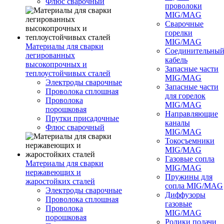
Флюс сварочный
проволоки
MIG/MAG
Сварочные
горелки
MIG/MAG
Материалы для сварки
Соединительны
легированных
кабель
высокопрочных и
Запасные части
теплоустойчивых сталей
MIG/MAG
Электроды сварочные
Запасные части
Проволока сплошная
для горелок
Проволока
MIG/MAG
порошковая
Направляющие
Прутки присадочные
каналы
Флюс сварочный
MIG/MAG
Токосъемники
MIG/MAG
Газовые сопла
Материалы для сварки
MIG/MAG
нержавеющих и
Пружины для
жаростойких сталей
сопла MIG/MAG
Электроды сварочные
Диффузоры
Проволока сплошная
газовые
Проволока
MIG/MAG
порошковая
Ролики подачи