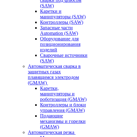
сварки под флюсом
(SAW)
Каретки и
манипуляторы (SAW)
Контроллеры (SAW)
Запасные части
Automation (SAW)
Оборудование для
позиционирования
изделий
Сварочные источники
(SAW)
Автоматическая сварка в
защитных газах
плавящимся электродом
(GMAW)
Каретки,
манипуляторы и
роботизация (GMAW)
Контроллеры и блоки
управления (GMAW)
Подающие
механизмы и горелки
(GMAW)
Автоматическая резка