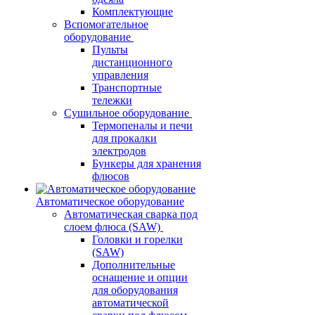
Комплектующие
Вспомогательное
оборудование
Пульты
дистанционного
управления
Транспортные
тележки
Сушильное оборудование
Термопеналы и печи
для прокалки
электродов
Бункеры для хранения
флюсов
Автоматическое оборудование
Автоматическая сварка под
слоем флюса (SAW)
Головки и горелки
(SAW)
Дополнительные
оснащение и опции
для оборудования
автоматической