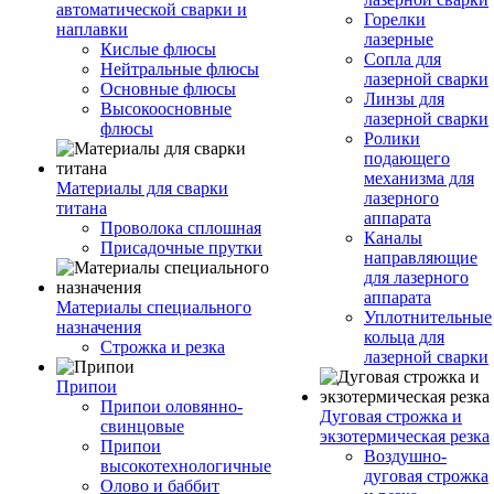
автоматической сварки и
Горелки
наплавки
лазерные
Кислые флюсы
Сопла для
Нейтральные флюсы
лазерной сварки
Основные флюсы
Линзы для
Высокоосновные
лазерной сварки
флюсы
Ролики
подающего
механизма для
Материалы для сварки
лазерного
титана
аппарата
Проволока сплошная
Каналы
Присадочные прутки
направляющие
для лазерного
аппарата
Материалы специального
Уплотнительные
назначения
кольца для
Строжка и резка
лазерной сварки
Припои
Припои оловянно-
Дуговая строжка и
свинцовые
экзотермическая резка
Припои
Воздушно-
высокотехнологичные
дуговая строжка
Олово и баббит