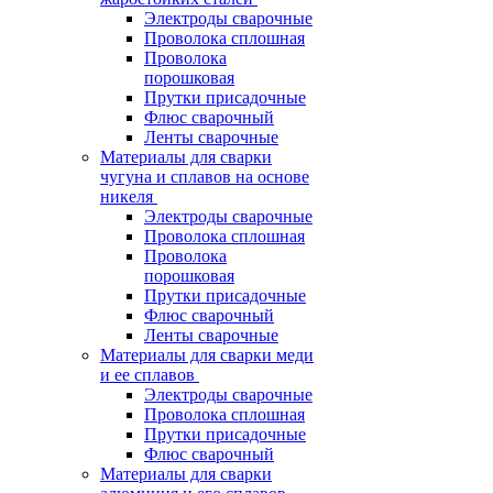
Электроды сварочные
Проволока сплошная
Проволока
порошковая
Прутки присадочные
Флюс сварочный
Ленты сварочные
Материалы для сварки
чугуна и сплавов на основе
никеля
Электроды сварочные
Проволока сплошная
Проволока
порошковая
Прутки присадочные
Флюс сварочный
Ленты сварочные
Материалы для сварки меди
и ее сплавов
Электроды сварочные
Проволока сплошная
Прутки присадочные
Флюс сварочный
Материалы для сварки