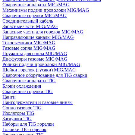
Сварочные аппараты MIG/MAG
Механизмы подачи проволоки MIG/MAG
Сварочные горелки MIG/MAG
Соединительный кабель
Запасные части MIG/MAG
Запасные части для горелок MIG/MAG
Направляющие каналы MIG/MAG
Токосъемники MIG/MAG
Газовые сопла MIG/MAG
Пружины для сопла MIG/MAG
Диффузоры газовые MIG/MAG
Ролики подачи проволоки MIG/MAG
Шейки горелок (гусаки) MIG/MAG
Сварочное оборудование для TIG сварки
Сварочные аппараты TIG
Блоки охлаждения
Сварочные горелки TIG
Цанги
Цангодержатели и газовые линзы
Сопло газовое TIG
Изоляторы TIG
Заглушки TIG
Наборы для TIG горелки
Головки TIG горелок
Запасные части TIG