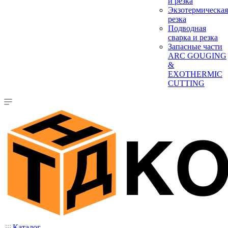
и резка
Экзотермическая
резка
Подводная
сварка и резка
Запасные части
ARC GOUGING
&
EXOTHERMIC
CUTTING
Каталог