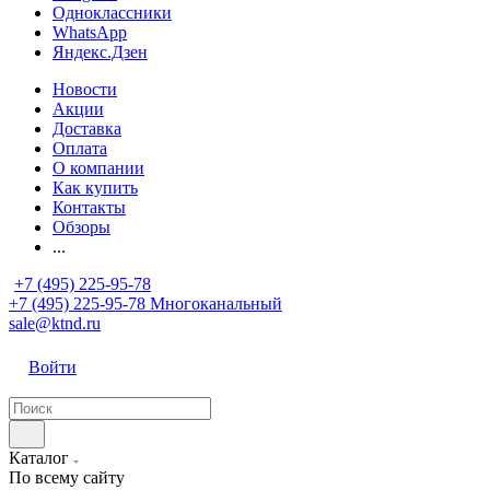
Одноклассники
WhatsApp
Яндекс.Дзен
Новости
Акции
Доставка
Оплата
О компании
Как купить
Контакты
Обзоры
...
+7 (495) 225-95-78
+7 (495) 225-95-78
Многоканальный
sale@ktnd.ru
Войти
Каталог
По всему сайту