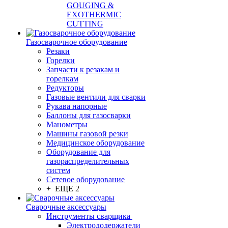
GOUGING &
EXOTHERMIC
CUTTING
Газосварочное оборудование
Резаки
Горелки
Запчасти к резакам и
горелкам
Редукторы
Газовые вентили для сварки
Рукава напорные
Баллоны для газосварки
Манометры
Машины газовой резки
Медицинское оборудование
Оборудование для
газораспределительных
систем
Сетевое оборудование
+ ЕЩЕ 2
Сварочные аксессуары
Инструменты сварщика
Электрододержатели