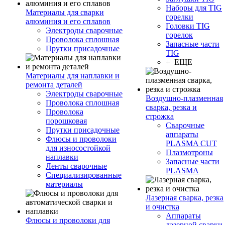
Наборы для TIG
Материалы для сварки
горелки
алюминия и его сплавов
Головки TIG
Электроды сварочные
горелок
Проволока сплошная
Запасные части
Прутки присадочные
TIG
+ ЕЩЕ
Материалы для наплавки и
ремонта деталей
Электроды сварочные
Воздушно-плазменная
Проволока сплошная
сварка, резка и
Проволока
строжка
порошковая
Сварочные
Прутки присадочные
аппараты
Флюсы и проволоки
PLASMA CUT
для износостойкой
Плазмотроны
наплавки
Запасные части
Ленты сварочные
PLASMA
Специализированные
материалы
Лазерная сварка, резка
и очистка
Аппараты
Флюсы и проволоки для
лазерной сварки