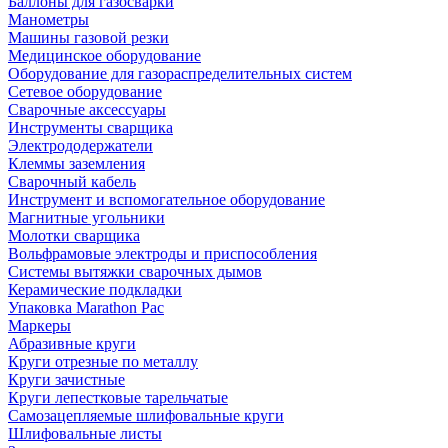
Баллоны для газосварки
Манометры
Машины газовой резки
Медицинское оборудование
Оборудование для газораспределительных систем
Сетевое оборудование
Сварочные аксессуары
Инструменты сварщика
Электрододержатели
Клеммы заземления
Сварочный кабель
Инструмент и вспомогательное оборудование
Магнитные угольники
Молотки сварщика
Вольфрамовые электроды и приспособления
Системы вытяжки сварочных дымов
Керамические подкладки
Упаковка Marathon Pac
Маркеры
Абразивные круги
Круги отрезные по металлу
Круги зачистные
Круги лепестковые тарельчатые
Самозацепляемые шлифовальные круги
Шлифовальные листы