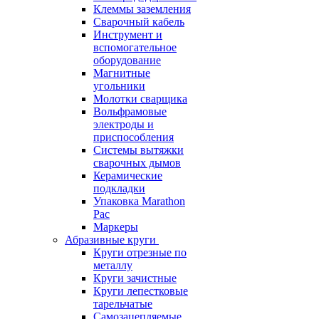
Клеммы заземления
Сварочный кабель
Инструмент и
вспомогательное
оборудование
Магнитные
угольники
Молотки сварщика
Вольфрамовые
электроды и
приспособления
Системы вытяжки
сварочных дымов
Керамические
подкладки
Упаковка Marathon
Pac
Маркеры
Абразивные круги
Круги отрезные по
металлу
Круги зачистные
Круги лепестковые
тарельчатые
Самозацепляемые