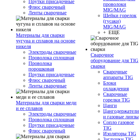
Прутки присадочные
проволоки
Флюс сварочный
MIG/MAG
Ленты сварочные
Шейки горелок
(гусаки)
MIG/MAG
+ ЕЩЕ
Материалы для сварки
чугуна и сплавов на основе
никеля
Электроды сварочные
Сварочное
Проволока сплошная
оборудование для TIG
Проволока
сварки
порошковая
Сварочные
Прутки присадочные
аппараты TIG
Флюс сварочный
Блоки
Ленты сварочные
охлаждения
Сварочные
горелки TIG
Материалы для сварки меди
Цанги
и ее сплавов
Цангодержатели
Электроды сварочные
и газовые линзы
Проволока сплошная
Сопло газовое
Прутки присадочные
TIG
Флюс сварочный
Изоляторы TIG
Заглушки TIG