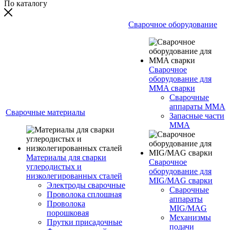
По каталогу
Сварочное оборудование
Сварочное
оборудование для
MMA сварки
Сварочные
аппараты MMA
Сварочные материалы
Запасные части
MMA
Материалы для сварки
Сварочное
углеродистых и
оборудование для
низколегированных сталей
MIG/MAG сварки
Электроды сварочные
Сварочные
Проволока сплошная
аппараты
Проволока
MIG/MAG
порошковая
Механизмы
Прутки присадочные
подачи