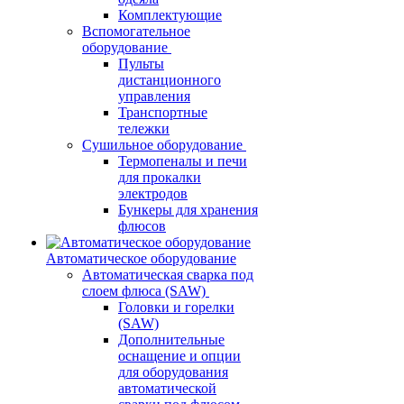
Комплектующие
Вспомогательное
оборудование
Пульты
дистанционного
управления
Транспортные
тележки
Сушильное оборудование
Термопеналы и печи
для прокалки
электродов
Бункеры для хранения
флюсов
Автоматическое оборудование
Автоматическая сварка под
слоем флюса (SAW)
Головки и горелки
(SAW)
Дополнительные
оснащение и опции
для оборудования
автоматической