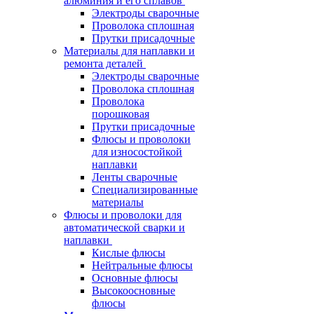
алюминия и его сплавов
Электроды сварочные
Проволока сплошная
Прутки присадочные
Материалы для наплавки и
ремонта деталей
Электроды сварочные
Проволока сплошная
Проволока
порошковая
Прутки присадочные
Флюсы и проволоки
для износостойкой
наплавки
Ленты сварочные
Специализированные
материалы
Флюсы и проволоки для
автоматической сварки и
наплавки
Кислые флюсы
Нейтральные флюсы
Основные флюсы
Высокоосновные
флюсы