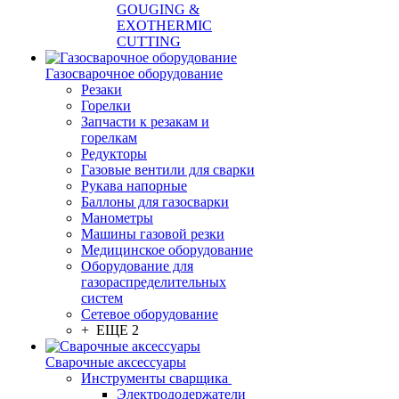
GOUGING &
EXOTHERMIC
CUTTING
Газосварочное оборудование
Резаки
Горелки
Запчасти к резакам и
горелкам
Редукторы
Газовые вентили для сварки
Рукава напорные
Баллоны для газосварки
Манометры
Машины газовой резки
Медицинское оборудование
Оборудование для
газораспределительных
систем
Сетевое оборудование
+ ЕЩЕ 2
Сварочные аксессуары
Инструменты сварщика
Электрододержатели