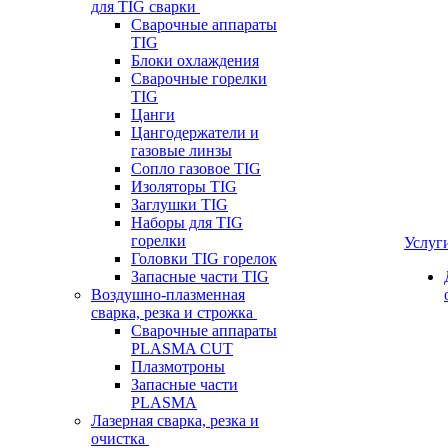
для TIG сварки
Сварочные аппараты
TIG
Блоки охлаждения
Сварочные горелки
TIG
Цанги
Цангодержатели и
газовые линзы
Сопло газовое TIG
Изоляторы TIG
Заглушки TIG
Наборы для TIG
горелки
Услуг
Головки TIG горелок
Запасные части TIG
Воздушно-плазменная
сварка, резка и строжка
Сварочные аппараты
PLASMA CUT
Плазмотроны
Запасные части
PLASMA
Лазерная сварка, резка и
очистка