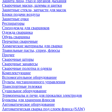
Защита лица, глаз и органов дыхания
Сварочные маски, шлемы и щитки
Защитные стекла, запчасти для масок
Блоки подачи воздуха
Защитные очки
Респираторы
Спецодежда для сварщиков
Одежда сварщика
Обувь сварщика
Перчатки сварочные
Химические материалы для сварки
Травильные пасты, спреи, флюсы
Прочее
Сварочные шторы
Сварочные занавесы
Сварочные полотна и одеяла
Комплектующие
Вспомогательное оборудование
Пульты дистанционного управления
Транспортные тележки
Сушильное оборудование
Термопеналы и печи для прокалки электродов
Бункеры для хранения флюсов
Автоматическое оборудование
Автоматическая сварка под слоем флюса (SAW)