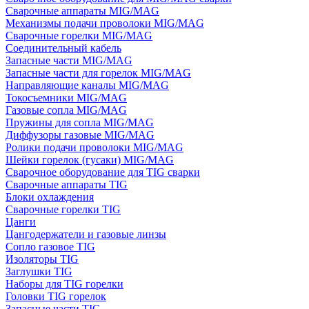
Сварочные аппараты MIG/MAG
Механизмы подачи проволоки MIG/MAG
Сварочные горелки MIG/MAG
Соединительный кабель
Запасные части MIG/MAG
Запасные части для горелок MIG/MAG
Направляющие каналы MIG/MAG
Токосъемники MIG/MAG
Газовые сопла MIG/MAG
Пружины для сопла MIG/MAG
Диффузоры газовые MIG/MAG
Ролики подачи проволоки MIG/MAG
Шейки горелок (гусаки) MIG/MAG
Сварочное оборудование для TIG сварки
Сварочные аппараты TIG
Блоки охлаждения
Сварочные горелки TIG
Цанги
Цангодержатели и газовые линзы
Сопло газовое TIG
Изоляторы TIG
Заглушки TIG
Наборы для TIG горелки
Головки TIG горелок
Запасные части TIG