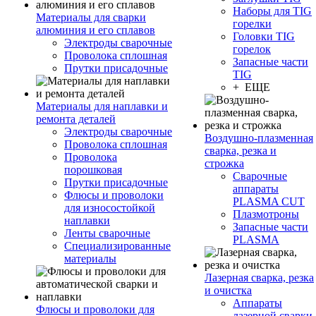
Наборы для TIG
Материалы для сварки
горелки
алюминия и его сплавов
Головки TIG
Электроды сварочные
горелок
Проволока сплошная
Запасные части
Прутки присадочные
TIG
+ ЕЩЕ
Материалы для наплавки и
ремонта деталей
Электроды сварочные
Воздушно-плазменная
Проволока сплошная
сварка, резка и
Проволока
строжка
порошковая
Сварочные
Прутки присадочные
аппараты
Флюсы и проволоки
PLASMA CUT
для износостойкой
Плазмотроны
наплавки
Запасные части
Ленты сварочные
PLASMA
Специализированные
материалы
Лазерная сварка, резка
и очистка
Аппараты
Флюсы и проволоки для
лазерной сварки