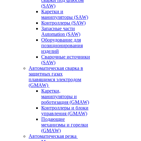
сварки под флюсом
(SAW)
Каретки и
манипуляторы (SAW)
Контроллеры (SAW)
Запасные части
Automation (SAW)
Оборудование для
позиционирования
изделий
Сварочные источники
(SAW)
Автоматическая сварка в
защитных газах
плавящимся электродом
(GMAW)
Каретки,
манипуляторы и
роботизация (GMAW)
Контроллеры и блоки
управления (GMAW)
Подающие
механизмы и горелки
(GMAW)
Автоматическая резка