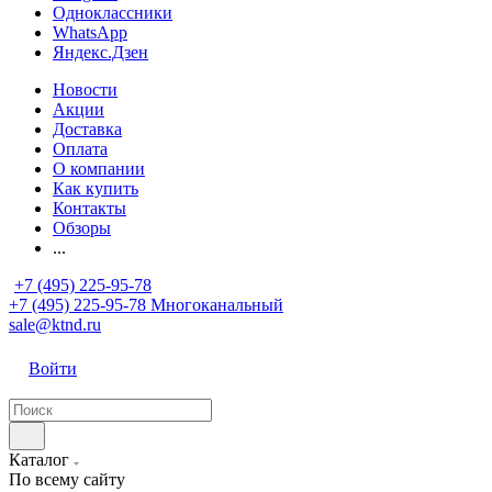
Одноклассники
WhatsApp
Яндекс.Дзен
Новости
Акции
Доставка
Оплата
О компании
Как купить
Контакты
Обзоры
...
+7 (495) 225-95-78
+7 (495) 225-95-78
Многоканальный
sale@ktnd.ru
Войти
Каталог
По всему сайту