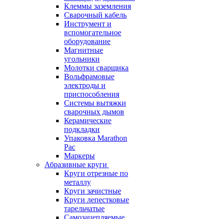
Клеммы заземления
Сварочный кабель
Инструмент и
вспомогательное
оборудование
Магнитные
угольники
Молотки сварщика
Вольфрамовые
электроды и
приспособления
Системы вытяжки
сварочных дымов
Керамические
подкладки
Упаковка Marathon
Pac
Маркеры
Абразивные круги
Круги отрезные по
металлу
Круги зачистные
Круги лепестковые
тарельчатые
Самозацепляемые