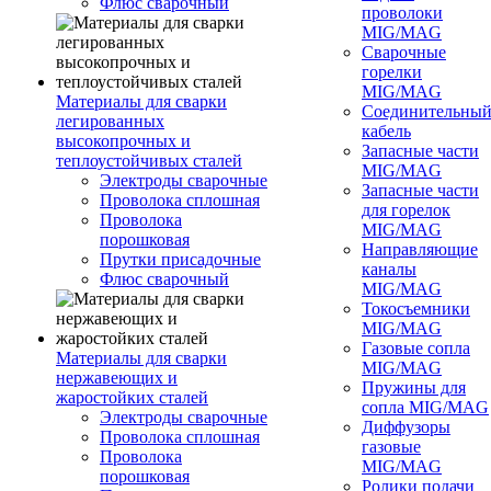
Флюс сварочный
проволоки
MIG/MAG
Сварочные
горелки
MIG/MAG
Материалы для сварки
Соединительны
легированных
кабель
высокопрочных и
Запасные части
теплоустойчивых сталей
MIG/MAG
Электроды сварочные
Запасные части
Проволока сплошная
для горелок
Проволока
MIG/MAG
порошковая
Направляющие
Прутки присадочные
каналы
Флюс сварочный
MIG/MAG
Токосъемники
MIG/MAG
Газовые сопла
Материалы для сварки
MIG/MAG
нержавеющих и
Пружины для
жаростойких сталей
сопла MIG/MAG
Электроды сварочные
Диффузоры
Проволока сплошная
газовые
Проволока
MIG/MAG
порошковая
Ролики подачи