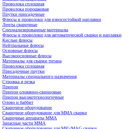
Проволока сплошная
Проволока порошковая
Прутки присадочные
Флюсы и проволоки для износостойкой наплавки
Ленты сварочные
Специализированные материалы
Флюсы и проволоки для автоматической сварки и наплавки
Кислые флюсы
Нейтральные флюсы
Основные флюсы
Высокоосновные флюсы
Материалы для сварки титана
Проволока сплошная
Присадочные прутки
Материалы специального назначения
Строжка и резка
Припои
Припои оловянно-свинцовые
Припои высокотехнологичные
Олово и баббит
Сварочное оборудование
Сварочное оборудование для MMA сварки
Сварочные аппараты MMA
Запасные части MMA
Сварочное оборудование для MIG/MAG сварки