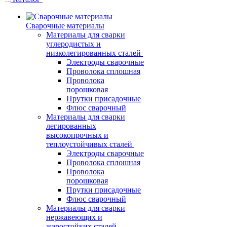
Сварочные материалы
Материалы для сварки
углеродистых и
низколегированных сталей
Электроды сварочные
Проволока сплошная
Проволока
порошковая
Прутки присадочные
Флюс сварочный
Материалы для сварки
легированных
высокопрочных и
теплоустойчивых сталей
Электроды сварочные
Проволока сплошная
Проволока
порошковая
Прутки присадочные
Флюс сварочный
Материалы для сварки
нержавеющих и
жаростойких сталей