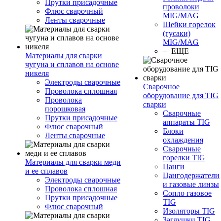
Прутки присадочные
проволоки
Флюс сварочный
MIG/MAG
Ленты сварочные
Шейки горелок
(гусаки)
MIG/MAG
+ ЕЩЕ
Материалы для сварки
чугуна и сплавов на основе
никеля
Электроды сварочные
Сварочное
Проволока сплошная
оборудование для TIG
Проволока
сварки
порошковая
Сварочные
Прутки присадочные
аппараты TIG
Флюс сварочный
Блоки
Ленты сварочные
охлаждения
Сварочные
горелки TIG
Материалы для сварки меди
Цанги
и ее сплавов
Цангодержатели
Электроды сварочные
и газовые линзы
Проволока сплошная
Сопло газовое
Прутки присадочные
TIG
Флюс сварочный
Изоляторы TIG
Заглушки TIG