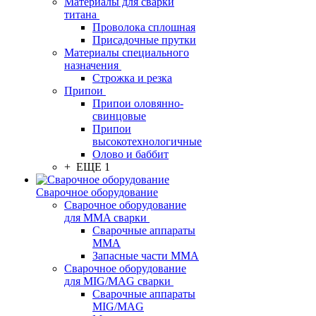
Материалы для сварки
титана
Проволока сплошная
Присадочные прутки
Материалы специального
назначения
Строжка и резка
Припои
Припои оловянно-
свинцовые
Припои
высокотехнологичные
Олово и баббит
+ ЕЩЕ 1
Сварочное оборудование
Сварочное оборудование
для MMA сварки
Сварочные аппараты
MMA
Запасные части MMA
Сварочное оборудование
для MIG/MAG сварки
Сварочные аппараты
MIG/MAG