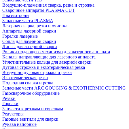
Воздушно-плазменная сварка, резка и строжка
Сварочные аппараты PLASMA CUT
Плазмотроны
Запасные части PLASMA
Лазерная сварка, резка и очистка
Аппараты лазерной сварки
Горелки лазерные
Сопла для лазерной сварки
Линзы для лазерной сварки
Ролики подающего механизма для лазерного аппарата
Каналы направляющие для лазерного аппарата
Уплотнительные кольца для лазерной сварки
Дуговая строжка и экзотермическая резка
Воздушно-дуговая строжка и резка
Экзотермическая резка
Подводная сварка и резка
Запасные части ARC GOUGING & EXOTHERMIC CUTTING
Газосварочное оборудование
Резаки
Горелки
Запчасти к резакам и горелкам
Редукторы
Газовые вентили для сварки
Рукава напорные