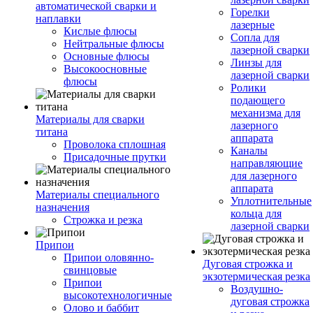
автоматической сварки и
Горелки
наплавки
лазерные
Кислые флюсы
Сопла для
Нейтральные флюсы
лазерной сварки
Основные флюсы
Линзы для
Высокоосновные
лазерной сварки
флюсы
Ролики
подающего
механизма для
Материалы для сварки
лазерного
титана
аппарата
Проволока сплошная
Каналы
Присадочные прутки
направляющие
для лазерного
аппарата
Материалы специального
Уплотнительные
назначения
кольца для
Строжка и резка
лазерной сварки
Припои
Припои оловянно-
Дуговая строжка и
свинцовые
экзотермическая резка
Припои
Воздушно-
высокотехнологичные
дуговая строжка
Олово и баббит