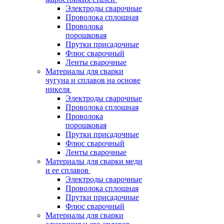
Электроды сварочные
Проволока сплошная
Проволока
порошковая
Прутки присадочные
Флюс сварочный
Ленты сварочные
Материалы для сварки
чугуна и сплавов на основе
никеля
Электроды сварочные
Проволока сплошная
Проволока
порошковая
Прутки присадочные
Флюс сварочный
Ленты сварочные
Материалы для сварки меди
и ее сплавов
Электроды сварочные
Проволока сплошная
Прутки присадочные
Флюс сварочный
Материалы для сварки