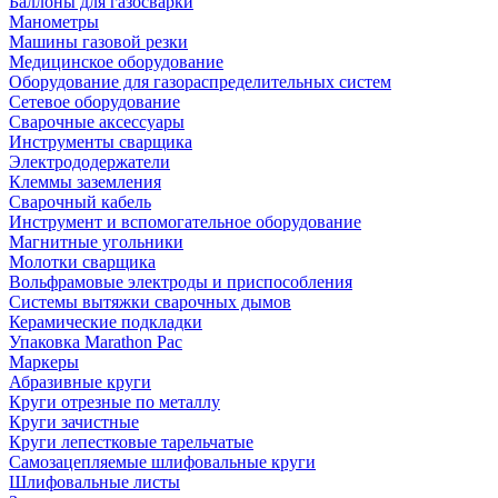
Баллоны для газосварки
Манометры
Машины газовой резки
Медицинское оборудование
Оборудование для газораспределительных систем
Сетевое оборудование
Сварочные аксессуары
Инструменты сварщика
Электрододержатели
Клеммы заземления
Сварочный кабель
Инструмент и вспомогательное оборудование
Магнитные угольники
Молотки сварщика
Вольфрамовые электроды и приспособления
Системы вытяжки сварочных дымов
Керамические подкладки
Упаковка Marathon Pac
Маркеры
Абразивные круги
Круги отрезные по металлу
Круги зачистные
Круги лепестковые тарельчатые
Самозацепляемые шлифовальные круги
Шлифовальные листы