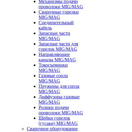
Механизмы подачи
проволоки MIG/MAG
Сварочные горелки
MIG/MAG
Соединительный
кабель
Запасные части
MIG/MAG
Запасные части для
горелок MIG/MAG
Направляющие
каналы MIG/MAG
Токосъемники
MIG/MAG
Газовые сопла
MIG/MAG
Пружины для сопла
MIG/MAG
Диффузоры газовые
MIG/MAG
Ролики подачи
проволоки MIG/MAG
Шейки горелок
(гусаки) MIG/MAG
Сварочное оборудование