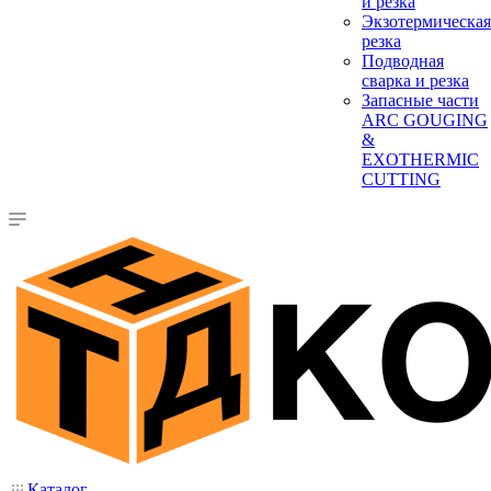
и резка
Экзотермическая
резка
Подводная
сварка и резка
Запасные части
ARC GOUGING
&
EXOTHERMIC
CUTTING
Каталог