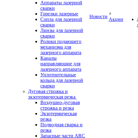
Аппараты лазерной
сварки
Горелки лазерные
Новости
Сопла для лазерной
Акции
сварки
Линзы для лазерной
сварки
Ролики подающего
механизма для
лазерного аппарата
Каналы
направляющие для
лазерного аппарата
Уплотнительные
кольца для лазерной
сварки
Дуговая строжка и
экзотермическая резка
Воздушно-дуговая
строжка и резка
Экзотермическая
резка
Подводная сварка и
резка
Запасные части ARC