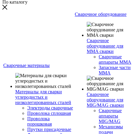
По каталогу
Сварочное оборудование
Сварочное
оборудование для
MMA сварки
Сварочные
аппараты MMA
Сварочные материалы
Запасные части
MMA
Материалы для сварки
Сварочное
углеродистых и
оборудование для
низколегированных сталей
MIG/MAG сварки
Электроды сварочные
Сварочные
Проволока сплошная
аппараты
Проволока
MIG/MAG
порошковая
Механизмы
Прутки присадочные
подачи