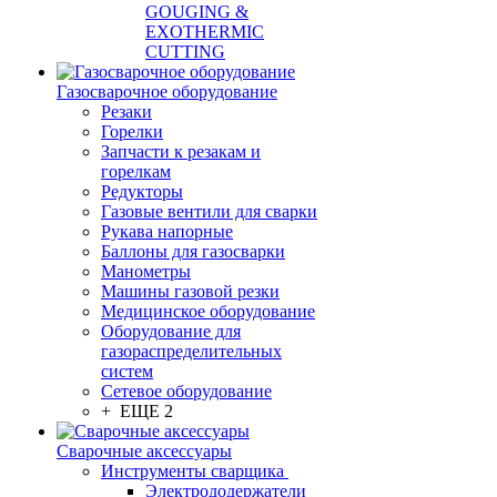
GOUGING &
EXOTHERMIC
CUTTING
Газосварочное оборудование
Резаки
Горелки
Запчасти к резакам и
горелкам
Редукторы
Газовые вентили для сварки
Рукава напорные
Баллоны для газосварки
Манометры
Машины газовой резки
Медицинское оборудование
Оборудование для
газораспределительных
систем
Сетевое оборудование
+ ЕЩЕ 2
Сварочные аксессуары
Инструменты сварщика
Электрододержатели