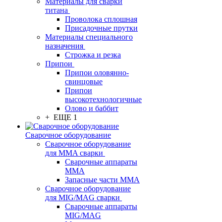
Материалы для сварки
титана
Проволока сплошная
Присадочные прутки
Материалы специального
назначения
Строжка и резка
Припои
Припои оловянно-
свинцовые
Припои
высокотехнологичные
Олово и баббит
+ ЕЩЕ 1
Сварочное оборудование
Сварочное оборудование
для MMA сварки
Сварочные аппараты
MMA
Запасные части MMA
Сварочное оборудование
для MIG/MAG сварки
Сварочные аппараты
MIG/MAG