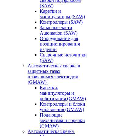
сварки под флюсом
(SAW)
Каретки и
манипуляторы (SAW)
Контроллеры (SAW)
Запасные части
Automation (SAW)
Оборудование для
позиционирования
изделий
Сварочные источники
(SAW)
Автоматическая сварка в
защитных газах
плавящимся электродом
(GMAW)
Каретки,
манипуляторы и
роботизация (GMAW)
Контроллеры и блоки
управления (GMAW)
Подающие
механизмы и горелки
(GMAW)
Автоматическая резка