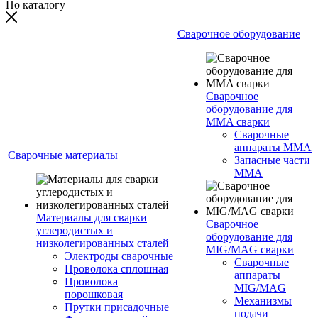
По каталогу
Сварочное оборудование
Сварочное
оборудование для
MMA сварки
Сварочные
аппараты MMA
Сварочные материалы
Запасные части
MMA
Материалы для сварки
Сварочное
углеродистых и
оборудование для
низколегированных сталей
MIG/MAG сварки
Электроды сварочные
Сварочные
Проволока сплошная
аппараты
Проволока
MIG/MAG
порошковая
Механизмы
Прутки присадочные
подачи