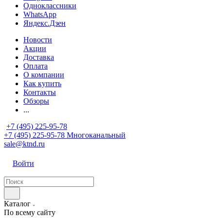
Одноклассники
WhatsApp
Яндекс.Дзен
Новости
Акции
Доставка
Оплата
О компании
Как купить
Контакты
Обзоры
...
+7 (495) 225-95-78
+7 (495) 225-95-78
Многоканальный
sale@ktnd.ru
Войти
Каталог
По всему сайту