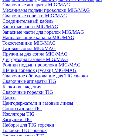
Сварочные аппараты MIG/MAG
Механизмы подачи проволоки MIG/MAG
Сварочные горелки MIG/MAG
Соединительный кабель
Запасные части MIG/MAG
Запасные части для горелок MIG/MAG
Направляющие каналы MIG/MAG
Токосъемники MIG/MAG
Газовые сопла MIG/MAG
Пружины для сопла MIG/MAG
Диффузоры газовые MIG/MAG
Ролики подачи проволоки MIG/MAG
Шейки горелок (гусаки) MIG/MAG
Сварочное оборудование для TIG сварки
Сварочные аппараты TIG
Блоки охлаждения
Сварочные горелки TIG
Цанги
Цангодержатели и газовые линзы
Сопло газовое TIG
Изоляторы TIG
Заглушки TIG
Наборы для TIG горелки
Головки TIG горелок
Запасные части TIG