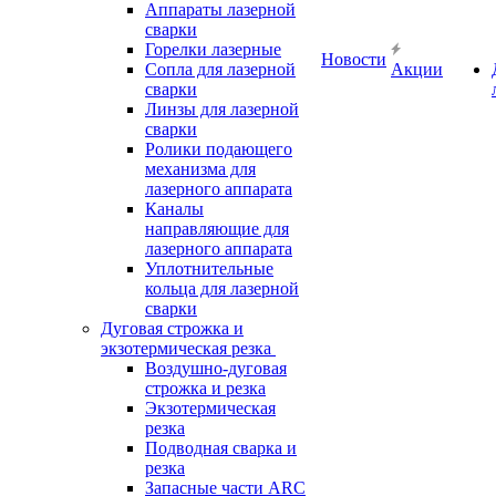
Аппараты лазерной
сварки
Горелки лазерные
Новости
Сопла для лазерной
Акции
сварки
Линзы для лазерной
сварки
Ролики подающего
механизма для
лазерного аппарата
Каналы
направляющие для
лазерного аппарата
Уплотнительные
кольца для лазерной
сварки
Дуговая строжка и
экзотермическая резка
Воздушно-дуговая
строжка и резка
Экзотермическая
резка
Подводная сварка и
резка
Запасные части ARC