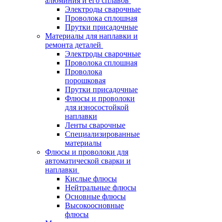
алюминия и его сплавов
Электроды сварочные
Проволока сплошная
Прутки присадочные
Материалы для наплавки и
ремонта деталей
Электроды сварочные
Проволока сплошная
Проволока
порошковая
Прутки присадочные
Флюсы и проволоки
для износостойкой
наплавки
Ленты сварочные
Специализированные
материалы
Флюсы и проволоки для
автоматической сварки и
наплавки
Кислые флюсы
Нейтральные флюсы
Основные флюсы
Высокоосновные
флюсы