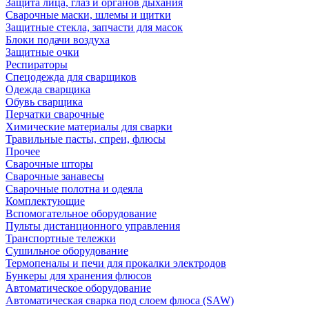
Защита лица, глаз и органов дыхания
Сварочные маски, шлемы и щитки
Защитные стекла, запчасти для масок
Блоки подачи воздуха
Защитные очки
Респираторы
Спецодежда для сварщиков
Одежда сварщика
Обувь сварщика
Перчатки сварочные
Химические материалы для сварки
Травильные пасты, спреи, флюсы
Прочее
Сварочные шторы
Сварочные занавесы
Сварочные полотна и одеяла
Комплектующие
Вспомогательное оборудование
Пульты дистанционного управления
Транспортные тележки
Сушильное оборудование
Термопеналы и печи для прокалки электродов
Бункеры для хранения флюсов
Автоматическое оборудование
Автоматическая сварка под слоем флюса (SAW)