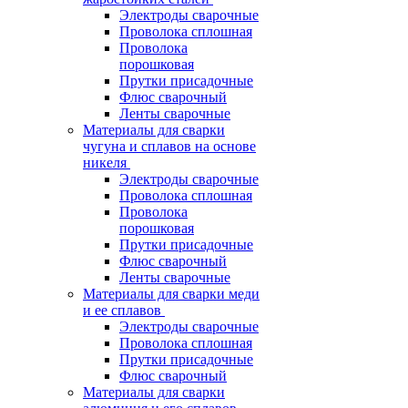
Электроды сварочные
Проволока сплошная
Проволока
порошковая
Прутки присадочные
Флюс сварочный
Ленты сварочные
Материалы для сварки
чугуна и сплавов на основе
никеля
Электроды сварочные
Проволока сплошная
Проволока
порошковая
Прутки присадочные
Флюс сварочный
Ленты сварочные
Материалы для сварки меди
и ее сплавов
Электроды сварочные
Проволока сплошная
Прутки присадочные
Флюс сварочный
Материалы для сварки