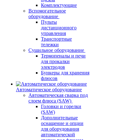
Комплектующие
Вспомогательное
оборудование
Пульты
дистанционного
управления
Транспортные
тележки
Сушильное оборудование
Термопеналы и печи
для прокалки
электродов
Бункеры для хранения
флюсов
Автоматическое оборудование
Автоматическая сварка под
слоем флюса (SAW)
Головки и горелки
(SAW)
Дополнительные
оснащение и опции
для оборудования
автоматической