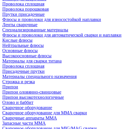
Проволока сплошная
Проволока порошковая
Прутки присадочные
Флюсы и проволоки для износостойкой наплавки
Ленты сварочные
Специализированные материалы
Флюсы и проволоки для автоматической сварки и наплавки
Кислые флюсы
Нейтральные флюсы
Основные флюсы
Высокоосновные флюсы
Материалы для сварки титана
Проволока сплошная
Присадочные прутки
Материалы специального назначения
Строжка и резка
Припои
Припои оловянно-свинцовые
Припои высокотехнологичные
Олово и баббит
Сварочное оборудование
Сварочное оборудование для MMA сварки
Сварочные аппараты MMA
Запасные части MMA
Сварочное оборудование для MIG/MAG сварки