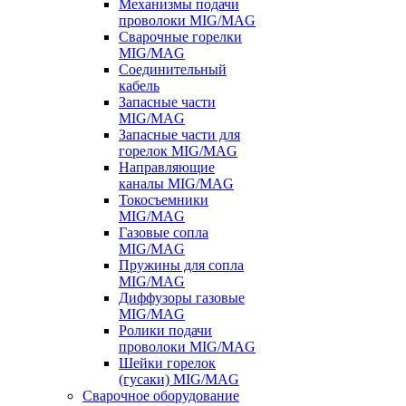
Механизмы подачи
проволоки MIG/MAG
Сварочные горелки
MIG/MAG
Соединительный
кабель
Запасные части
MIG/MAG
Запасные части для
горелок MIG/MAG
Направляющие
каналы MIG/MAG
Токосъемники
MIG/MAG
Газовые сопла
MIG/MAG
Пружины для сопла
MIG/MAG
Диффузоры газовые
MIG/MAG
Ролики подачи
проволоки MIG/MAG
Шейки горелок
(гусаки) MIG/MAG
Сварочное оборудование