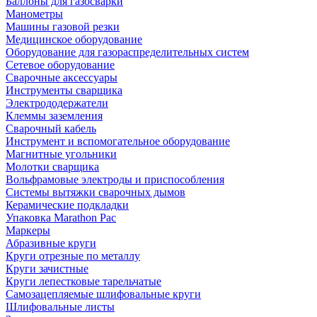
Баллоны для газосварки
Манометры
Машины газовой резки
Медицинское оборудование
Оборудование для газораспределительных систем
Сетевое оборудование
Сварочные аксессуары
Инструменты сварщика
Электрододержатели
Клеммы заземления
Сварочный кабель
Инструмент и вспомогательное оборудование
Магнитные угольники
Молотки сварщика
Вольфрамовые электроды и приспособления
Системы вытяжки сварочных дымов
Керамические подкладки
Упаковка Marathon Pac
Маркеры
Абразивные круги
Круги отрезные по металлу
Круги зачистные
Круги лепестковые тарельчатые
Самозацепляемые шлифовальные круги
Шлифовальные листы