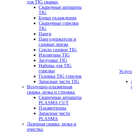
для TIG сварки
Сварочные аппараты
TIG
Блоки охлаждения
Сварочные горелки
TIG
Цанги
Цангодержатели и
газовые линзы
Сопло газовое TIG
Изоляторы TIG
Заглушки TIG
Наборы для TIG
горелки
Услуг
Головки TIG горелок
Запасные части TIG
Воздушно-плазменная
сварка, резка и строжка
Сварочные аппараты
PLASMA CUT
Плазмотроны
Запасные части
PLASMA
Лазерная сварка, резка и
очистка