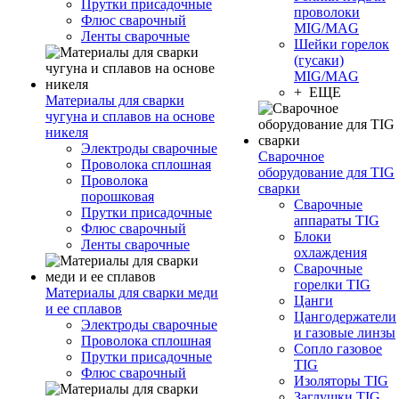
Прутки присадочные
проволоки
Флюс сварочный
MIG/MAG
Ленты сварочные
Шейки горелок
(гусаки)
MIG/MAG
+ ЕЩЕ
Материалы для сварки
чугуна и сплавов на основе
никеля
Электроды сварочные
Сварочное
Проволока сплошная
оборудование для TIG
Проволока
сварки
порошковая
Сварочные
Прутки присадочные
аппараты TIG
Флюс сварочный
Блоки
Ленты сварочные
охлаждения
Сварочные
горелки TIG
Материалы для сварки меди
Цанги
и ее сплавов
Цангодержатели
Электроды сварочные
и газовые линзы
Проволока сплошная
Сопло газовое
Прутки присадочные
TIG
Флюс сварочный
Изоляторы TIG
Заглушки TIG