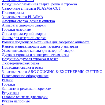
Воздушно-плазменная сварка, резка и строжка
Сварочные аппараты PLASMA CUT
Плазмотроны
Запасные части PLASMA
Лазерная сварка, резка и очистка
Аппараты лазерной сварки
Горелки лазерные
Сопла для лазерной сварки
Линзы для лазерной сварки
Ролики подающего механизма для лазерного аппарата
Каналы направляющие для лазерного аппарата
Уплотнительные кольца для лазерной сварки
Дуговая строжка и экзотермическая резка
Воздушно-дуговая строжка и резка
Экзотермическая резка
Подводная сварка и резка
Запасные части ARC GOUGING & EXOTHERMIC CUTTING
Газосварочное оборудование
Резаки
Горелки
Запчасти к резакам и горелкам
Редукторы
Газовые вентили для сварки
Рукава напорные