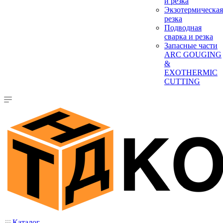
и резка
Экзотермическая
резка
Подводная
сварка и резка
Запасные части
ARC GOUGING
&
EXOTHERMIC
CUTTING
Каталог