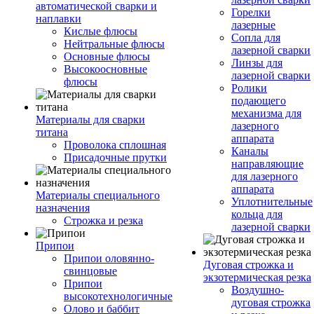
автоматической сварки и
Горелки
наплавки
лазерные
Кислые флюсы
Сопла для
Нейтральные флюсы
лазерной сварки
Основные флюсы
Линзы для
Высокоосновные
лазерной сварки
флюсы
Ролики
подающего
механизма для
Материалы для сварки
лазерного
титана
аппарата
Проволока сплошная
Каналы
Присадочные прутки
направляющие
для лазерного
аппарата
Материалы специального
Уплотнительные
назначения
кольца для
Строжка и резка
лазерной сварки
Припои
Припои оловянно-
Дуговая строжка и
свинцовые
экзотермическая резка
Припои
Воздушно-
высокотехнологичные
дуговая строжка
Олово и баббит