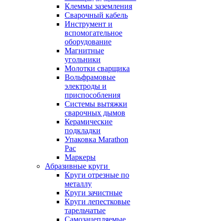
Клеммы заземления
Сварочный кабель
Инструмент и
вспомогательное
оборудование
Магнитные
угольники
Молотки сварщика
Вольфрамовые
электроды и
приспособления
Системы вытяжки
сварочных дымов
Керамические
подкладки
Упаковка Marathon
Pac
Маркеры
Абразивные круги
Круги отрезные по
металлу
Круги зачистные
Круги лепестковые
тарельчатые
Самозацепляемые