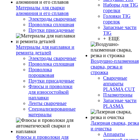
Наборы для TIG
Материалы для сварки
горелки
алюминия и его сплавов
Головки TIG
Электроды сварочные
горелок
Проволока сплошная
Запасные части
Прутки присадочные
TIG
+ ЕЩЕ
Материалы для наплавки и
ремонта деталей
Электроды сварочные
Воздушно-плазменная
Проволока сплошная
сварка, резка и
Проволока
строжка
порошковая
Сварочные
Прутки присадочные
аппараты
Флюсы и проволоки
PLASMA CUT
для износостойкой
Плазмотроны
наплавки
Запасные части
Ленты сварочные
PLASMA
Специализированные
материалы
Лазерная сварка, резка
и очистка
Аппараты
Флюсы и проволоки для
лазерной сварки