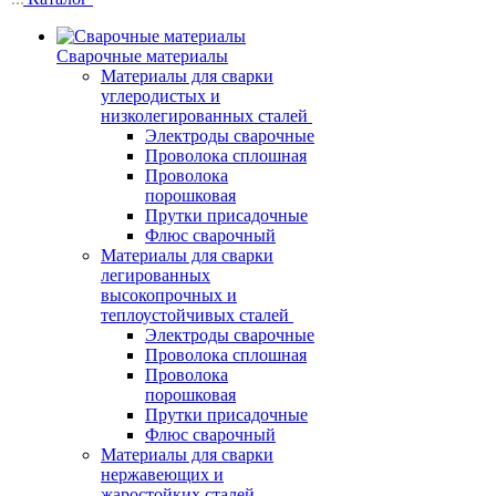
Сварочные материалы
Материалы для сварки
углеродистых и
низколегированных сталей
Электроды сварочные
Проволока сплошная
Проволока
порошковая
Прутки присадочные
Флюс сварочный
Материалы для сварки
легированных
высокопрочных и
теплоустойчивых сталей
Электроды сварочные
Проволока сплошная
Проволока
порошковая
Прутки присадочные
Флюс сварочный
Материалы для сварки
нержавеющих и
жаростойких сталей