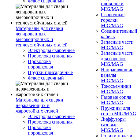
Флюс сварочный
проволоки
MIG/MAG
Сварочные
горелки
MIG/MAG
Материалы для сварки
Соединительны
легированных
кабель
высокопрочных и
Запасные части
теплоустойчивых сталей
MIG/MAG
Электроды сварочные
Запасные части
Проволока сплошная
для горелок
Проволока
MIG/MAG
порошковая
Направляющие
Прутки присадочные
каналы
Флюс сварочный
MIG/MAG
Токосъемники
MIG/MAG
Газовые сопла
Материалы для сварки
MIG/MAG
нержавеющих и
Пружины для
жаростойких сталей
сопла MIG/MAG
Электроды сварочные
Диффузоры
Проволока сплошная
газовые
Проволока
MIG/MAG
порошковая
Ролики подачи