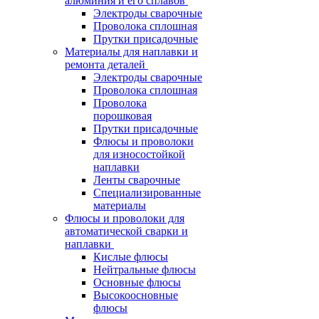
алюминия и его сплавов
Электроды сварочные
Проволока сплошная
Прутки присадочные
Материалы для наплавки и
ремонта деталей
Электроды сварочные
Проволока сплошная
Проволока
порошковая
Прутки присадочные
Флюсы и проволоки
для износостойкой
наплавки
Ленты сварочные
Специализированные
материалы
Флюсы и проволоки для
автоматической сварки и
наплавки
Кислые флюсы
Нейтральные флюсы
Основные флюсы
Высокоосновные
флюсы