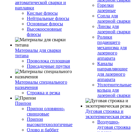
автоматической сварки и
Горелки
наплавки
лазерные
Кислые флюсы
Сопла для
Нейтральные флюсы
лазерной сварки
Основные флюсы
Линзы для
Высокоосновные
лазерной сварки
флюсы
Ролики
подающего
механизма для
Материалы для сварки
лазерного
титана
аппарата
Проволока сплошная
Каналы
Присадочные прутки
направляющие
для лазерного
аппарата
Материалы специального
Уплотнительные
назначения
кольца для
Строжка и резка
лазерной сварки
Припои
Припои оловянно-
Дуговая строжка и
свинцовые
экзотермическая резка
Припои
Воздушно-
высокотехнологичные
дуговая строжка
Олово и баббит