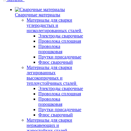
Сварочные материалы
Материалы для сварки
углеродистых и
низколегированных сталей
Электроды сварочные
Проволока сплошная
Проволока
порошковая
Прутки присадочные
Флюс сварочный
Материалы для сварки
легированных
высокопрочных и
теплоустойчивых сталей
Электроды сварочные
Проволока сплошная
Проволока
порошковая
Прутки присадочные
Флюс сварочный
Материалы для сварки
нержавеющих и
жаростойких сталей