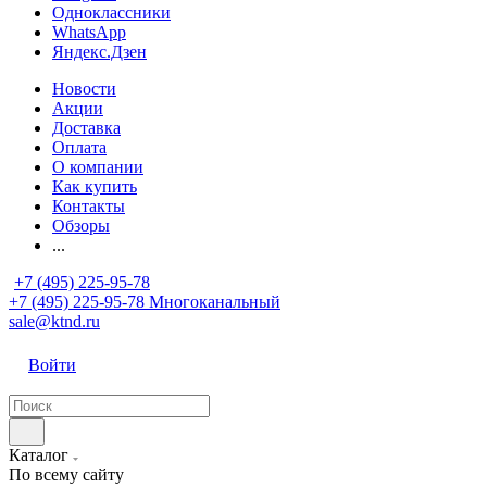
Одноклассники
WhatsApp
Яндекс.Дзен
Новости
Акции
Доставка
Оплата
О компании
Как купить
Контакты
Обзоры
...
+7 (495) 225-95-78
+7 (495) 225-95-78
Многоканальный
sale@ktnd.ru
Войти
Каталог
По всему сайту