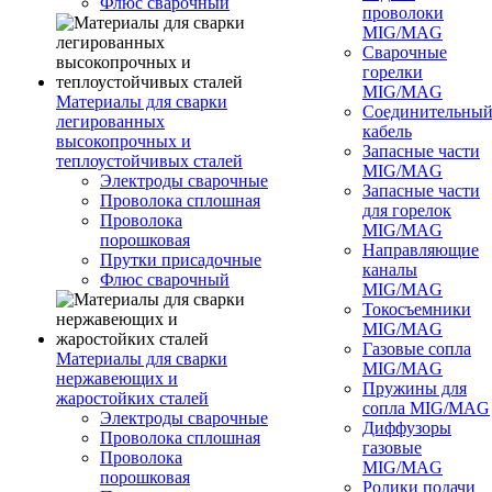
Флюс сварочный
проволоки
MIG/MAG
Сварочные
горелки
MIG/MAG
Материалы для сварки
Соединительны
легированных
кабель
высокопрочных и
Запасные части
теплоустойчивых сталей
MIG/MAG
Электроды сварочные
Запасные части
Проволока сплошная
для горелок
Проволока
MIG/MAG
порошковая
Направляющие
Прутки присадочные
каналы
Флюс сварочный
MIG/MAG
Токосъемники
MIG/MAG
Газовые сопла
Материалы для сварки
MIG/MAG
нержавеющих и
Пружины для
жаростойких сталей
сопла MIG/MAG
Электроды сварочные
Диффузоры
Проволока сплошная
газовые
Проволока
MIG/MAG
порошковая
Ролики подачи