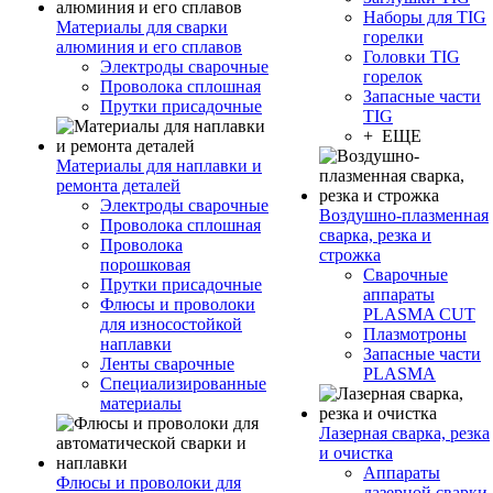
Наборы для TIG
Материалы для сварки
горелки
алюминия и его сплавов
Головки TIG
Электроды сварочные
горелок
Проволока сплошная
Запасные части
Прутки присадочные
TIG
+ ЕЩЕ
Материалы для наплавки и
ремонта деталей
Электроды сварочные
Воздушно-плазменная
Проволока сплошная
сварка, резка и
Проволока
строжка
порошковая
Сварочные
Прутки присадочные
аппараты
Флюсы и проволоки
PLASMA CUT
для износостойкой
Плазмотроны
наплавки
Запасные части
Ленты сварочные
PLASMA
Специализированные
материалы
Лазерная сварка, резка
и очистка
Аппараты
Флюсы и проволоки для
лазерной сварки