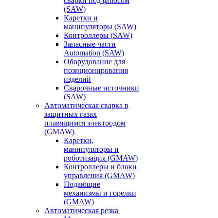
сварки под флюсом
(SAW)
Каретки и
манипуляторы (SAW)
Контроллеры (SAW)
Запасные части
Automation (SAW)
Оборудование для
позиционирования
изделий
Сварочные источники
(SAW)
Автоматическая сварка в
защитных газах
плавящимся электродом
(GMAW)
Каретки,
манипуляторы и
роботизация (GMAW)
Контроллеры и блоки
управления (GMAW)
Подающие
механизмы и горелки
(GMAW)
Автоматическая резка