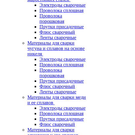
Электроды сварочные
Проволока сплошная
Проволока
порошковая
Прутки присадочные
Флюс сварочный
Ленты сварочные
Материалы для сварки
чугуна и сплавов на основе
никеля
Электроды сварочные
Проволока сплошная
Проволока
порошковая
Прутки присадочные
Флюс сварочный
Ленты сварочные
Материалы для сварки меди
и ее сплавов
Электроды сварочные
Проволока сплошная
Прутки присадочные
Флюс сварочный
Материалы для сварки