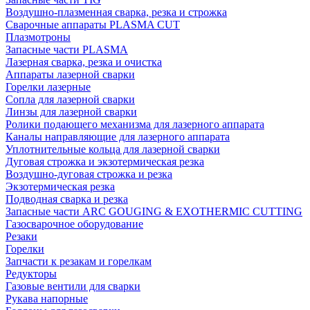
Воздушно-плазменная сварка, резка и строжка
Сварочные аппараты PLASMA CUT
Плазмотроны
Запасные части PLASMA
Лазерная сварка, резка и очистка
Аппараты лазерной сварки
Горелки лазерные
Сопла для лазерной сварки
Линзы для лазерной сварки
Ролики подающего механизма для лазерного аппарата
Каналы направляющие для лазерного аппарата
Уплотнительные кольца для лазерной сварки
Дуговая строжка и экзотермическая резка
Воздушно-дуговая строжка и резка
Экзотермическая резка
Подводная сварка и резка
Запасные части ARC GOUGING & EXOTHERMIC CUTTING
Газосварочное оборудование
Резаки
Горелки
Запчасти к резакам и горелкам
Редукторы
Газовые вентили для сварки
Рукава напорные