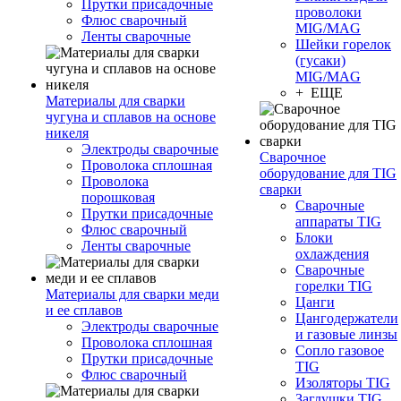
Прутки присадочные
проволоки
Флюс сварочный
MIG/MAG
Ленты сварочные
Шейки горелок
(гусаки)
MIG/MAG
+ ЕЩЕ
Материалы для сварки
чугуна и сплавов на основе
никеля
Электроды сварочные
Сварочное
Проволока сплошная
оборудование для TIG
Проволока
сварки
порошковая
Сварочные
Прутки присадочные
аппараты TIG
Флюс сварочный
Блоки
Ленты сварочные
охлаждения
Сварочные
горелки TIG
Материалы для сварки меди
Цанги
и ее сплавов
Цангодержатели
Электроды сварочные
и газовые линзы
Проволока сплошная
Сопло газовое
Прутки присадочные
TIG
Флюс сварочный
Изоляторы TIG
Заглушки TIG