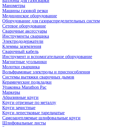
Баллоны для газосварки
Манометры
Машины газовой резки
Медицинское оборудование
Оборудование для газораспределительных систем
Сетевое оборудование
Сварочные аксессуары
Инструменты сварщика
Электрододержатели
Клеммы заземления
Сварочный кабель
Инструмент и вспомогательное оборудование
Магнитные угольники
Молотки сварщика
Вольфрамовые электроды и приспособления
Системы вытяжки сварочных дымов
Керамические подкладки
Упаковка Marathon Pac
Маркеры
Абразивные круги
Круги отрезные по металлу
Круги зачистные
Круги лепестковые тарельчатые
Самозацепляемые шлифовальные круги
Шлифовальные листы