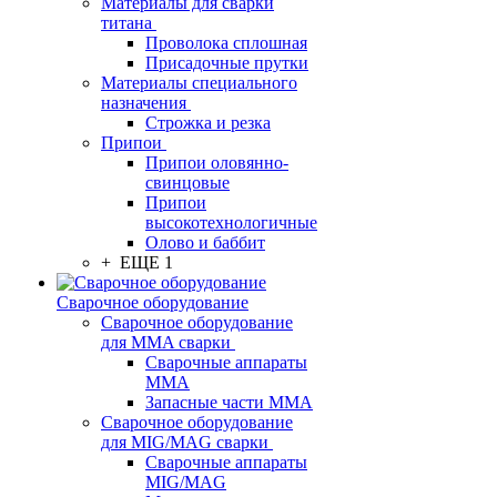
Материалы для сварки
титана
Проволока сплошная
Присадочные прутки
Материалы специального
назначения
Строжка и резка
Припои
Припои оловянно-
свинцовые
Припои
высокотехнологичные
Олово и баббит
+ ЕЩЕ 1
Сварочное оборудование
Сварочное оборудование
для MMA сварки
Сварочные аппараты
MMA
Запасные части MMA
Сварочное оборудование
для MIG/MAG сварки
Сварочные аппараты
MIG/MAG