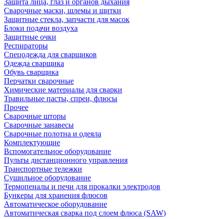
Защита лица, глаз и органов дыхания
Сварочные маски, шлемы и щитки
Защитные стекла, запчасти для масок
Блоки подачи воздуха
Защитные очки
Респираторы
Спецодежда для сварщиков
Одежда сварщика
Обувь сварщика
Перчатки сварочные
Химические материалы для сварки
Травильные пасты, спреи, флюсы
Прочее
Сварочные шторы
Сварочные занавесы
Сварочные полотна и одеяла
Комплектующие
Вспомогательное оборудование
Пульты дистанционного управления
Транспортные тележки
Сушильное оборудование
Термопеналы и печи для прокалки электродов
Бункеры для хранения флюсов
Автоматическое оборудование
Автоматическая сварка под слоем флюса (SAW)