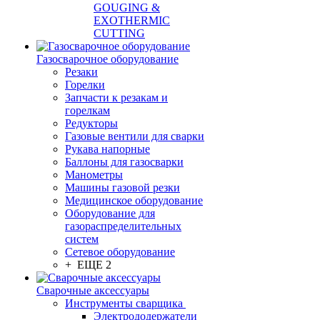
GOUGING &
EXOTHERMIC
CUTTING
Газосварочное оборудование
Резаки
Горелки
Запчасти к резакам и
горелкам
Редукторы
Газовые вентили для сварки
Рукава напорные
Баллоны для газосварки
Манометры
Машины газовой резки
Медицинское оборудование
Оборудование для
газораспределительных
систем
Сетевое оборудование
+ ЕЩЕ 2
Сварочные аксессуары
Инструменты сварщика
Электрододержатели