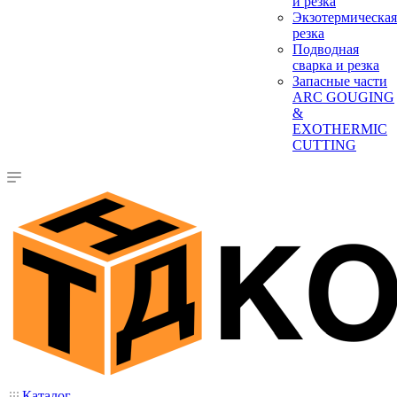
и резка
Экзотермическая
резка
Подводная
сварка и резка
Запасные части
ARC GOUGING
&
EXOTHERMIC
CUTTING
Каталог