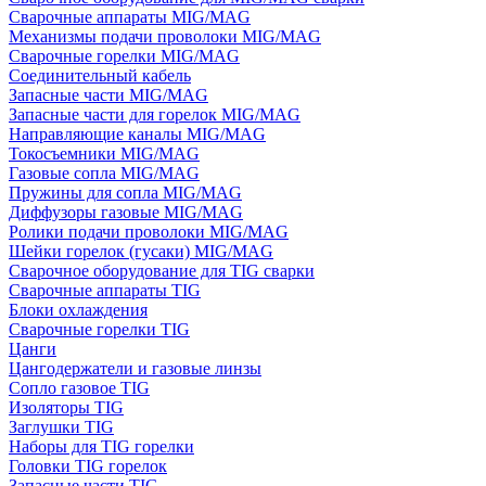
Сварочные аппараты MIG/MAG
Механизмы подачи проволоки MIG/MAG
Сварочные горелки MIG/MAG
Соединительный кабель
Запасные части MIG/MAG
Запасные части для горелок MIG/MAG
Направляющие каналы MIG/MAG
Токосъемники MIG/MAG
Газовые сопла MIG/MAG
Пружины для сопла MIG/MAG
Диффузоры газовые MIG/MAG
Ролики подачи проволоки MIG/MAG
Шейки горелок (гусаки) MIG/MAG
Сварочное оборудование для TIG сварки
Сварочные аппараты TIG
Блоки охлаждения
Сварочные горелки TIG
Цанги
Цангодержатели и газовые линзы
Сопло газовое TIG
Изоляторы TIG
Заглушки TIG
Наборы для TIG горелки
Головки TIG горелок
Запасные части TIG