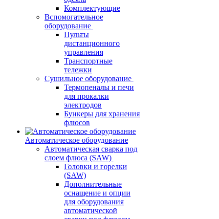
Комплектующие
Вспомогательное
оборудование
Пульты
дистанционного
управления
Транспортные
тележки
Сушильное оборудование
Термопеналы и печи
для прокалки
электродов
Бункеры для хранения
флюсов
Автоматическое оборудование
Автоматическая сварка под
слоем флюса (SAW)
Головки и горелки
(SAW)
Дополнительные
оснащение и опции
для оборудования
автоматической