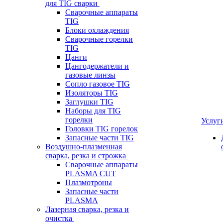
для TIG сварки
Сварочные аппараты
TIG
Блоки охлаждения
Сварочные горелки
TIG
Цанги
Цангодержатели и
газовые линзы
Сопло газовое TIG
Изоляторы TIG
Заглушки TIG
Наборы для TIG
горелки
Услуг
Головки TIG горелок
Запасные части TIG
Воздушно-плазменная
сварка, резка и строжка
Сварочные аппараты
PLASMA CUT
Плазмотроны
Запасные части
PLASMA
Лазерная сварка, резка и
очистка