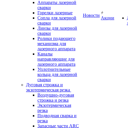
Аппараты лазерной
сварки
Горелки лазерные
Новости
Сопла для лазерной
Акции
сварки
Линзы для лазерной
сварки
Ролики подающего
механизма для
лазерного аппарата
Каналы
направляющие для
лазерного аппарата
Уплотнительные
кольца для лазерной
сварки
Дуговая строжка и
экзотермическая резка
Воздушно-дуговая
строжка и резка
Экзотермическая
резка
Подводная сварка и
резка
Запасные части ARC