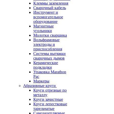
Клеммы заземления
Сварочный кабель
Инструмент и
вспомогательное
оборудование
Магнитные
угольники
Молотки сварщика
Вольфрамовые
электроды и
приспособления
Системы вытяжки
сварочных дымов
Керамические
подкладки
Упаковка Marathon
Pac
Маркеры
Абразивные круги
Круги отрезные по
металлу
Круги зачистные
Круги лепестковые
тарельчатые
Самозацепляемые