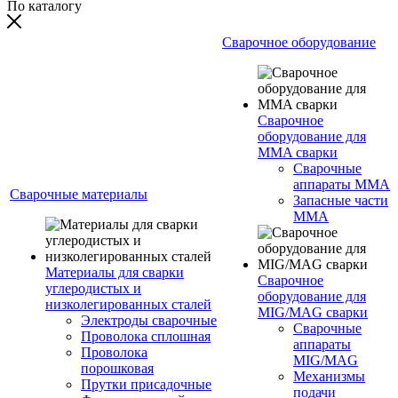
По каталогу
Сварочное оборудование
Сварочное
оборудование для
MMA сварки
Сварочные
аппараты MMA
Сварочные материалы
Запасные части
MMA
Материалы для сварки
Сварочное
углеродистых и
оборудование для
низколегированных сталей
MIG/MAG сварки
Электроды сварочные
Сварочные
Проволока сплошная
аппараты
Проволока
MIG/MAG
порошковая
Механизмы
Прутки присадочные
подачи