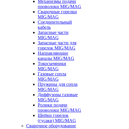
Механизмы подачи
проволоки MIG/MAG
Сварочные горелки
MIG/MAG
Соединительный
кабель
Запасные части
MIG/MAG
Запасные части для
горелок MIG/MAG
Направляющие
каналы MIG/MAG
Токосъемники
MIG/MAG
Газовые сопла
MIG/MAG
Пружины для сопла
MIG/MAG
Диффузоры газовые
MIG/MAG
Ролики подачи
проволоки MIG/MAG
Шейки горелок
(гусаки) MIG/MAG
Сварочное оборудование