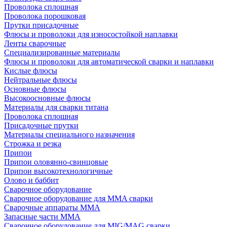
Проволока сплошная
Проволока порошковая
Прутки присадочные
Флюсы и проволоки для износостойкой наплавки
Ленты сварочные
Специализированные материалы
Флюсы и проволоки для автоматической сварки и наплавки
Кислые флюсы
Нейтральные флюсы
Основные флюсы
Высокоосновные флюсы
Материалы для сварки титана
Проволока сплошная
Присадочные прутки
Материалы специального назначения
Строжка и резка
Припои
Припои оловянно-свинцовые
Припои высокотехнологичные
Олово и баббит
Сварочное оборудование
Сварочное оборудование для MMA сварки
Сварочные аппараты MMA
Запасные части MMA
Сварочное оборудование для MIG/MAG сварки