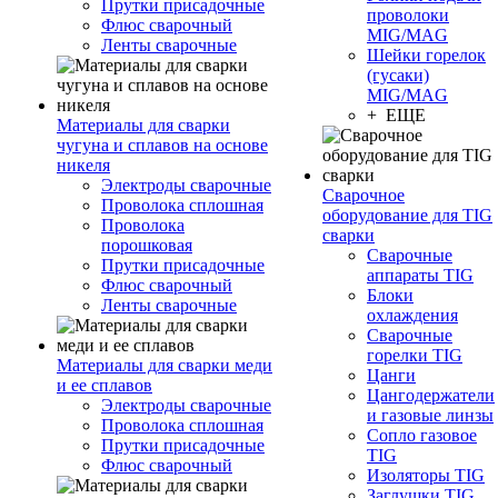
Прутки присадочные
проволоки
Флюс сварочный
MIG/MAG
Ленты сварочные
Шейки горелок
(гусаки)
MIG/MAG
+ ЕЩЕ
Материалы для сварки
чугуна и сплавов на основе
никеля
Электроды сварочные
Сварочное
Проволока сплошная
оборудование для TIG
Проволока
сварки
порошковая
Сварочные
Прутки присадочные
аппараты TIG
Флюс сварочный
Блоки
Ленты сварочные
охлаждения
Сварочные
горелки TIG
Материалы для сварки меди
Цанги
и ее сплавов
Цангодержатели
Электроды сварочные
и газовые линзы
Проволока сплошная
Сопло газовое
Прутки присадочные
TIG
Флюс сварочный
Изоляторы TIG
Заглушки TIG