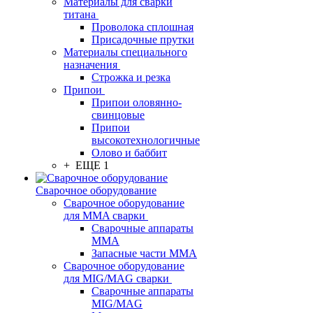
Материалы для сварки
титана
Проволока сплошная
Присадочные прутки
Материалы специального
назначения
Строжка и резка
Припои
Припои оловянно-
свинцовые
Припои
высокотехнологичные
Олово и баббит
+ ЕЩЕ 1
Сварочное оборудование
Сварочное оборудование
для MMA сварки
Сварочные аппараты
MMA
Запасные части MMA
Сварочное оборудование
для MIG/MAG сварки
Сварочные аппараты
MIG/MAG