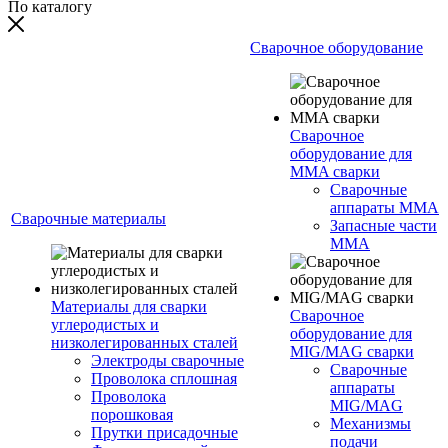
По каталогу
Сварочное оборудование
Сварочное
оборудование для
MMA сварки
Сварочные
аппараты MMA
Сварочные материалы
Запасные части
MMA
Материалы для сварки
Сварочное
углеродистых и
оборудование для
низколегированных сталей
MIG/MAG сварки
Электроды сварочные
Сварочные
Проволока сплошная
аппараты
Проволока
MIG/MAG
порошковая
Механизмы
Прутки присадочные
подачи