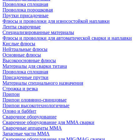
Проволока сплошная
Проволока порошковая
Прутки присадочные
Флюсы и проволоки для износостойкой наплавки
Ленты сварочные
Специализированные материалы
Флюсы и проволоки для автоматической сварки и наплавки
Кислые флюсы
Нейтральные флюсы
Основные флюсы
Высокоосновные флюсы
Материалы для сварки титана
Проволока сплошная
Присадочные прутки
Материалы специального назначения
Строжка и резка
Припои
Припои оловянно-свинцовые
Припои высокотехнологичные
Олово и баббит
Сварочное оборудование
Сварочное оборудование для MMA сварки
Сварочные аппараты MMA
Запасные части MMA
Сварочное оборудование для MIG/MAG сварки