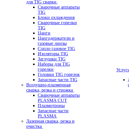
для TIG сварки
Сварочные аппараты
TIG
Блоки охлаждения
Сварочные горелки
TIG
Цанги
Цангодержатели и
газовые линзы
Сопло газовое TIG
Изоляторы TIG
Заглушки TIG
Наборы для TIG
горелки
Услуг
Головки TIG горелок
Запасные части TIG
Воздушно-плазменная
сварка, резка и строжка
Сварочные аппараты
PLASMA CUT
Плазмотроны
Запасные части
PLASMA
Лазерная сварка, резка и
очистка