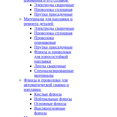
алюминия и его сплавов
Электроды сварочные
Проволока сплошная
Прутки присадочные
Материалы для наплавки и
ремонта деталей
Электроды сварочные
Проволока сплошная
Проволока
порошковая
Прутки присадочные
Флюсы и проволоки
для износостойкой
наплавки
Ленты сварочные
Специализированные
материалы
Флюсы и проволоки для
автоматической сварки и
наплавки
Кислые флюсы
Нейтральные флюсы
Основные флюсы
Высокоосновные
флюсы