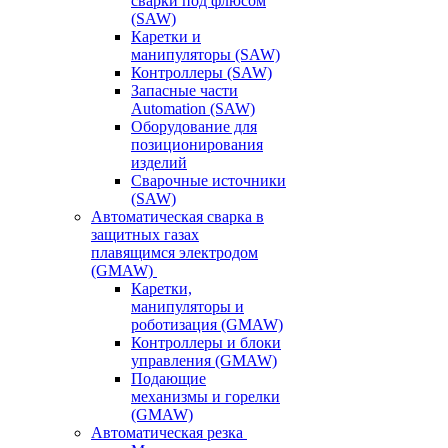
сварки под флюсом
(SAW)
Каретки и
манипуляторы (SAW)
Контроллеры (SAW)
Запасные части
Automation (SAW)
Оборудование для
позиционирования
изделий
Сварочные источники
(SAW)
Автоматическая сварка в
защитных газах
плавящимся электродом
(GMAW)
Каретки,
манипуляторы и
роботизация (GMAW)
Контроллеры и блоки
управления (GMAW)
Подающие
механизмы и горелки
(GMAW)
Автоматическая резка