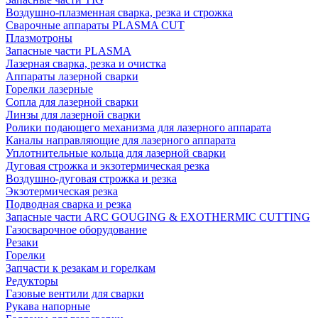
Воздушно-плазменная сварка, резка и строжка
Сварочные аппараты PLASMA CUT
Плазмотроны
Запасные части PLASMA
Лазерная сварка, резка и очистка
Аппараты лазерной сварки
Горелки лазерные
Сопла для лазерной сварки
Линзы для лазерной сварки
Ролики подающего механизма для лазерного аппарата
Каналы направляющие для лазерного аппарата
Уплотнительные кольца для лазерной сварки
Дуговая строжка и экзотермическая резка
Воздушно-дуговая строжка и резка
Экзотермическая резка
Подводная сварка и резка
Запасные части ARC GOUGING & EXOTHERMIC CUTTING
Газосварочное оборудование
Резаки
Горелки
Запчасти к резакам и горелкам
Редукторы
Газовые вентили для сварки
Рукава напорные