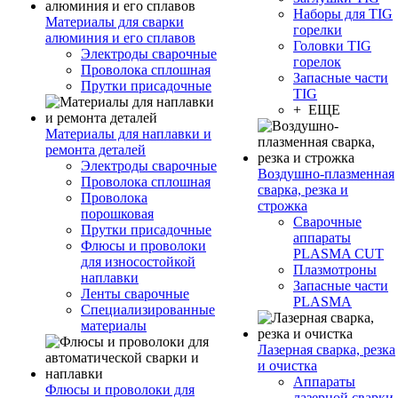
Наборы для TIG
Материалы для сварки
горелки
алюминия и его сплавов
Головки TIG
Электроды сварочные
горелок
Проволока сплошная
Запасные части
Прутки присадочные
TIG
+ ЕЩЕ
Материалы для наплавки и
ремонта деталей
Электроды сварочные
Воздушно-плазменная
Проволока сплошная
сварка, резка и
Проволока
строжка
порошковая
Сварочные
Прутки присадочные
аппараты
Флюсы и проволоки
PLASMA CUT
для износостойкой
Плазмотроны
наплавки
Запасные части
Ленты сварочные
PLASMA
Специализированные
материалы
Лазерная сварка, резка
и очистка
Аппараты
Флюсы и проволоки для
лазерной сварки