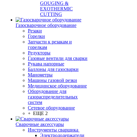
GOUGING &
EXOTHERMIC
CUTTING
Газосварочное оборудование
Резаки
Горелки
Запчасти к резакам и
горелкам
Редукторы
Газовые вентили для сварки
Рукава напорные
Баллоны для газосварки
Манометры
Машины газовой резки
Медицинское оборудование
Оборудование для
газораспределительных
систем
Сетевое оборудование
+ ЕЩЕ 2
Сварочные аксессуары
Инструменты сварщика
Электрододержатели