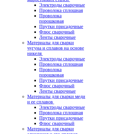
Электроды сварочные
Проволока сплошная
Проволока
порошковая
Прутки присадочные
Флюс сварочный
Ленты сварочные
Материалы для сварки
чугуна и сплавов на основе
никеля
Электроды сварочные
Проволока сплошная
Проволока
порошковая
Прутки присадочные
Флюс сварочный
Ленты сварочные
Материалы для сварки меди
и ее сплавов
Электроды сварочные
Проволока сплошная
Прутки присадочные
Флюс сварочный
Материалы для сварки