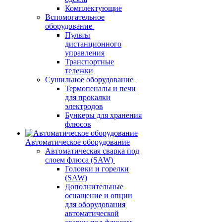
Комплектующие
Вспомогательное
оборудование
Пульты
дистанционного
управления
Транспортные
тележки
Сушильное оборудование
Термопеналы и печи
для прокалки
электродов
Бункеры для хранения
флюсов
Автоматическое оборудование
Автоматическая сварка под
слоем флюса (SAW)
Головки и горелки
(SAW)
Дополнительные
оснащение и опции
для оборудования
автоматической