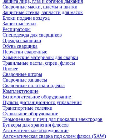
Защита лица, глаз и органов дыхания
Сварочные маски, шлемы и щитки
Защитные стекла, запчасти для масок
Блоки подачи воздуха
Защитные очки
Респираторы
Спецодежда для сварщиков
Одежда сварщика
Обувь сварщика
Перчатки сварочные
Химические материалы для сварки
Травильные пасты, спреи, флюсы
Прочее
Сварочные шторы
Сварочные занавесы
Сварочные полотна и одеяла
Комплектующие
Вспомогательное оборудование
Пульты дистанционного управления
Транспортные тележки
Сушильное оборудование
Термопеналы и печи для прокалки электродов
Бункеры для хранения флюсов
Автоматическое оборудование
Автоматическая сварка под слоем флюса (SAW)