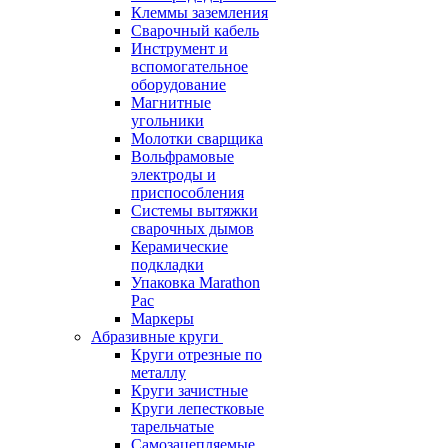
Клеммы заземления
Сварочный кабель
Инструмент и
вспомогательное
оборудование
Магнитные
угольники
Молотки сварщика
Вольфрамовые
электроды и
приспособления
Системы вытяжки
сварочных дымов
Керамические
подкладки
Упаковка Marathon
Pac
Маркеры
Абразивные круги
Круги отрезные по
металлу
Круги зачистные
Круги лепестковые
тарельчатые
Самозацепляемые