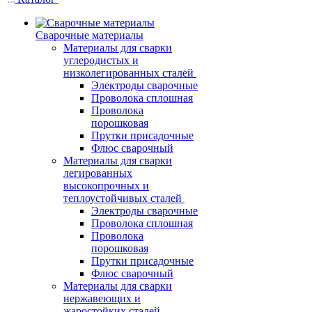
Сварочные материалы
Материалы для сварки
углеродистых и
низколегированных сталей
Электроды сварочные
Проволока сплошная
Проволока
порошковая
Прутки присадочные
Флюс сварочный
Материалы для сварки
легированных
высокопрочных и
теплоустойчивых сталей
Электроды сварочные
Проволока сплошная
Проволока
порошковая
Прутки присадочные
Флюс сварочный
Материалы для сварки
нержавеющих и
жаростойких сталей