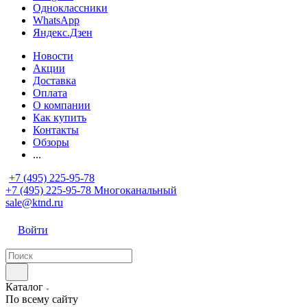
Одноклассники
WhatsApp
Яндекс.Дзен
Новости
Акции
Доставка
Оплата
О компании
Как купить
Контакты
Обзоры
...
+7 (495) 225-95-78
+7 (495) 225-95-78
Многоканальный
sale@ktnd.ru
Войти
Каталог
По всему сайту