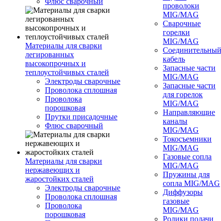
Флюс сварочный
проволоки
MIG/MAG
Сварочные
горелки
MIG/MAG
Материалы для сварки
Соединительны
легированных
кабель
высокопрочных и
Запасные части
теплоустойчивых сталей
MIG/MAG
Электроды сварочные
Запасные части
Проволока сплошная
для горелок
Проволока
MIG/MAG
порошковая
Направляющие
Прутки присадочные
каналы
Флюс сварочный
MIG/MAG
Токосъемники
MIG/MAG
Газовые сопла
Материалы для сварки
MIG/MAG
нержавеющих и
Пружины для
жаростойких сталей
сопла MIG/MAG
Электроды сварочные
Диффузоры
Проволока сплошная
газовые
Проволока
MIG/MAG
порошковая
Ролики подачи