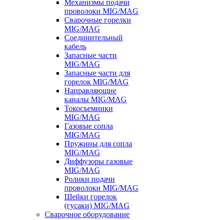
Механизмы подачи
проволоки MIG/MAG
Сварочные горелки
MIG/MAG
Соединительный
кабель
Запасные части
MIG/MAG
Запасные части для
горелок MIG/MAG
Направляющие
каналы MIG/MAG
Токосъемники
MIG/MAG
Газовые сопла
MIG/MAG
Пружины для сопла
MIG/MAG
Диффузоры газовые
MIG/MAG
Ролики подачи
проволоки MIG/MAG
Шейки горелок
(гусаки) MIG/MAG
Сварочное оборудование