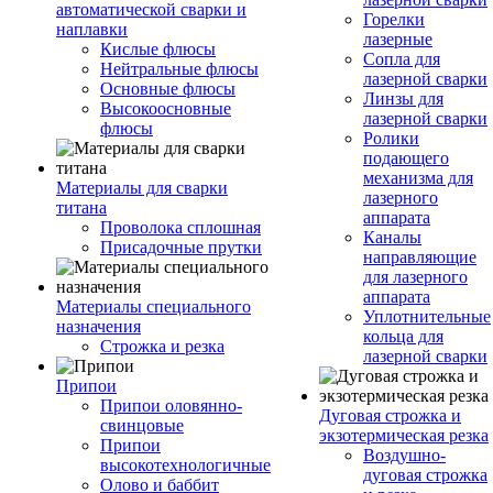
автоматической сварки и
Горелки
наплавки
лазерные
Кислые флюсы
Сопла для
Нейтральные флюсы
лазерной сварки
Основные флюсы
Линзы для
Высокоосновные
лазерной сварки
флюсы
Ролики
подающего
механизма для
Материалы для сварки
лазерного
титана
аппарата
Проволока сплошная
Каналы
Присадочные прутки
направляющие
для лазерного
аппарата
Материалы специального
Уплотнительные
назначения
кольца для
Строжка и резка
лазерной сварки
Припои
Припои оловянно-
Дуговая строжка и
свинцовые
экзотермическая резка
Припои
Воздушно-
высокотехнологичные
дуговая строжка
Олово и баббит