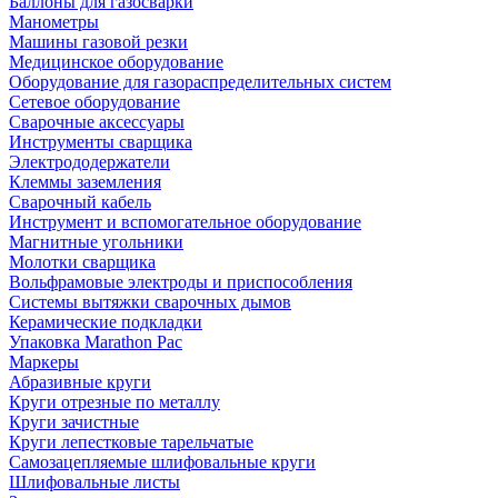
Баллоны для газосварки
Манометры
Машины газовой резки
Медицинское оборудование
Оборудование для газораспределительных систем
Сетевое оборудование
Сварочные аксессуары
Инструменты сварщика
Электрододержатели
Клеммы заземления
Сварочный кабель
Инструмент и вспомогательное оборудование
Магнитные угольники
Молотки сварщика
Вольфрамовые электроды и приспособления
Системы вытяжки сварочных дымов
Керамические подкладки
Упаковка Marathon Pac
Маркеры
Абразивные круги
Круги отрезные по металлу
Круги зачистные
Круги лепестковые тарельчатые
Самозацепляемые шлифовальные круги
Шлифовальные листы