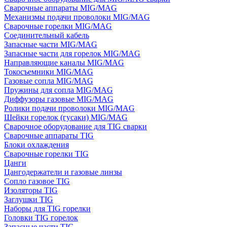
Сварочные аппараты MIG/MAG
Механизмы подачи проволоки MIG/MAG
Сварочные горелки MIG/MAG
Соединительный кабель
Запасные части MIG/MAG
Запасные части для горелок MIG/MAG
Направляющие каналы MIG/MAG
Токосъемники MIG/MAG
Газовые сопла MIG/MAG
Пружины для сопла MIG/MAG
Диффузоры газовые MIG/MAG
Ролики подачи проволоки MIG/MAG
Шейки горелок (гусаки) MIG/MAG
Сварочное оборудование для TIG сварки
Сварочные аппараты TIG
Блоки охлаждения
Сварочные горелки TIG
Цанги
Цангодержатели и газовые линзы
Сопло газовое TIG
Изоляторы TIG
Заглушки TIG
Наборы для TIG горелки
Головки TIG горелок
Запасные части TIG