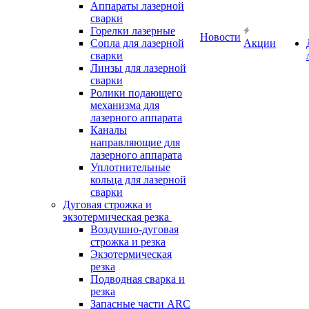
Аппараты лазерной
сварки
Горелки лазерные
Новости
Сопла для лазерной
Акции
сварки
Линзы для лазерной
сварки
Ролики подающего
механизма для
лазерного аппарата
Каналы
направляющие для
лазерного аппарата
Уплотнительные
кольца для лазерной
сварки
Дуговая строжка и
экзотермическая резка
Воздушно-дуговая
строжка и резка
Экзотермическая
резка
Подводная сварка и
резка
Запасные части ARC