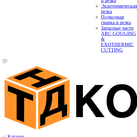
и резка
Экзотермическая
резка
Подводная
сварка и резка
Запасные части
ARC GOUGING
&
EXOTHERMIC
CUTTING
Каталог