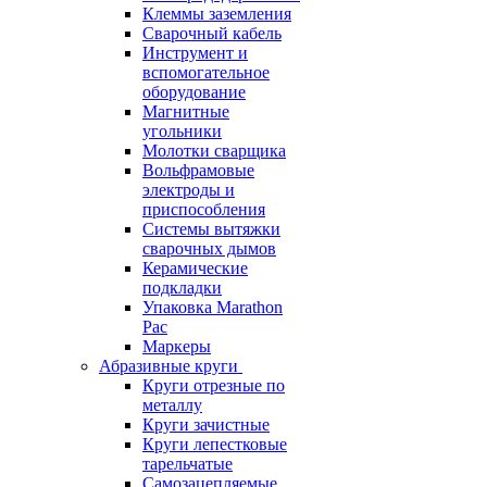
Клеммы заземления
Сварочный кабель
Инструмент и
вспомогательное
оборудование
Магнитные
угольники
Молотки сварщика
Вольфрамовые
электроды и
приспособления
Системы вытяжки
сварочных дымов
Керамические
подкладки
Упаковка Marathon
Pac
Маркеры
Абразивные круги
Круги отрезные по
металлу
Круги зачистные
Круги лепестковые
тарельчатые
Самозацепляемые