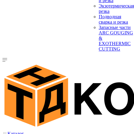
и резка
Экзотермическая
резка
Подводная
сварка и резка
Запасные части
ARC GOUGING
&
EXOTHERMIC
CUTTING
Каталог