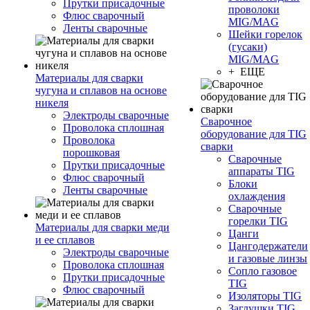
Прутки присадочные
проволоки
Флюс сварочный
MIG/MAG
Ленты сварочные
Шейки горелок
(гусаки)
MIG/MAG
+ ЕЩЕ
Материалы для сварки
чугуна и сплавов на основе
никеля
Электроды сварочные
Сварочное
Проволока сплошная
оборудование для TIG
Проволока
сварки
порошковая
Сварочные
Прутки присадочные
аппараты TIG
Флюс сварочный
Блоки
Ленты сварочные
охлаждения
Сварочные
горелки TIG
Материалы для сварки меди
Цанги
и ее сплавов
Цангодержатели
Электроды сварочные
и газовые линзы
Проволока сплошная
Сопло газовое
Прутки присадочные
TIG
Флюс сварочный
Изоляторы TIG
Заглушки TIG