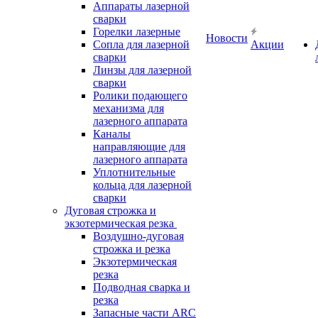
Аппараты лазерной
сварки
Горелки лазерные
Новости
Сопла для лазерной
Акции
сварки
Линзы для лазерной
сварки
Ролики подающего
механизма для
лазерного аппарата
Каналы
направляющие для
лазерного аппарата
Уплотнительные
кольца для лазерной
сварки
Дуговая строжка и
экзотермическая резка
Воздушно-дуговая
строжка и резка
Экзотермическая
резка
Подводная сварка и
резка
Запасные части ARC