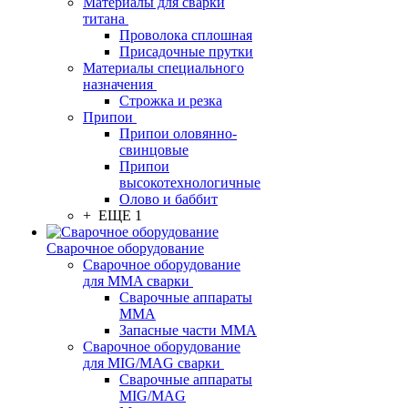
Материалы для сварки
титана
Проволока сплошная
Присадочные прутки
Материалы специального
назначения
Строжка и резка
Припои
Припои оловянно-
свинцовые
Припои
высокотехнологичные
Олово и баббит
+ ЕЩЕ 1
Сварочное оборудование
Сварочное оборудование
для MMA сварки
Сварочные аппараты
MMA
Запасные части MMA
Сварочное оборудование
для MIG/MAG сварки
Сварочные аппараты
MIG/MAG