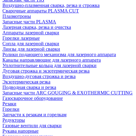
Воздушно-плазменная сварка, резка и строжка
Сварочные аппараты PLASMA CUT
Плазмотроны
Запасные части PLASMA
Лазерная сварка, резка и очистка
Аппараты лазерной сварки
Горелки лазерные
Сопла для лазерной сварки
Линзы для лазерной сварки
Ролики подающего механизма для лазерного аппарата
Каналы направляющие для лазерного аппарата
Уплотнительные кольца для лазерной сварки
Дуговая строжка и экзотермическая резка
Воздушно-дуговая строжка и резка
Экзотермическая резка
Подводная сварка и резка
Запасные части ARC GOUGING & EXOTHERMIC CUTTING
Газосварочное оборудование
Резаки
Горелки
Запчасти к резакам и горелкам
Редукторы
Газовые вентили для сварки
Рукава напорные