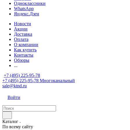
Одноклассники
WhatsApp
Яндекс.Дзен
Новости
Акции
Доставка
Оплата
О компании
Как купить
Контакты
Обзоры
...
+7 (495) 225-95-78
+7 (495) 225-95-78
Многоканальный
sale@ktnd.ru
Войти
Каталог
По всему сайту