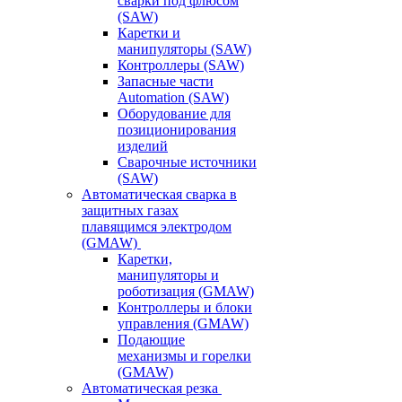
сварки под флюсом
(SAW)
Каретки и
манипуляторы (SAW)
Контроллеры (SAW)
Запасные части
Automation (SAW)
Оборудование для
позиционирования
изделий
Сварочные источники
(SAW)
Автоматическая сварка в
защитных газах
плавящимся электродом
(GMAW)
Каретки,
манипуляторы и
роботизация (GMAW)
Контроллеры и блоки
управления (GMAW)
Подающие
механизмы и горелки
(GMAW)
Автоматическая резка