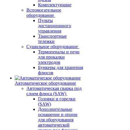
Комплектующие
Вспомогательное
оборудование
Пульты
дистанционного
управления
Транспортные
тележки
Сушильное оборудование
Термопеналы и печи
для прокалки
электродов
Бункеры для хранения
флюсов
Автоматическое оборудование
Автоматическая сварка под
слоем флюса (SAW)
Головки и горелки
(SAW)
Дополнительные
оснащение и опции
для оборудования
автоматической