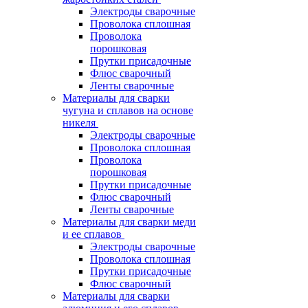
Электроды сварочные
Проволока сплошная
Проволока
порошковая
Прутки присадочные
Флюс сварочный
Ленты сварочные
Материалы для сварки
чугуна и сплавов на основе
никеля
Электроды сварочные
Проволока сплошная
Проволока
порошковая
Прутки присадочные
Флюс сварочный
Ленты сварочные
Материалы для сварки меди
и ее сплавов
Электроды сварочные
Проволока сплошная
Прутки присадочные
Флюс сварочный
Материалы для сварки