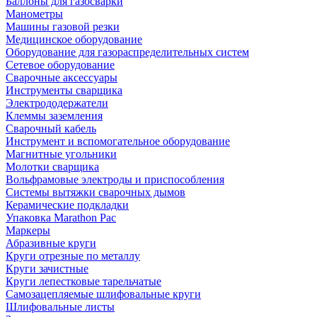
Баллоны для газосварки
Манометры
Машины газовой резки
Медицинское оборудование
Оборудование для газораспределительных систем
Сетевое оборудование
Сварочные аксессуары
Инструменты сварщика
Электрододержатели
Клеммы заземления
Сварочный кабель
Инструмент и вспомогательное оборудование
Магнитные угольники
Молотки сварщика
Вольфрамовые электроды и приспособления
Системы вытяжки сварочных дымов
Керамические подкладки
Упаковка Marathon Pac
Маркеры
Абразивные круги
Круги отрезные по металлу
Круги зачистные
Круги лепестковые тарельчатые
Самозацепляемые шлифовальные круги
Шлифовальные листы