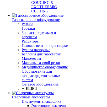
GOUGING &
EXOTHERMIC
CUTTING
Газосварочное оборудование
Резаки
Горелки
Запчасти к резакам и
горелкам
Редукторы
Газовые вентили для сварки
Рукава напорные
Баллоны для газосварки
Манометры
Машины газовой резки
Медицинское оборудование
Оборудование для
газораспределительных
систем
Сетевое оборудование
+ ЕЩЕ 2
Сварочные аксессуары
Инструменты сварщика
Электрододержатели