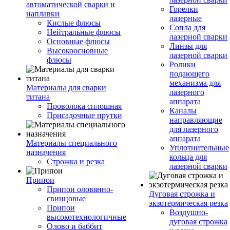
автоматической сварки и
Горелки
наплавки
лазерные
Кислые флюсы
Сопла для
Нейтральные флюсы
лазерной сварки
Основные флюсы
Линзы для
Высокоосновные
лазерной сварки
флюсы
Ролики
подающего
механизма для
Материалы для сварки
лазерного
титана
аппарата
Проволока сплошная
Каналы
Присадочные прутки
направляющие
для лазерного
аппарата
Материалы специального
Уплотнительные
назначения
кольца для
Строжка и резка
лазерной сварки
Припои
Припои оловянно-
Дуговая строжка и
свинцовые
экзотермическая резка
Припои
Воздушно-
высокотехнологичные
дуговая строжка
Олово и баббит