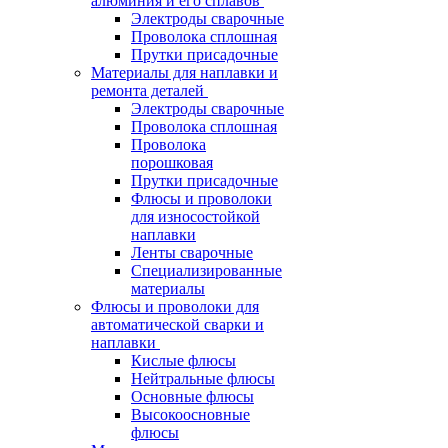
алюминия и его сплавов
Электроды сварочные
Проволока сплошная
Прутки присадочные
Материалы для наплавки и
ремонта деталей
Электроды сварочные
Проволока сплошная
Проволока
порошковая
Прутки присадочные
Флюсы и проволоки
для износостойкой
наплавки
Ленты сварочные
Специализированные
материалы
Флюсы и проволоки для
автоматической сварки и
наплавки
Кислые флюсы
Нейтральные флюсы
Основные флюсы
Высокоосновные
флюсы