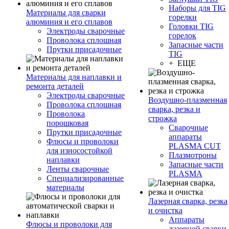
Наборы для TIG
Материалы для сварки
горелки
алюминия и его сплавов
Головки TIG
Электроды сварочные
горелок
Проволока сплошная
Запасные части
Прутки присадочные
TIG
+ ЕЩЕ
Материалы для наплавки и
ремонта деталей
Электроды сварочные
Воздушно-плазменная
Проволока сплошная
сварка, резка и
Проволока
строжка
порошковая
Сварочные
Прутки присадочные
аппараты
Флюсы и проволоки
PLASMA CUT
для износостойкой
Плазмотроны
наплавки
Запасные части
Ленты сварочные
PLASMA
Специализированные
материалы
Лазерная сварка, резка
и очистка
Аппараты
Флюсы и проволоки для
лазерной сварки