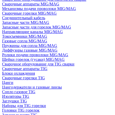
Сварочные аппараты MIG/MAG
Механизмы подачи проволоки MIG/MAG
Сварочные горелки MIG/MAG
Соединительный кабель
Запасные части MIG/MAG
Запасные части для горелок MIG/MAG
Направляющие каналы MIG/MAG
Токосъемники MIG/MAG
Газовые сопла MIG/MAG
Пружины для сопла MIG/MAG
Диффузоры газовые MIG/MAG
Ролики подачи проволоки MIG/MAG
Шейки горелок (гусаки) MIG/MAG
Сварочное оборудование для TIG сварки
Сварочные аппараты TIG
Блоки охлаждения
Сварочные горелки TIG
Цанги
Цангодержатели и газовые линзы
Сопло газовое TIG
Изоляторы TIG
Заглушки TIG
Наборы для TIG горелки
Головки TIG горелок
Запасные части TIG