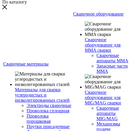
По каталогу
Сварочное оборудование
Сварочное
оборудование для
MMA сварки
Сварочные
аппараты MMA
Сварочные материалы
Запасные части
MMA
Материалы для сварки
Сварочное
углеродистых и
оборудование для
низколегированных сталей
MIG/MAG сварки
Электроды сварочные
Сварочные
Проволока сплошная
аппараты
Проволока
MIG/MAG
порошковая
Механизмы
Прутки присадочные
подачи