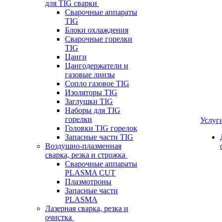
для TIG сварки
Сварочные аппараты
TIG
Блоки охлаждения
Сварочные горелки
TIG
Цанги
Цангодержатели и
газовые линзы
Сопло газовое TIG
Изоляторы TIG
Заглушки TIG
Наборы для TIG
горелки
Услуг
Головки TIG горелок
Запасные части TIG
Воздушно-плазменная
сварка, резка и строжка
Сварочные аппараты
PLASMA CUT
Плазмотроны
Запасные части
PLASMA
Лазерная сварка, резка и
очистка