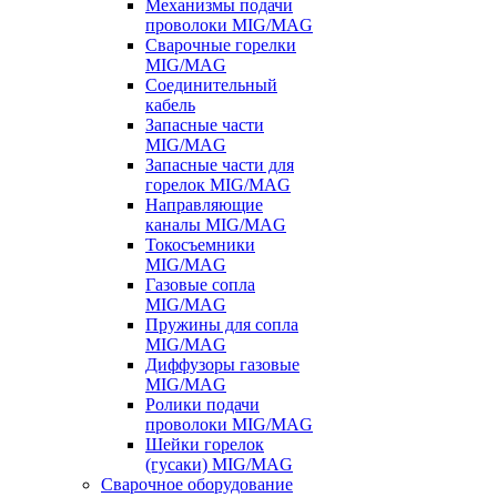
Механизмы подачи
проволоки MIG/MAG
Сварочные горелки
MIG/MAG
Соединительный
кабель
Запасные части
MIG/MAG
Запасные части для
горелок MIG/MAG
Направляющие
каналы MIG/MAG
Токосъемники
MIG/MAG
Газовые сопла
MIG/MAG
Пружины для сопла
MIG/MAG
Диффузоры газовые
MIG/MAG
Ролики подачи
проволоки MIG/MAG
Шейки горелок
(гусаки) MIG/MAG
Сварочное оборудование