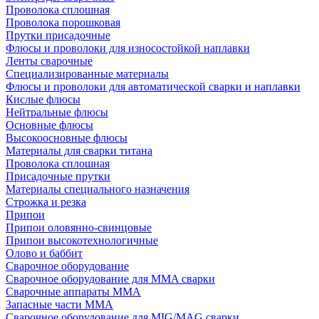
Проволока сплошная
Проволока порошковая
Прутки присадочные
Флюсы и проволоки для износостойкой наплавки
Ленты сварочные
Специализированные материалы
Флюсы и проволоки для автоматической сварки и наплавки
Кислые флюсы
Нейтральные флюсы
Основные флюсы
Высокоосновные флюсы
Материалы для сварки титана
Проволока сплошная
Присадочные прутки
Материалы специального назначения
Строжка и резка
Припои
Припои оловянно-свинцовые
Припои высокотехнологичные
Олово и баббит
Сварочное оборудование
Сварочное оборудование для MMA сварки
Сварочные аппараты MMA
Запасные части MMA
Сварочное оборудование для MIG/MAG сварки