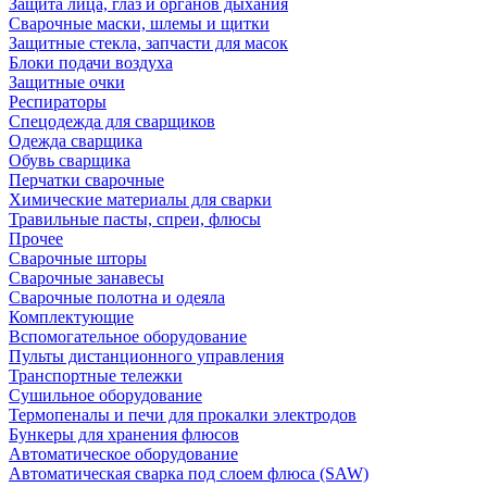
Защита лица, глаз и органов дыхания
Сварочные маски, шлемы и щитки
Защитные стекла, запчасти для масок
Блоки подачи воздуха
Защитные очки
Респираторы
Спецодежда для сварщиков
Одежда сварщика
Обувь сварщика
Перчатки сварочные
Химические материалы для сварки
Травильные пасты, спреи, флюсы
Прочее
Сварочные шторы
Сварочные занавесы
Сварочные полотна и одеяла
Комплектующие
Вспомогательное оборудование
Пульты дистанционного управления
Транспортные тележки
Сушильное оборудование
Термопеналы и печи для прокалки электродов
Бункеры для хранения флюсов
Автоматическое оборудование
Автоматическая сварка под слоем флюса (SAW)