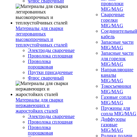
Флюс сварочный
проволоки
MIG/MAG
Сварочные
горелки
MIG/MAG
Материалы для сварки
Соединительны
легированных
кабель
высокопрочных и
Запасные части
теплоустойчивых сталей
MIG/MAG
Электроды сварочные
Запасные части
Проволока сплошная
для горелок
Проволока
MIG/MAG
порошковая
Направляющие
Прутки присадочные
каналы
Флюс сварочный
MIG/MAG
Токосъемники
MIG/MAG
Газовые сопла
Материалы для сварки
MIG/MAG
нержавеющих и
Пружины для
жаростойких сталей
сопла MIG/MAG
Электроды сварочные
Диффузоры
Проволока сплошная
газовые
Проволока
MIG/MAG
порошковая
Ролики подачи