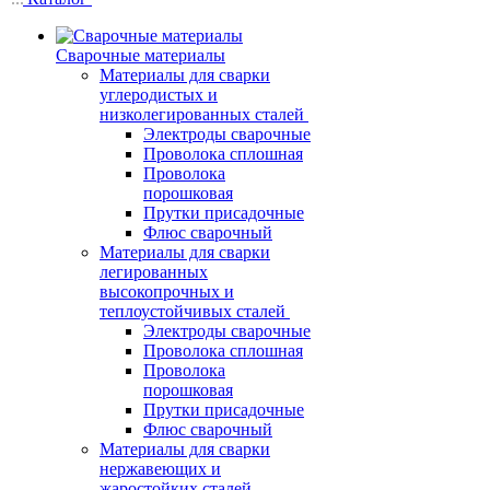
Сварочные материалы
Материалы для сварки
углеродистых и
низколегированных сталей
Электроды сварочные
Проволока сплошная
Проволока
порошковая
Прутки присадочные
Флюс сварочный
Материалы для сварки
легированных
высокопрочных и
теплоустойчивых сталей
Электроды сварочные
Проволока сплошная
Проволока
порошковая
Прутки присадочные
Флюс сварочный
Материалы для сварки
нержавеющих и
жаростойких сталей