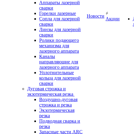
Аппараты лазерной
сварки
Горелки лазерные
Новости
Сопла для лазерной
Акции
сварки
Линзы для лазерной
сварки
Ролики подающего
механизма для
лазерного аппарата
Каналы
направляющие для
лазерного аппарата
Уплотнительные
кольца для лазерной
сварки
Дуговая строжка и
экзотермическая резка
Воздушно-дуговая
строжка и резка
Экзотермическая
резка
Подводная сварка и
резка
Запасные части ARC