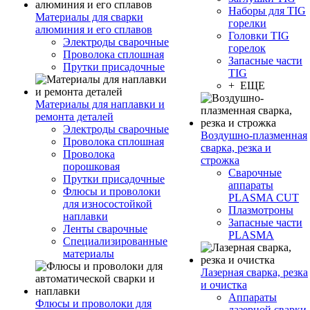
Наборы для TIG
Материалы для сварки
горелки
алюминия и его сплавов
Головки TIG
Электроды сварочные
горелок
Проволока сплошная
Запасные части
Прутки присадочные
TIG
+ ЕЩЕ
Материалы для наплавки и
ремонта деталей
Электроды сварочные
Воздушно-плазменная
Проволока сплошная
сварка, резка и
Проволока
строжка
порошковая
Сварочные
Прутки присадочные
аппараты
Флюсы и проволоки
PLASMA CUT
для износостойкой
Плазмотроны
наплавки
Запасные части
Ленты сварочные
PLASMA
Специализированные
материалы
Лазерная сварка, резка
и очистка
Аппараты
Флюсы и проволоки для
лазерной сварки