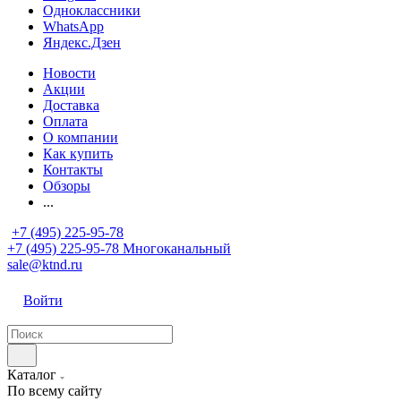
Одноклассники
WhatsApp
Яндекс.Дзен
Новости
Акции
Доставка
Оплата
О компании
Как купить
Контакты
Обзоры
...
+7 (495) 225-95-78
+7 (495) 225-95-78
Многоканальный
sale@ktnd.ru
Войти
Каталог
По всему сайту