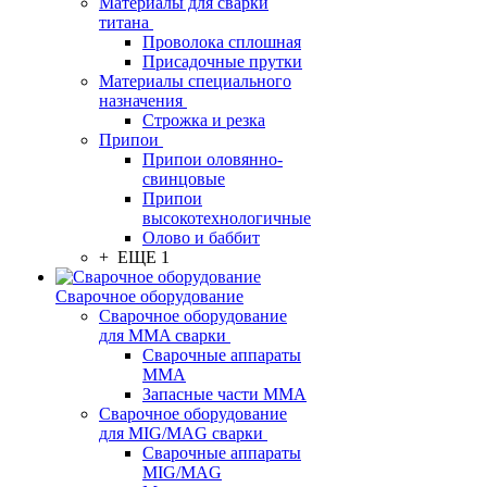
Материалы для сварки
титана
Проволока сплошная
Присадочные прутки
Материалы специального
назначения
Строжка и резка
Припои
Припои оловянно-
свинцовые
Припои
высокотехнологичные
Олово и баббит
+ ЕЩЕ 1
Сварочное оборудование
Сварочное оборудование
для MMA сварки
Сварочные аппараты
MMA
Запасные части MMA
Сварочное оборудование
для MIG/MAG сварки
Сварочные аппараты
MIG/MAG