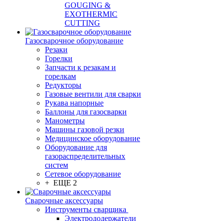
GOUGING &
EXOTHERMIC
CUTTING
Газосварочное оборудование
Резаки
Горелки
Запчасти к резакам и
горелкам
Редукторы
Газовые вентили для сварки
Рукава напорные
Баллоны для газосварки
Манометры
Машины газовой резки
Медицинское оборудование
Оборудование для
газораспределительных
систем
Сетевое оборудование
+ ЕЩЕ 2
Сварочные аксессуары
Инструменты сварщика
Электрододержатели