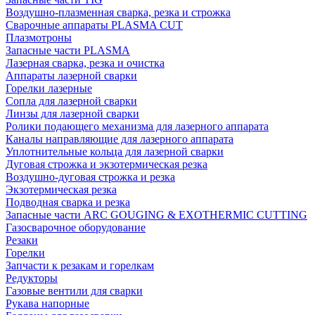
Воздушно-плазменная сварка, резка и строжка
Сварочные аппараты PLASMA CUT
Плазмотроны
Запасные части PLASMA
Лазерная сварка, резка и очистка
Аппараты лазерной сварки
Горелки лазерные
Сопла для лазерной сварки
Линзы для лазерной сварки
Ролики подающего механизма для лазерного аппарата
Каналы направляющие для лазерного аппарата
Уплотнительные кольца для лазерной сварки
Дуговая строжка и экзотермическая резка
Воздушно-дуговая строжка и резка
Экзотермическая резка
Подводная сварка и резка
Запасные части ARC GOUGING & EXOTHERMIC CUTTING
Газосварочное оборудование
Резаки
Горелки
Запчасти к резакам и горелкам
Редукторы
Газовые вентили для сварки
Рукава напорные