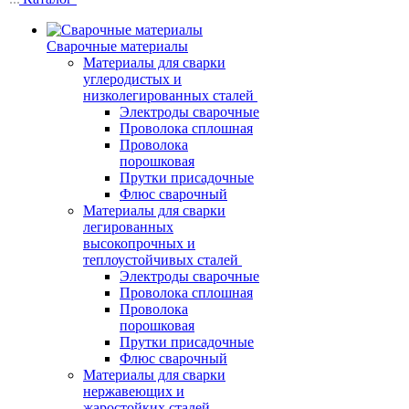
Сварочные материалы
Материалы для сварки
углеродистых и
низколегированных сталей
Электроды сварочные
Проволока сплошная
Проволока
порошковая
Прутки присадочные
Флюс сварочный
Материалы для сварки
легированных
высокопрочных и
теплоустойчивых сталей
Электроды сварочные
Проволока сплошная
Проволока
порошковая
Прутки присадочные
Флюс сварочный
Материалы для сварки
нержавеющих и
жаростойких сталей