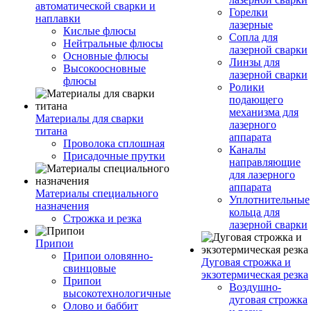
автоматической сварки и
Горелки
наплавки
лазерные
Кислые флюсы
Сопла для
Нейтральные флюсы
лазерной сварки
Основные флюсы
Линзы для
Высокоосновные
лазерной сварки
флюсы
Ролики
подающего
механизма для
Материалы для сварки
лазерного
титана
аппарата
Проволока сплошная
Каналы
Присадочные прутки
направляющие
для лазерного
аппарата
Материалы специального
Уплотнительные
назначения
кольца для
Строжка и резка
лазерной сварки
Припои
Припои оловянно-
Дуговая строжка и
свинцовые
экзотермическая резка
Припои
Воздушно-
высокотехнологичные
дуговая строжка
Олово и баббит