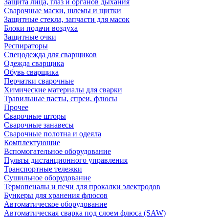
Защита лица, глаз и органов дыхания
Сварочные маски, шлемы и щитки
Защитные стекла, запчасти для масок
Блоки подачи воздуха
Защитные очки
Респираторы
Спецодежда для сварщиков
Одежда сварщика
Обувь сварщика
Перчатки сварочные
Химические материалы для сварки
Травильные пасты, спреи, флюсы
Прочее
Сварочные шторы
Сварочные занавесы
Сварочные полотна и одеяла
Комплектующие
Вспомогательное оборудование
Пульты дистанционного управления
Транспортные тележки
Сушильное оборудование
Термопеналы и печи для прокалки электродов
Бункеры для хранения флюсов
Автоматическое оборудование
Автоматическая сварка под слоем флюса (SAW)