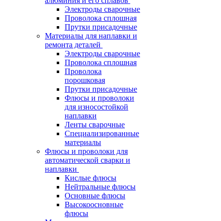
алюминия и его сплавов
Электроды сварочные
Проволока сплошная
Прутки присадочные
Материалы для наплавки и
ремонта деталей
Электроды сварочные
Проволока сплошная
Проволока
порошковая
Прутки присадочные
Флюсы и проволоки
для износостойкой
наплавки
Ленты сварочные
Специализированные
материалы
Флюсы и проволоки для
автоматической сварки и
наплавки
Кислые флюсы
Нейтральные флюсы
Основные флюсы
Высокоосновные
флюсы