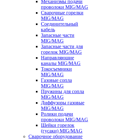
Механизмы подачи
проволоки MIG/MAG
Сварочные горелки
MIG/MAG
Соединительный
кабель
Запасные части
MIG/MAG
Запасные части для
горелок MIG/MAG
Направляющие
каналы MIG/MAG
Токосъемники
MIG/MAG
Газовые сопла
MIG/MAG
Пружины для сопла
MIG/MAG
Диффузоры газовые
MIG/MAG
Ролики подачи
проволоки MIG/MAG
Шейки горелок
(гусаки) MIG/MAG
Сварочное оборудование