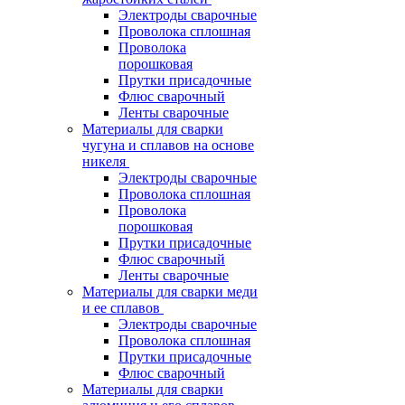
Электроды сварочные
Проволока сплошная
Проволока
порошковая
Прутки присадочные
Флюс сварочный
Ленты сварочные
Материалы для сварки
чугуна и сплавов на основе
никеля
Электроды сварочные
Проволока сплошная
Проволока
порошковая
Прутки присадочные
Флюс сварочный
Ленты сварочные
Материалы для сварки меди
и ее сплавов
Электроды сварочные
Проволока сплошная
Прутки присадочные
Флюс сварочный
Материалы для сварки