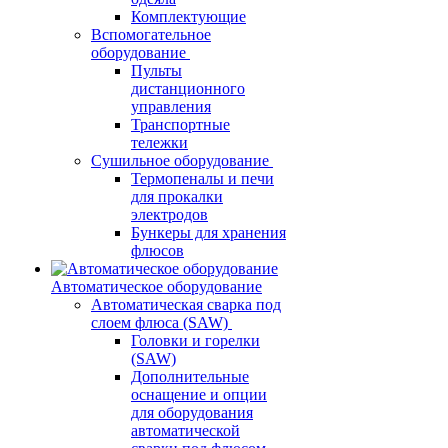
Комплектующие
Вспомогательное
оборудование
Пульты
дистанционного
управления
Транспортные
тележки
Сушильное оборудование
Термопеналы и печи
для прокалки
электродов
Бункеры для хранения
флюсов
Автоматическое оборудование
Автоматическая сварка под
слоем флюса (SAW)
Головки и горелки
(SAW)
Дополнительные
оснащение и опции
для оборудования
автоматической