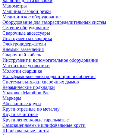
Баллоны для газосварки
Манометры
Машины газовой резки
Медицинское оборудование
Оборудование для газораспределительных систем
Сетевое оборудование
Сварочные аксессуары
Инструменты сварщика
Электрододержатели
Клеммы заземления
Сварочный кабель
Инструмент и вспомогательное оборудование
Магнитные угольники
Молотки сварщика
Вольфрамовые электроды и приспособления
Системы вытяжки сварочных дымов
Керамические подкладки
Упаковка Marathon Pac
Маркеры
Абразивные круги
Круги отрезные по металлу
Круги зачистные
Круги лепестковые тарельчатые
Самозацепляемые шлифовальные круги
Шлифовальные листы