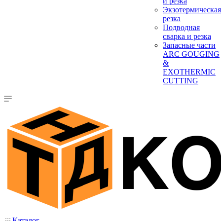
и резка
Экзотермическая
резка
Подводная
сварка и резка
Запасные части
ARC GOUGING
&
EXOTHERMIC
CUTTING
Каталог