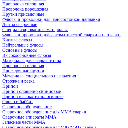
Проволока сплошная
Проволока порошковая
Прутки присадочные
Флюсы и проволоки для износостойкой наплавки
Ленты сварочные
Специализированные материалы
Флюсы и проволоки для автоматической сварки и наплавки
Кислые флюсы
Нейтральные флюсы
Основные флюсы
Высокоосновные флюсы
Материалы для сварки титана
Проволока сплошная
Присадочные прутки
Материалы специального назначения
Строжка и резка
Припои
Припои оловянно-свинцовые
Припои высокотехнологичные
Олово и баббит
Сварочное оборудование
Сварочное оборудование для MMA сварки
Сварочные аппараты MMA
Запасные части MMA
Сварочное оборудование для MIG/MAG сварки