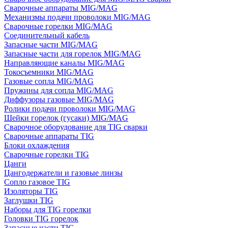
Сварочные аппараты MIG/MAG
Механизмы подачи проволоки MIG/MAG
Сварочные горелки MIG/MAG
Соединительный кабель
Запасные части MIG/MAG
Запасные части для горелок MIG/MAG
Направляющие каналы MIG/MAG
Токосъемники MIG/MAG
Газовые сопла MIG/MAG
Пружины для сопла MIG/MAG
Диффузоры газовые MIG/MAG
Ролики подачи проволоки MIG/MAG
Шейки горелок (гусаки) MIG/MAG
Сварочное оборудование для TIG сварки
Сварочные аппараты TIG
Блоки охлаждения
Сварочные горелки TIG
Цанги
Цангодержатели и газовые линзы
Сопло газовое TIG
Изоляторы TIG
Заглушки TIG
Наборы для TIG горелки
Головки TIG горелок
Запасные части TIG