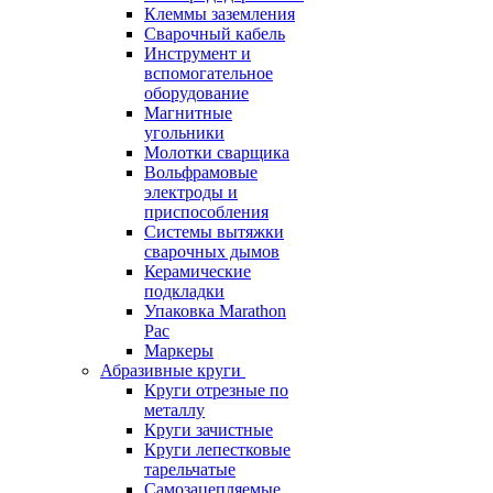
Клеммы заземления
Сварочный кабель
Инструмент и
вспомогательное
оборудование
Магнитные
угольники
Молотки сварщика
Вольфрамовые
электроды и
приспособления
Системы вытяжки
сварочных дымов
Керамические
подкладки
Упаковка Marathon
Pac
Маркеры
Абразивные круги
Круги отрезные по
металлу
Круги зачистные
Круги лепестковые
тарельчатые
Самозацепляемые