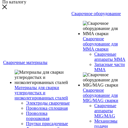
По каталогу
Сварочное оборудование
Сварочное
оборудование для
MMA сварки
Сварочные
аппараты MMA
Сварочные материалы
Запасные части
MMA
Материалы для сварки
Сварочное
углеродистых и
оборудование для
низколегированных сталей
MIG/MAG сварки
Электроды сварочные
Сварочные
Проволока сплошная
аппараты
Проволока
MIG/MAG
порошковая
Механизмы
Прутки присадочные
подачи