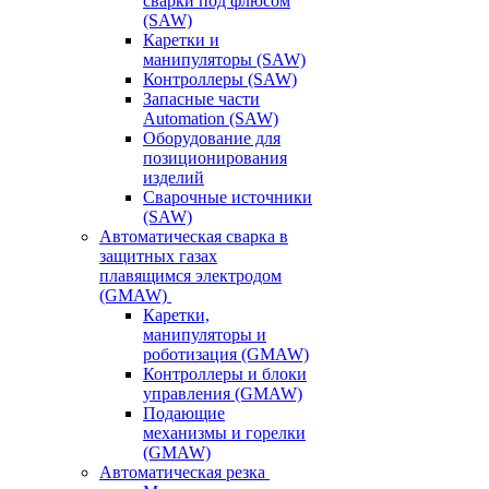
сварки под флюсом
(SAW)
Каретки и
манипуляторы (SAW)
Контроллеры (SAW)
Запасные части
Automation (SAW)
Оборудование для
позиционирования
изделий
Сварочные источники
(SAW)
Автоматическая сварка в
защитных газах
плавящимся электродом
(GMAW)
Каретки,
манипуляторы и
роботизация (GMAW)
Контроллеры и блоки
управления (GMAW)
Подающие
механизмы и горелки
(GMAW)
Автоматическая резка