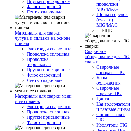
Прутки присадочные
проволоки
Флюс сварочный
MIG/MAG
Ленты сварочные
Шейки горелок
(гусаки)
MIG/MAG
+ ЕЩЕ
Материалы для сварки
чугуна и сплавов на основе
никеля
Электроды сварочные
Сварочное
Проволока сплошная
оборудование для TIG
Проволока
сварки
порошковая
Сварочные
Прутки присадочные
аппараты TIG
Флюс сварочный
Блоки
Ленты сварочные
охлаждения
Сварочные
горелки TIG
Материалы для сварки меди
Цанги
и ее сплавов
Цангодержатели
Электроды сварочные
и газовые линзы
Проволока сплошная
Сопло газовое
Прутки присадочные
TIG
Флюс сварочный
Изоляторы TIG
Заглушки TIG