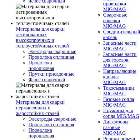
Флюс сварочный
проволоки
MIG/MAG
Сварочные
горелки
MIG/MAG
Материалы для сварки
Соединительны
легированных
кабель
высокопрочных и
Запасные части
теплоустойчивых сталей
MIG/MAG
Электроды сварочные
Запасные части
Проволока сплошная
для горелок
Проволока
MIG/MAG
порошковая
Направляющие
Прутки присадочные
каналы
Флюс сварочный
MIG/MAG
Токосъемники
MIG/MAG
Газовые сопла
Материалы для сварки
MIG/MAG
нержавеющих и
Пружины для
жаростойких сталей
сопла MIG/MAG
Электроды сварочные
Диффузоры
Проволока сплошная
газовые
Проволока
MIG/MAG
порошковая
Ролики подачи