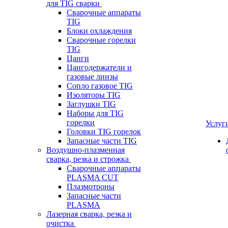
для TIG сварки
Сварочные аппараты
TIG
Блоки охлаждения
Сварочные горелки
TIG
Цанги
Цангодержатели и
газовые линзы
Сопло газовое TIG
Изоляторы TIG
Заглушки TIG
Наборы для TIG
горелки
Услуг
Головки TIG горелок
Запасные части TIG
Воздушно-плазменная
сварка, резка и строжка
Сварочные аппараты
PLASMA CUT
Плазмотроны
Запасные части
PLASMA
Лазерная сварка, резка и
очистка