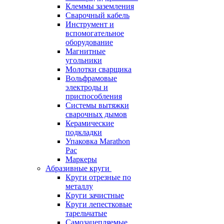
Клеммы заземления
Сварочный кабель
Инструмент и
вспомогательное
оборудование
Магнитные
угольники
Молотки сварщика
Вольфрамовые
электроды и
приспособления
Системы вытяжки
сварочных дымов
Керамические
подкладки
Упаковка Marathon
Pac
Маркеры
Абразивные круги
Круги отрезные по
металлу
Круги зачистные
Круги лепестковые
тарельчатые
Самозацепляемые