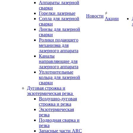
Аппараты лазерной
сварки
Горелки лазерные
Новости
Сопла для лазерной
Акции
сварки
Линзы для лазерной
сварки
Ролики подающего
механизма для
лазерного аппарата
Каналы
направляющие для
лазерного аппарата
Уплотнительные
кольца для лазерной
сварки
Дуговая строжка и
экзотермическая резка
Воздушно-дуговая
строжка и резка
Экзотермическая
резка
Подводная сварка и
резка
Запасные части ARC