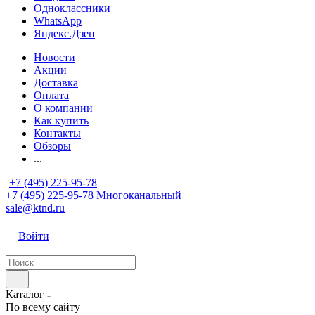
Одноклассники
WhatsApp
Яндекс.Дзен
Новости
Акции
Доставка
Оплата
О компании
Как купить
Контакты
Обзоры
...
+7 (495) 225-95-78
+7 (495) 225-95-78
Многоканальный
sale@ktnd.ru
Войти
Каталог
По всему сайту