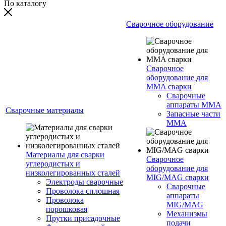
По каталогу
Сварочное оборудование
Сварочное
оборудование для
MMA сварки
Сварочные
аппараты MMA
Сварочные материалы
Запасные части
MMA
Материалы для сварки
Сварочное
углеродистых и
оборудование для
низколегированных сталей
MIG/MAG сварки
Электроды сварочные
Сварочные
Проволока сплошная
аппараты
Проволока
MIG/MAG
порошковая
Механизмы
Прутки присадочные
подачи