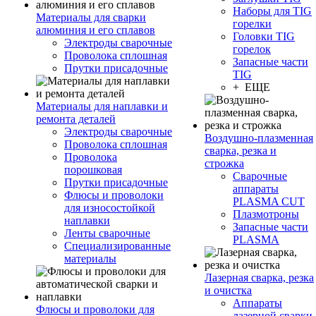
Наборы для TIG
Материалы для сварки
горелки
алюминия и его сплавов
Головки TIG
Электроды сварочные
горелок
Проволока сплошная
Запасные части
Прутки присадочные
TIG
+ ЕЩЕ
Материалы для наплавки и
ремонта деталей
Электроды сварочные
Воздушно-плазменная
Проволока сплошная
сварка, резка и
Проволока
строжка
порошковая
Сварочные
Прутки присадочные
аппараты
Флюсы и проволоки
PLASMA CUT
для износостойкой
Плазмотроны
наплавки
Запасные части
Ленты сварочные
PLASMA
Специализированные
материалы
Лазерная сварка, резка
и очистка
Аппараты
Флюсы и проволоки для
лазерной сварки