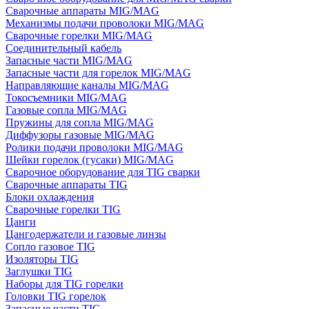
Сварочные аппараты MIG/MAG
Механизмы подачи проволоки MIG/MAG
Сварочные горелки MIG/MAG
Соединительный кабель
Запасные части MIG/MAG
Запасные части для горелок MIG/MAG
Направляющие каналы MIG/MAG
Токосъемники MIG/MAG
Газовые сопла MIG/MAG
Пружины для сопла MIG/MAG
Диффузоры газовые MIG/MAG
Ролики подачи проволоки MIG/MAG
Шейки горелок (гусаки) MIG/MAG
Сварочное оборудование для TIG сварки
Сварочные аппараты TIG
Блоки охлаждения
Сварочные горелки TIG
Цанги
Цангодержатели и газовые линзы
Сопло газовое TIG
Изоляторы TIG
Заглушки TIG
Наборы для TIG горелки
Головки TIG горелок
Запасные части TIG