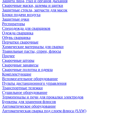
Защита лица, глаз и органов дыхания
Сварочные маски, шлемы и щитки
Защитные стекла, запчасти для масок
Блоки подачи воздуха
Защитные очки
Респираторы
Спецодежда для сварщиков
Одежда сварщика
Обувь сварщика
Перчатки сварочные
Химические материалы для сварки
Травильные пасты, спреи, флюсы
Прочее
Сварочные шторы
Сварочные занавесы
Сварочные полотна и одеяла
Комплектующие
Вспомогательное оборудование
Пульты дистанционного управления
Транспортные тележки
Сушильное оборудование
Термопеналы и печи для прокалки электродов
Бункеры для хранения флюсов
Автоматическое оборудование
Автоматическая сварка под слоем флюса (SAW)