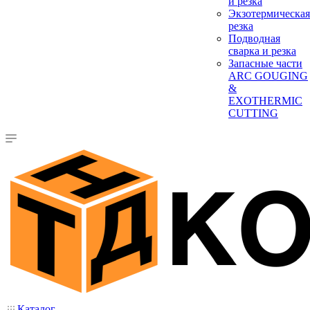
и резка
Экзотермическая
резка
Подводная
сварка и резка
Запасные части
ARC GOUGING
&
EXOTHERMIC
CUTTING
Каталог