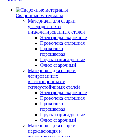
Сварочные материалы
Материалы для сварки
углеродистых и
низколегированных сталей
Электроды сварочные
Проволока сплошная
Проволока
порошковая
Прутки присадочные
Флюс сварочный
Материалы для сварки
легированных
высокопрочных и
теплоустойчивых сталей
Электроды сварочные
Проволока сплошная
Проволока
порошковая
Прутки присадочные
Флюс сварочный
Материалы для сварки
нержавеющих и
жаростойких сталей