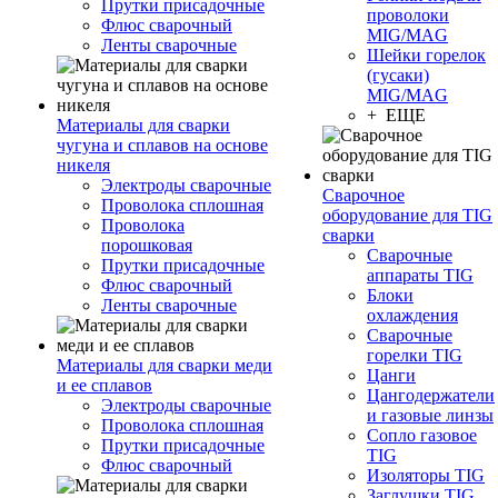
Прутки присадочные
проволоки
Флюс сварочный
MIG/MAG
Ленты сварочные
Шейки горелок
(гусаки)
MIG/MAG
+ ЕЩЕ
Материалы для сварки
чугуна и сплавов на основе
никеля
Электроды сварочные
Сварочное
Проволока сплошная
оборудование для TIG
Проволока
сварки
порошковая
Сварочные
Прутки присадочные
аппараты TIG
Флюс сварочный
Блоки
Ленты сварочные
охлаждения
Сварочные
горелки TIG
Материалы для сварки меди
Цанги
и ее сплавов
Цангодержатели
Электроды сварочные
и газовые линзы
Проволока сплошная
Сопло газовое
Прутки присадочные
TIG
Флюс сварочный
Изоляторы TIG
Заглушки TIG