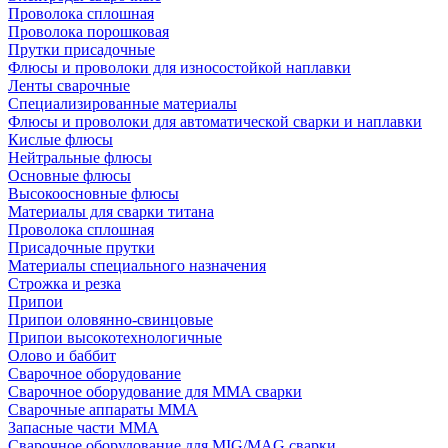
Проволока сплошная
Проволока порошковая
Прутки присадочные
Флюсы и проволоки для износостойкой наплавки
Ленты сварочные
Специализированные материалы
Флюсы и проволоки для автоматической сварки и наплавки
Кислые флюсы
Нейтральные флюсы
Основные флюсы
Высокоосновные флюсы
Материалы для сварки титана
Проволока сплошная
Присадочные прутки
Материалы специального назначения
Строжка и резка
Припои
Припои оловянно-свинцовые
Припои высокотехнологичные
Олово и баббит
Сварочное оборудование
Сварочное оборудование для MMA сварки
Сварочные аппараты MMA
Запасные части MMA
Сварочное оборудование для MIG/MAG сварки