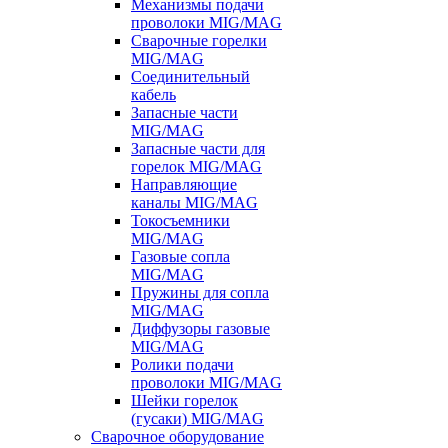
Механизмы подачи
проволоки MIG/MAG
Сварочные горелки
MIG/MAG
Соединительный
кабель
Запасные части
MIG/MAG
Запасные части для
горелок MIG/MAG
Направляющие
каналы MIG/MAG
Токосъемники
MIG/MAG
Газовые сопла
MIG/MAG
Пружины для сопла
MIG/MAG
Диффузоры газовые
MIG/MAG
Ролики подачи
проволоки MIG/MAG
Шейки горелок
(гусаки) MIG/MAG
Сварочное оборудование