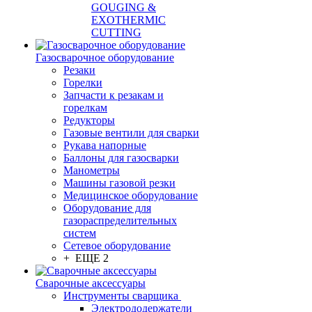
GOUGING &
EXOTHERMIC
CUTTING
Газосварочное оборудование
Резаки
Горелки
Запчасти к резакам и
горелкам
Редукторы
Газовые вентили для сварки
Рукава напорные
Баллоны для газосварки
Манометры
Машины газовой резки
Медицинское оборудование
Оборудование для
газораспределительных
систем
Сетевое оборудование
+ ЕЩЕ 2
Сварочные аксессуары
Инструменты сварщика
Электрододержатели