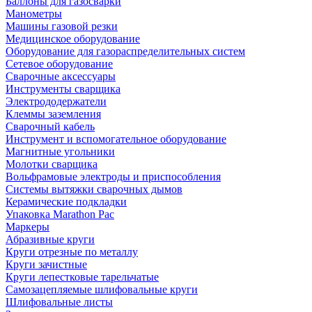
Баллоны для газосварки
Манометры
Машины газовой резки
Медицинское оборудование
Оборудование для газораспределительных систем
Сетевое оборудование
Сварочные аксессуары
Инструменты сварщика
Электрододержатели
Клеммы заземления
Сварочный кабель
Инструмент и вспомогательное оборудование
Магнитные угольники
Молотки сварщика
Вольфрамовые электроды и приспособления
Системы вытяжки сварочных дымов
Керамические подкладки
Упаковка Marathon Pac
Маркеры
Абразивные круги
Круги отрезные по металлу
Круги зачистные
Круги лепестковые тарельчатые
Самозацепляемые шлифовальные круги
Шлифовальные листы