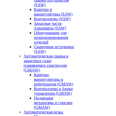
сварки под флюсом
(SAW)
Каретки и
манипуляторы (SAW)
Контроллеры (SAW)
Запасные части
Automation (SAW)
Оборудование для
позиционирования
изделий
Сварочные источники
(SAW)
Автоматическая сварка в
защитных газах
плавящимся электродом
(GMAW)
Каретки,
манипуляторы и
роботизация (GMAW)
Контроллеры и блоки
управления (GMAW)
Подающие
механизмы и горелки
(GMAW)
Автоматическая резка