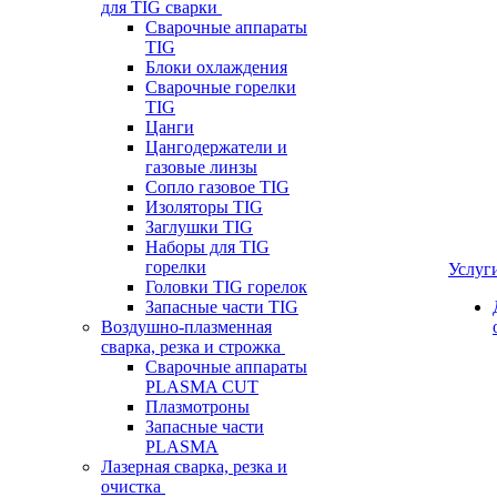
для TIG сварки
Сварочные аппараты
TIG
Блоки охлаждения
Сварочные горелки
TIG
Цанги
Цангодержатели и
газовые линзы
Сопло газовое TIG
Изоляторы TIG
Заглушки TIG
Наборы для TIG
горелки
Услуг
Головки TIG горелок
Запасные части TIG
Воздушно-плазменная
сварка, резка и строжка
Сварочные аппараты
PLASMA CUT
Плазмотроны
Запасные части
PLASMA
Лазерная сварка, резка и
очистка