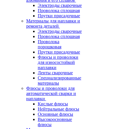
алюминия и его сплавов
Электроды сварочные
Проволока сплошная
Прутки присадочные
Материалы для наплавки и
ремонта деталей
Электроды сварочные
Проволока сплошная
Проволока
порошковая
Прутки присадочные
Флюсы и проволоки
для износостойкой
наплавки
Ленты сварочные
Специализированные
материалы
Флюсы и проволоки для
автоматической сварки и
наплавки
Кислые флюсы
Нейтральные флюсы
Основные флюсы
Высокоосновные
флюсы