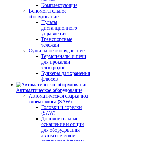
Комплектующие
Вспомогательное
оборудование
Пульты
дистанционного
управления
Транспортные
тележки
Сушильное оборудование
Термопеналы и печи
для прокалки
электродов
Бункеры для хранения
флюсов
Автоматическое оборудование
Автоматическая сварка под
слоем флюса (SAW)
Головки и горелки
(SAW)
Дополнительные
оснащение и опции
для оборудования
автоматической