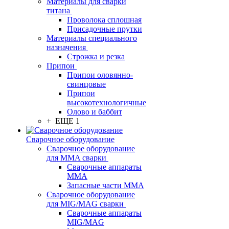
Материалы для сварки
титана
Проволока сплошная
Присадочные прутки
Материалы специального
назначения
Строжка и резка
Припои
Припои оловянно-
свинцовые
Припои
высокотехнологичные
Олово и баббит
+ ЕЩЕ 1
Сварочное оборудование
Сварочное оборудование
для MMA сварки
Сварочные аппараты
MMA
Запасные части MMA
Сварочное оборудование
для MIG/MAG сварки
Сварочные аппараты
MIG/MAG