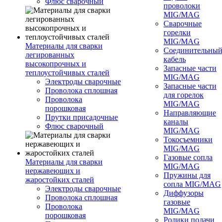
Флюс сварочный
проволоки
MIG/MAG
Сварочные
горелки
MIG/MAG
Материалы для сварки
Соединительны
легированных
кабель
высокопрочных и
Запасные части
теплоустойчивых сталей
MIG/MAG
Электроды сварочные
Запасные части
Проволока сплошная
для горелок
Проволока
MIG/MAG
порошковая
Направляющие
Прутки присадочные
каналы
Флюс сварочный
MIG/MAG
Токосъемники
MIG/MAG
Газовые сопла
Материалы для сварки
MIG/MAG
нержавеющих и
Пружины для
жаростойких сталей
сопла MIG/MAG
Электроды сварочные
Диффузоры
Проволока сплошная
газовые
Проволока
MIG/MAG
порошковая
Ролики подачи