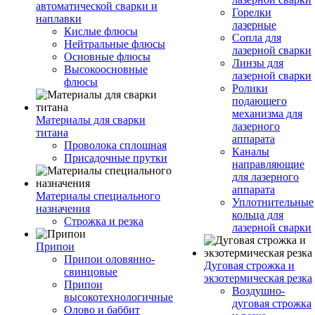
автоматической сварки и
Горелки
наплавки
лазерные
Кислые флюсы
Сопла для
Нейтральные флюсы
лазерной сварки
Основные флюсы
Линзы для
Высокоосновные
лазерной сварки
флюсы
Ролики
подающего
механизма для
Материалы для сварки
лазерного
титана
аппарата
Проволока сплошная
Каналы
Присадочные прутки
направляющие
для лазерного
аппарата
Материалы специального
Уплотнительные
назначения
кольца для
Строжка и резка
лазерной сварки
Припои
Припои оловянно-
Дуговая строжка и
свинцовые
экзотермическая резка
Припои
Воздушно-
высокотехнологичные
дуговая строжка
Олово и баббит