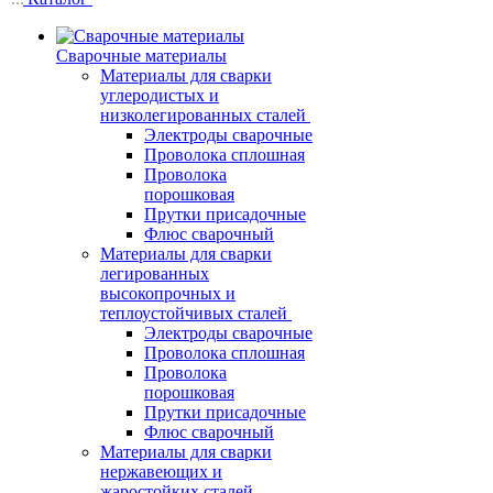
Сварочные материалы
Материалы для сварки
углеродистых и
низколегированных сталей
Электроды сварочные
Проволока сплошная
Проволока
порошковая
Прутки присадочные
Флюс сварочный
Материалы для сварки
легированных
высокопрочных и
теплоустойчивых сталей
Электроды сварочные
Проволока сплошная
Проволока
порошковая
Прутки присадочные
Флюс сварочный
Материалы для сварки
нержавеющих и
жаростойких сталей