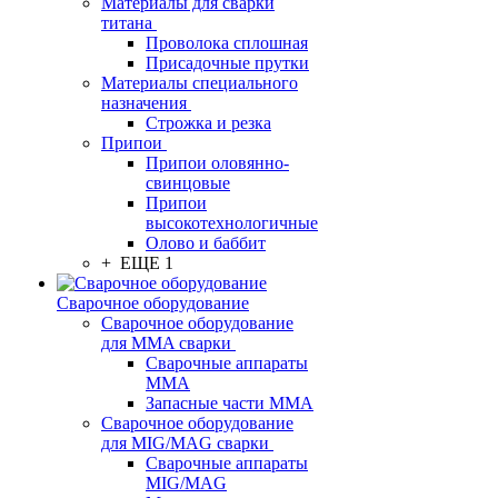
Материалы для сварки
титана
Проволока сплошная
Присадочные прутки
Материалы специального
назначения
Строжка и резка
Припои
Припои оловянно-
свинцовые
Припои
высокотехнологичные
Олово и баббит
+ ЕЩЕ 1
Сварочное оборудование
Сварочное оборудование
для MMA сварки
Сварочные аппараты
MMA
Запасные части MMA
Сварочное оборудование
для MIG/MAG сварки
Сварочные аппараты
MIG/MAG