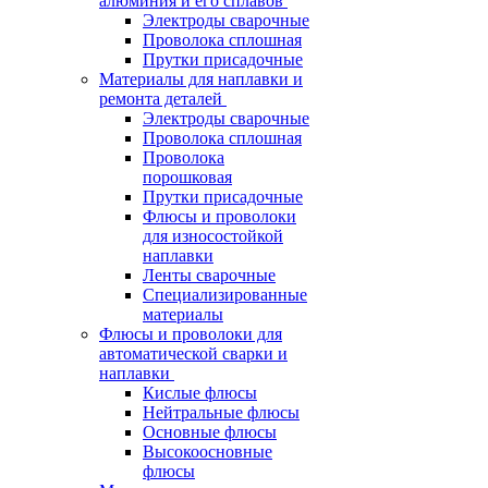
алюминия и его сплавов
Электроды сварочные
Проволока сплошная
Прутки присадочные
Материалы для наплавки и
ремонта деталей
Электроды сварочные
Проволока сплошная
Проволока
порошковая
Прутки присадочные
Флюсы и проволоки
для износостойкой
наплавки
Ленты сварочные
Специализированные
материалы
Флюсы и проволоки для
автоматической сварки и
наплавки
Кислые флюсы
Нейтральные флюсы
Основные флюсы
Высокоосновные
флюсы