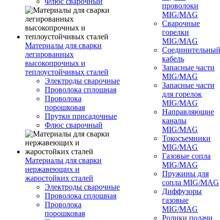
Флюс сварочный
проволоки
MIG/MAG
Сварочные
горелки
MIG/MAG
Материалы для сварки
Соединительны
легированных
кабель
высокопрочных и
Запасные части
теплоустойчивых сталей
MIG/MAG
Электроды сварочные
Запасные части
Проволока сплошная
для горелок
Проволока
MIG/MAG
порошковая
Направляющие
Прутки присадочные
каналы
Флюс сварочный
MIG/MAG
Токосъемники
MIG/MAG
Газовые сопла
Материалы для сварки
MIG/MAG
нержавеющих и
Пружины для
жаростойких сталей
сопла MIG/MAG
Электроды сварочные
Диффузоры
Проволока сплошная
газовые
Проволока
MIG/MAG
порошковая
Ролики подачи