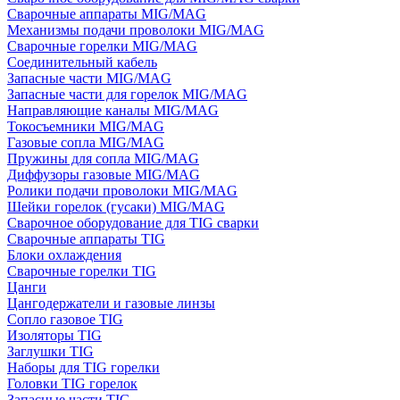
Сварочные аппараты MIG/MAG
Механизмы подачи проволоки MIG/MAG
Сварочные горелки MIG/MAG
Соединительный кабель
Запасные части MIG/MAG
Запасные части для горелок MIG/MAG
Направляющие каналы MIG/MAG
Токосъемники MIG/MAG
Газовые сопла MIG/MAG
Пружины для сопла MIG/MAG
Диффузоры газовые MIG/MAG
Ролики подачи проволоки MIG/MAG
Шейки горелок (гусаки) MIG/MAG
Сварочное оборудование для TIG сварки
Сварочные аппараты TIG
Блоки охлаждения
Сварочные горелки TIG
Цанги
Цангодержатели и газовые линзы
Сопло газовое TIG
Изоляторы TIG
Заглушки TIG
Наборы для TIG горелки
Головки TIG горелок
Запасные части TIG