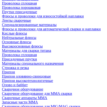
Проволока сплошная
Проволока порошковая
Прутки присадочные
Флюсы и проволоки для износостойкой наплавки
Ленты сварочные
Специализированные материалы
Флюсы и проволоки для автоматической сварки и наплавки
Кислые флюсы
Нейтральные флюсы
Основные флюсы
Высокоосновные флюсы
Материалы для сварки титана
Проволока сплошная
Присадочные прутки
Материалы специального назначения
Строжка и резка
Припои
Припои оловянно-свинцовые
Припои высокотехнологичные
Олово и баббит
Сварочное оборудование
Сварочное оборудование для MMA сварки
Сварочные аппараты MMA
Запасные части MMA
Сварочное оборудование для MIG/MAG сварки