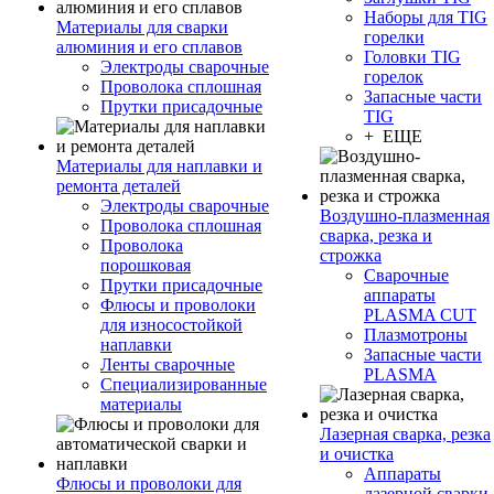
Наборы для TIG
Материалы для сварки
горелки
алюминия и его сплавов
Головки TIG
Электроды сварочные
горелок
Проволока сплошная
Запасные части
Прутки присадочные
TIG
+ ЕЩЕ
Материалы для наплавки и
ремонта деталей
Электроды сварочные
Воздушно-плазменная
Проволока сплошная
сварка, резка и
Проволока
строжка
порошковая
Сварочные
Прутки присадочные
аппараты
Флюсы и проволоки
PLASMA CUT
для износостойкой
Плазмотроны
наплавки
Запасные части
Ленты сварочные
PLASMA
Специализированные
материалы
Лазерная сварка, резка
и очистка
Аппараты
Флюсы и проволоки для
лазерной сварки