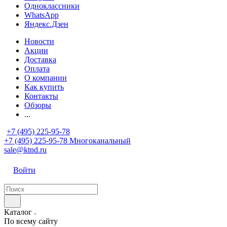
Одноклассники
WhatsApp
Яндекс.Дзен
Новости
Акции
Доставка
Оплата
О компании
Как купить
Контакты
Обзоры
...
+7 (495) 225-95-78
+7 (495) 225-95-78
Многоканальный
sale@ktnd.ru
Войти
Каталог
По всему сайту