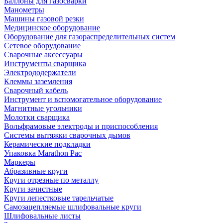
Баллоны для газосварки
Манометры
Машины газовой резки
Медицинское оборудование
Оборудование для газораспределительных систем
Сетевое оборудование
Сварочные аксессуары
Инструменты сварщика
Электрододержатели
Клеммы заземления
Сварочный кабель
Инструмент и вспомогательное оборудование
Магнитные угольники
Молотки сварщика
Вольфрамовые электроды и приспособления
Системы вытяжки сварочных дымов
Керамические подкладки
Упаковка Marathon Pac
Маркеры
Абразивные круги
Круги отрезные по металлу
Круги зачистные
Круги лепестковые тарельчатые
Самозацепляемые шлифовальные круги
Шлифовальные листы