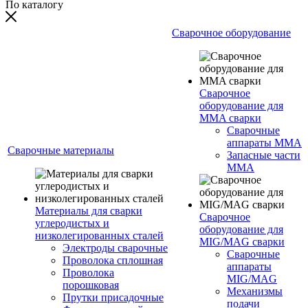
По каталогу
Сварочное оборудование
Сварочное
оборудование для
MMA сварки
Сварочные
аппараты MMA
Сварочные материалы
Запасные части
MMA
Материалы для сварки
Сварочное
углеродистых и
оборудование для
низколегированных сталей
MIG/MAG сварки
Электроды сварочные
Сварочные
Проволока сплошная
аппараты
Проволока
MIG/MAG
порошковая
Механизмы
Прутки присадочные
подачи