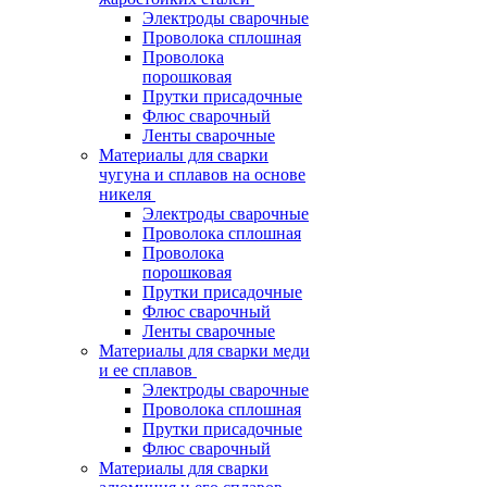
Электроды сварочные
Проволока сплошная
Проволока
порошковая
Прутки присадочные
Флюс сварочный
Ленты сварочные
Материалы для сварки
чугуна и сплавов на основе
никеля
Электроды сварочные
Проволока сплошная
Проволока
порошковая
Прутки присадочные
Флюс сварочный
Ленты сварочные
Материалы для сварки меди
и ее сплавов
Электроды сварочные
Проволока сплошная
Прутки присадочные
Флюс сварочный
Материалы для сварки