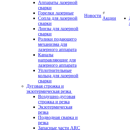
Аппараты лазерной
сварки
Горелки лазерные
Новости
Сопла для лазерной
Акции
сварки
Линзы для лазерной
сварки
Ролики подающего
механизма для
лазерного аппарата
Каналы
направляющие для
лазерного аппарата
Уплотнительные
кольца для лазерной
сварки
Дуговая строжка и
экзотермическая резка
Воздушно-дуговая
строжка и резка
Экзотермическая
резка
Подводная сварка и
резка
Запасные части ARC