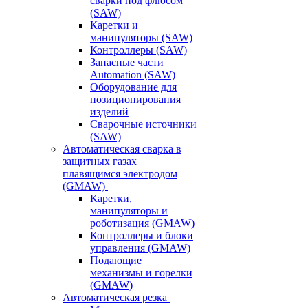
сварки под флюсом
(SAW)
Каретки и
манипуляторы (SAW)
Контроллеры (SAW)
Запасные части
Automation (SAW)
Оборудование для
позиционирования
изделий
Сварочные источники
(SAW)
Автоматическая сварка в
защитных газах
плавящимся электродом
(GMAW)
Каретки,
манипуляторы и
роботизация (GMAW)
Контроллеры и блоки
управления (GMAW)
Подающие
механизмы и горелки
(GMAW)
Автоматическая резка