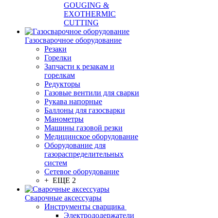
GOUGING &
EXOTHERMIC
CUTTING
Газосварочное оборудование
Резаки
Горелки
Запчасти к резакам и
горелкам
Редукторы
Газовые вентили для сварки
Рукава напорные
Баллоны для газосварки
Манометры
Машины газовой резки
Медицинское оборудование
Оборудование для
газораспределительных
систем
Сетевое оборудование
+ ЕЩЕ 2
Сварочные аксессуары
Инструменты сварщика
Электрододержатели