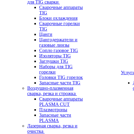
для TIG сварки
Сварочные аппараты
TIG
Блоки охлаждения
Сварочные горелки
TIG
Цанги
Цангодержатели и
газовые линзы
Сопло газовое TIG
Изоляторы TIG
Заглушки TIG
Наборы для TIG
горелки
Услуг
Головки TIG горелок
Запасные части TIG
Воздушно-плазменная
сварка, резка и строжка
Сварочные аппараты
PLASMA CUT
Плазмотроны
Запасные части
PLASMA
Лазерная сварка, резка и
очистка