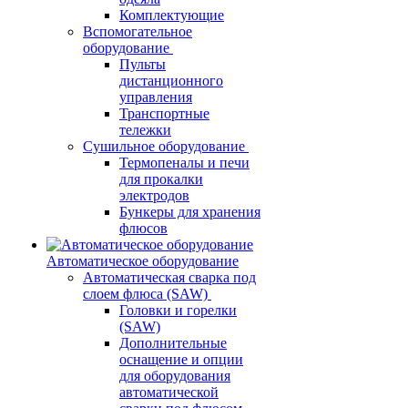
Комплектующие
Вспомогательное
оборудование
Пульты
дистанционного
управления
Транспортные
тележки
Сушильное оборудование
Термопеналы и печи
для прокалки
электродов
Бункеры для хранения
флюсов
Автоматическое оборудование
Автоматическая сварка под
слоем флюса (SAW)
Головки и горелки
(SAW)
Дополнительные
оснащение и опции
для оборудования
автоматической