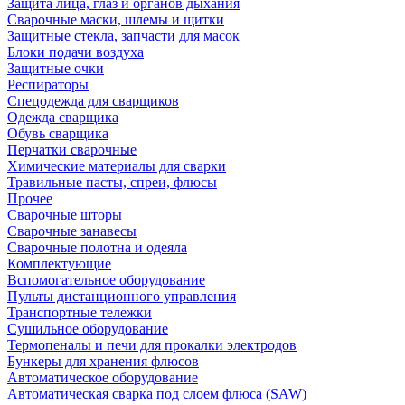
Защита лица, глаз и органов дыхания
Сварочные маски, шлемы и щитки
Защитные стекла, запчасти для масок
Блоки подачи воздуха
Защитные очки
Респираторы
Спецодежда для сварщиков
Одежда сварщика
Обувь сварщика
Перчатки сварочные
Химические материалы для сварки
Травильные пасты, спреи, флюсы
Прочее
Сварочные шторы
Сварочные занавесы
Сварочные полотна и одеяла
Комплектующие
Вспомогательное оборудование
Пульты дистанционного управления
Транспортные тележки
Сушильное оборудование
Термопеналы и печи для прокалки электродов
Бункеры для хранения флюсов
Автоматическое оборудование
Автоматическая сварка под слоем флюса (SAW)