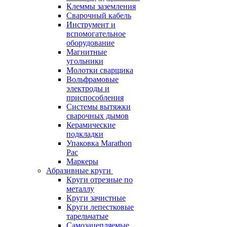
Клеммы заземления
Сварочный кабель
Инструмент и
вспомогательное
оборудование
Магнитные
угольники
Молотки сварщика
Вольфрамовые
электроды и
приспособления
Системы вытяжки
сварочных дымов
Керамические
подкладки
Упаковка Marathon
Pac
Маркеры
Абразивные круги
Круги отрезные по
металлу
Круги зачистные
Круги лепестковые
тарельчатые
Самозацепляемые