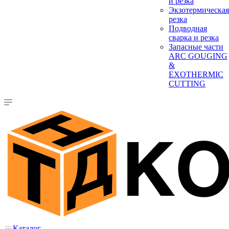
и резка
Экзотермическая
резка
Подводная
сварка и резка
Запасные части
ARC GOUGING
&
EXOTHERMIC
CUTTING
Каталог