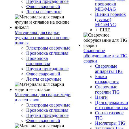
Прутки присадочные
проволоки
Флюс сварочный
MIG/MAG
Ленты сварочные
Шейки горелок
(гусаки)
MIG/MAG
+ ЕЩЕ
Материалы для сварки
чугуна и сплавов на основе
никеля
Электроды сварочные
Сварочное
Проволока сплошная
оборудование для TIG
Проволока
сварки
порошковая
Сварочные
Прутки присадочные
аппараты TIG
Флюс сварочный
Блоки
Ленты сварочные
охлаждения
Сварочные
горелки TIG
Материалы для сварки меди
Цанги
и ее сплавов
Цангодержатели
Электроды сварочные
и газовые линзы
Проволока сплошная
Сопло газовое
Прутки присадочные
TIG
Флюс сварочный
Изоляторы TIG
Заглушки TIG