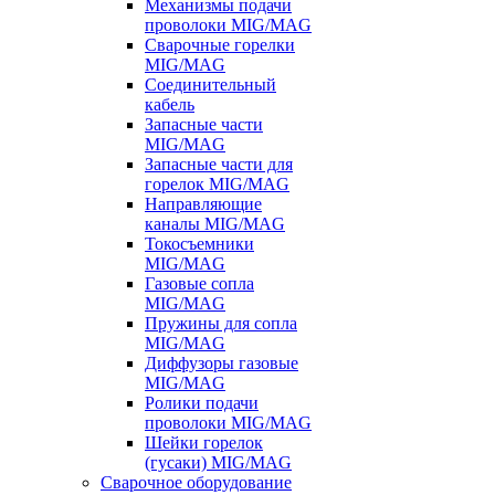
Механизмы подачи
проволоки MIG/MAG
Сварочные горелки
MIG/MAG
Соединительный
кабель
Запасные части
MIG/MAG
Запасные части для
горелок MIG/MAG
Направляющие
каналы MIG/MAG
Токосъемники
MIG/MAG
Газовые сопла
MIG/MAG
Пружины для сопла
MIG/MAG
Диффузоры газовые
MIG/MAG
Ролики подачи
проволоки MIG/MAG
Шейки горелок
(гусаки) MIG/MAG
Сварочное оборудование