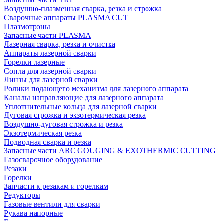
Воздушно-плазменная сварка, резка и строжка
Сварочные аппараты PLASMA CUT
Плазмотроны
Запасные части PLASMA
Лазерная сварка, резка и очистка
Аппараты лазерной сварки
Горелки лазерные
Сопла для лазерной сварки
Линзы для лазерной сварки
Ролики подающего механизма для лазерного аппарата
Каналы направляющие для лазерного аппарата
Уплотнительные кольца для лазерной сварки
Дуговая строжка и экзотермическая резка
Воздушно-дуговая строжка и резка
Экзотермическая резка
Подводная сварка и резка
Запасные части ARC GOUGING & EXOTHERMIC CUTTING
Газосварочное оборудование
Резаки
Горелки
Запчасти к резакам и горелкам
Редукторы
Газовые вентили для сварки
Рукава напорные