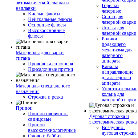
автоматической сварки и
Горелки
наплавки
лазерные
Кислые флюсы
Сопла для
Нейтральные флюсы
лазерной сварки
Основные флюсы
Линзы для
Высокоосновные
лазерной сварки
флюсы
Ролики
подающего
механизма для
Материалы для сварки
лазерного
титана
аппарата
Проволока сплошная
Каналы
Присадочные прутки
направляющие
для лазерного
аппарата
Материалы специального
Уплотнительные
назначения
кольца для
Строжка и резка
лазерной сварки
Припои
Припои оловянно-
Дуговая строжка и
свинцовые
экзотермическая резка
Припои
Воздушно-
высокотехнологичные
дуговая строжка
Олово и баббит