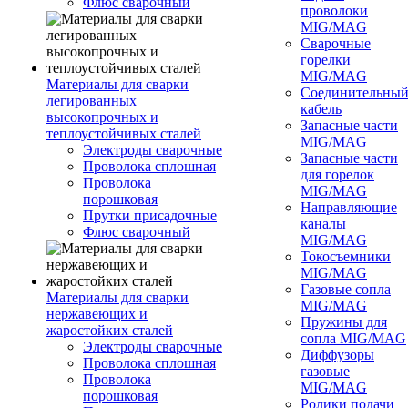
Флюс сварочный
проволоки
MIG/MAG
Сварочные
горелки
MIG/MAG
Материалы для сварки
Соединительны
легированных
кабель
высокопрочных и
Запасные части
теплоустойчивых сталей
MIG/MAG
Электроды сварочные
Запасные части
Проволока сплошная
для горелок
Проволока
MIG/MAG
порошковая
Направляющие
Прутки присадочные
каналы
Флюс сварочный
MIG/MAG
Токосъемники
MIG/MAG
Газовые сопла
Материалы для сварки
MIG/MAG
нержавеющих и
Пружины для
жаростойких сталей
сопла MIG/MAG
Электроды сварочные
Диффузоры
Проволока сплошная
газовые
Проволока
MIG/MAG
порошковая
Ролики подачи