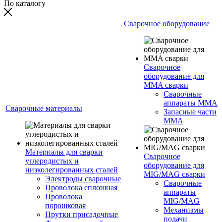
По каталогу
Сварочное оборудование
Сварочное
оборудование для
MMA сварки
Сварочные
аппараты MMA
Сварочные материалы
Запасные части
MMA
Материалы для сварки
Сварочное
углеродистых и
оборудование для
низколегированных сталей
MIG/MAG сварки
Электроды сварочные
Сварочные
Проволока сплошная
аппараты
Проволока
MIG/MAG
порошковая
Механизмы
Прутки присадочные
подачи