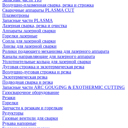
Воздушно-плазменная сварка, резка и строжка
Сварочные аппараты PLASMA CUT
Плазмотроны
Запасные части PLASMA
Лазерная сварка, резка и очистка
Аппараты лазерной сварки
Горелки лазерные
Сопла для лазерной сварки
Линзы для лазерной сварки
Ролики подающего механизма для лазерного аппарата
Каналы направляющие для лазерного аппарата
Уплотнительные кольца для лазерной сварки
Дуговая строжка и экзотермическая резка
Воздушно-дуговая строжка и резка
Экзотермическая резка
Подводная сварка и резка
Запасные части ARC GOUGING & EXOTHERMIC CUTTING
Газосварочное оборудование
Резаки
Горелки
Запчасти к резакам и горелкам
Редукторы
Газовые вентили для сварки
Рукава напорные