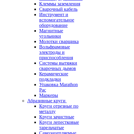
Клеммы заземления
Сварочный кабель
Инструмент и
вспомогательное
оборудование
Магнитные
угольники
Молотки сварщика
Вольфрамовые
электроды и
приспособления
Системы вытяжки
сварочных дымов
Керамические
подкладки
Упаковка Marathon
Pac
Маркеры
Абразивные круги
Круги отрезные по
металлу
Круги зачистные
Круги лепестковые
тарельчатые
Самозацепляемые