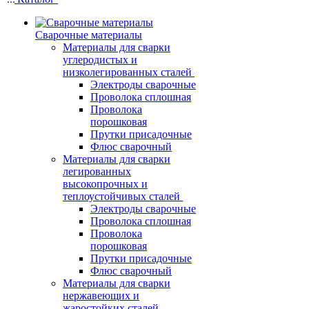
Сварочные материалы
Материалы для сварки
углеродистых и
низколегированных сталей
Электроды сварочные
Проволока сплошная
Проволока
порошковая
Прутки присадочные
Флюс сварочный
Материалы для сварки
легированных
высокопрочных и
теплоустойчивых сталей
Электроды сварочные
Проволока сплошная
Проволока
порошковая
Прутки присадочные
Флюс сварочный
Материалы для сварки
нержавеющих и
жаростойких сталей