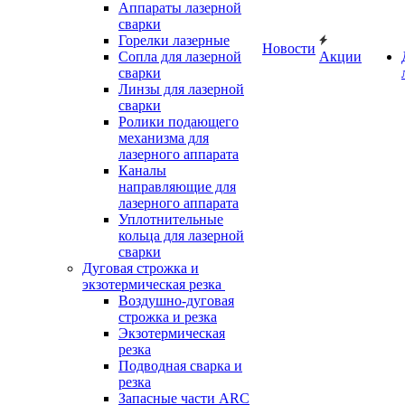
Аппараты лазерной
сварки
Горелки лазерные
Новости
Сопла для лазерной
Акции
сварки
Линзы для лазерной
сварки
Ролики подающего
механизма для
лазерного аппарата
Каналы
направляющие для
лазерного аппарата
Уплотнительные
кольца для лазерной
сварки
Дуговая строжка и
экзотермическая резка
Воздушно-дуговая
строжка и резка
Экзотермическая
резка
Подводная сварка и
резка
Запасные части ARC