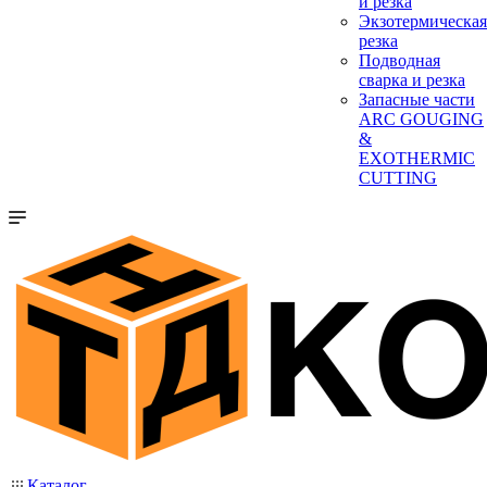
и резка
Экзотермическая
резка
Подводная
сварка и резка
Запасные части
ARC GOUGING
&
EXOTHERMIC
CUTTING
Каталог