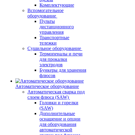
Комплектующие
Вспомогательное
оборудование
Пульты
дистанционного
управления
Транспортные
тележки
Сушильное оборудование
Термопеналы и печи
для прокалки
электродов
Бункеры для хранения
флюсов
Автоматическое оборудование
Автоматическая сварка под
слоем флюса (SAW)
Головки и горелки
(SAW)
Дополнительные
оснащение и опции
для оборудования
автоматической