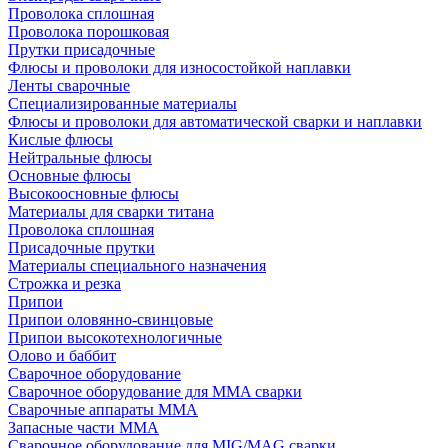
Проволока сплошная
Проволока порошковая
Прутки присадочные
Флюсы и проволоки для износостойкой наплавки
Ленты сварочные
Специализированные материалы
Флюсы и проволоки для автоматической сварки и наплавки
Кислые флюсы
Нейтральные флюсы
Основные флюсы
Высокоосновные флюсы
Материалы для сварки титана
Проволока сплошная
Присадочные прутки
Материалы специального назначения
Строжка и резка
Припои
Припои оловянно-свинцовые
Припои высокотехнологичные
Олово и баббит
Сварочное оборудование
Сварочное оборудование для MMA сварки
Сварочные аппараты MMA
Запасные части MMA
Сварочное оборудование для MIG/MAG сварки