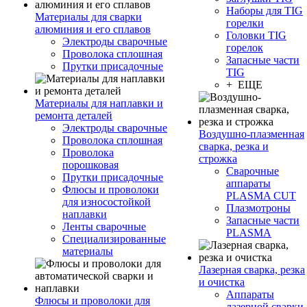
Наборы для TIG
Материалы для сварки
горелки
алюминия и его сплавов
Головки TIG
Электроды сварочные
горелок
Проволока сплошная
Запасные части
Прутки присадочные
TIG
+ ЕЩЕ
Материалы для наплавки и
ремонта деталей
Электроды сварочные
Воздушно-плазменная
Проволока сплошная
сварка, резка и
Проволока
строжка
порошковая
Сварочные
Прутки присадочные
аппараты
Флюсы и проволоки
PLASMA CUT
для износостойкой
Плазмотроны
наплавки
Запасные части
Ленты сварочные
PLASMA
Специализированные
материалы
Лазерная сварка, резка
и очистка
Аппараты
Флюсы и проволоки для
лазерной сварки