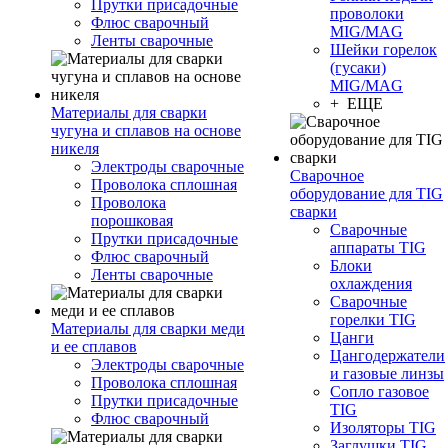
Прутки присадочные
проволоки
Флюс сварочный
MIG/MAG
Ленты сварочные
Шейки горелок
(гусаки)
MIG/MAG
+ ЕЩЕ
Материалы для сварки
чугуна и сплавов на основе
никеля
Электроды сварочные
Сварочное
Проволока сплошная
оборудование для TIG
Проволока
сварки
порошковая
Сварочные
Прутки присадочные
аппараты TIG
Флюс сварочный
Блоки
Ленты сварочные
охлаждения
Сварочные
горелки TIG
Материалы для сварки меди
Цанги
и ее сплавов
Цангодержатели
Электроды сварочные
и газовые линзы
Проволока сплошная
Сопло газовое
Прутки присадочные
TIG
Флюс сварочный
Изоляторы TIG
Заглушки TIG