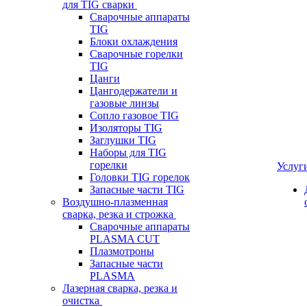
для TIG сварки
Сварочные аппараты
TIG
Блоки охлаждения
Сварочные горелки
TIG
Цанги
Цангодержатели и
газовые линзы
Сопло газовое TIG
Изоляторы TIG
Заглушки TIG
Наборы для TIG
горелки
Услуг
Головки TIG горелок
Запасные части TIG
Воздушно-плазменная
сварка, резка и строжка
Сварочные аппараты
PLASMA CUT
Плазмотроны
Запасные части
PLASMA
Лазерная сварка, резка и
очистка