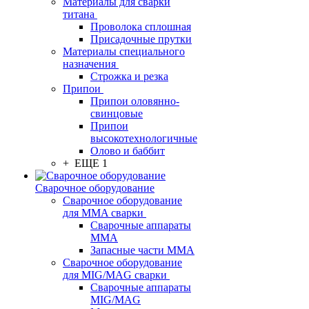
Материалы для сварки
титана
Проволока сплошная
Присадочные прутки
Материалы специального
назначения
Строжка и резка
Припои
Припои оловянно-
свинцовые
Припои
высокотехнологичные
Олово и баббит
+ ЕЩЕ 1
Сварочное оборудование
Сварочное оборудование
для MMA сварки
Сварочные аппараты
MMA
Запасные части MMA
Сварочное оборудование
для MIG/MAG сварки
Сварочные аппараты
MIG/MAG