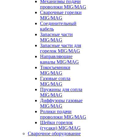
Механизмы подачи
проволоки MIG/MAG
Сварочные горелки
MIG/MAG
Соединительный
кабель
Запасные части
MIG/MAG
Запасные части для
горелок MIG/MAG
Направляющие
каналы MIG/MAG
Токосъемники
MIG/MAG
Газовые сопла
MIG/MAG
Пружины для сопла
MIG/MAG
Диффузоры газовые
MIG/MAG
Ролики подачи
проволоки MIG/MAG
Шейки горелок
(гусаки) MIG/MAG
Сварочное оборудование