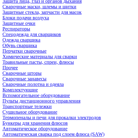
Защита лица, глаз и органов дыхания
Сварочные маски, шлемы и щитки
Защитные стекла, запчасти для масок
Блоки подачи воздуха
Защитные очки
Респираторы
Спецодежда для сварщиков
Одежда сварщика
Обувь сварщика
Перчатки сварочные
Химические материалы для сварки
Травильные пасты, спреи, флюсы
Прочее
Сварочные шторы
Сварочные занавесы
Сварочные полотна и одеяла
Комплектующие
Вспомогательное оборудование
Пульты дистанционного управления
Транспортные тележки
Сушильное оборудование
Термопеналы и печи для прокалки электродов
Бункеры для хранения флюсов
Автоматическое оборудование
Автоматическая сварка под слоем флюса (SAW)