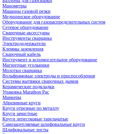
Баллоны для газосварки
Манометры
Машины газовой резки
Медицинское оборудование
Оборудование для газораспределительных систем
Сетевое оборудование
Сварочные аксессуары
Инструменты сварщика
Электрододержатели
Клеммы заземления
Сварочный кабель
Инструмент и вспомогательное оборудование
Магнитные угольники
Молотки сварщика
Вольфрамовые электроды и приспособления
Системы вытяжки сварочных дымов
Керамические подкладки
Упаковка Marathon Pac
Маркеры
Абразивные круги
Круги отрезные по металлу
Круги зачистные
Круги лепестковые тарельчатые
Самозацепляемые шлифовальные круги
Шлифовальные листы