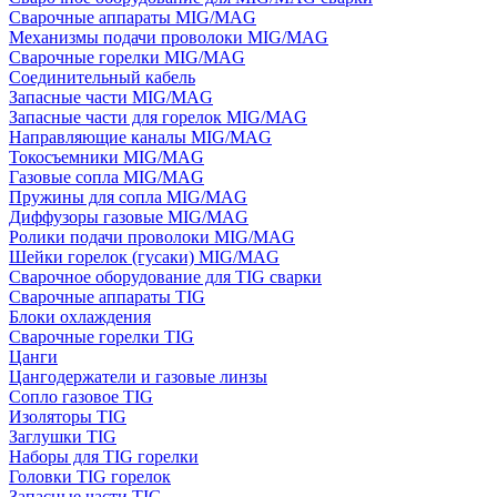
Сварочные аппараты MIG/MAG
Механизмы подачи проволоки MIG/MAG
Сварочные горелки MIG/MAG
Соединительный кабель
Запасные части MIG/MAG
Запасные части для горелок MIG/MAG
Направляющие каналы MIG/MAG
Токосъемники MIG/MAG
Газовые сопла MIG/MAG
Пружины для сопла MIG/MAG
Диффузоры газовые MIG/MAG
Ролики подачи проволоки MIG/MAG
Шейки горелок (гусаки) MIG/MAG
Сварочное оборудование для TIG сварки
Сварочные аппараты TIG
Блоки охлаждения
Сварочные горелки TIG
Цанги
Цангодержатели и газовые линзы
Сопло газовое TIG
Изоляторы TIG
Заглушки TIG
Наборы для TIG горелки
Головки TIG горелок
Запасные части TIG