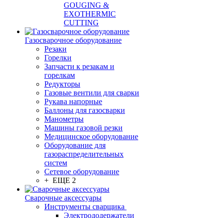
GOUGING &
EXOTHERMIC
CUTTING
Газосварочное оборудование
Резаки
Горелки
Запчасти к резакам и
горелкам
Редукторы
Газовые вентили для сварки
Рукава напорные
Баллоны для газосварки
Манометры
Машины газовой резки
Медицинское оборудование
Оборудование для
газораспределительных
систем
Сетевое оборудование
+ ЕЩЕ 2
Сварочные аксессуары
Инструменты сварщика
Электрододержатели