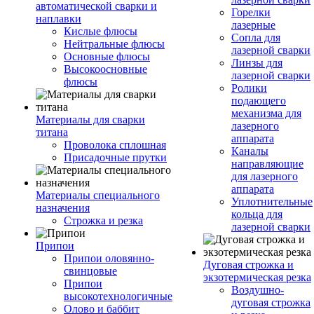
автоматической сварки и
Горелки
наплавки
лазерные
Кислые флюсы
Сопла для
Нейтральные флюсы
лазерной сварки
Основные флюсы
Линзы для
Высокоосновные
лазерной сварки
флюсы
Ролики
подающего
механизма для
Материалы для сварки
лазерного
титана
аппарата
Проволока сплошная
Каналы
Присадочные прутки
направляющие
для лазерного
аппарата
Материалы специального
Уплотнительные
назначения
кольца для
Строжка и резка
лазерной сварки
Припои
Припои оловянно-
Дуговая строжка и
свинцовые
экзотермическая резка
Припои
Воздушно-
высокотехнологичные
дуговая строжка
Олово и баббит