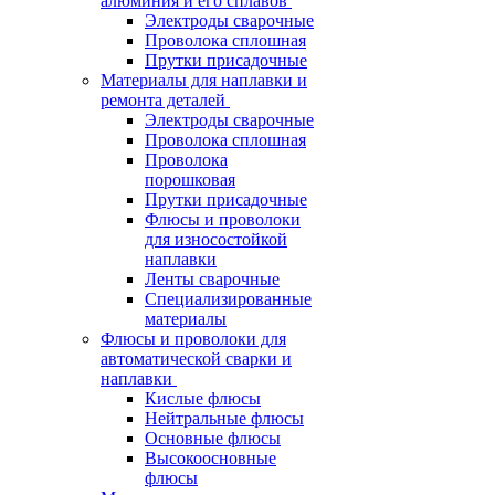
алюминия и его сплавов
Электроды сварочные
Проволока сплошная
Прутки присадочные
Материалы для наплавки и
ремонта деталей
Электроды сварочные
Проволока сплошная
Проволока
порошковая
Прутки присадочные
Флюсы и проволоки
для износостойкой
наплавки
Ленты сварочные
Специализированные
материалы
Флюсы и проволоки для
автоматической сварки и
наплавки
Кислые флюсы
Нейтральные флюсы
Основные флюсы
Высокоосновные
флюсы