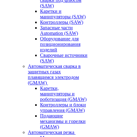
сварки под флюсом
(SAW)
Каретки и
манипуляторы (SAW)
Контроллеры (SAW)
Запасные части
Automation (SAW)
Оборудование для
позиционирования
изделий
Сварочные источники
(SAW)
Автоматическая сварка в
защитных газах
плавящимся электродом
(GMAW)
Каретки,
манипуляторы и
роботизация (GMAW)
Контроллеры и блоки
управления (GMAW)
Подающие
механизмы и горелки
(GMAW)
Автоматическая резка