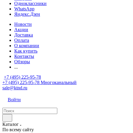
Одноклассники
WhatsApp
Яндекс.Дзен
Новости
Акции
Доставка
Оплата
О компании
Как купить
Контакты
Обзоры
...
+7 (495) 225-95-78
+7 (495) 225-95-78
Многоканальный
sale@ktnd.ru
Войти
Каталог
По всему сайту