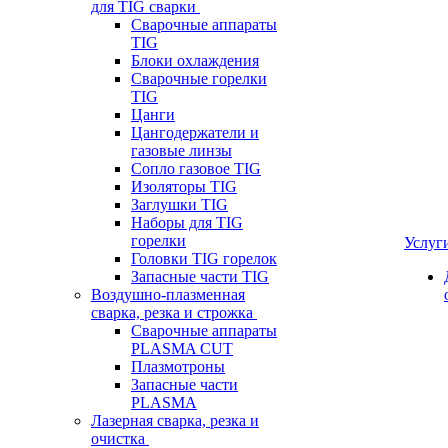
для TIG сварки
Сварочные аппараты
TIG
Блоки охлаждения
Сварочные горелки
TIG
Цанги
Цангодержатели и
газовые линзы
Сопло газовое TIG
Изоляторы TIG
Заглушки TIG
Наборы для TIG
горелки
Услуг
Головки TIG горелок
Запасные части TIG
Воздушно-плазменная
сварка, резка и строжка
Сварочные аппараты
PLASMA CUT
Плазмотроны
Запасные части
PLASMA
Лазерная сварка, резка и
очистка