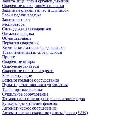
Защита лица, глаз и органов дыхания
Сварочные маски, шлемы и щитки
Защитные стекла, запчасти для масок
Блоки подачи воздуха
Защитные очки
Респираторы
Спецодежда для сварщиков
Одежда сварщика
Обувь сварщика
Перчатки сварочные
Химические материалы для сварки
Травильные пасты, спреи, флюсы
Прочее
Сварочные шторы
Сварочные занавесы
Сварочные полотна и одеяла
Комплектующие
Вспомогательное оборудование
Пульты дистанционного управления
Транспортные тележки
Сушильное оборудование
Термопеналы и печи для прокалки электродов
Бункеры для хранения флюсов
Автоматическое оборудование
Автоматическая сварка под слоем флюса (SAW)