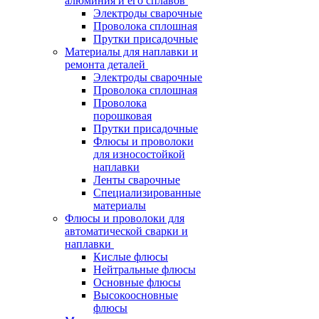
алюминия и его сплавов
Электроды сварочные
Проволока сплошная
Прутки присадочные
Материалы для наплавки и
ремонта деталей
Электроды сварочные
Проволока сплошная
Проволока
порошковая
Прутки присадочные
Флюсы и проволоки
для износостойкой
наплавки
Ленты сварочные
Специализированные
материалы
Флюсы и проволоки для
автоматической сварки и
наплавки
Кислые флюсы
Нейтральные флюсы
Основные флюсы
Высокоосновные
флюсы