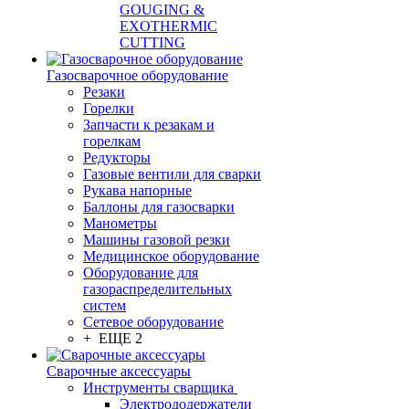
GOUGING &
EXOTHERMIC
CUTTING
Газосварочное оборудование
Резаки
Горелки
Запчасти к резакам и
горелкам
Редукторы
Газовые вентили для сварки
Рукава напорные
Баллоны для газосварки
Манометры
Машины газовой резки
Медицинское оборудование
Оборудование для
газораспределительных
систем
Сетевое оборудование
+ ЕЩЕ 2
Сварочные аксессуары
Инструменты сварщика
Электрододержатели