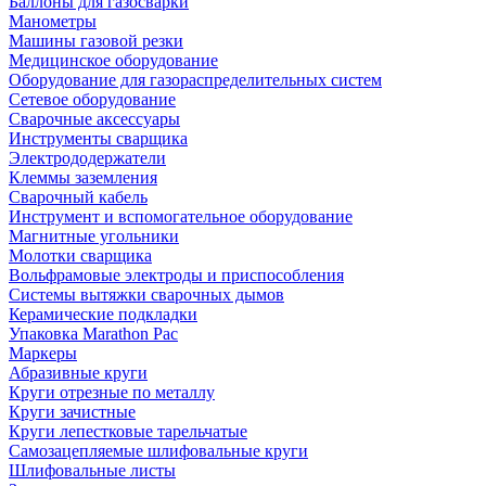
Баллоны для газосварки
Манометры
Машины газовой резки
Медицинское оборудование
Оборудование для газораспределительных систем
Сетевое оборудование
Сварочные аксессуары
Инструменты сварщика
Электрододержатели
Клеммы заземления
Сварочный кабель
Инструмент и вспомогательное оборудование
Магнитные угольники
Молотки сварщика
Вольфрамовые электроды и приспособления
Системы вытяжки сварочных дымов
Керамические подкладки
Упаковка Marathon Pac
Маркеры
Абразивные круги
Круги отрезные по металлу
Круги зачистные
Круги лепестковые тарельчатые
Самозацепляемые шлифовальные круги
Шлифовальные листы