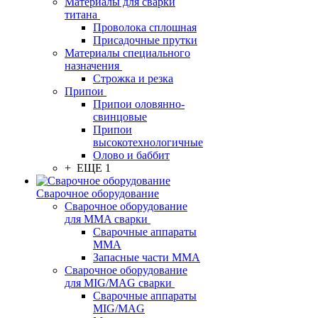
Материалы для сварки
титана
Проволока сплошная
Присадочные прутки
Материалы специального
назначения
Строжка и резка
Припои
Припои оловянно-
свинцовые
Припои
высокотехнологичные
Олово и баббит
+ ЕЩЕ 1
Сварочное оборудование
Сварочное оборудование
для MMA сварки
Сварочные аппараты
MMA
Запасные части MMA
Сварочное оборудование
для MIG/MAG сварки
Сварочные аппараты
MIG/MAG