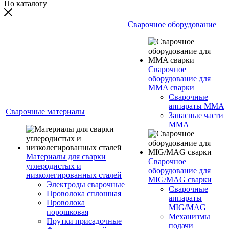
По каталогу
Сварочное оборудование
Сварочное
оборудование для
MMA сварки
Сварочные
аппараты MMA
Сварочные материалы
Запасные части
MMA
Материалы для сварки
Сварочное
углеродистых и
оборудование для
низколегированных сталей
MIG/MAG сварки
Электроды сварочные
Сварочные
Проволока сплошная
аппараты
Проволока
MIG/MAG
порошковая
Механизмы
Прутки присадочные
подачи