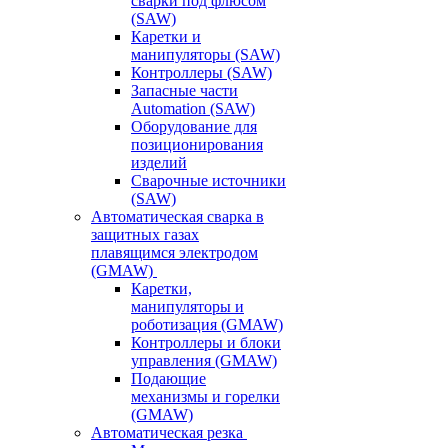
сварки под флюсом
(SAW)
Каретки и
манипуляторы (SAW)
Контроллеры (SAW)
Запасные части
Automation (SAW)
Оборудование для
позиционирования
изделий
Сварочные источники
(SAW)
Автоматическая сварка в
защитных газах
плавящимся электродом
(GMAW)
Каретки,
манипуляторы и
роботизация (GMAW)
Контроллеры и блоки
управления (GMAW)
Подающие
механизмы и горелки
(GMAW)
Автоматическая резка