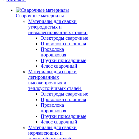
Сварочные материалы
Материалы для сварки
углеродистых и
низколегированных сталей
Электроды сварочные
Проволока сплошная
Проволока
порошковая
Прутки присадочные
Флюс сварочный
Материалы для сварки
легированных
высокопрочных и
теплоустойчивых сталей
Электроды сварочные
Проволока сплошная
Проволока
порошковая
Прутки присадочные
Флюс сварочный
Материалы для сварки
нержавеющих и
жаростойких сталей