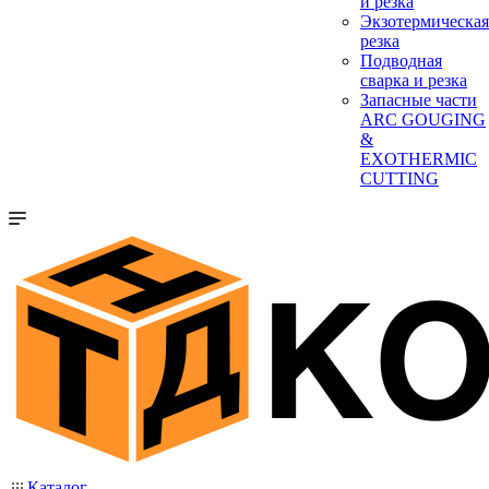
и резка
Экзотермическая
резка
Подводная
сварка и резка
Запасные части
ARC GOUGING
&
EXOTHERMIC
CUTTING
Каталог