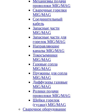
Механизмы подачи
проволоки MIG/MAG
Сварочные горелки
MIG/MAG
Соединительный
кабель
Запасные части
MIG/MAG
Запасные части для
горелок MIG/MAG
Направляющие
каналы MIG/MAG
Токосъемники
MIG/MAG
Газовые сопла
MIG/MAG
Пружины для сопла
MIG/MAG
Диффузоры газовые
MIG/MAG
Ролики подачи
проволоки MIG/MAG
Шейки горелок
(гусаки) MIG/MAG
Сварочное оборудование