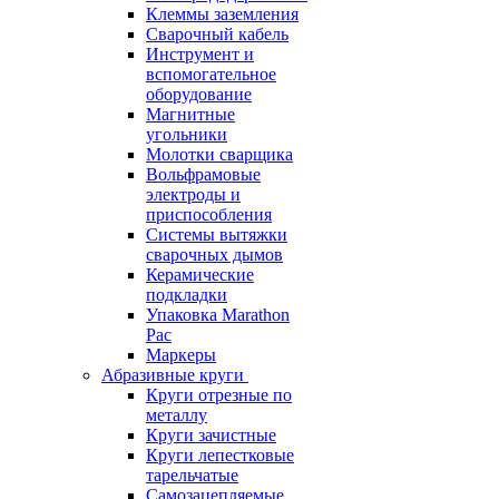
Клеммы заземления
Сварочный кабель
Инструмент и
вспомогательное
оборудование
Магнитные
угольники
Молотки сварщика
Вольфрамовые
электроды и
приспособления
Системы вытяжки
сварочных дымов
Керамические
подкладки
Упаковка Marathon
Pac
Маркеры
Абразивные круги
Круги отрезные по
металлу
Круги зачистные
Круги лепестковые
тарельчатые
Самозацепляемые