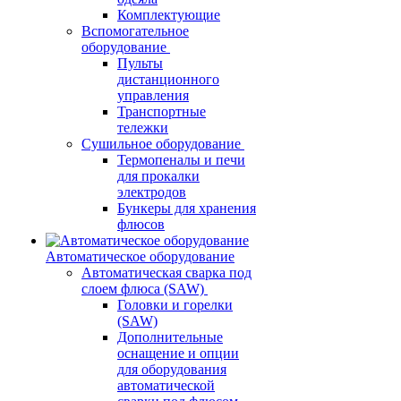
Комплектующие
Вспомогательное
оборудование
Пульты
дистанционного
управления
Транспортные
тележки
Сушильное оборудование
Термопеналы и печи
для прокалки
электродов
Бункеры для хранения
флюсов
Автоматическое оборудование
Автоматическая сварка под
слоем флюса (SAW)
Головки и горелки
(SAW)
Дополнительные
оснащение и опции
для оборудования
автоматической