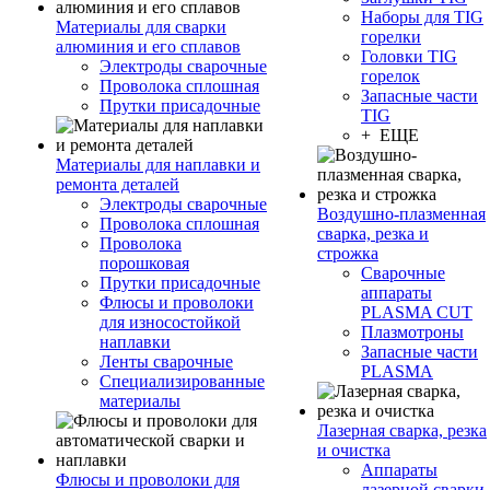
Наборы для TIG
Материалы для сварки
горелки
алюминия и его сплавов
Головки TIG
Электроды сварочные
горелок
Проволока сплошная
Запасные части
Прутки присадочные
TIG
+ ЕЩЕ
Материалы для наплавки и
ремонта деталей
Электроды сварочные
Воздушно-плазменная
Проволока сплошная
сварка, резка и
Проволока
строжка
порошковая
Сварочные
Прутки присадочные
аппараты
Флюсы и проволоки
PLASMA CUT
для износостойкой
Плазмотроны
наплавки
Запасные части
Ленты сварочные
PLASMA
Специализированные
материалы
Лазерная сварка, резка
и очистка
Аппараты
Флюсы и проволоки для
лазерной сварки