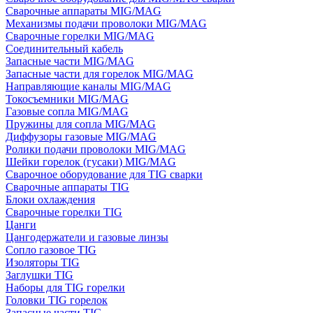
Сварочные аппараты MIG/MAG
Механизмы подачи проволоки MIG/MAG
Сварочные горелки MIG/MAG
Соединительный кабель
Запасные части MIG/MAG
Запасные части для горелок MIG/MAG
Направляющие каналы MIG/MAG
Токосъемники MIG/MAG
Газовые сопла MIG/MAG
Пружины для сопла MIG/MAG
Диффузоры газовые MIG/MAG
Ролики подачи проволоки MIG/MAG
Шейки горелок (гусаки) MIG/MAG
Сварочное оборудование для TIG сварки
Сварочные аппараты TIG
Блоки охлаждения
Сварочные горелки TIG
Цанги
Цангодержатели и газовые линзы
Сопло газовое TIG
Изоляторы TIG
Заглушки TIG
Наборы для TIG горелки
Головки TIG горелок
Запасные части TIG