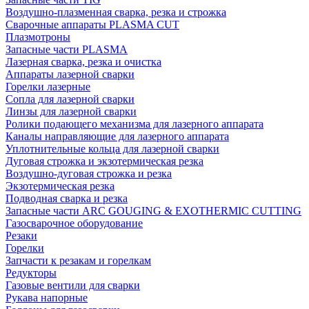
Воздушно-плазменная сварка, резка и строжка
Сварочные аппараты PLASMA CUT
Плазмотроны
Запасные части PLASMA
Лазерная сварка, резка и очистка
Аппараты лазерной сварки
Горелки лазерные
Сопла для лазерной сварки
Линзы для лазерной сварки
Ролики подающего механизма для лазерного аппарата
Каналы направляющие для лазерного аппарата
Уплотнительные кольца для лазерной сварки
Дуговая строжка и экзотермическая резка
Воздушно-дуговая строжка и резка
Экзотермическая резка
Подводная сварка и резка
Запасные части ARC GOUGING & EXOTHERMIC CUTTING
Газосварочное оборудование
Резаки
Горелки
Запчасти к резакам и горелкам
Редукторы
Газовые вентили для сварки
Рукава напорные