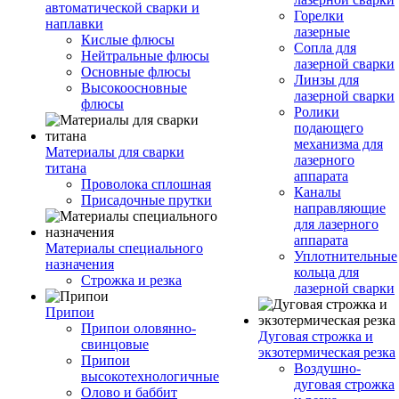
автоматической сварки и
Горелки
наплавки
лазерные
Кислые флюсы
Сопла для
Нейтральные флюсы
лазерной сварки
Основные флюсы
Линзы для
Высокоосновные
лазерной сварки
флюсы
Ролики
подающего
механизма для
Материалы для сварки
лазерного
титана
аппарата
Проволока сплошная
Каналы
Присадочные прутки
направляющие
для лазерного
аппарата
Материалы специального
Уплотнительные
назначения
кольца для
Строжка и резка
лазерной сварки
Припои
Припои оловянно-
Дуговая строжка и
свинцовые
экзотермическая резка
Припои
Воздушно-
высокотехнологичные
дуговая строжка
Олово и баббит