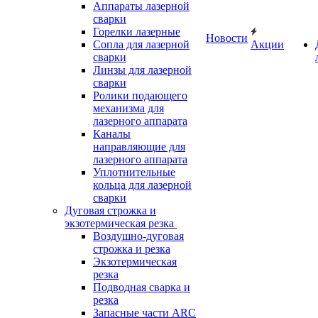
Аппараты лазерной
сварки
Горелки лазерные
Новости
Сопла для лазерной
Акции
сварки
Линзы для лазерной
сварки
Ролики подающего
механизма для
лазерного аппарата
Каналы
направляющие для
лазерного аппарата
Уплотнительные
кольца для лазерной
сварки
Дуговая строжка и
экзотермическая резка
Воздушно-дуговая
строжка и резка
Экзотермическая
резка
Подводная сварка и
резка
Запасные части ARC