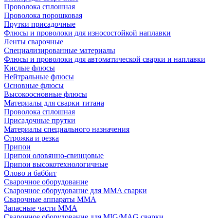
Проволока сплошная
Проволока порошковая
Прутки присадочные
Флюсы и проволоки для износостойкой наплавки
Ленты сварочные
Специализированные материалы
Флюсы и проволоки для автоматической сварки и наплавки
Кислые флюсы
Нейтральные флюсы
Основные флюсы
Высокоосновные флюсы
Материалы для сварки титана
Проволока сплошная
Присадочные прутки
Материалы специального назначения
Строжка и резка
Припои
Припои оловянно-свинцовые
Припои высокотехнологичные
Олово и баббит
Сварочное оборудование
Сварочное оборудование для MMA сварки
Сварочные аппараты MMA
Запасные части MMA
Сварочное оборудование для MIG/MAG сварки