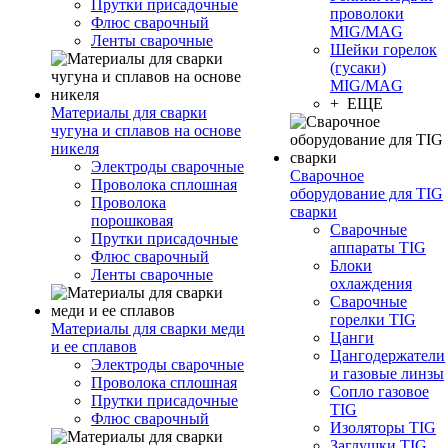
Прутки присадочные
проволоки
Флюс сварочный
MIG/MAG
Ленты сварочные
Шейки горелок
(гусаки)
MIG/MAG
+ ЕЩЕ
Материалы для сварки
чугуна и сплавов на основе
никеля
Электроды сварочные
Сварочное
Проволока сплошная
оборудование для TIG
Проволока
сварки
порошковая
Сварочные
Прутки присадочные
аппараты TIG
Флюс сварочный
Блоки
Ленты сварочные
охлаждения
Сварочные
горелки TIG
Материалы для сварки меди
Цанги
и ее сплавов
Цангодержатели
Электроды сварочные
и газовые линзы
Проволока сплошная
Сопло газовое
Прутки присадочные
TIG
Флюс сварочный
Изоляторы TIG
Заглушки TIG