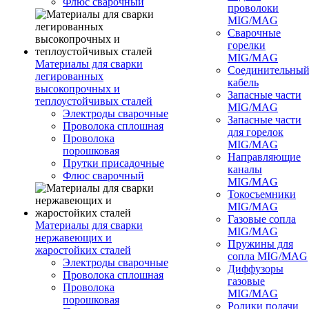
Флюс сварочный
проволоки
MIG/MAG
Сварочные
горелки
MIG/MAG
Материалы для сварки
Соединительны
легированных
кабель
высокопрочных и
Запасные части
теплоустойчивых сталей
MIG/MAG
Электроды сварочные
Запасные части
Проволока сплошная
для горелок
Проволока
MIG/MAG
порошковая
Направляющие
Прутки присадочные
каналы
Флюс сварочный
MIG/MAG
Токосъемники
MIG/MAG
Газовые сопла
Материалы для сварки
MIG/MAG
нержавеющих и
Пружины для
жаростойких сталей
сопла MIG/MAG
Электроды сварочные
Диффузоры
Проволока сплошная
газовые
Проволока
MIG/MAG
порошковая
Ролики подачи