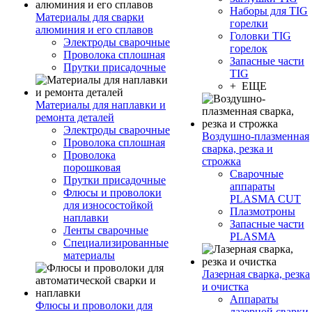
Наборы для TIG
Материалы для сварки
горелки
алюминия и его сплавов
Головки TIG
Электроды сварочные
горелок
Проволока сплошная
Запасные части
Прутки присадочные
TIG
+ ЕЩЕ
Материалы для наплавки и
ремонта деталей
Электроды сварочные
Воздушно-плазменная
Проволока сплошная
сварка, резка и
Проволока
строжка
порошковая
Сварочные
Прутки присадочные
аппараты
Флюсы и проволоки
PLASMA CUT
для износостойкой
Плазмотроны
наплавки
Запасные части
Ленты сварочные
PLASMA
Специализированные
материалы
Лазерная сварка, резка
и очистка
Аппараты
Флюсы и проволоки для
лазерной сварки