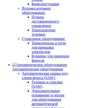
Комплектующие
Вспомогательное
оборудование
Пульты
дистанционного
управления
Транспортные
тележки
Сушильное оборудование
Термопеналы и печи
для прокалки
электродов
Бункеры для хранения
флюсов
Автоматическое оборудование
Автоматическая сварка под
слоем флюса (SAW)
Головки и горелки
(SAW)
Дополнительные
оснащение и опции
для оборудования
автоматической