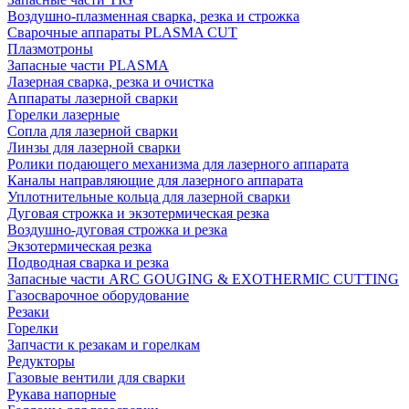
Воздушно-плазменная сварка, резка и строжка
Сварочные аппараты PLASMA CUT
Плазмотроны
Запасные части PLASMA
Лазерная сварка, резка и очистка
Аппараты лазерной сварки
Горелки лазерные
Сопла для лазерной сварки
Линзы для лазерной сварки
Ролики подающего механизма для лазерного аппарата
Каналы направляющие для лазерного аппарата
Уплотнительные кольца для лазерной сварки
Дуговая строжка и экзотермическая резка
Воздушно-дуговая строжка и резка
Экзотермическая резка
Подводная сварка и резка
Запасные части ARC GOUGING & EXOTHERMIC CUTTING
Газосварочное оборудование
Резаки
Горелки
Запчасти к резакам и горелкам
Редукторы
Газовые вентили для сварки
Рукава напорные