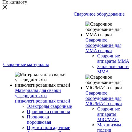
По каталогу
Сварочное оборудование
Сварочное
оборудование для
MMA сварки
Сварочные
аппараты MMA
Сварочные материалы
Запасные части
MMA
Материалы для сварки
Сварочное
углеродистых и
оборудование для
низколегированных сталей
MIG/MAG сварки
Электроды сварочные
Сварочные
Проволока сплошная
аппараты
Проволока
MIG/MAG
порошковая
Механизмы
Прутки присадочные
подачи