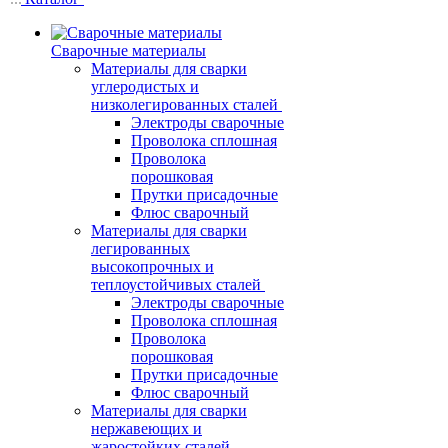
Сварочные материалы
Материалы для сварки
углеродистых и
низколегированных сталей
Электроды сварочные
Проволока сплошная
Проволока
порошковая
Прутки присадочные
Флюс сварочный
Материалы для сварки
легированных
высокопрочных и
теплоустойчивых сталей
Электроды сварочные
Проволока сплошная
Проволока
порошковая
Прутки присадочные
Флюс сварочный
Материалы для сварки
нержавеющих и
жаростойких сталей