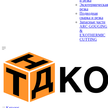
и резка
Экзотермическая
резка
Подводная
сварка и резка
Запасные части
ARC GOUGING
&
EXOTHERMIC
CUTTING
Каталог