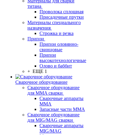
Материалы для сварки
титана
Проволока сплошная
Присадочные прутки
Материалы специального
назначения
Строжка и резка
Припои
Припои оловянно-
свинцовые
Припои
высокотехнологичные
Олово и баббит
+ ЕЩЕ 1
Сварочное оборудование
Сварочное оборудование
для MMA сварки
Сварочные аппараты
MMA
Запасные части MMA
Сварочное оборудование
для MIG/MAG сварки
Сварочные аппараты
MIG/MAG