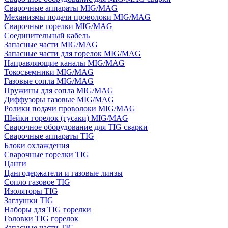
Сварочные аппараты MIG/MAG
Механизмы подачи проволоки MIG/MAG
Сварочные горелки MIG/MAG
Соединительный кабель
Запасные части MIG/MAG
Запасные части для горелок MIG/MAG
Направляющие каналы MIG/MAG
Токосъемники MIG/MAG
Газовые сопла MIG/MAG
Пружины для сопла MIG/MAG
Диффузоры газовые MIG/MAG
Ролики подачи проволоки MIG/MAG
Шейки горелок (гусаки) MIG/MAG
Сварочное оборудование для TIG сварки
Сварочные аппараты TIG
Блоки охлаждения
Сварочные горелки TIG
Цанги
Цангодержатели и газовые линзы
Сопло газовое TIG
Изоляторы TIG
Заглушки TIG
Наборы для TIG горелки
Головки TIG горелок
Запасные части TIG