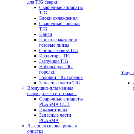
для TIG сварки
Сварочные аппараты
TIG
Блоки охлаждения
Сварочные горелки
TIG
Цанги
Цангодержатели и
газовые линзы
Сопло газовое TIG
Изоляторы TIG
Заглушки TIG
Наборы для TIG
горелки
Услуг
Головки TIG горелок
Запасные части TIG
Воздушно-плазменная
сварка, резка и строжка
Сварочные аппараты
PLASMA CUT
Плазмотроны
Запасные части
PLASMA
Лазерная сварка, резка и
очистка