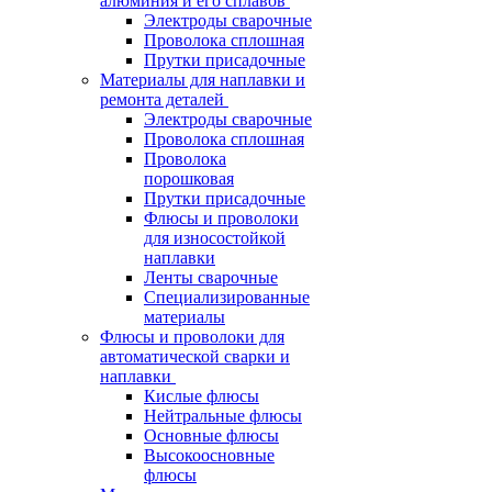
алюминия и его сплавов
Электроды сварочные
Проволока сплошная
Прутки присадочные
Материалы для наплавки и
ремонта деталей
Электроды сварочные
Проволока сплошная
Проволока
порошковая
Прутки присадочные
Флюсы и проволоки
для износостойкой
наплавки
Ленты сварочные
Специализированные
материалы
Флюсы и проволоки для
автоматической сварки и
наплавки
Кислые флюсы
Нейтральные флюсы
Основные флюсы
Высокоосновные
флюсы