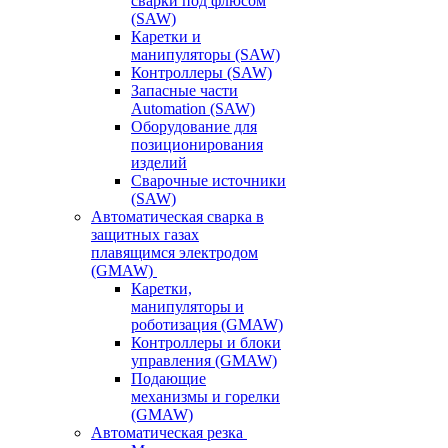
сварки под флюсом
(SAW)
Каретки и
манипуляторы (SAW)
Контроллеры (SAW)
Запасные части
Automation (SAW)
Оборудование для
позиционирования
изделий
Сварочные источники
(SAW)
Автоматическая сварка в
защитных газах
плавящимся электродом
(GMAW)
Каретки,
манипуляторы и
роботизация (GMAW)
Контроллеры и блоки
управления (GMAW)
Подающие
механизмы и горелки
(GMAW)
Автоматическая резка