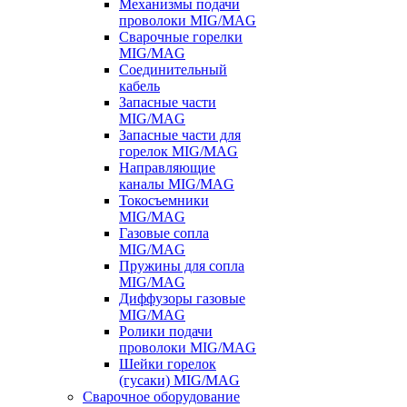
Механизмы подачи
проволоки MIG/MAG
Сварочные горелки
MIG/MAG
Соединительный
кабель
Запасные части
MIG/MAG
Запасные части для
горелок MIG/MAG
Направляющие
каналы MIG/MAG
Токосъемники
MIG/MAG
Газовые сопла
MIG/MAG
Пружины для сопла
MIG/MAG
Диффузоры газовые
MIG/MAG
Ролики подачи
проволоки MIG/MAG
Шейки горелок
(гусаки) MIG/MAG
Сварочное оборудование