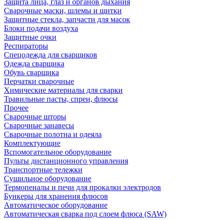
Защита лица, глаз и органов дыхания
Сварочные маски, шлемы и щитки
Защитные стекла, запчасти для масок
Блоки подачи воздуха
Защитные очки
Респираторы
Спецодежда для сварщиков
Одежда сварщика
Обувь сварщика
Перчатки сварочные
Химические материалы для сварки
Травильные пасты, спреи, флюсы
Прочее
Сварочные шторы
Сварочные занавесы
Сварочные полотна и одеяла
Комплектующие
Вспомогательное оборудование
Пульты дистанционного управления
Транспортные тележки
Сушильное оборудование
Термопеналы и печи для прокалки электродов
Бункеры для хранения флюсов
Автоматическое оборудование
Автоматическая сварка под слоем флюса (SAW)