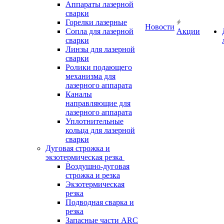
Аппараты лазерной
сварки
Горелки лазерные
Новости
Сопла для лазерной
Акции
сварки
Линзы для лазерной
сварки
Ролики подающего
механизма для
лазерного аппарата
Каналы
направляющие для
лазерного аппарата
Уплотнительные
кольца для лазерной
сварки
Дуговая строжка и
экзотермическая резка
Воздушно-дуговая
строжка и резка
Экзотермическая
резка
Подводная сварка и
резка
Запасные части ARC