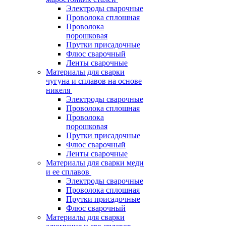
Электроды сварочные
Проволока сплошная
Проволока
порошковая
Прутки присадочные
Флюс сварочный
Ленты сварочные
Материалы для сварки
чугуна и сплавов на основе
никеля
Электроды сварочные
Проволока сплошная
Проволока
порошковая
Прутки присадочные
Флюс сварочный
Ленты сварочные
Материалы для сварки меди
и ее сплавов
Электроды сварочные
Проволока сплошная
Прутки присадочные
Флюс сварочный
Материалы для сварки