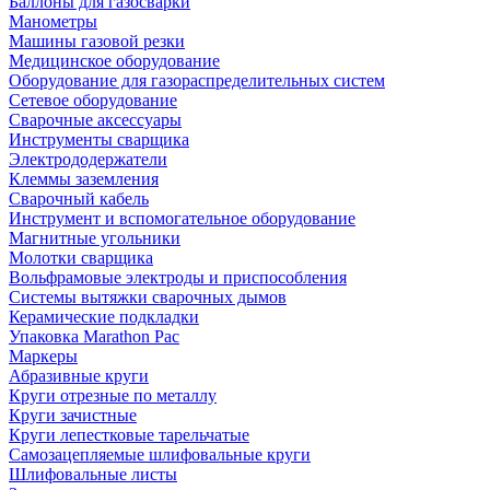
Баллоны для газосварки
Манометры
Машины газовой резки
Медицинское оборудование
Оборудование для газораспределительных систем
Сетевое оборудование
Сварочные аксессуары
Инструменты сварщика
Электрододержатели
Клеммы заземления
Сварочный кабель
Инструмент и вспомогательное оборудование
Магнитные угольники
Молотки сварщика
Вольфрамовые электроды и приспособления
Системы вытяжки сварочных дымов
Керамические подкладки
Упаковка Marathon Pac
Маркеры
Абразивные круги
Круги отрезные по металлу
Круги зачистные
Круги лепестковые тарельчатые
Самозацепляемые шлифовальные круги
Шлифовальные листы