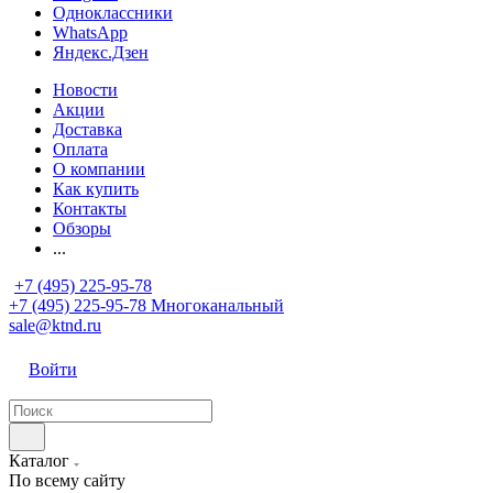
Одноклассники
WhatsApp
Яндекс.Дзен
Новости
Акции
Доставка
Оплата
О компании
Как купить
Контакты
Обзоры
...
+7 (495) 225-95-78
+7 (495) 225-95-78
Многоканальный
sale@ktnd.ru
Войти
Каталог
По всему сайту