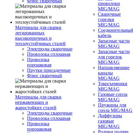
Флюс сварочный
проволоки
MIG/MAG
Сварочные
горелки
MIG/MAG
Материалы для сварки
Соединительны
легированных
кабель
высокопрочных и
Запасные части
теплоустойчивых сталей
MIG/MAG
Электроды сварочные
Запасные части
Проволока сплошная
для горелок
Проволока
MIG/MAG
порошковая
Направляющие
Прутки присадочные
каналы
Флюс сварочный
MIG/MAG
Токосъемники
MIG/MAG
Газовые сопла
Материалы для сварки
MIG/MAG
нержавеющих и
Пружины для
жаростойких сталей
сопла MIG/MAG
Электроды сварочные
Диффузоры
Проволока сплошная
газовые
Проволока
MIG/MAG
порошковая
Ролики подачи