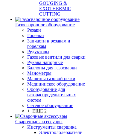
GOUGING &
EXOTHERMIC
CUTTING
Газосварочное оборудование
Резаки
Горелки
Запчасти к резакам и
горелкам
Редукторы
Газовые вентили для сварки
Рукава напорные
Баллоны для газосварки
Манометры
Машины газовой резки
Медицинское оборудование
Оборудование для
газораспределительных
систем
Сетевое оборудование
+ ЕЩЕ 2
Сварочные аксессуары
Инструменты сварщика
Электрододержатели