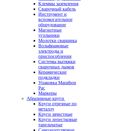
Клеммы заземления
Сварочный кабель
Инструмент и
вспомогательное
оборудование
Магнитные
угольники
Молотки сварщика
Вольфрамовые
электроды и
приспособления
Системы вытяжки
сварочных дымов
Керамические
подкладки
Упаковка Marathon
Pac
Маркеры
Абразивные круги
Круги отрезные по
металлу
Круги зачистные
Круги лепестковые
тарельчатые
Самозацепляемые