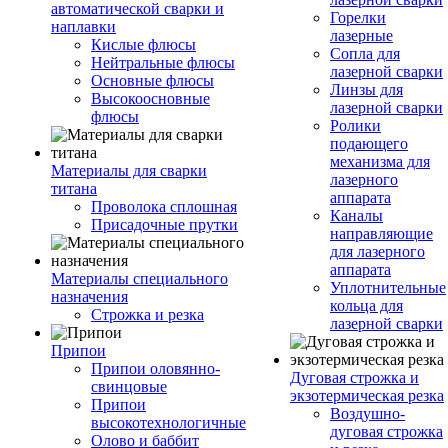
автоматической сварки и
Горелки
наплавки
лазерные
Кислые флюсы
Сопла для
Нейтральные флюсы
лазерной сварки
Основные флюсы
Линзы для
Высокоосновные
лазерной сварки
флюсы
Ролики
подающего
механизма для
Материалы для сварки
лазерного
титана
аппарата
Проволока сплошная
Каналы
Присадочные прутки
направляющие
для лазерного
аппарата
Материалы специального
Уплотнительные
назначения
кольца для
Строжка и резка
лазерной сварки
Припои
Припои оловянно-
Дуговая строжка и
свинцовые
экзотермическая резка
Припои
Воздушно-
высокотехнологичные
дуговая строжка
Олово и баббит