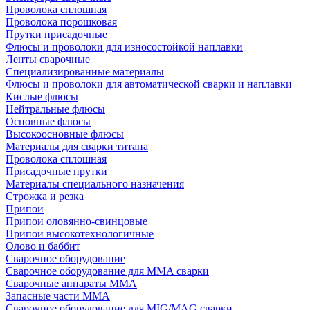
Проволока сплошная
Проволока порошковая
Прутки присадочные
Флюсы и проволоки для износостойкой наплавки
Ленты сварочные
Специализированные материалы
Флюсы и проволоки для автоматической сварки и наплавки
Кислые флюсы
Нейтральные флюсы
Основные флюсы
Высокоосновные флюсы
Материалы для сварки титана
Проволока сплошная
Присадочные прутки
Материалы специального назначения
Строжка и резка
Припои
Припои оловянно-свинцовые
Припои высокотехнологичные
Олово и баббит
Сварочное оборудование
Сварочное оборудование для MMA сварки
Сварочные аппараты MMA
Запасные части MMA
Сварочное оборудование для MIG/MAG сварки