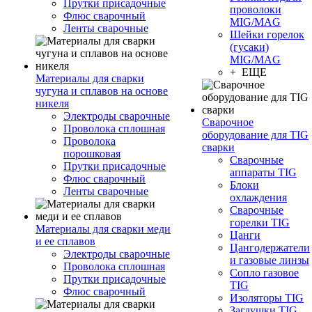
Прутки присадочные
проволоки
Флюс сварочный
MIG/MAG
Ленты сварочные
Шейки горелок
(гусаки)
MIG/MAG
+ ЕЩЕ
Материалы для сварки
чугуна и сплавов на основе
никеля
Электроды сварочные
Сварочное
Проволока сплошная
оборудование для TIG
Проволока
сварки
порошковая
Сварочные
Прутки присадочные
аппараты TIG
Флюс сварочный
Блоки
Ленты сварочные
охлаждения
Сварочные
горелки TIG
Материалы для сварки меди
Цанги
и ее сплавов
Цангодержатели
Электроды сварочные
и газовые линзы
Проволока сплошная
Сопло газовое
Прутки присадочные
TIG
Флюс сварочный
Изоляторы TIG
Заглушки TIG