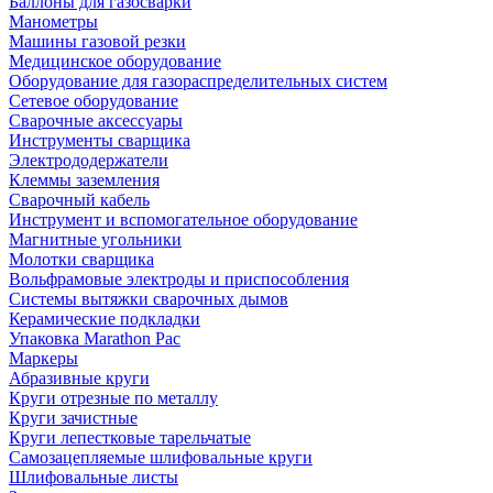
Баллоны для газосварки
Манометры
Машины газовой резки
Медицинское оборудование
Оборудование для газораспределительных систем
Сетевое оборудование
Сварочные аксессуары
Инструменты сварщика
Электрододержатели
Клеммы заземления
Сварочный кабель
Инструмент и вспомогательное оборудование
Магнитные угольники
Молотки сварщика
Вольфрамовые электроды и приспособления
Системы вытяжки сварочных дымов
Керамические подкладки
Упаковка Marathon Pac
Маркеры
Абразивные круги
Круги отрезные по металлу
Круги зачистные
Круги лепестковые тарельчатые
Самозацепляемые шлифовальные круги
Шлифовальные листы