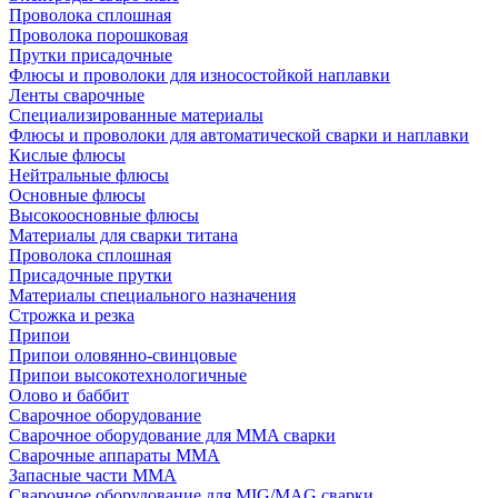
Проволока сплошная
Проволока порошковая
Прутки присадочные
Флюсы и проволоки для износостойкой наплавки
Ленты сварочные
Специализированные материалы
Флюсы и проволоки для автоматической сварки и наплавки
Кислые флюсы
Нейтральные флюсы
Основные флюсы
Высокоосновные флюсы
Материалы для сварки титана
Проволока сплошная
Присадочные прутки
Материалы специального назначения
Строжка и резка
Припои
Припои оловянно-свинцовые
Припои высокотехнологичные
Олово и баббит
Сварочное оборудование
Сварочное оборудование для MMA сварки
Сварочные аппараты MMA
Запасные части MMA
Сварочное оборудование для MIG/MAG сварки