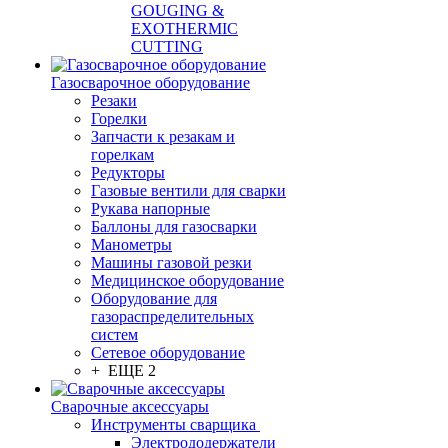
GOUGING &
EXOTHERMIC
CUTTING
Газосварочное оборудование
Резаки
Горелки
Запчасти к резакам и
горелкам
Редукторы
Газовые вентили для сварки
Рукава напорные
Баллоны для газосварки
Манометры
Машины газовой резки
Медицинское оборудование
Оборудование для
газораспределительных
систем
Сетевое оборудование
+ ЕЩЕ 2
Сварочные аксессуары
Инструменты сварщика
Электрододержатели