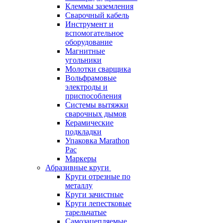
Клеммы заземления
Сварочный кабель
Инструмент и
вспомогательное
оборудование
Магнитные
угольники
Молотки сварщика
Вольфрамовые
электроды и
приспособления
Системы вытяжки
сварочных дымов
Керамические
подкладки
Упаковка Marathon
Pac
Маркеры
Абразивные круги
Круги отрезные по
металлу
Круги зачистные
Круги лепестковые
тарельчатые
Самозацепляемые