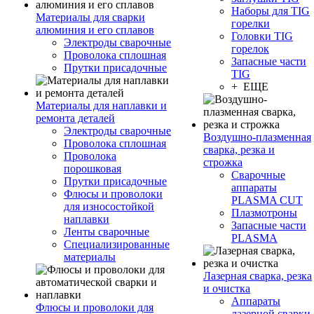
Наборы для TIG
Материалы для сварки
горелки
алюминия и его сплавов
Головки TIG
Электроды сварочные
горелок
Проволока сплошная
Запасные части
Прутки присадочные
TIG
+ ЕЩЕ
Материалы для наплавки и
ремонта деталей
Электроды сварочные
Воздушно-плазменная
Проволока сплошная
сварка, резка и
Проволока
строжка
порошковая
Сварочные
Прутки присадочные
аппараты
Флюсы и проволоки
PLASMA CUT
для износостойкой
Плазмотроны
наплавки
Запасные части
Ленты сварочные
PLASMA
Специализированные
материалы
Лазерная сварка, резка
и очистка
Аппараты
Флюсы и проволоки для
лазерной сварки