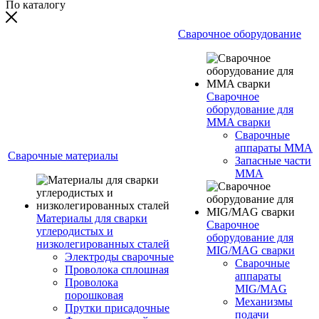
По каталогу
Сварочное оборудование
Сварочное
оборудование для
MMA сварки
Сварочные
аппараты MMA
Сварочные материалы
Запасные части
MMA
Материалы для сварки
Сварочное
углеродистых и
оборудование для
низколегированных сталей
MIG/MAG сварки
Электроды сварочные
Сварочные
Проволока сплошная
аппараты
Проволока
MIG/MAG
порошковая
Механизмы
Прутки присадочные
подачи