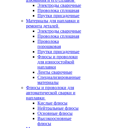
алюминия и его сплавов
Электроды сварочные
Проволока сплошная
Прутки присадочные
Материалы для наплавки и
ремонта деталей
Электроды сварочные
Проволока сплошная
Проволока
порошковая
Прутки присадочные
Флюсы и проволоки
для износостойкой
наплавки
Ленты сварочные
Специализированные
материалы
Флюсы и проволоки для
автоматической сварки и
наплавки
Кислые флюсы
Нейтральные флюсы
Основные флюсы
Высокоосновные
флюсы