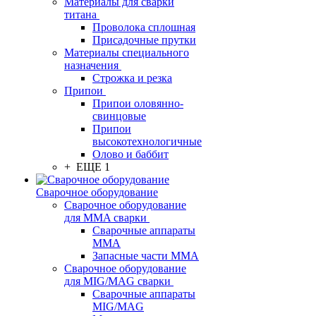
Материалы для сварки
титана
Проволока сплошная
Присадочные прутки
Материалы специального
назначения
Строжка и резка
Припои
Припои оловянно-
свинцовые
Припои
высокотехнологичные
Олово и баббит
+ ЕЩЕ 1
Сварочное оборудование
Сварочное оборудование
для MMA сварки
Сварочные аппараты
MMA
Запасные части MMA
Сварочное оборудование
для MIG/MAG сварки
Сварочные аппараты
MIG/MAG