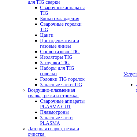
для TIG сварки
Сварочные аппараты
TIG
Блоки охлаждения
Сварочные горелки
TIG
Цанги
Цангодержатели и
газовые линзы
Сопло газовое TIG
Изоляторы TIG
Заглушки TIG
Наборы для TIG
горелки
Услуг
Головки TIG горелок
Запасные части TIG
Воздушно-плазменная
сварка, резка и строжка
Сварочные аппараты
PLASMA CUT
Плазмотроны
Запасные части
PLASMA
Лазерная сварка, резка и
очистка