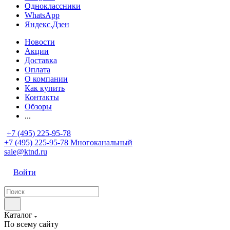
Одноклассники
WhatsApp
Яндекс.Дзен
Новости
Акции
Доставка
Оплата
О компании
Как купить
Контакты
Обзоры
...
+7 (495) 225-95-78
+7 (495) 225-95-78
Многоканальный
sale@ktnd.ru
Войти
Каталог
По всему сайту