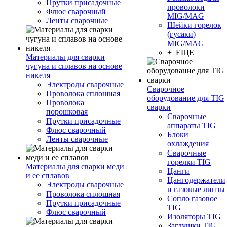
Прутки присадочные
проволоки
Флюс сварочный
MIG/MAG
Ленты сварочные
Шейки горелок
(гусаки)
MIG/MAG
+ ЕЩЕ
Материалы для сварки
чугуна и сплавов на основе
никеля
Электроды сварочные
Сварочное
Проволока сплошная
оборудование для TIG
Проволока
сварки
порошковая
Сварочные
Прутки присадочные
аппараты TIG
Флюс сварочный
Блоки
Ленты сварочные
охлаждения
Сварочные
горелки TIG
Материалы для сварки меди
Цанги
и ее сплавов
Цангодержатели
Электроды сварочные
и газовые линзы
Проволока сплошная
Сопло газовое
Прутки присадочные
TIG
Флюс сварочный
Изоляторы TIG
Заглушки TIG