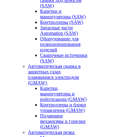
сварки под флюсом
(SAW)
Каретки и
манипуляторы (SAW)
Контроллеры (SAW)
Запасные части
Automation (SAW)
Оборудование для
позиционирования
изделий
Сварочные источники
(SAW)
Автоматическая сварка в
защитных газах
плавящимся электродом
(GMAW)
Каретки,
манипуляторы и
роботизация (GMAW)
Контроллеры и блоки
управления (GMAW)
Подающие
механизмы и горелки
(GMAW)
Автоматическая резка