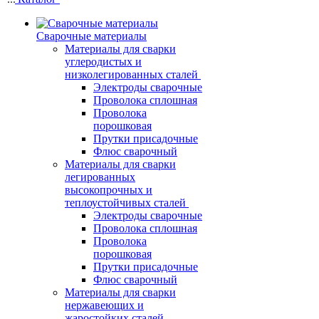
Сварочные материалы
Материалы для сварки
углеродистых и
низколегированных сталей
Электроды сварочные
Проволока сплошная
Проволока
порошковая
Прутки присадочные
Флюс сварочный
Материалы для сварки
легированных
высокопрочных и
теплоустойчивых сталей
Электроды сварочные
Проволока сплошная
Проволока
порошковая
Прутки присадочные
Флюс сварочный
Материалы для сварки
нержавеющих и
жаростойких сталей