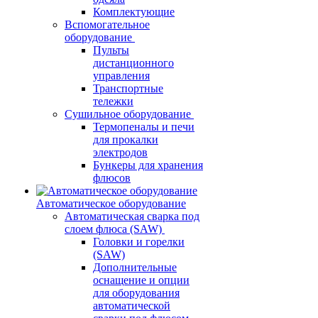
Комплектующие
Вспомогательное
оборудование
Пульты
дистанционного
управления
Транспортные
тележки
Сушильное оборудование
Термопеналы и печи
для прокалки
электродов
Бункеры для хранения
флюсов
Автоматическое оборудование
Автоматическая сварка под
слоем флюса (SAW)
Головки и горелки
(SAW)
Дополнительные
оснащение и опции
для оборудования
автоматической