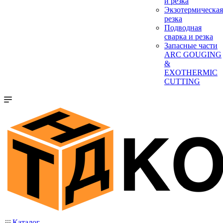
и резка
Экзотермическая
резка
Подводная
сварка и резка
Запасные части
ARC GOUGING
&
EXOTHERMIC
CUTTING
Каталог