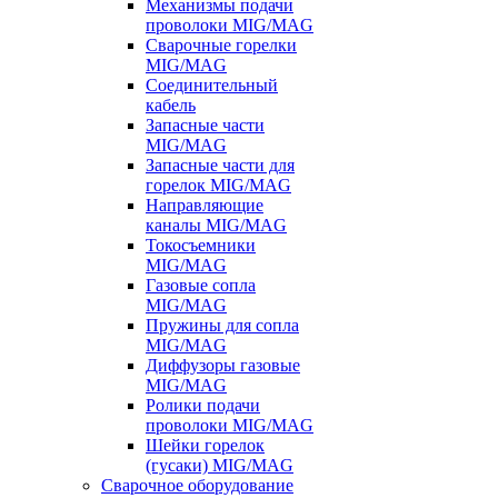
Механизмы подачи
проволоки MIG/MAG
Сварочные горелки
MIG/MAG
Соединительный
кабель
Запасные части
MIG/MAG
Запасные части для
горелок MIG/MAG
Направляющие
каналы MIG/MAG
Токосъемники
MIG/MAG
Газовые сопла
MIG/MAG
Пружины для сопла
MIG/MAG
Диффузоры газовые
MIG/MAG
Ролики подачи
проволоки MIG/MAG
Шейки горелок
(гусаки) MIG/MAG
Сварочное оборудование