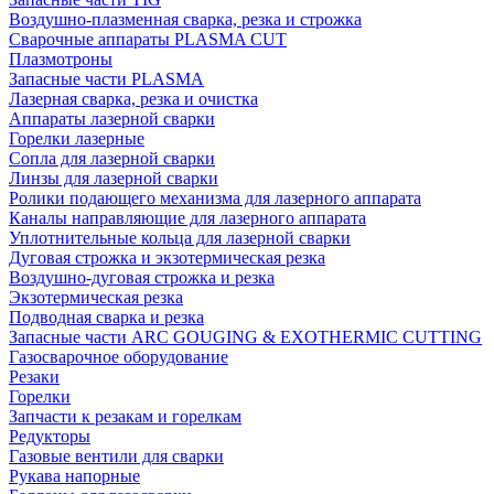
Воздушно-плазменная сварка, резка и строжка
Сварочные аппараты PLASMA CUT
Плазмотроны
Запасные части PLASMA
Лазерная сварка, резка и очистка
Аппараты лазерной сварки
Горелки лазерные
Сопла для лазерной сварки
Линзы для лазерной сварки
Ролики подающего механизма для лазерного аппарата
Каналы направляющие для лазерного аппарата
Уплотнительные кольца для лазерной сварки
Дуговая строжка и экзотермическая резка
Воздушно-дуговая строжка и резка
Экзотермическая резка
Подводная сварка и резка
Запасные части ARC GOUGING & EXOTHERMIC CUTTING
Газосварочное оборудование
Резаки
Горелки
Запчасти к резакам и горелкам
Редукторы
Газовые вентили для сварки
Рукава напорные