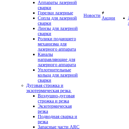
Аппараты лазерной
сварки
Горелки лазерные
Новости
Сопла для лазерной
Акции
сварки
Линзы для лазерной
сварки
Ролики подающего
механизма для
лазерного аппарата
Каналы
направляющие для
лазерного аппарата
Уплотнительные
кольца для лазерной
сварки
Дуговая строжка и
экзотермическая резка
Воздушно-дуговая
строжка и резка
Экзотермическая
резка
Подводная сварка и
резка
Запасные части ARC