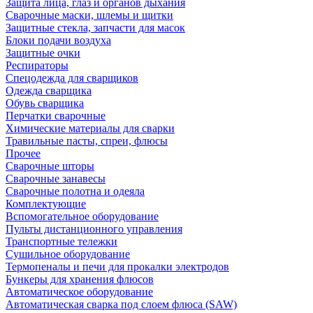
Защита лица, глаз и органов дыхания
Сварочные маски, шлемы и щитки
Защитные стекла, запчасти для масок
Блоки подачи воздуха
Защитные очки
Респираторы
Спецодежда для сварщиков
Одежда сварщика
Обувь сварщика
Перчатки сварочные
Химические материалы для сварки
Травильные пасты, спреи, флюсы
Прочее
Сварочные шторы
Сварочные занавесы
Сварочные полотна и одеяла
Комплектующие
Вспомогательное оборудование
Пульты дистанционного управления
Транспортные тележки
Сушильное оборудование
Термопеналы и печи для прокалки электродов
Бункеры для хранения флюсов
Автоматическое оборудование
Автоматическая сварка под слоем флюса (SAW)