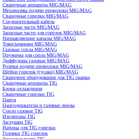
Сварочные аппараты MIG/MAG
Механизмы подачи проволоки MIG/MAG
Сварочные горелки MIG/MAG
Соединительный кабель
Запасные части MIG/MAG
Запасные части для горелок MIG/MAG
Направляющие каналы MIG/MAG
Токосъемники MIG/MAG
Газовые сопла MIG/MAG
Пружины для сопла MIG/MAG
Диффузоры газовые MIG/MAG
Ролики подачи проволоки MIG/MAG
Шейки горелок (гусаки) MIG/MAG
Сварочное оборудование для TIG сварки
Сварочные аппараты TIG
Блоки охлаждения
Сварочные горелки TIG
Цанги
Цангодержатели и газовые линзы
Сопло газовое TIG
Изоляторы TIG
Заглушки TIG
Наборы для TIG горелки
Головки TIG горелок
Запасные части TIG