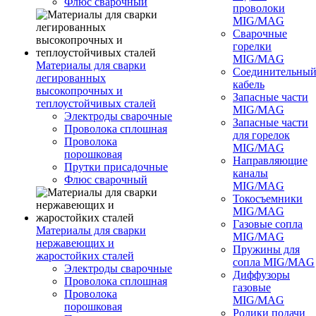
Флюс сварочный
проволоки
MIG/MAG
Сварочные
горелки
MIG/MAG
Материалы для сварки
Соединительны
легированных
кабель
высокопрочных и
Запасные части
теплоустойчивых сталей
MIG/MAG
Электроды сварочные
Запасные части
Проволока сплошная
для горелок
Проволока
MIG/MAG
порошковая
Направляющие
Прутки присадочные
каналы
Флюс сварочный
MIG/MAG
Токосъемники
MIG/MAG
Газовые сопла
Материалы для сварки
MIG/MAG
нержавеющих и
Пружины для
жаростойких сталей
сопла MIG/MAG
Электроды сварочные
Диффузоры
Проволока сплошная
газовые
Проволока
MIG/MAG
порошковая
Ролики подачи