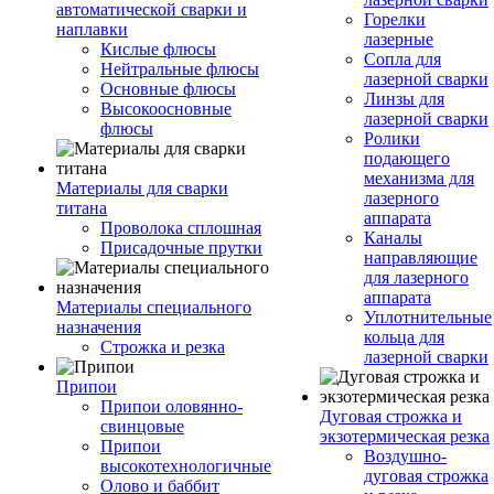
автоматической сварки и
Горелки
наплавки
лазерные
Кислые флюсы
Сопла для
Нейтральные флюсы
лазерной сварки
Основные флюсы
Линзы для
Высокоосновные
лазерной сварки
флюсы
Ролики
подающего
механизма для
Материалы для сварки
лазерного
титана
аппарата
Проволока сплошная
Каналы
Присадочные прутки
направляющие
для лазерного
аппарата
Материалы специального
Уплотнительные
назначения
кольца для
Строжка и резка
лазерной сварки
Припои
Припои оловянно-
Дуговая строжка и
свинцовые
экзотермическая резка
Припои
Воздушно-
высокотехнологичные
дуговая строжка
Олово и баббит