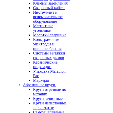
Клеммы заземления
Сварочный кабель
Инструмент и
вспомогательное
оборудование
Магнитные
угольники
Молотки сварщика
Вольфрамовые
электроды и
приспособления
Системы вытяжки
сварочных дымов
Керамические
подкладки
Упаковка Marathon
Pac
Маркеры
Абразивные круги
Круги отрезные по
металлу
Круги зачистные
Круги лепестковые
тарельчатые
Самозацепляемые