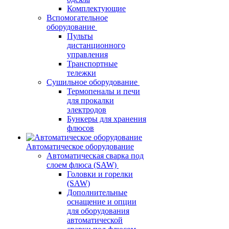
Комплектующие
Вспомогательное
оборудование
Пульты
дистанционного
управления
Транспортные
тележки
Сушильное оборудование
Термопеналы и печи
для прокалки
электродов
Бункеры для хранения
флюсов
Автоматическое оборудование
Автоматическая сварка под
слоем флюса (SAW)
Головки и горелки
(SAW)
Дополнительные
оснащение и опции
для оборудования
автоматической