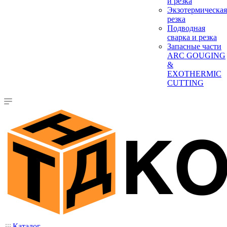
и резка
Экзотермическая
резка
Подводная
сварка и резка
Запасные части
ARC GOUGING
&
EXOTHERMIC
CUTTING
Каталог