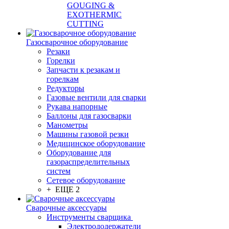
GOUGING &
EXOTHERMIC
CUTTING
Газосварочное оборудование
Резаки
Горелки
Запчасти к резакам и
горелкам
Редукторы
Газовые вентили для сварки
Рукава напорные
Баллоны для газосварки
Манометры
Машины газовой резки
Медицинское оборудование
Оборудование для
газораспределительных
систем
Сетевое оборудование
+ ЕЩЕ 2
Сварочные аксессуары
Инструменты сварщика
Электрододержатели