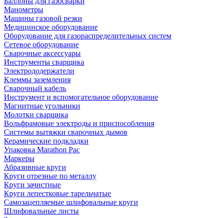
Баллоны для газосварки
Манометры
Машины газовой резки
Медицинское оборудование
Оборудование для газораспределительных систем
Сетевое оборудование
Сварочные аксессуары
Инструменты сварщика
Электрододержатели
Клеммы заземления
Сварочный кабель
Инструмент и вспомогательное оборудование
Магнитные угольники
Молотки сварщика
Вольфрамовые электроды и приспособления
Системы вытяжки сварочных дымов
Керамические подкладки
Упаковка Marathon Pac
Маркеры
Абразивные круги
Круги отрезные по металлу
Круги зачистные
Круги лепестковые тарельчатые
Самозацепляемые шлифовальные круги
Шлифовальные листы