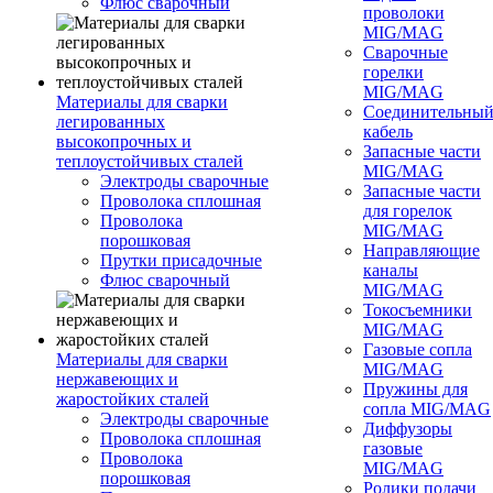
Флюс сварочный
проволоки
MIG/MAG
Сварочные
горелки
MIG/MAG
Материалы для сварки
Соединительны
легированных
кабель
высокопрочных и
Запасные части
теплоустойчивых сталей
MIG/MAG
Электроды сварочные
Запасные части
Проволока сплошная
для горелок
Проволока
MIG/MAG
порошковая
Направляющие
Прутки присадочные
каналы
Флюс сварочный
MIG/MAG
Токосъемники
MIG/MAG
Газовые сопла
Материалы для сварки
MIG/MAG
нержавеющих и
Пружины для
жаростойких сталей
сопла MIG/MAG
Электроды сварочные
Диффузоры
Проволока сплошная
газовые
Проволока
MIG/MAG
порошковая
Ролики подачи