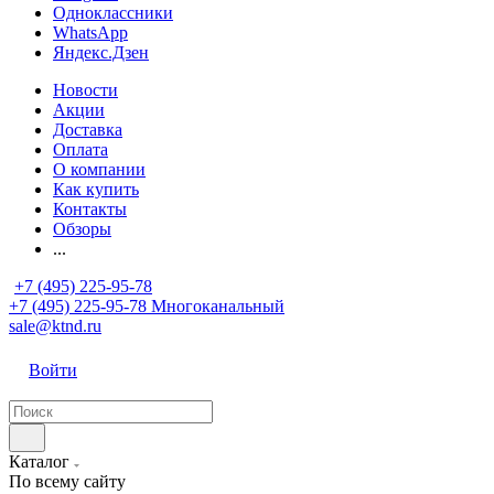
Одноклассники
WhatsApp
Яндекс.Дзен
Новости
Акции
Доставка
Оплата
О компании
Как купить
Контакты
Обзоры
...
+7 (495) 225-95-78
+7 (495) 225-95-78
Многоканальный
sale@ktnd.ru
Войти
Каталог
По всему сайту