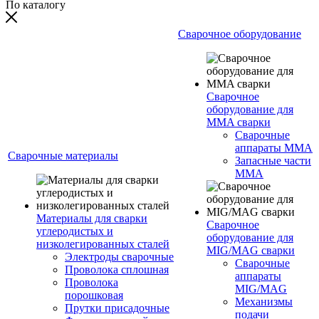
По каталогу
Сварочное оборудование
Сварочное
оборудование для
MMA сварки
Сварочные
аппараты MMA
Сварочные материалы
Запасные части
MMA
Материалы для сварки
Сварочное
углеродистых и
оборудование для
низколегированных сталей
MIG/MAG сварки
Электроды сварочные
Сварочные
Проволока сплошная
аппараты
Проволока
MIG/MAG
порошковая
Механизмы
Прутки присадочные
подачи