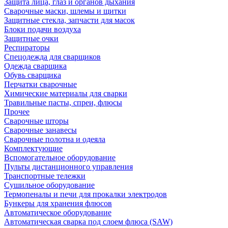
Защита лица, глаз и органов дыхания
Сварочные маски, шлемы и щитки
Защитные стекла, запчасти для масок
Блоки подачи воздуха
Защитные очки
Респираторы
Спецодежда для сварщиков
Одежда сварщика
Обувь сварщика
Перчатки сварочные
Химические материалы для сварки
Травильные пасты, спреи, флюсы
Прочее
Сварочные шторы
Сварочные занавесы
Сварочные полотна и одеяла
Комплектующие
Вспомогательное оборудование
Пульты дистанционного управления
Транспортные тележки
Сушильное оборудование
Термопеналы и печи для прокалки электродов
Бункеры для хранения флюсов
Автоматическое оборудование
Автоматическая сварка под слоем флюса (SAW)