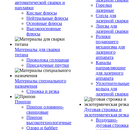
автоматической сварки и
Горелки
наплавки
лазерные
Кислые флюсы
Сопла для
Нейтральные флюсы
лазерной сварки
Основные флюсы
Линзы для
Высокоосновные
лазерной сварки
флюсы
Ролики
подающего
механизма для
Материалы для сварки
лазерного
титана
аппарата
Проволока сплошная
Каналы
Присадочные прутки
направляющие
для лазерного
аппарата
Материалы специального
Уплотнительные
назначения
кольца для
Строжка и резка
лазерной сварки
Припои
Припои оловянно-
Дуговая строжка и
свинцовые
экзотермическая резка
Припои
Воздушно-
высокотехнологичные
дуговая строжка
Олово и баббит