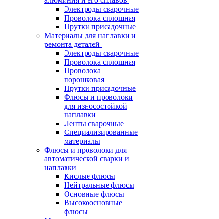
алюминия и его сплавов
Электроды сварочные
Проволока сплошная
Прутки присадочные
Материалы для наплавки и
ремонта деталей
Электроды сварочные
Проволока сплошная
Проволока
порошковая
Прутки присадочные
Флюсы и проволоки
для износостойкой
наплавки
Ленты сварочные
Специализированные
материалы
Флюсы и проволоки для
автоматической сварки и
наплавки
Кислые флюсы
Нейтральные флюсы
Основные флюсы
Высокоосновные
флюсы