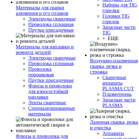
Наборы для TIG
Материалы для сварки
горелки
алюминия и его сплавов
Головки TIG
Электроды сварочные
горелок
Проволока сплошная
Запасные части
Прутки присадочные
TIG
+ ЕЩЕ
Материалы для наплавки и
ремонта деталей
Электроды сварочные
Воздушно-плазменная
Проволока сплошная
сварка, резка и
Проволока
строжка
порошковая
Сварочные
Прутки присадочные
аппараты
Флюсы и проволоки
PLASMA CUT
для износостойкой
Плазмотроны
наплавки
Запасные части
Ленты сварочные
PLASMA
Специализированные
материалы
Лазерная сварка, резка
и очистка
Аппараты
Флюсы и проволоки для
лазерной сварки