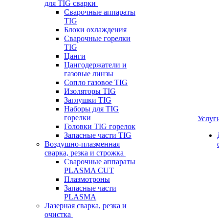
для TIG сварки
Сварочные аппараты
TIG
Блоки охлаждения
Сварочные горелки
TIG
Цанги
Цангодержатели и
газовые линзы
Сопло газовое TIG
Изоляторы TIG
Заглушки TIG
Наборы для TIG
горелки
Услуг
Головки TIG горелок
Запасные части TIG
Воздушно-плазменная
сварка, резка и строжка
Сварочные аппараты
PLASMA CUT
Плазмотроны
Запасные части
PLASMA
Лазерная сварка, резка и
очистка