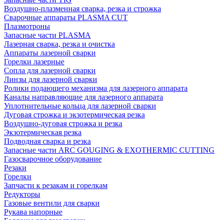
Воздушно-плазменная сварка, резка и строжка
Сварочные аппараты PLASMA CUT
Плазмотроны
Запасные части PLASMA
Лазерная сварка, резка и очистка
Аппараты лазерной сварки
Горелки лазерные
Сопла для лазерной сварки
Линзы для лазерной сварки
Ролики подающего механизма для лазерного аппарата
Каналы направляющие для лазерного аппарата
Уплотнительные кольца для лазерной сварки
Дуговая строжка и экзотермическая резка
Воздушно-дуговая строжка и резка
Экзотермическая резка
Подводная сварка и резка
Запасные части ARC GOUGING & EXOTHERMIC CUTTING
Газосварочное оборудование
Резаки
Горелки
Запчасти к резакам и горелкам
Редукторы
Газовые вентили для сварки
Рукава напорные