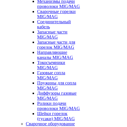
Механизмы подачи
проволоки MIG/MAG
Сварочные горелки
MIG/MAG
Соединительный
кабель
Запасные части
MIG/MAG
Запасные части для
горелок MIG/MAG
Направляющие
каналы MIG/MAG
Токосъемники
MIG/MAG
Газовые сопла
MIG/MAG
Пружины для сопла
MIG/MAG
Диффузоры газовые
MIG/MAG
Ролики подачи
проволоки MIG/MAG
Шейки горелок
(гусаки) MIG/MAG
Сварочное оборудование