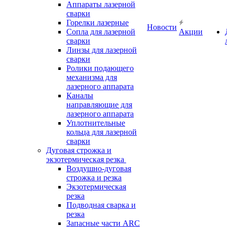
Аппараты лазерной
сварки
Горелки лазерные
Новости
Сопла для лазерной
Акции
сварки
Линзы для лазерной
сварки
Ролики подающего
механизма для
лазерного аппарата
Каналы
направляющие для
лазерного аппарата
Уплотнительные
кольца для лазерной
сварки
Дуговая строжка и
экзотермическая резка
Воздушно-дуговая
строжка и резка
Экзотермическая
резка
Подводная сварка и
резка
Запасные части ARC