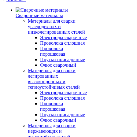
Сварочные материалы
Материалы для сварки
углеродистых и
низколегированных сталей
Электроды сварочные
Проволока сплошная
Проволока
порошковая
Прутки присадочные
Флюс сварочный
Материалы для сварки
легированных
высокопрочных и
теплоустойчивых сталей
Электроды сварочные
Проволока сплошная
Проволока
порошковая
Прутки присадочные
Флюс сварочный
Материалы для сварки
нержавеющих и
жаростойких сталей