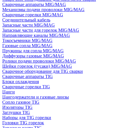
Сварочные аппараты MIG/MAG
Механизмы подачи проволоки MIG/MAG
Сварочные горелки MIG/MAG
Соединительный кабель
Запасные части MIG/MAG
Запасные части для горелок MIG/MAG
Направляющие каналы MIG/MAG
Токосъемники MIG/MAG
Газовые сопла MIG/MAG
Пружины для сопла MIG/MAG
Диффузоры газовые MIG/MAG
Ролики подачи проволоки MIG/MAG
Шейки горелок (гусаки) MIG/MAG
Сварочное оборудование для TIG сварки
Сварочные аппараты TIG
Блоки охлаждения
Сварочные горелки TIG
Цанги
Цангодержатели и газовые линзы
Сопло газовое TIG
Изоляторы TIG
Заглушки TIG
Наборы для TIG горелки
Головки TIG горелок
Запасные части TIG