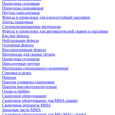
Проволока сплошная
Проволока порошковая
Прутки присадочные
Флюсы и проволоки для износостойкой наплавки
Ленты сварочные
Специализированные материалы
Флюсы и проволоки для автоматической сварки и наплавки
Кислые флюсы
Нейтральные флюсы
Основные флюсы
Высокоосновные флюсы
Материалы для сварки титана
Проволока сплошная
Присадочные прутки
Материалы специального назначения
Строжка и резка
Припои
Припои оловянно-свинцовые
Припои высокотехнологичные
Олово и баббит
Сварочное оборудование
Сварочное оборудование для MMA сварки
Сварочные аппараты MMA
Запасные части MMA
Сварочное оборудование для MIG/MAG сварки