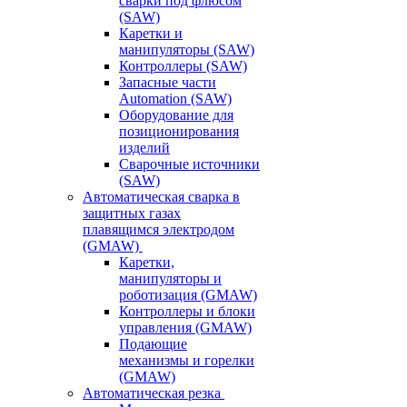
сварки под флюсом
(SAW)
Каретки и
манипуляторы (SAW)
Контроллеры (SAW)
Запасные части
Automation (SAW)
Оборудование для
позиционирования
изделий
Сварочные источники
(SAW)
Автоматическая сварка в
защитных газах
плавящимся электродом
(GMAW)
Каретки,
манипуляторы и
роботизация (GMAW)
Контроллеры и блоки
управления (GMAW)
Подающие
механизмы и горелки
(GMAW)
Автоматическая резка