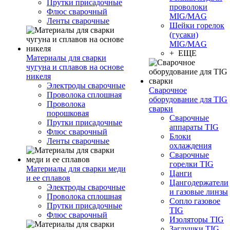
Прутки присадочные
проволоки
Флюс сварочный
MIG/MAG
Ленты сварочные
Шейки горелок
(гусаки)
MIG/MAG
+ ЕЩЕ
Материалы для сварки
чугуна и сплавов на основе
никеля
Электроды сварочные
Сварочное
Проволока сплошная
оборудование для TIG
Проволока
сварки
порошковая
Сварочные
Прутки присадочные
аппараты TIG
Флюс сварочный
Блоки
Ленты сварочные
охлаждения
Сварочные
горелки TIG
Материалы для сварки меди
Цанги
и ее сплавов
Цангодержатели
Электроды сварочные
и газовые линзы
Проволока сплошная
Сопло газовое
Прутки присадочные
TIG
Флюс сварочный
Изоляторы TIG
Заглушки TIG