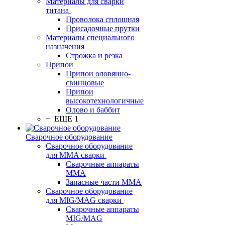
Материалы для сварки
титана
Проволока сплошная
Присадочные прутки
Материалы специального
назначения
Строжка и резка
Припои
Припои оловянно-
свинцовые
Припои
высокотехнологичные
Олово и баббит
+ ЕЩЕ 1
Сварочное оборудование
Сварочное оборудование
для MMA сварки
Сварочные аппараты
MMA
Запасные части MMA
Сварочное оборудование
для MIG/MAG сварки
Сварочные аппараты
MIG/MAG