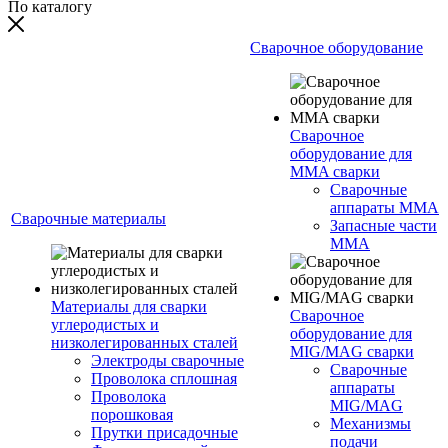
По каталогу
Сварочное оборудование
Сварочное
оборудование для
MMA сварки
Сварочные
аппараты MMA
Сварочные материалы
Запасные части
MMA
Материалы для сварки
Сварочное
углеродистых и
оборудование для
низколегированных сталей
MIG/MAG сварки
Электроды сварочные
Сварочные
Проволока сплошная
аппараты
Проволока
MIG/MAG
порошковая
Механизмы
Прутки присадочные
подачи