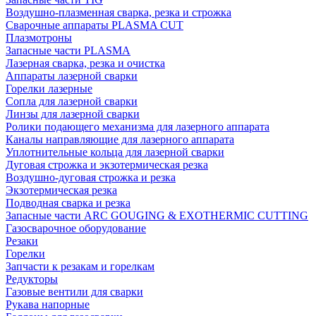
Воздушно-плазменная сварка, резка и строжка
Сварочные аппараты PLASMA CUT
Плазмотроны
Запасные части PLASMA
Лазерная сварка, резка и очистка
Аппараты лазерной сварки
Горелки лазерные
Сопла для лазерной сварки
Линзы для лазерной сварки
Ролики подающего механизма для лазерного аппарата
Каналы направляющие для лазерного аппарата
Уплотнительные кольца для лазерной сварки
Дуговая строжка и экзотермическая резка
Воздушно-дуговая строжка и резка
Экзотермическая резка
Подводная сварка и резка
Запасные части ARC GOUGING & EXOTHERMIC CUTTING
Газосварочное оборудование
Резаки
Горелки
Запчасти к резакам и горелкам
Редукторы
Газовые вентили для сварки
Рукава напорные