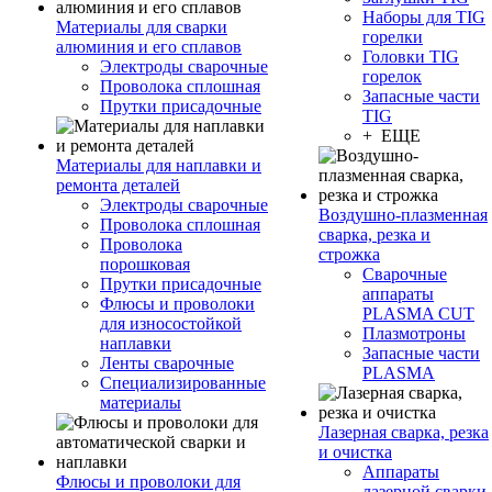
Наборы для TIG
Материалы для сварки
горелки
алюминия и его сплавов
Головки TIG
Электроды сварочные
горелок
Проволока сплошная
Запасные части
Прутки присадочные
TIG
+ ЕЩЕ
Материалы для наплавки и
ремонта деталей
Электроды сварочные
Воздушно-плазменная
Проволока сплошная
сварка, резка и
Проволока
строжка
порошковая
Сварочные
Прутки присадочные
аппараты
Флюсы и проволоки
PLASMA CUT
для износостойкой
Плазмотроны
наплавки
Запасные части
Ленты сварочные
PLASMA
Специализированные
материалы
Лазерная сварка, резка
и очистка
Аппараты
Флюсы и проволоки для
лазерной сварки