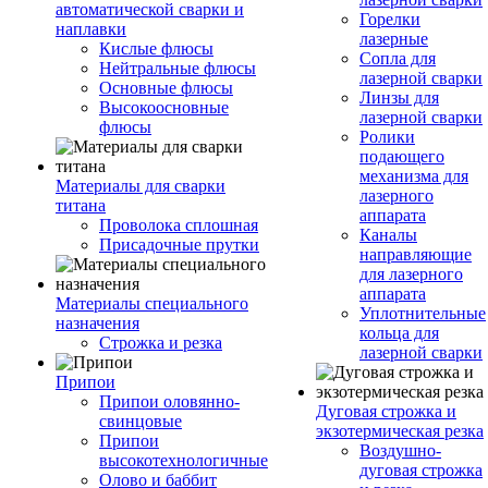
автоматической сварки и
Горелки
наплавки
лазерные
Кислые флюсы
Сопла для
Нейтральные флюсы
лазерной сварки
Основные флюсы
Линзы для
Высокоосновные
лазерной сварки
флюсы
Ролики
подающего
механизма для
Материалы для сварки
лазерного
титана
аппарата
Проволока сплошная
Каналы
Присадочные прутки
направляющие
для лазерного
аппарата
Материалы специального
Уплотнительные
назначения
кольца для
Строжка и резка
лазерной сварки
Припои
Припои оловянно-
Дуговая строжка и
свинцовые
экзотермическая резка
Припои
Воздушно-
высокотехнологичные
дуговая строжка
Олово и баббит