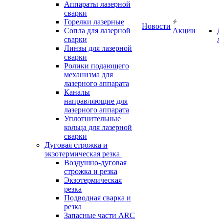
Аппараты лазерной
сварки
Горелки лазерные
Новости
Сопла для лазерной
Акции
сварки
Линзы для лазерной
сварки
Ролики подающего
механизма для
лазерного аппарата
Каналы
направляющие для
лазерного аппарата
Уплотнительные
кольца для лазерной
сварки
Дуговая строжка и
экзотермическая резка
Воздушно-дуговая
строжка и резка
Экзотермическая
резка
Подводная сварка и
резка
Запасные части ARC