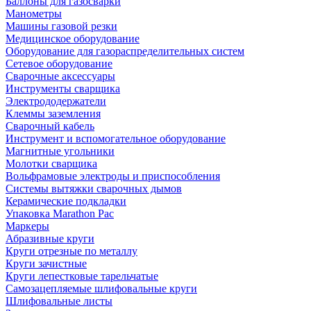
Баллоны для газосварки
Манометры
Машины газовой резки
Медицинское оборудование
Оборудование для газораспределительных систем
Сетевое оборудование
Сварочные аксессуары
Инструменты сварщика
Электрододержатели
Клеммы заземления
Сварочный кабель
Инструмент и вспомогательное оборудование
Магнитные угольники
Молотки сварщика
Вольфрамовые электроды и приспособления
Системы вытяжки сварочных дымов
Керамические подкладки
Упаковка Marathon Pac
Маркеры
Абразивные круги
Круги отрезные по металлу
Круги зачистные
Круги лепестковые тарельчатые
Самозацепляемые шлифовальные круги
Шлифовальные листы