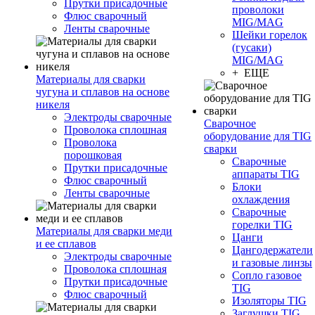
Прутки присадочные
проволоки
Флюс сварочный
MIG/MAG
Ленты сварочные
Шейки горелок
(гусаки)
MIG/MAG
+ ЕЩЕ
Материалы для сварки
чугуна и сплавов на основе
никеля
Электроды сварочные
Сварочное
Проволока сплошная
оборудование для TIG
Проволока
сварки
порошковая
Сварочные
Прутки присадочные
аппараты TIG
Флюс сварочный
Блоки
Ленты сварочные
охлаждения
Сварочные
горелки TIG
Материалы для сварки меди
Цанги
и ее сплавов
Цангодержатели
Электроды сварочные
и газовые линзы
Проволока сплошная
Сопло газовое
Прутки присадочные
TIG
Флюс сварочный
Изоляторы TIG
Заглушки TIG