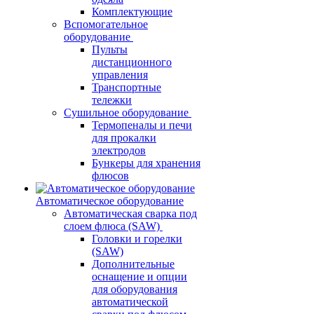
Комплектующие
Вспомогательное
оборудование
Пульты
дистанционного
управления
Транспортные
тележки
Сушильное оборудование
Термопеналы и печи
для прокалки
электродов
Бункеры для хранения
флюсов
Автоматическое оборудование
Автоматическая сварка под
слоем флюса (SAW)
Головки и горелки
(SAW)
Дополнительные
оснащение и опции
для оборудования
автоматической