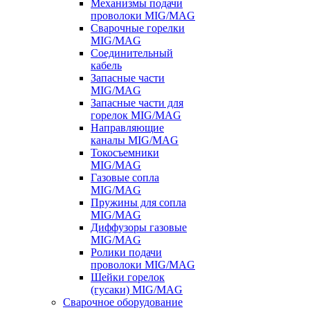
Механизмы подачи
проволоки MIG/MAG
Сварочные горелки
MIG/MAG
Соединительный
кабель
Запасные части
MIG/MAG
Запасные части для
горелок MIG/MAG
Направляющие
каналы MIG/MAG
Токосъемники
MIG/MAG
Газовые сопла
MIG/MAG
Пружины для сопла
MIG/MAG
Диффузоры газовые
MIG/MAG
Ролики подачи
проволоки MIG/MAG
Шейки горелок
(гусаки) MIG/MAG
Сварочное оборудование