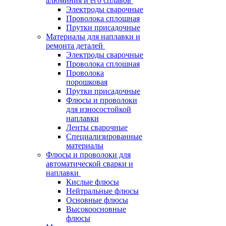
алюминия и его сплавов
Электроды сварочные
Проволока сплошная
Прутки присадочные
Материалы для наплавки и
ремонта деталей
Электроды сварочные
Проволока сплошная
Проволока
порошковая
Прутки присадочные
Флюсы и проволоки
для износостойкой
наплавки
Ленты сварочные
Специализированные
материалы
Флюсы и проволоки для
автоматической сварки и
наплавки
Кислые флюсы
Нейтральные флюсы
Основные флюсы
Высокоосновные
флюсы