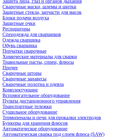
Защита лица, глаз и органов дыхания
Сварочные маски, шлемы и щитки
Защитные стекла, запчасти для масок
Блоки подачи воздуха
Защитные очки
Респираторы
Спецодежда для сварщиков
Одежда сварщика
Обувь сварщика
Перчатки сварочные
Химические материалы для сварки
Травильные пасты, спреи, флюсы
Прочее
Сварочные шторы
Сварочные занавесы
Сварочные полотна и одеяла
Комплектующие
Вспомогательное оборудование
Пульты дистанционного управления
Транспортные тележки
Сушильное оборудование
Термопеналы и печи для прокалки электродов
Бункеры для хранения флюсов
Автоматическое оборудование
Автоматическая сварка под слоем флюса (SAW)