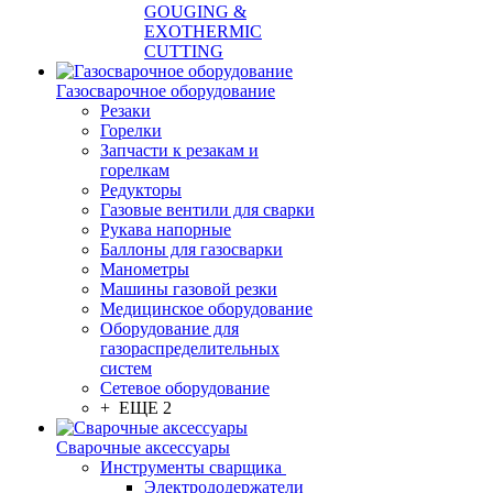
GOUGING &
EXOTHERMIC
CUTTING
Газосварочное оборудование
Резаки
Горелки
Запчасти к резакам и
горелкам
Редукторы
Газовые вентили для сварки
Рукава напорные
Баллоны для газосварки
Манометры
Машины газовой резки
Медицинское оборудование
Оборудование для
газораспределительных
систем
Сетевое оборудование
+ ЕЩЕ 2
Сварочные аксессуары
Инструменты сварщика
Электрододержатели