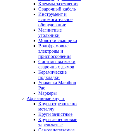
Клеммы заземления
Сварочный кабель
Инструмент и
вспомогательное
оборудование
Магнитные
угольники
Молотки сварщика
Вольфрамовые
электроды и
приспособления
Системы вытяжки
сварочных дымов
Керамические
подкладки
Упаковка Marathon
Pac
Маркеры
Абразивные круги
Круги отрезные по
металлу
Круги зачистные
Круги лепестковые
тарельчатые
Самозацепляемые