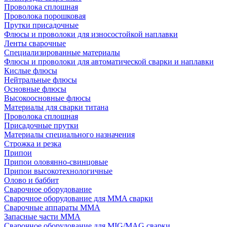
Проволока сплошная
Проволока порошковая
Прутки присадочные
Флюсы и проволоки для износостойкой наплавки
Ленты сварочные
Специализированные материалы
Флюсы и проволоки для автоматической сварки и наплавки
Кислые флюсы
Нейтральные флюсы
Основные флюсы
Высокоосновные флюсы
Материалы для сварки титана
Проволока сплошная
Присадочные прутки
Материалы специального назначения
Строжка и резка
Припои
Припои оловянно-свинцовые
Припои высокотехнологичные
Олово и баббит
Сварочное оборудование
Сварочное оборудование для MMA сварки
Сварочные аппараты MMA
Запасные части MMA
Сварочное оборудование для MIG/MAG сварки