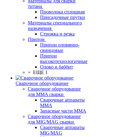
Материалы для сварки
титана
Проволока сплошная
Присадочные прутки
Материалы специального
назначения
Строжка и резка
Припои
Припои оловянно-
свинцовые
Припои
высокотехнологичные
Олово и баббит
+ ЕЩЕ 1
Сварочное оборудование
Сварочное оборудование
для MMA сварки
Сварочные аппараты
MMA
Запасные части MMA
Сварочное оборудование
для MIG/MAG сварки
Сварочные аппараты
MIG/MAG