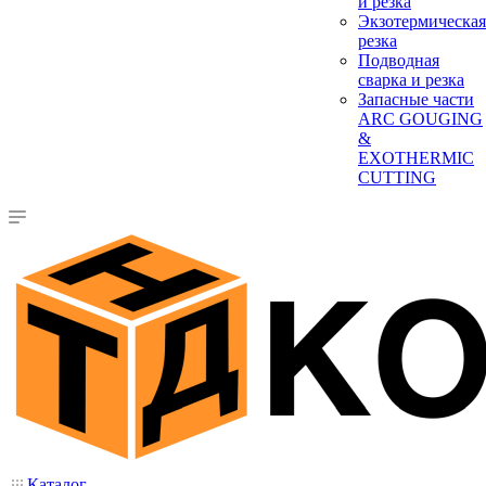
и резка
Экзотермическая
резка
Подводная
сварка и резка
Запасные части
ARC GOUGING
&
EXOTHERMIC
CUTTING
Каталог