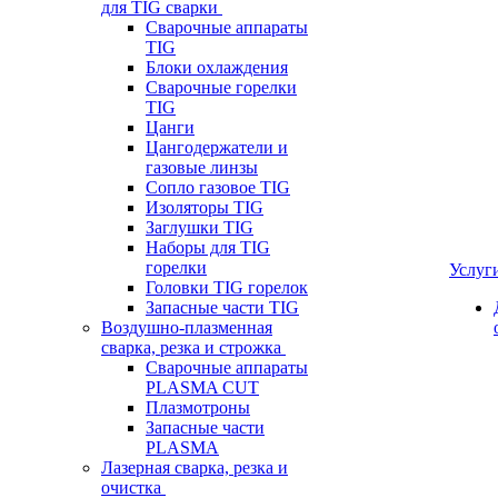
для TIG сварки
Сварочные аппараты
TIG
Блоки охлаждения
Сварочные горелки
TIG
Цанги
Цангодержатели и
газовые линзы
Сопло газовое TIG
Изоляторы TIG
Заглушки TIG
Наборы для TIG
горелки
Услуг
Головки TIG горелок
Запасные части TIG
Воздушно-плазменная
сварка, резка и строжка
Сварочные аппараты
PLASMA CUT
Плазмотроны
Запасные части
PLASMA
Лазерная сварка, резка и
очистка