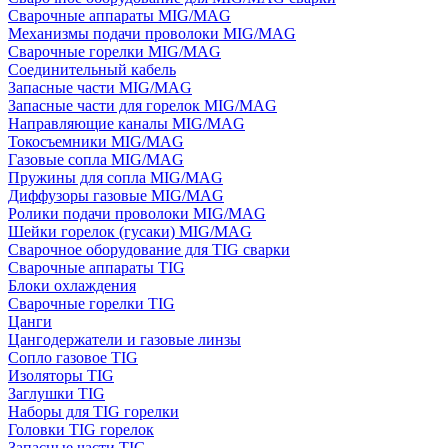
Сварочные аппараты MIG/MAG
Механизмы подачи проволоки MIG/MAG
Сварочные горелки MIG/MAG
Соединительный кабель
Запасные части MIG/MAG
Запасные части для горелок MIG/MAG
Направляющие каналы MIG/MAG
Токосъемники MIG/MAG
Газовые сопла MIG/MAG
Пружины для сопла MIG/MAG
Диффузоры газовые MIG/MAG
Ролики подачи проволоки MIG/MAG
Шейки горелок (гусаки) MIG/MAG
Сварочное оборудование для TIG сварки
Сварочные аппараты TIG
Блоки охлаждения
Сварочные горелки TIG
Цанги
Цангодержатели и газовые линзы
Сопло газовое TIG
Изоляторы TIG
Заглушки TIG
Наборы для TIG горелки
Головки TIG горелок
Запасные части TIG