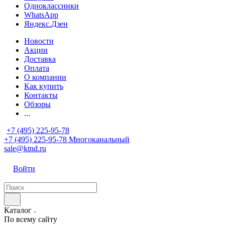
Одноклассники
WhatsApp
Яндекс.Дзен
Новости
Акции
Доставка
Оплата
О компании
Как купить
Контакты
Обзоры
...
+7 (495) 225-95-78
+7 (495) 225-95-78
Многоканальный
sale@ktnd.ru
Войти
Каталог
По всему сайту