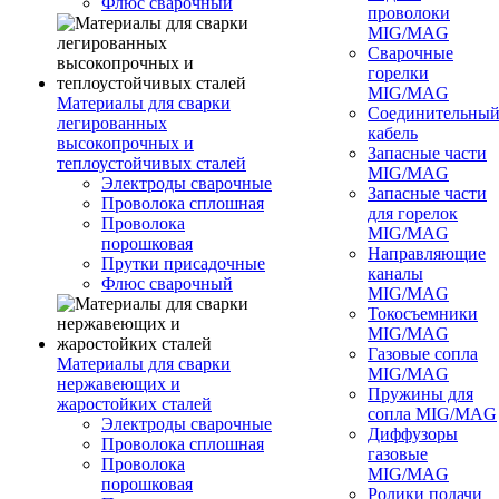
Флюс сварочный
проволоки
MIG/MAG
Сварочные
горелки
MIG/MAG
Материалы для сварки
Соединительны
легированных
кабель
высокопрочных и
Запасные части
теплоустойчивых сталей
MIG/MAG
Электроды сварочные
Запасные части
Проволока сплошная
для горелок
Проволока
MIG/MAG
порошковая
Направляющие
Прутки присадочные
каналы
Флюс сварочный
MIG/MAG
Токосъемники
MIG/MAG
Газовые сопла
Материалы для сварки
MIG/MAG
нержавеющих и
Пружины для
жаростойких сталей
сопла MIG/MAG
Электроды сварочные
Диффузоры
Проволока сплошная
газовые
Проволока
MIG/MAG
порошковая
Ролики подачи