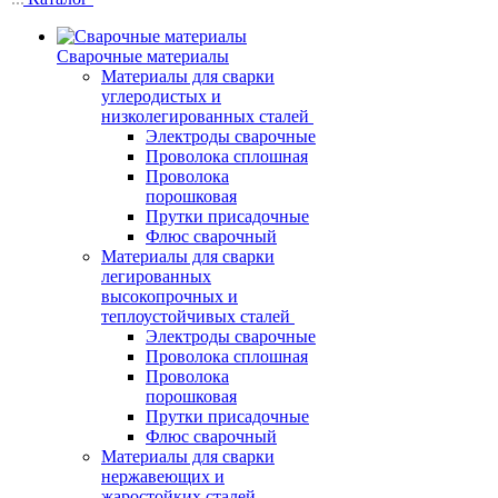
Сварочные материалы
Материалы для сварки
углеродистых и
низколегированных сталей
Электроды сварочные
Проволока сплошная
Проволока
порошковая
Прутки присадочные
Флюс сварочный
Материалы для сварки
легированных
высокопрочных и
теплоустойчивых сталей
Электроды сварочные
Проволока сплошная
Проволока
порошковая
Прутки присадочные
Флюс сварочный
Материалы для сварки
нержавеющих и
жаростойких сталей