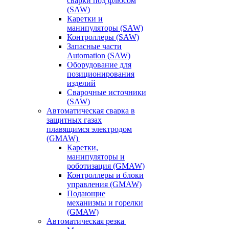
сварки под флюсом
(SAW)
Каретки и
манипуляторы (SAW)
Контроллеры (SAW)
Запасные части
Automation (SAW)
Оборудование для
позиционирования
изделий
Сварочные источники
(SAW)
Автоматическая сварка в
защитных газах
плавящимся электродом
(GMAW)
Каретки,
манипуляторы и
роботизация (GMAW)
Контроллеры и блоки
управления (GMAW)
Подающие
механизмы и горелки
(GMAW)
Автоматическая резка