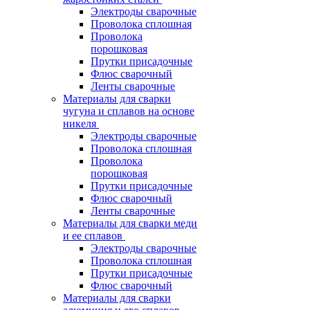
Электроды сварочные
Проволока сплошная
Проволока
порошковая
Прутки присадочные
Флюс сварочный
Ленты сварочные
Материалы для сварки
чугуна и сплавов на основе
никеля
Электроды сварочные
Проволока сплошная
Проволока
порошковая
Прутки присадочные
Флюс сварочный
Ленты сварочные
Материалы для сварки меди
и ее сплавов
Электроды сварочные
Проволока сплошная
Прутки присадочные
Флюс сварочный
Материалы для сварки