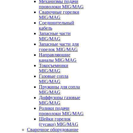
Механизмы подачи
проволоки MIG/MAG
Сварочные горелки
MIG/MAG
Соединительный
кабель
Запасные части
MIG/MAG
Запасные части для
горелок MIG/MAG
Направляющие
каналы MIG/MAG
Токосъемники
MIG/MAG
Газовые сопла
MIG/MAG
Пружины для сопла
MIG/MAG
Диффузоры газовые
MIG/MAG
Ролики подачи
проволоки MIG/MAG
Шейки горелок
(гусаки) MIG/MAG
Сварочное оборудование