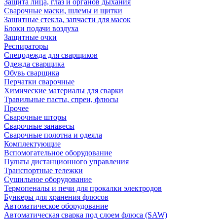
Защита лица, глаз и органов дыхания
Сварочные маски, шлемы и щитки
Защитные стекла, запчасти для масок
Блоки подачи воздуха
Защитные очки
Респираторы
Спецодежда для сварщиков
Одежда сварщика
Обувь сварщика
Перчатки сварочные
Химические материалы для сварки
Травильные пасты, спреи, флюсы
Прочее
Сварочные шторы
Сварочные занавесы
Сварочные полотна и одеяла
Комплектующие
Вспомогательное оборудование
Пульты дистанционного управления
Транспортные тележки
Сушильное оборудование
Термопеналы и печи для прокалки электродов
Бункеры для хранения флюсов
Автоматическое оборудование
Автоматическая сварка под слоем флюса (SAW)