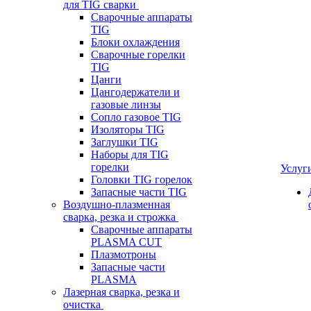
для TIG сварки
Сварочные аппараты
TIG
Блоки охлаждения
Сварочные горелки
TIG
Цанги
Цангодержатели и
газовые линзы
Сопло газовое TIG
Изоляторы TIG
Заглушки TIG
Наборы для TIG
горелки
Услуг
Головки TIG горелок
Запасные части TIG
Воздушно-плазменная
сварка, резка и строжка
Сварочные аппараты
PLASMA CUT
Плазмотроны
Запасные части
PLASMA
Лазерная сварка, резка и
очистка