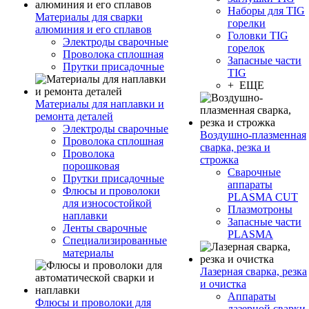
Наборы для TIG
Материалы для сварки
горелки
алюминия и его сплавов
Головки TIG
Электроды сварочные
горелок
Проволока сплошная
Запасные части
Прутки присадочные
TIG
+ ЕЩЕ
Материалы для наплавки и
ремонта деталей
Электроды сварочные
Воздушно-плазменная
Проволока сплошная
сварка, резка и
Проволока
строжка
порошковая
Сварочные
Прутки присадочные
аппараты
Флюсы и проволоки
PLASMA CUT
для износостойкой
Плазмотроны
наплавки
Запасные части
Ленты сварочные
PLASMA
Специализированные
материалы
Лазерная сварка, резка
и очистка
Аппараты
Флюсы и проволоки для
лазерной сварки