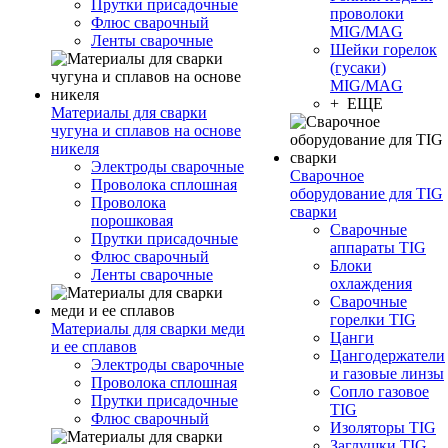
Прутки присадочные
проволоки
Флюс сварочный
MIG/MAG
Ленты сварочные
Шейки горелок
(гусаки)
MIG/MAG
+ ЕЩЕ
Материалы для сварки
чугуна и сплавов на основе
никеля
Электроды сварочные
Сварочное
Проволока сплошная
оборудование для TIG
Проволока
сварки
порошковая
Сварочные
Прутки присадочные
аппараты TIG
Флюс сварочный
Блоки
Ленты сварочные
охлаждения
Сварочные
горелки TIG
Материалы для сварки меди
Цанги
и ее сплавов
Цангодержатели
Электроды сварочные
и газовые линзы
Проволока сплошная
Сопло газовое
Прутки присадочные
TIG
Флюс сварочный
Изоляторы TIG
Заглушки TIG