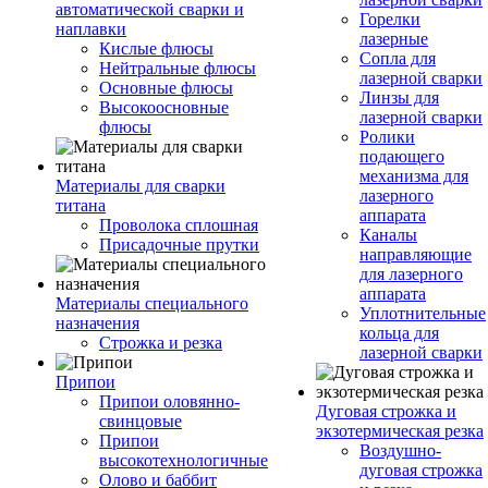
автоматической сварки и
Горелки
наплавки
лазерные
Кислые флюсы
Сопла для
Нейтральные флюсы
лазерной сварки
Основные флюсы
Линзы для
Высокоосновные
лазерной сварки
флюсы
Ролики
подающего
механизма для
Материалы для сварки
лазерного
титана
аппарата
Проволока сплошная
Каналы
Присадочные прутки
направляющие
для лазерного
аппарата
Материалы специального
Уплотнительные
назначения
кольца для
Строжка и резка
лазерной сварки
Припои
Припои оловянно-
Дуговая строжка и
свинцовые
экзотермическая резка
Припои
Воздушно-
высокотехнологичные
дуговая строжка
Олово и баббит