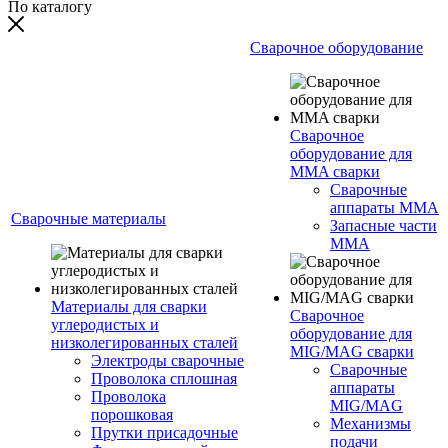
По каталогу
Сварочное оборудование
Сварочное
оборудование для
MMA сварки
Сварочные
аппараты MMA
Сварочные материалы
Запасные части
MMA
Материалы для сварки
Сварочное
углеродистых и
оборудование для
низколегированных сталей
MIG/MAG сварки
Электроды сварочные
Сварочные
Проволока сплошная
аппараты
Проволока
MIG/MAG
порошковая
Механизмы
Прутки присадочные
подачи