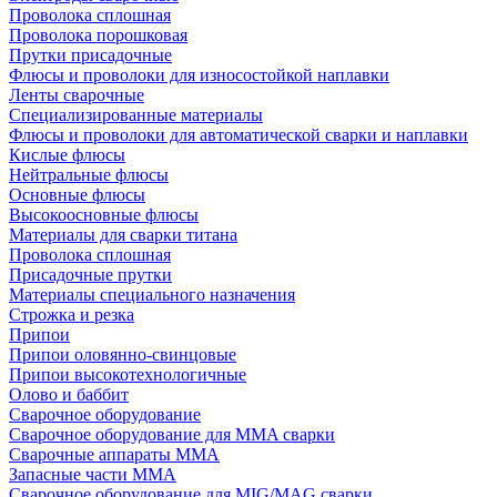
Проволока сплошная
Проволока порошковая
Прутки присадочные
Флюсы и проволоки для износостойкой наплавки
Ленты сварочные
Специализированные материалы
Флюсы и проволоки для автоматической сварки и наплавки
Кислые флюсы
Нейтральные флюсы
Основные флюсы
Высокоосновные флюсы
Материалы для сварки титана
Проволока сплошная
Присадочные прутки
Материалы специального назначения
Строжка и резка
Припои
Припои оловянно-свинцовые
Припои высокотехнологичные
Олово и баббит
Сварочное оборудование
Сварочное оборудование для MMA сварки
Сварочные аппараты MMA
Запасные части MMA
Сварочное оборудование для MIG/MAG сварки