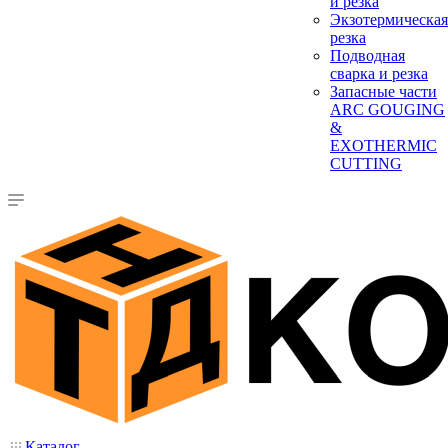
и резка
Экзотермическая
резка
Подводная
сварка и резка
Запасные части
ARC GOUGING
&
EXOTHERMIC
CUTTING
Каталог