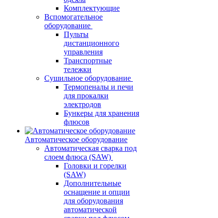
Комплектующие
Вспомогательное
оборудование
Пульты
дистанционного
управления
Транспортные
тележки
Сушильное оборудование
Термопеналы и печи
для прокалки
электродов
Бункеры для хранения
флюсов
Автоматическое оборудование
Автоматическая сварка под
слоем флюса (SAW)
Головки и горелки
(SAW)
Дополнительные
оснащение и опции
для оборудования
автоматической