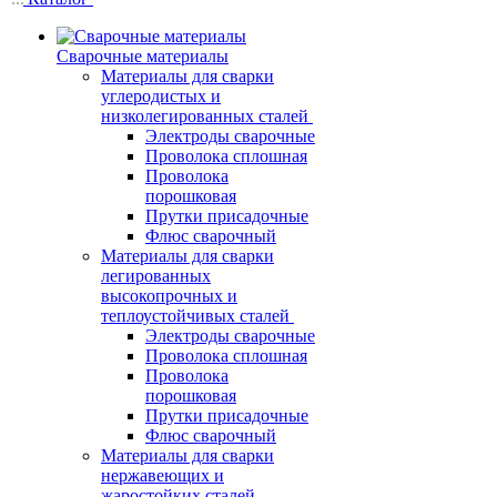
Сварочные материалы
Материалы для сварки
углеродистых и
низколегированных сталей
Электроды сварочные
Проволока сплошная
Проволока
порошковая
Прутки присадочные
Флюс сварочный
Материалы для сварки
легированных
высокопрочных и
теплоустойчивых сталей
Электроды сварочные
Проволока сплошная
Проволока
порошковая
Прутки присадочные
Флюс сварочный
Материалы для сварки
нержавеющих и
жаростойких сталей