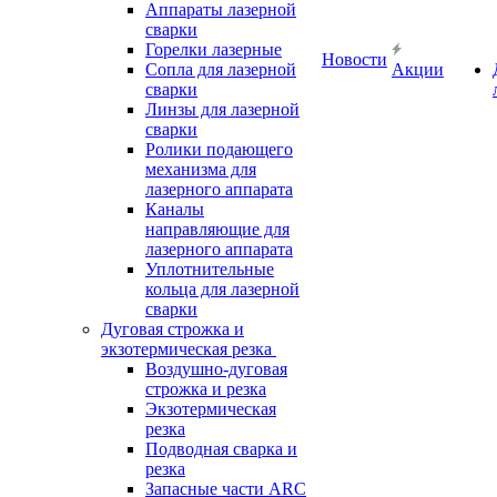
Аппараты лазерной
сварки
Горелки лазерные
Новости
Сопла для лазерной
Акции
сварки
Линзы для лазерной
сварки
Ролики подающего
механизма для
лазерного аппарата
Каналы
направляющие для
лазерного аппарата
Уплотнительные
кольца для лазерной
сварки
Дуговая строжка и
экзотермическая резка
Воздушно-дуговая
строжка и резка
Экзотермическая
резка
Подводная сварка и
резка
Запасные части ARC