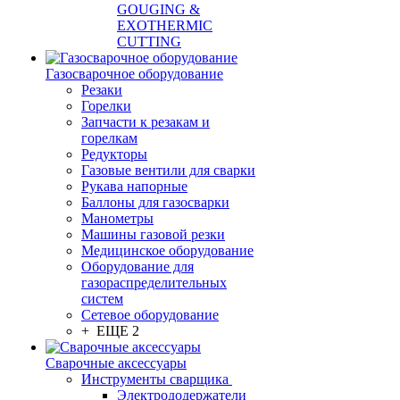
GOUGING &
EXOTHERMIC
CUTTING
Газосварочное оборудование
Резаки
Горелки
Запчасти к резакам и
горелкам
Редукторы
Газовые вентили для сварки
Рукава напорные
Баллоны для газосварки
Манометры
Машины газовой резки
Медицинское оборудование
Оборудование для
газораспределительных
систем
Сетевое оборудование
+ ЕЩЕ 2
Сварочные аксессуары
Инструменты сварщика
Электрододержатели