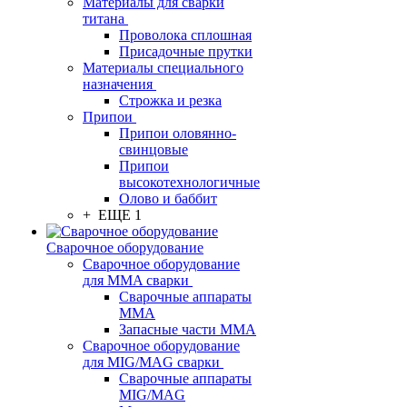
Материалы для сварки
титана
Проволока сплошная
Присадочные прутки
Материалы специального
назначения
Строжка и резка
Припои
Припои оловянно-
свинцовые
Припои
высокотехнологичные
Олово и баббит
+ ЕЩЕ 1
Сварочное оборудование
Сварочное оборудование
для MMA сварки
Сварочные аппараты
MMA
Запасные части MMA
Сварочное оборудование
для MIG/MAG сварки
Сварочные аппараты
MIG/MAG