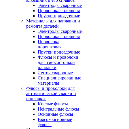
алюминия и его сплавов
Электроды сварочные
Проволока сплошная
Прутки присадочные
Материалы для наплавки и
ремонта деталей
Электроды сварочные
Проволока сплошная
Проволока
порошковая
Прутки присадочные
Флюсы и проволоки
для износостойкой
наплавки
Ленты сварочные
Специализированные
материалы
Флюсы и проволоки для
автоматической сварки и
наплавки
Кислые флюсы
Нейтральные флюсы
Основные флюсы
Высокоосновные
флюсы