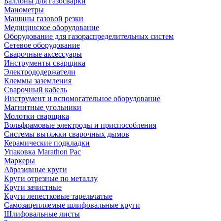
Баллоны для газосварки
Манометры
Машины газовой резки
Медицинское оборудование
Оборудование для газораспределительных систем
Сетевое оборудование
Сварочные аксессуары
Инструменты сварщика
Электрододержатели
Клеммы заземления
Сварочный кабель
Инструмент и вспомогательное оборудование
Магнитные угольники
Молотки сварщика
Вольфрамовые электроды и приспособления
Системы вытяжки сварочных дымов
Керамические подкладки
Упаковка Marathon Pac
Маркеры
Абразивные круги
Круги отрезные по металлу
Круги зачистные
Круги лепестковые тарельчатые
Самозацепляемые шлифовальные круги
Шлифовальные листы