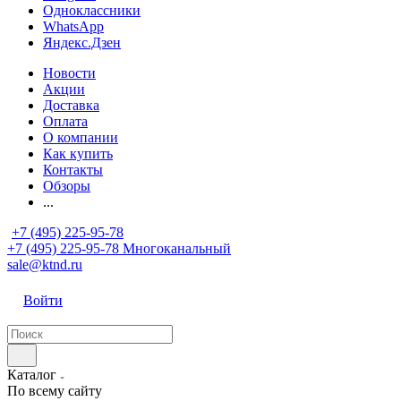
Одноклассники
WhatsApp
Яндекс.Дзен
Новости
Акции
Доставка
Оплата
О компании
Как купить
Контакты
Обзоры
...
+7 (495) 225-95-78
+7 (495) 225-95-78
Многоканальный
sale@ktnd.ru
Войти
Каталог
По всему сайту