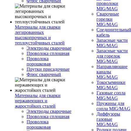
Флюс сварочный
проволоки
MIG/MAG
Сварочные
горелки
MIG/MAG
Материалы для сварки
Соединительны
легированных
кабель
высокопрочных и
Запасные части
теплоустойчивых сталей
MIG/MAG
Электроды сварочные
Запасные части
Проволока сплошная
для горелок
Проволока
MIG/MAG
порошковая
Направляющие
Прутки присадочные
каналы
Флюс сварочный
MIG/MAG
Токосъемники
MIG/MAG
Газовые сопла
Материалы для сварки
MIG/MAG
нержавеющих и
Пружины для
жаростойких сталей
сопла MIG/MAG
Электроды сварочные
Диффузоры
Проволока сплошная
газовые
Проволока
MIG/MAG
порошковая
Ролики подачи