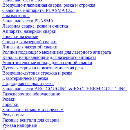
Воздушно-плазменная сварка, резка и строжка
Сварочные аппараты PLASMA CUT
Плазмотроны
Запасные части PLASMA
Лазерная сварка, резка и очистка
Аппараты лазерной сварки
Горелки лазерные
Сопла для лазерной сварки
Линзы для лазерной сварки
Ролики подающего механизма для лазерного аппарата
Каналы направляющие для лазерного аппарата
Уплотнительные кольца для лазерной сварки
Дуговая строжка и экзотермическая резка
Воздушно-дуговая строжка и резка
Экзотермическая резка
Подводная сварка и резка
Запасные части ARC GOUGING & EXOTHERMIC CUTTING
Газосварочное оборудование
Резаки
Горелки
Запчасти к резакам и горелкам
Редукторы
Газовые вентили для сварки
Рукава напорные