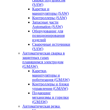
сварки под флюсом
(SAW)
Каретки и
манипуляторы (SAW)
Контроллеры (SAW)
Запасные части
Automation (SAW)
Оборудование для
позиционирования
изделий
Сварочные источники
(SAW)
Автоматическая сварка в
защитных газах
плавящимся электродом
(GMAW)
Каретки,
манипуляторы и
роботизация (GMAW)
Контроллеры и блоки
управления (GMAW)
Подающие
механизмы и горелки
(GMAW)
Автоматическая резка