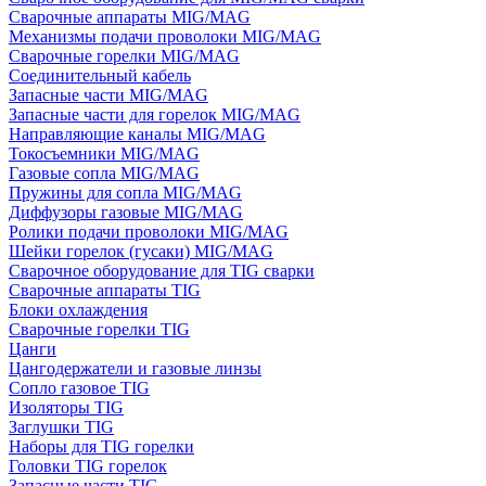
Сварочные аппараты MIG/MAG
Механизмы подачи проволоки MIG/MAG
Сварочные горелки MIG/MAG
Соединительный кабель
Запасные части MIG/MAG
Запасные части для горелок MIG/MAG
Направляющие каналы MIG/MAG
Токосъемники MIG/MAG
Газовые сопла MIG/MAG
Пружины для сопла MIG/MAG
Диффузоры газовые MIG/MAG
Ролики подачи проволоки MIG/MAG
Шейки горелок (гусаки) MIG/MAG
Сварочное оборудование для TIG сварки
Сварочные аппараты TIG
Блоки охлаждения
Сварочные горелки TIG
Цанги
Цангодержатели и газовые линзы
Сопло газовое TIG
Изоляторы TIG
Заглушки TIG
Наборы для TIG горелки
Головки TIG горелок
Запасные части TIG