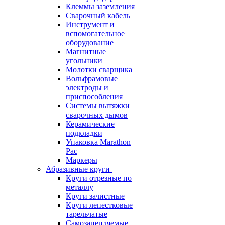
Клеммы заземления
Сварочный кабель
Инструмент и
вспомогательное
оборудование
Магнитные
угольники
Молотки сварщика
Вольфрамовые
электроды и
приспособления
Системы вытяжки
сварочных дымов
Керамические
подкладки
Упаковка Marathon
Pac
Маркеры
Абразивные круги
Круги отрезные по
металлу
Круги зачистные
Круги лепестковые
тарельчатые
Самозацепляемые