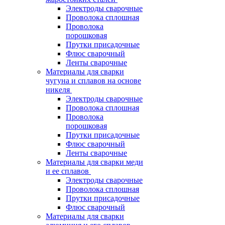
Электроды сварочные
Проволока сплошная
Проволока
порошковая
Прутки присадочные
Флюс сварочный
Ленты сварочные
Материалы для сварки
чугуна и сплавов на основе
никеля
Электроды сварочные
Проволока сплошная
Проволока
порошковая
Прутки присадочные
Флюс сварочный
Ленты сварочные
Материалы для сварки меди
и ее сплавов
Электроды сварочные
Проволока сплошная
Прутки присадочные
Флюс сварочный
Материалы для сварки