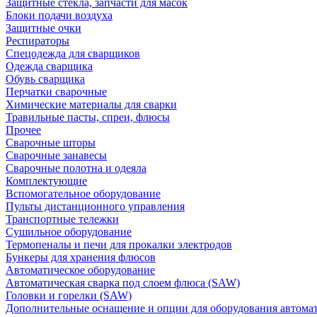
Защитные стекла, запчасти для масок
Блоки подачи воздуха
Защитные очки
Респираторы
Спецодежда для сварщиков
Одежда сварщика
Обувь сварщика
Перчатки сварочные
Химические материалы для сварки
Травильные пасты, спреи, флюсы
Прочее
Сварочные шторы
Сварочные занавесы
Сварочные полотна и одеяла
Комплектующие
Вспомогательное оборудование
Пульты дистанционного управления
Транспортные тележки
Сушильное оборудование
Термопеналы и печи для прокалки электродов
Бункеры для хранения флюсов
Автоматическое оборудование
Автоматическая сварка под слоем флюса (SAW)
Головки и горелки (SAW)
Дополнительные оснащение и опции для оборудования автома