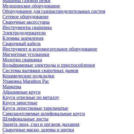
Машины газовой резки
Медицинское оборудование
Оборудование для газораспределительных систем
Сетевое оборудование
Сварочные аксессуары
Инструменты сварщика
Электрододержатели
Клеммы заземления
Сварочный кабель
Инструмент и вспомогательное оборудование
Магнитные угольники
Молотки сварщика
Вольфрамовые электроды и приспособления
Системы вытяжки сварочных дымов
Керамические подкладки
Упаковка Marathon Pac
Маркеры
Абразивные круги
Круги отрезные по металлу
Круги зачистные
Круги лепестковые тарельчатые
Самозацепляемые шлифовальные круги
Шлифовальные листы
Защита лица, глаз и органов дыхания
Сварочные маски, шлемы и щитки