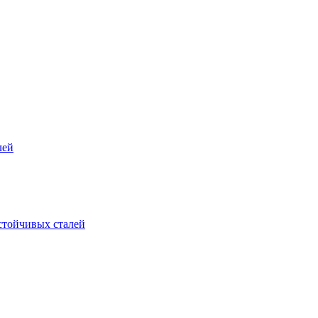
лей
стойчивых сталей