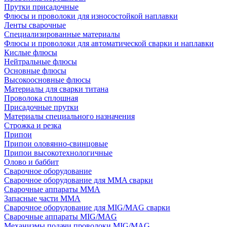
Прутки присадочные
Флюсы и проволоки для износостойкой наплавки
Ленты сварочные
Специализированные материалы
Флюсы и проволоки для автоматической сварки и наплавки
Кислые флюсы
Нейтральные флюсы
Основные флюсы
Высокоосновные флюсы
Материалы для сварки титана
Проволока сплошная
Присадочные прутки
Материалы специального назначения
Строжка и резка
Припои
Припои оловянно-свинцовые
Припои высокотехнологичные
Олово и баббит
Сварочное оборудование
Сварочное оборудование для MMA сварки
Сварочные аппараты MMA
Запасные части MMA
Сварочное оборудование для MIG/MAG сварки
Сварочные аппараты MIG/MAG
Механизмы подачи проволоки MIG/MAG