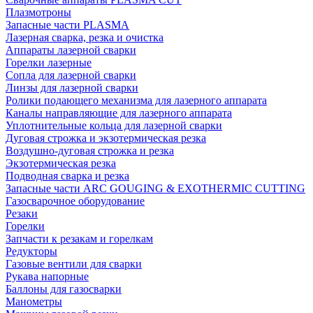
Плазмотроны
Запасные части PLASMA
Лазерная сварка, резка и очистка
Аппараты лазерной сварки
Горелки лазерные
Сопла для лазерной сварки
Линзы для лазерной сварки
Ролики подающего механизма для лазерного аппарата
Каналы направляющие для лазерного аппарата
Уплотнительные кольца для лазерной сварки
Дуговая строжка и экзотермическая резка
Воздушно-дуговая строжка и резка
Экзотермическая резка
Подводная сварка и резка
Запасные части ARC GOUGING & EXOTHERMIC CUTTING
Газосварочное оборудование
Резаки
Горелки
Запчасти к резакам и горелкам
Редукторы
Газовые вентили для сварки
Рукава напорные
Баллоны для газосварки
Манометры