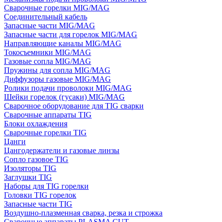
Сварочные горелки MIG/MAG
Соединительный кабель
Запасные части MIG/MAG
Запасные части для горелок MIG/MAG
Направляющие каналы MIG/MAG
Токосъемники MIG/MAG
Газовые сопла MIG/MAG
Пружины для сопла MIG/MAG
Диффузоры газовые MIG/MAG
Ролики подачи проволоки MIG/MAG
Шейки горелок (гусаки) MIG/MAG
Сварочное оборудование для TIG сварки
Сварочные аппараты TIG
Блоки охлаждения
Сварочные горелки TIG
Цанги
Цангодержатели и газовые линзы
Сопло газовое TIG
Изоляторы TIG
Заглушки TIG
Наборы для TIG горелки
Головки TIG горелок
Запасные части TIG
Воздушно-плазменная сварка, резка и строжка
Сварочные аппараты PLASMA CUT